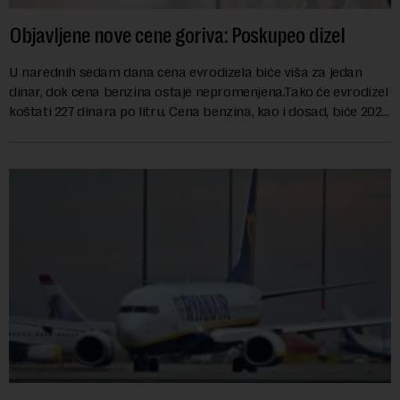
Objavljene nove cene goriva: Poskupeo dizel
U narednih sedam dana cena evrodizela biće viša za jedan
dinar, dok cena benzina ostaje nepromenjena.Tako će evrodizel
koštati 227 dinara po litru. Cena benzina, kao i dosad, biće 202
dinara po litru. ...