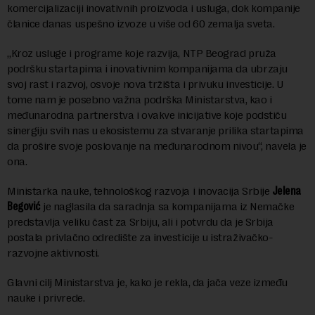
komercijalizaciji inovativnih proizvoda i usluga, dok kompanije
članice danas uspešno izvoze u više od 60 zemalja sveta.
„Kroz usluge i programe koje razvija, NTP Beograd pruža
podršku startapima i inovativnim kompanijama da ubrzaju
svoj rast i razvoj, osvoje nova tržišta i privuku investicije. U
tome nam je posebno važna podrška Ministarstva, kao i
međunarodna partnerstva i ovakve inicijative koje podstiču
sinergiju svih nas u ekosistemu za stvaranje prilika startapima
da prošire svoje poslovanje na međunarodnom nivou“, navela je
ona.
Ministarka nauke, tehnološkog razvoja i inovacija Srbije
Jelena
Begović
je naglasila da saradnja sa kompanijama iz Nemačke
predstavlja veliku čast za Srbiju, ali i potvrdu da je Srbija
postala privlačno odredište za investicije u istraživačko-
razvojne aktivnosti.
Glavni cilj Ministarstva je, kako je rekla, da jača veze između
nauke i privrede.