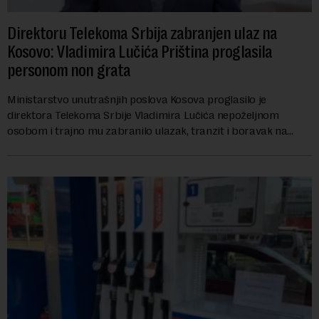
Direktoru Telekoma Srbija zabranjen ulaz na
Kosovo: Vladimira Lučića Priština proglasila
personom non grata
Ministarstvo unutrašnjih poslova Kosova proglasilo je
direktora Telekoma Srbije Vladimira Lučića nepoželjnom
osobom i trajno mu zabranilo ulazak, tranzit i boravak na
Kosovu, navodeći kao razlog njegove javn...