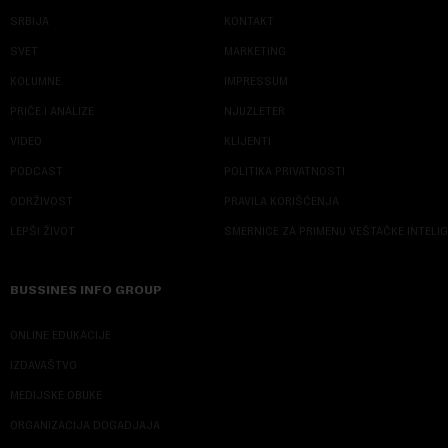
SRBIJA
KONTAKT
SVET
MARKETING
KOLUMNE
IMPRESSUM
PRIČE I ANALIZE
NJUZLETER
VIDEO
KLIJENTI
PODCAST
POLITIKA PRIVATNOSTI
ODRŽIVOST
PRAVILA KORIŠĆENJA
LEPŠI ŽIVOT
SMERNICE ZA PRIMENU VEŠTAČKE INTELI
BUSSINES INFO GROUP
ONLINE EDUKACIJE
IZDAVAŠTVO
MEDIJSKE OBUKE
ORGANIZACIJA DOGADJAJA