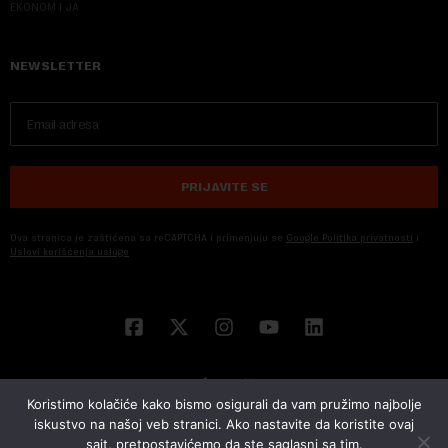
EKONOM I JA
NEWSLETTER
PRIJAVITE SE
Ova stranica je zaštićena sa reCAPTCHA i primenjuju se
Google Politika privatnosti
i
Uslovi korišćenja usluge
Koristimo kolačiće kako bismo osigurali da vam pružimo najbolje
iskustvo na našoj veb stranici. Ako nastavite da koristite ovaj
sajt, pretpostavićemo da ste saglasni sa tim.