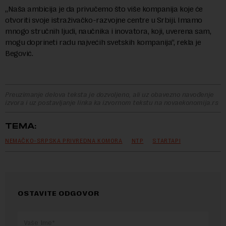
„Naša ambicija je da privučemo što više kompanija koje će
otvoriti svoje istraživačko-razvojne centre u Srbiji. Imamo
mnogo stručnih ljudi, naučnika i inovatora, koji, uverena sam,
mogu doprineti radu najvećih svetskih kompanija“, rekla je
Begović.
Preuzimanje delova teksta je dozvoljeno, ali uz obavezno navođenje
izvora i uz postavljanje linka ka izvornom tekstu na novaekonomija.rs
TEMA:
NEMAČKO-SRPSKA PRIVREDNA KOMORA
NTP
STARTAPI
OSTAVITE ODGOVOR