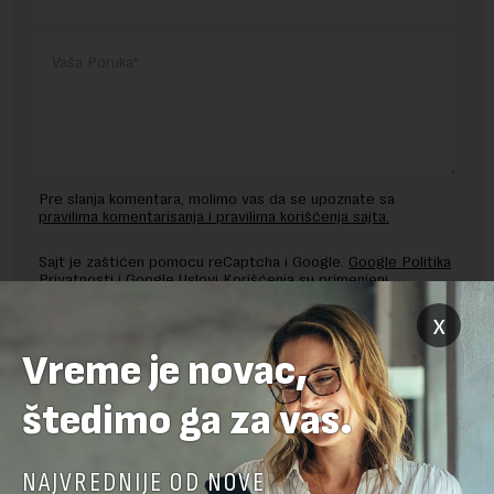
Pre slanja komentara, molimo vas da se upoznate sa
pravilima komentarisanja i pravilima korišćenja sajta.
Sajt je zaštićen pomocu reCaptcha i Google.
Google Politika
Privatnosti
i
Google Uslovi Korišćenja
su primenjeni.
x
Vreme je novac,
štedimo ga za vas.
NAJVREDNIJE OD NOVE