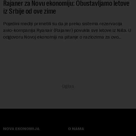
Rajaner za Novu ekonomiju: Obustavljamo letove
iz Srbije od ove zime
Pojedini mediji primetili su da je preko sistema rezervacija
avio-kompanija Ryanair (Rajaner) povukla sve letove iz Niša. U
odgovoru Novoj ekonomiji na pitanje o razlozima za ovo
povlačenje, ovaj avio-gigant...
NOVA EKONOMIJA
O NAMA