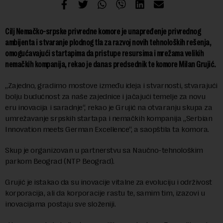
Cilj Nemačko-srpske privredne komore je unapređenje privrednog
ambijenta i stvaranje plodnog tla za razvoj novih tehnoloških rešenja,
omogućavajući startapima da pristupe resursima i mrežama velikih
nemačkih kompanija, rekao je danas predsednik te komore Milan Grujić.
„Zajedno, gradimo mostove između ideja i stvarnosti, stvarajući
bolju budućnost za naše zajednice i jačajući temelje za novu
eru inovacija i saradnje“, rekao je Grujić na otvaranju skupa za
umrežavanje srpskih startapa i nemačkih kompanija „Serbian
Innovation meets German Excellence“, a saopštila ta komora.
Skup je organizovan u partnerstvu sa Naučno-tehnološkim
parkom Beograd (NTP Beograd).
Grujić je istakao da su inovacije vitalne za evoluciju i održivost
korporacija, ali da korporacije rastu te, samim tim, izazovi u
inovacijama postaju sve složeniji.