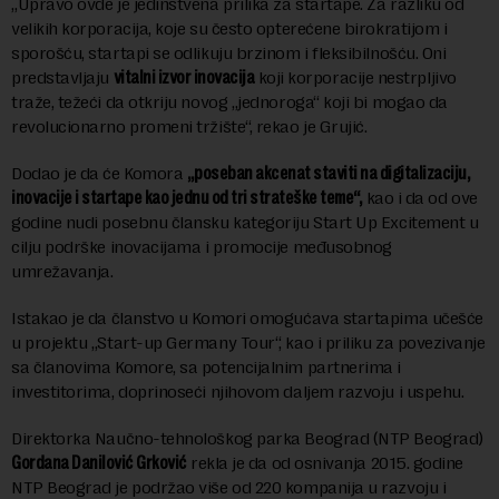
„Upravo ovde je jedinstvena prilika za startape. Za razliku od
velikih korporacija, koje su često opterećene birokratijom i
sporošću, startapi se odlikuju brzinom i fleksibilnošću. Oni
predstavljaju
vitalni izvor inovacija
koji korporacije nestrpljivo
traže, težeći da otkriju novog „jednoroga“ koji bi mogao da
revolucionarno promeni tržište“, rekao je Grujić.
Dodao je da će Komora
„poseban akcenat staviti na digitalizaciju,
inovacije i startape kao jednu od tri strateške teme“,
kao i da od ove
godine nudi posebnu člansku kategoriju Start Up Excitement u
cilju podrške inovacijama i promocije međusobnog
umrežavanja.
Istakao je da članstvo u Komori omogućava startapima učešće
u projektu „Start-up Germany Tour“, kao i priliku za povezivanje
sa članovima Komore, sa potencijalnim partnerima i
investitorima, doprinoseći njihovom daljem razvoju i uspehu.
Direktorka Naučno-tehnološkog parka Beograd (NTP Beograd)
Gordana Danilović Grković
rekla je da od osnivanja 2015. godine
NTP Beograd je podržao više od 220 kompanija u razvoju i