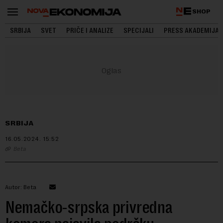
SHOP
SRBIJA
SVET
PRIČE I ANALIZE
SPECIJALI
PRESS AKADEMIJA
SRBIJA
16.05.2024.
15:52
Beta
Autor: Beta
Nemačko-srpska privredna