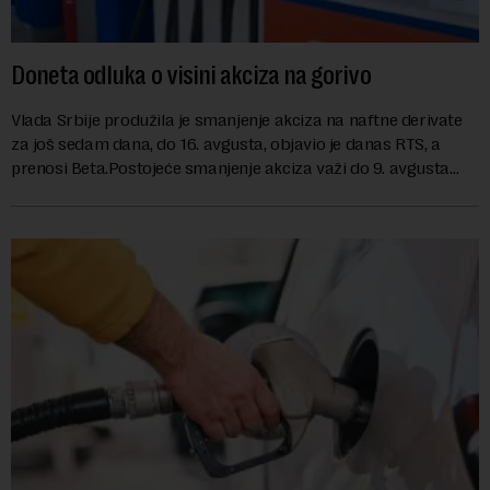
Doneta odluka o visini akciza na gorivo
Vlada Srbije produžila je smanjenje akciza na naftne derivate
za još sedam dana, do 16. avgusta, objavio je danas RTS, a
prenosi Beta.Postojeće smanjenje akciza važi do 9. avgusta
kao mera ublažavanja po...