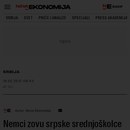
SHOP
SRBIJA
SVET
PRIČE I ANALIZE
SPECIJALI
PRESS AKADEMIJA
SRBIJA
19.02.2017.
08:43
Blic
Autor: Nova Ekonomija
Nemci zovu srpske srednjoškolce