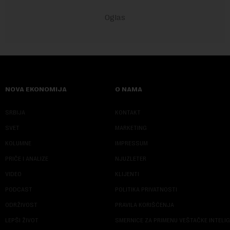
NOVA EKONOMIJA
O NAMA
SRBIJA
KONTAKT
SVET
MARKETING
KOLUMNE
IMPRESSUM
PRIČE I ANALIZE
NJUZLETER
VIDEO
KLIJENTI
PODCAST
POLITIKA PRIVATNOSTI
ODRŽIVOST
PRAVILA KORIŠĆENJA
LEPŠI ŽIVOT
SMERNICE ZA PRIMENU VEŠTAČKE INTELI