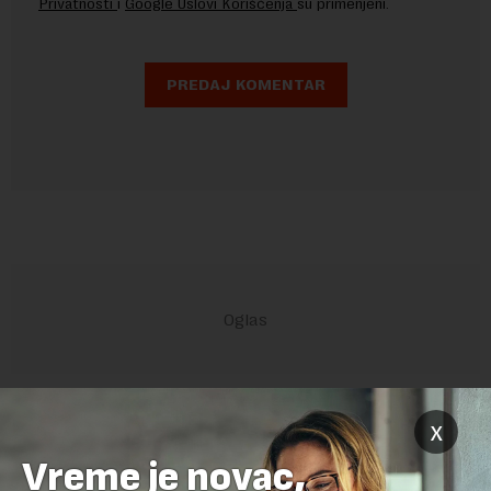
Privatnosti
i
Google Uslovi Korišćenja
su primenjeni.
POVEZANI SADRŽAJI
x
Vreme je novac,