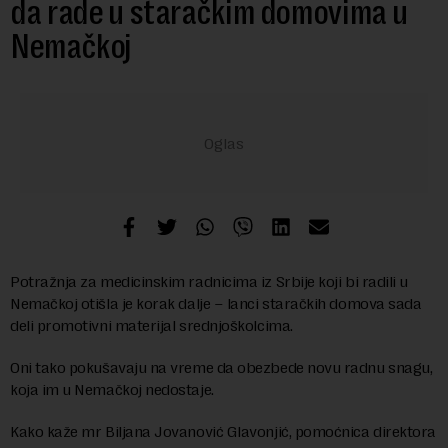
da rade u staračkim domovima u
Nemačkoj
Potražnja za medicinskim radnicima iz Srbije koji bi radili u
Nemačkoj otišla je korak dalje – lanci staračkih domova sada
deli promotivni materijal srednjoškolcima.
Oni tako pokušavaju na vreme da obezbede novu radnu snagu,
koja im u Nemačkoj nedostaje.
Kako kaže mr Biljana Jovanović Glavonjić, pomoćnica direktora