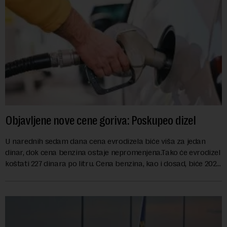
Objavljene nove cene goriva: Poskupeo dizel
U narednih sedam dana cena evrodizela biće viša za jedan
dinar, dok cena benzina ostaje nepromenjena.Tako će evrodizel
koštati 227 dinara po litru. Cena benzina, kao i dosad, biće 202
dinara po litru. ...