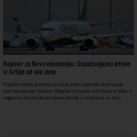
Rajaner za Novu ekonomiju: Obustavljamo letove
iz Srbije od ove zime
Pojedini mediji primetili su da je preko sistema rezervacija
avio-kompanija Ryanair (Rajaner) povukla sve letove iz Niša. U
odgovoru Novoj ekonomiji na pitanje o razlozima za ovo
povlačenje, ovaj avio-gigant...