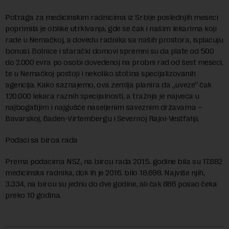
Potraga za medicinskim radnicima iz Srbije poslednjih meseci
poprimila je oblike utrkivanja, gde se čak i našim lekarima koji
rade u Nemačkoj, a dovedu radnika sa naših prostora, isplaćuju
bonusi. Bolnice i starački domovi spremni su da plate od 500
do 2.000 evra po osobi dovedenoj na probni rad od šest meseci,
te u Nemačkoj postoji i nekoliko stotina specijalizovanih
agencija. Kako saznajemo, ova zemlja planira da „uveze“ čak
120.000 lekara raznih specijalnosti, a tražnja je najveća u
najbogatijim i najgušće naseljenim saveznim državama –
Bavarskoj, Baden-Virtembergu i Severnoj Rajni-Vestfaliji.
Podaci sa biroa rada
Prema podacima NSZ, na birou rada 2015. godine bila su 17.882
medicinska radnika, dok ih je 2016. bilo 18.698. Najviše njih,
3.334, na birou su jednu do dve godine, ali čak 886 posao čeka
preko 10 godina.