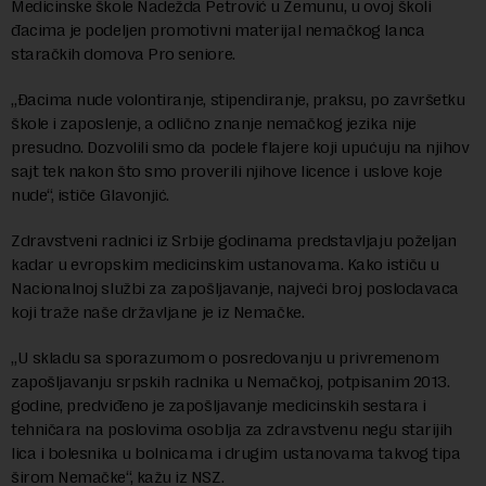
Medicinske škole Nadežda Petrović u Zemunu, u ovoj školi
đacima je podeljen promotivni materijal nemačkog lanca
staračkih domova Pro seniore.
„Đacima nude volontiranje, stipendiranje, praksu, po završetku
škole i zaposlenje, a odlično znanje nemačkog jezika nije
presudno. Dozvolili smo da podele flajere koji upućuju na njihov
sajt tek nakon što smo proverili njihove licence i uslove koje
nude“, ističe Glavonjić.
Zdravstveni radnici iz Srbije godinama predstavljaju poželjan
kadar u evropskim medicinskim ustanovama. Kako ističu u
Nacionalnoj službi za zapošljavanje, najveći broj poslodavaca
koji traže naše državljane je iz Nemačke.
„U skladu sa sporazumom o posredovanju u privremenom
zapošljavanju srpskih radnika u Nemačkoj, potpisanim 2013.
godine, predviđeno je zapošljavanje medicinskih sestara i
tehničara na poslovima osoblja za zdravstvenu negu starijih
lica i bolesnika u bolnicama i drugim ustanovama takvog tipa
širom Nemačke“, kažu iz NSZ.