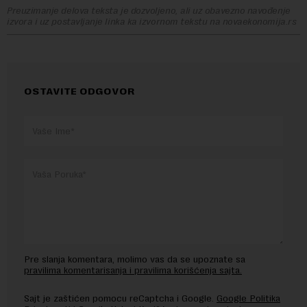
Preuzimanje delova teksta je dozvoljeno, ali uz obavezno navođenje
izvora i uz postavljanje linka ka izvornom tekstu na novaekonomija.rs
OSTAVITE ODGOVOR
Pre slanja komentara, molimo vas da se upoznate sa
pravilima komentarisanja i pravilima korišćenja sajta.
Sajt je zaštićen pomocu reCaptcha i Google.
Google Politika