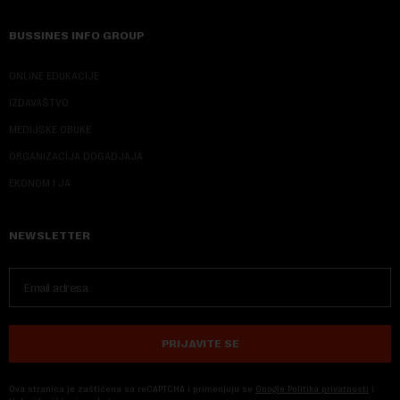
BUSSINES INFO GROUP
ONLINE EDUKACIJE
IZDAVAŠTVO
MEDIJSKE OBUKE
ORGANIZACIJA DOGADJAJA
EKONOM I JA
NEWSLETTER
PRIJAVITE SE
Ova stranica je zaštićena sa reCAPTCHA i primenjuju se
Google Politika privatnosti
i