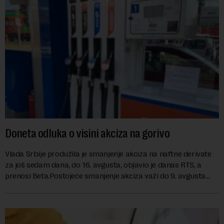
Doneta odluka o visini akciza na gorivo
Vlada Srbije produžila je smanjenje akciza na naftne derivate
za još sedam dana, do 16. avgusta, objavio je danas RTS, a
prenosi Beta.Postojeće smanjenje akciza važi do 9. avgusta
kao mera ublažavanja po...