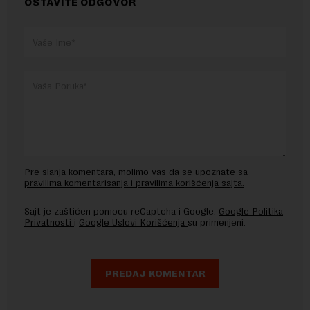
OSTAVITE ODGOVOR
Pre slanja komentara, molimo vas da se upoznate sa
pravilima komentarisanja i pravilima korišćenja sajta.
Sajt je zaštićen pomocu reCaptcha i Google.
Google Politika
Privatnosti
i
Google Uslovi Korišćenja
su primenjeni.