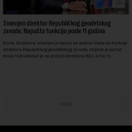
Smenjen direktor Republičkog geodetskog
zavoda: Napušta funkciju posle 11 godina
Borko Drašković smenjen je danas na sednici Vlade sa funkcije
direktora Republičkog geodetskog zavoda, objavio je portal
Nova.rs.Drašković je na poziciji direktora RGZ-a bio 11
godina.Kako piše Nova....