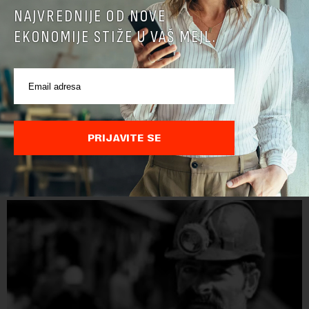
NAJVREDNIJE OD NOVE
EKONOMIJE STIŽE U VAŠ MEJL.
Papua Nova Gvineja potvrdila učešće na Ekspo
2027
Papua Nova Gvineja jedna je od 141 međunarodne učesnice
PRIJAVITE SE
koje su do sada potvrdile učešće na specijalizovanoj
međunarodnoj izložbi "Ekspu 2027" Beograd, gde će predstaviti
i kao državu sa najvećom jezičkom ra...