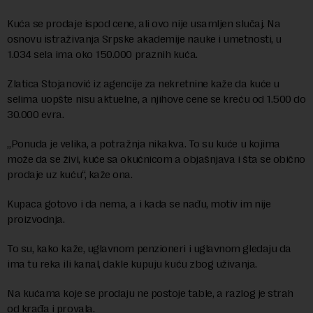
Kuća se prodaje ispod cene, ali ovo nije usamljen slučaj. Na
osnovu istraživanja Srpske akademije nauke i umetnosti, u
1.034 sela ima oko 150.000 praznih kuća.
Zlatica Stojanović iz agencije za nekretnine kaže da kuće u
selima uopšte nisu aktuelne, a njihove cene se kreću od 1.500 do
30.000 evra.
„Ponuda je velika, a potražnja nikakva. To su kuće u kojima
može da se živi, kuće sa okućnicom a objašnjava i šta se obično
prodaje uz kuću“, kaže ona.
Kupaca gotovo i da nema, a i kada se nađu, motiv im nije
proizvodnja.
To su, kako kaže, uglavnom penzioneri i uglavnom gledaju da
ima tu reka ili kanal, dakle kupuju kuću zbog uživanja.
Na kućama koje se prodaju ne postoje table, a razlog je strah
od krađa i provala.