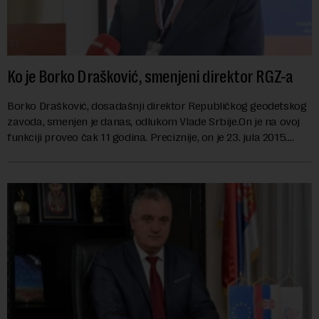
Ko je Borko Drašković, smenjeni direktor RGZ-a
Borko Drašković, dosadašnji direktor Republičkog geodetskog
zavoda, smenjen je danas, odlukom Vlade Srbije.On je na ovoj
funkciji proveo čak 11 godina. Preciznije, on je 23. jula 2015.
izabran za v.d. di...