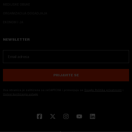
MEDIJSKE OBUKE
ORGANIZACIJA DOGADJAJA
EKONOM I JA
NEWSLETTER
PRIJAVITE SE
Ova stranica je zaštićena sa reCAPTCHA i primenjuju se
Google Politika privatnosti
i
Uslovi korišćenja usluge