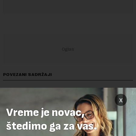
POVEZANI SADRŽAJI
x
Vreme je novac,
štedimo ga za vas.