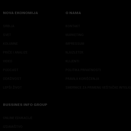
NOVA EKONOMIJA
O NAMA
SRBIJA
KONTAKT
SVET
MARKETING
KOLUMNE
IMPRESSUM
PRIČE I ANALIZE
NJUZLETER
VIDEO
KLIJENTI
PODCAST
POLITIKA PRIVATNOSTI
ODRŽIVOST
PRAVILA KORIŠĆENJA
LEPŠI ŽIVOT
SMERNICE ZA PRIMENU VEŠTAČKE INTELI
BUSSINES INFO GROUP
ONLINE EDUKACIJE
IZDAVAŠTVO