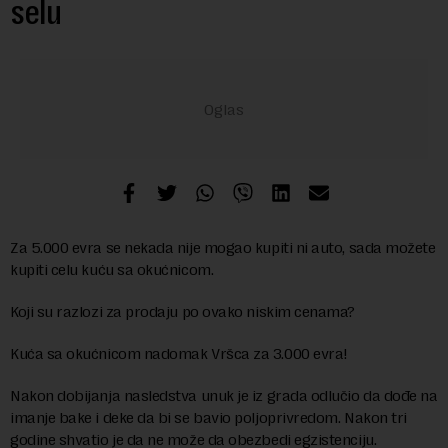
selu
Za 5.000 evra se nekada nije mogao kupiti ni auto, sada možete
kupiti celu kuću sa okućnicom.
Koji su razlozi za prodaju po ovako niskim cenama?
Kuća sa okućnicom nadomak Vršca za 3.000 evra!
Nakon dobijanja nasledstva unuk je iz grada odlučio da dođe na
imanje bake i deke da bi se bavio poljoprivredom. Nakon tri
godine shvatio je da ne može da obezbedi egzistenciju.