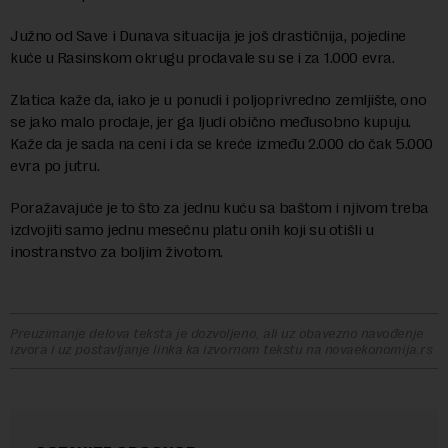
Južno od Save i Dunava situacija je još drastičnija, pojedine
kuće u Rasinskom okrugu prodavale su se i za 1.000 evra.
Zlatica kaže da, iako je u ponudi i poljoprivredno zemljište, ono
se jako malo prodaje, jer ga ljudi obično međusobno kupuju.
Kaže da je sada na ceni i da se kreće između 2.000 do čak 5.000
evra po jutru.
Poražavajuće je to što za jednu kuću sa baštom i njivom treba
izdvojiti samo jednu mesečnu platu onih koji su otišli u
inostranstvo za boljim životom.
Preuzimanje delova teksta je dozvoljeno, ali uz obavezno navođenje
izvora i uz postavljanje linka ka izvornom tekstu na novaekonomija.rs