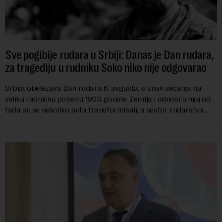
Sve pogibije rudara u Srbiji: Danas je Dan rudara,
za tragediju u rudniku Soko niko nije odgovarao
Srbija obeležava Dan rudara 6. avgusta, u znak sećanja na
veliku radničku pobedu 1903. godine. Zemlja i odnosi u njoj od
tada su se nekoliko puta transformisali, a sektor rudarstva
danas karakterišu velike r...