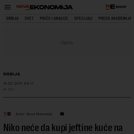
SHOP
SRBIJA
SVET
PRIČE I ANALIZE
SPECIJALI
PRESS AKADEMIJA
SRBIJA
16.02.2017.
09:11
B92
Autor: Nova Ekonomija
Niko neće da kupi jeftine kuće na