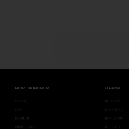
transformi
karakterišu 
NOVA EKONOMIJA
O NAMA
SRBIJA
KONTAKT
SVET
MARKETING
KOLUMNE
IMPRESSUM
PRIČE I ANALIZE
NJUZLETER