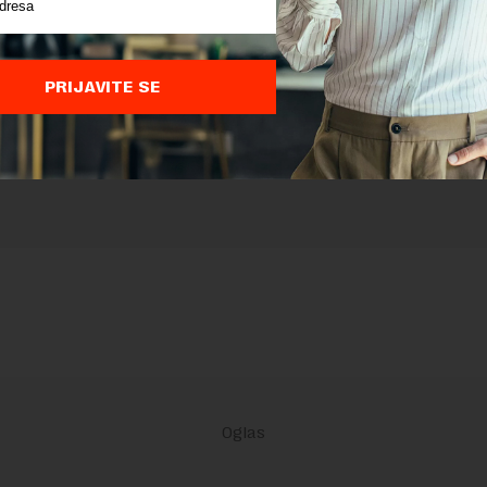
ja sajta.
 zaštićen pomocu reCaptcha i Google.
Google Politika Privatnosti
i
Google
nja
su primenjeni.
PRIJAVITE SE