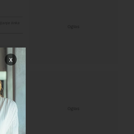
janje linka
x
ravilima