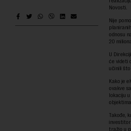
realizaci
Novosti.
Nije pomo
planirani
odnosu na 
20 milion
U Direkci
će videti 
učinili št
Kako je eK
ovakve sa
lokaciju 
objektima 
Takođe, k
investito
tražio u