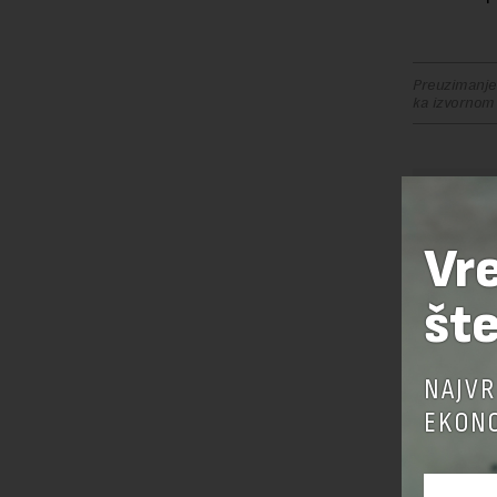
Preuzimanje 
ka izvornom
OSTAVI
Vr
šte
NAJVR
EKONO
Pre sla