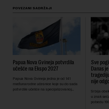
POVEZANI SADRŽAJI
Papua Nova Gvineja potvrdila
Sve pogib
učešće na Ekspo 2027
Danas je
tragedij
Papua Nova Gvineja jedna je od 141
nije odg
međunarodne učesnice koje su do sada
potvrdile učešće na specijalizovanoj
Srbija obe
međunarodnoj izložbi "Ekspu 2027"
u znak seć
Beograd, gde će predstaviti i kao državu
pobedu 1903
sa najvećom jezičkom ra...
njoj od tad