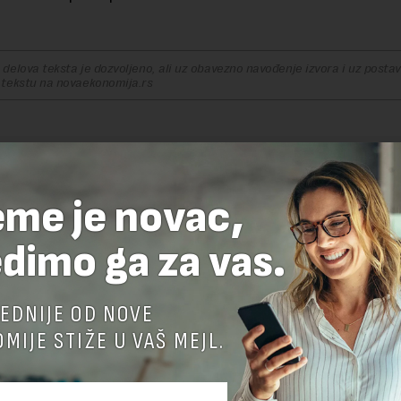
delova teksta je dozvoljeno, ali uz obavezno navođenje izvora i uz postavl
 tekstu na novaekonomija.rs
TE ODGOVOR
eme je novac,
dimo ga za vas.
EDNIJE OD NOVE
MIJE STIŽE U VAŠ MEJL.
nja komentara, molimo vas da se upoznate sa
pravilima komentarisanja i p