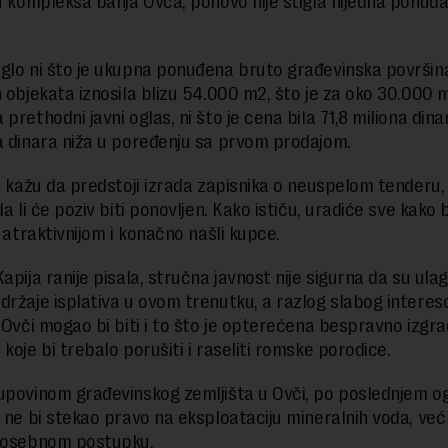
ju kompleksa banja Ovča, ponovo nije stigla nijedna ponuda
glo ni što je ukupna ponuđena bruto građevinska površin
h objekata iznosila blizu 54.000 m2, što je za oko 30.000 
prethodni javni oglas, ni što je cena bila 71,8 miliona dina
a dinara niža u poređenju sa prvom prodajom.
ji kažu da predstoji izrada zapisnika o neuspelom tenderu
da li će poziv biti ponovljen. Kako ističu, uradiće sve kako
o atraktivnijom i konačno našli kupce.
apija ranije pisala, stručna javnost nije sigurna da su ula
držaje isplativa u ovom trenutku, a razlog slabog interes
u Ovči mogao bi biti i to što je opterećena bespravno izgr
koje bi trebalo porušiti i raseliti romske porodice.
upovinom građevinskog zemljišta u Ovči, po poslednjem og
r ne bi stekao pravo na eksploataciju mineralnih voda, već 
 posebnom postupku.