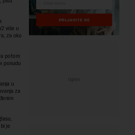
, pišu
PRIJAVITE SE
a
m2 više u
ra, za oko
, a potom
 bi ponudu
ganja u
ovanja za
ađenim
lasu,
bi je