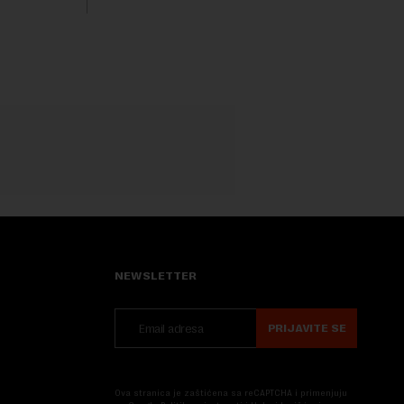
Nova....
NEWSLETTER
PRIJAVITE SE
Ova stranica je zaštićena sa reCAPTCHA i primenjuju