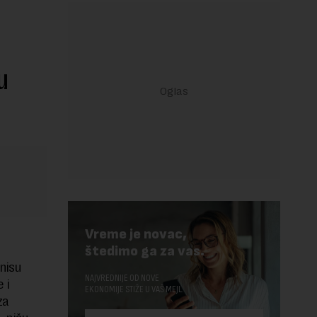
u
Vreme je novac,
štedimo ga za vas.
 nisu
NAJVREDNIJE OD NOVE
 i
EKONOMIJE STIŽE U VAŠ MEJL.
za