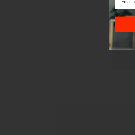
korišćen
Sajt je
Korišće