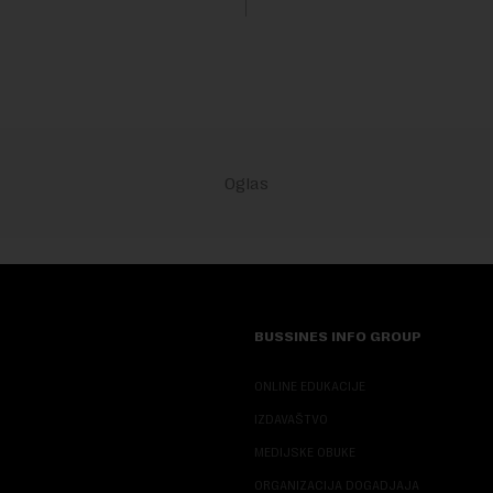
sali, a sektor rudarstva danas
velike r...
BUSSINES INFO GROUP
ONLINE EDUKACIJE
IZDAVAŠTVO
MEDIJSKE OBUKE
ORGANIZACIJA DOGADJAJA