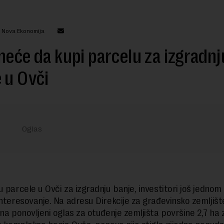
: Nova Ekonomija
neće da kupi parcelu za izgradnj
 u Ovči
 parcele u Ovči za izgradnju banje, investitori još jednom
interesovanje. Na adresu Direkcije za građevinsko zemljište
 na ponovljeni oglas za otuđenje zemljišta površine 2,7 ha 