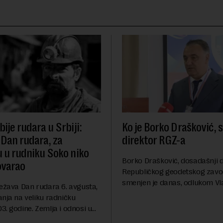
ije rudara u Srbiji:
Ko je Borko Drašković, 
 Dan rudara, za
direktor RGZ-a
u u rudniku Soko niko
Borko Drašković, dosadašnji d
ovarao
Republičkog geodetskog zavo
smenjen je danas, odlukom Vl
ležava Dan rudara 6. avgusta,
Srbije.On je na ovoj funkciji p
anja na veliku radničku
godina. Preciznije, on je 23. jul
. godine. Zemlja i odnosi u
izabran za v.d. di...
a su se nekoliko puta