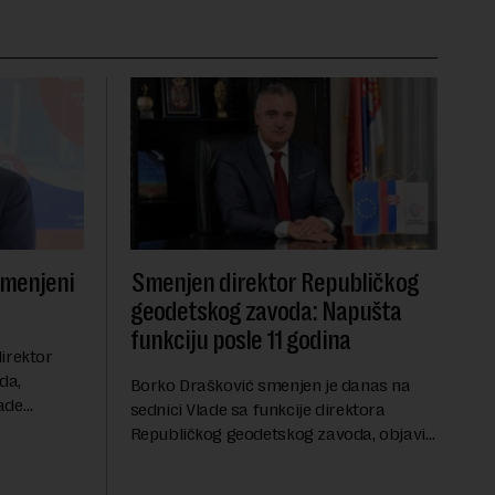
smenjeni
Smenjen direktor Republičkog
geodetskog zavoda: Napušta
funkciju posle 11 godina
irektor
da,
Borko Drašković smenjen je danas na
ade
sednici Vlade sa funkcije direktora
roveo čak 11
Republičkog geodetskog zavoda, objavio
a 2015.
je portal Nova.rs.Drašković je na poziciji
direktora RGZ-a bio 11 godina.Kako piše