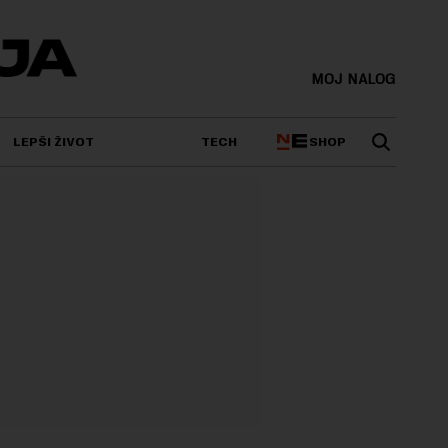
MOJ NALOG
SHOP
LEPŠI ŽIVOT
TECH