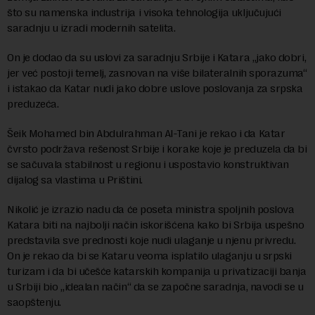
što su namenska industrija i visoka tehnologija uključujući
saradnju u izradi modernih satelita.
On je dodao da su uslovi za saradnju Srbije i Katara „jako dobri,
jer već postoji temelj, zasnovan na više bilateralnih sporazuma“
i istakao da Katar nudi jako dobre uslove poslovanja za srpska
preduzeća.
Šeik Mohamed bin Abdulrahman Al-Tani je rekao i da Katar
čvrsto podržava rešenost Srbije i korake koje je preduzela da bi
se sačuvala stabilnost u regionu i uspostavio konstruktivan
dijalog sa vlastima u Prištini.
Nikolić je izrazio nadu da će poseta ministra spoljnih poslova
Katara biti na najbolji način iskorišćena kako bi Srbija uspešno
predstavila sve prednosti koje nudi ulaganje u njenu privredu.
On je rekao da bi se Kataru veoma isplatilo ulaganju u srpski
turizam i da bi učešće katarskih kompanija u privatizaciji banja
u Srbiji bio „idealan način“ da se započne saradnja, navodi se u
saopštenju.