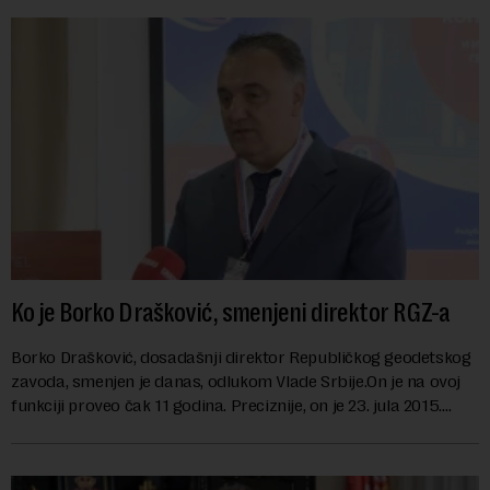
Ko je Borko Drašković, smenjeni direktor RGZ-a
Borko Drašković, dosadašnji direktor Republičkog geodetskog
zavoda, smenjen je danas, odlukom Vlade Srbije.On je na ovoj
funkciji proveo čak 11 godina. Preciznije, on je 23. jula 2015.
izabran za v.d. di...