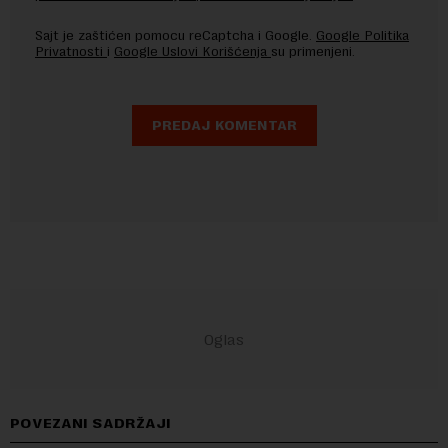
Sajt je zaštićen pomocu reCaptcha i Google.
Google Politika
Privatnosti
i
Google Uslovi Korišćenja
su primenjeni.
POVEZANI SADRŽAJI