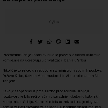
Predsednik Srbije Tomislav Nikolić pozvao je danas katarske
kompanije da učestvuju u privatizaciji banja u Srbiji.
Nikolić je to rekao u razgovoru sa ministrom spoljnih poslova
Države Katar, šeikom Mohamedom bin Abdulrahmanom Al-
Tanijem.
Kako je saopšteno iz pres službe predsednika Srbije,u
razgovoru je bilo reči o jačanju saradnje i ulaganju katarskih
kompanija u Srbiju. Katarski ministar rekao je da je njegova
zemlja zainteresovana za saradnju u brojnim oblastima, kao