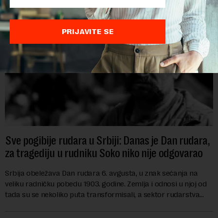
PRIJAVITE SE
Sve pogibije rudara u Srbiji: Danas je Dan rudara,
za tragediju u rudniku Soko niko nije odgovarao
Srbija obeležava Dan rudara 6. avgusta, u znak sećanja na
veliku radničku pobedu 1903. godine. Zemlja i odnosi u njoj od
tada su se nekoliko puta transformisali, a sektor rudarstva
danas karakterišu velike r...