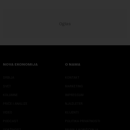
NOVA EKONOMIJA
O NAMA
SRBIJA
KONTAKT
SVET
MARKETING
KOLUMNE
IMPRESSUM
PRIČE I ANALIZE
NJUZLETER
VIDEO
KLIJENTI
PODCAST
POLITIKA PRIVATNOSTI
ODRŽIVOST
PRAVILA KORIŠĆENJA