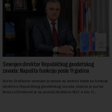
Smenjen direktor Republičkog geodetskog
zavoda: Napušta funkciju posle 11 godina
Borko Drašković smenjen je danas na sednici Vlade sa funkcije
direktora Republičkog geodetskog zavoda, objavio je portal
Nova.rs.Drašković je na poziciji direktora RGZ-a bio 11
godina.Kako piše Nova....