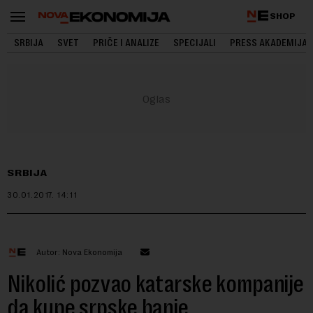
SHOP
SRBIJA
SVET
PRIČE I ANALIZE
SPECIJALI
PRESS AKADEMIJA
SRBIJA
30.01.2017.
14:11
Autor: Nova Ekonomija
Nikolić pozvao katarske kompanije
da kupe srpske banje