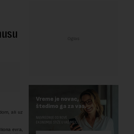
inusu
Vreme je novac,
štedimo ga za vas.
dom, ali uz
NAJVREDNIJE OD NOVE
EKONOMIJE STIŽE U VAŠ MEJL.
liona evra,