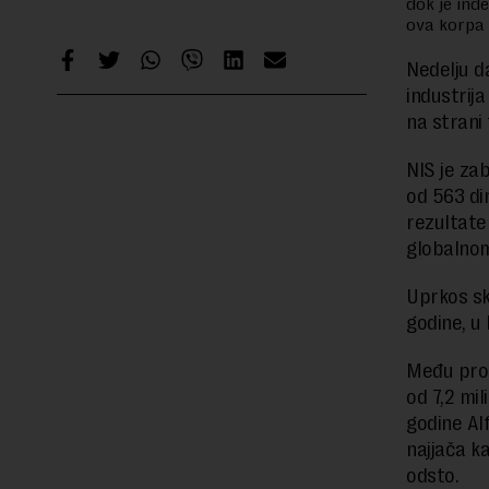
dok je ind
ova korpa n
Nedelju d
industrija
na strani 
NIS je za
od 563 di
rezultate
globalnom
Uprkos sk
godine, u 
Među prom
od 7,2 mi
godine Alf
najjača k
odsto.