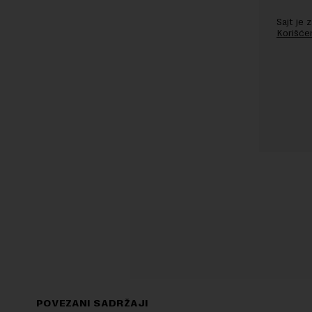
Sajt je
Korišće
POVEZANI SADRŽAJI