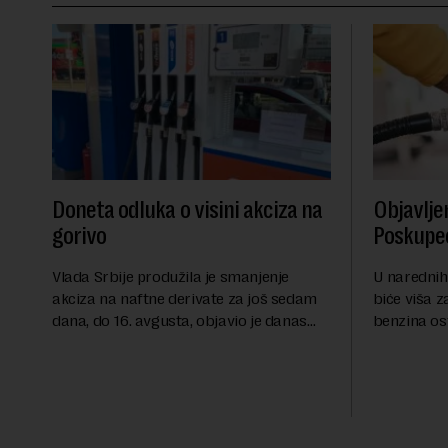
Doneta odluka o visini akciza na
Objavlje
gorivo
Poskupeo
Vlada Srbije produžila je smanjenje
U narednih
akciza na naftne derivate za još sedam
biće viša z
dana, do 16. avgusta, objavio je danas
benzina os
RTS, a prenosi Beta.Postojeće smanjenje
evrodizel k
akciza važi do 9. avgusta kao mera
Cena benzin
ublažavanja po...
dinara po lit