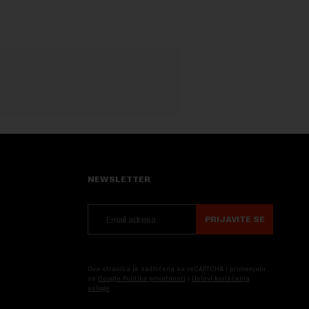
NEWSLETTER
PRIJAVITE SE
Ova stranica je zaštićena sa reCAPTCHA i primenjuju
se
Google Politika privatnosti
i
Uslovi korišćenja
usluge