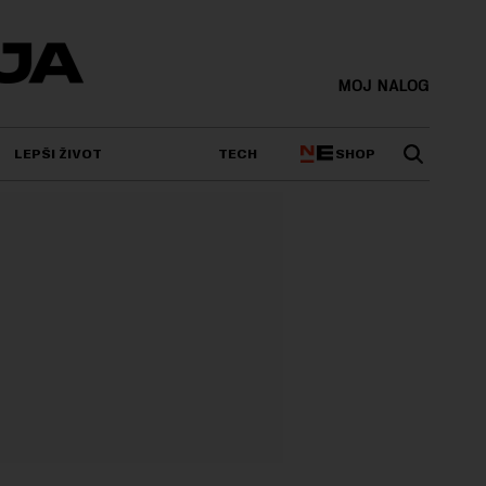
MOJ NALOG
SHOP
LEPŠI ŽIVOT
TECH