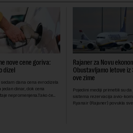
ne nove cene goriva:
Rajaner za Novu ekonom
 dizel
Obustavljamo letove iz 
ove zime
 sedam dana cena evrodizela
a jedan dinar, dok cena
Pojedini mediji primetili su da
taje nepromenjena.Tako će
sistema rezervacija avio-kom
oštati 227 dinara po litru.
Ryanair (Rajaner) povukla sve 
a, kao i dosad, biće 202
Niša. U odgovoru Novoj ekono
ru. ...
pitanje o razlozima za ovo pov
ovaj avio-gigant...