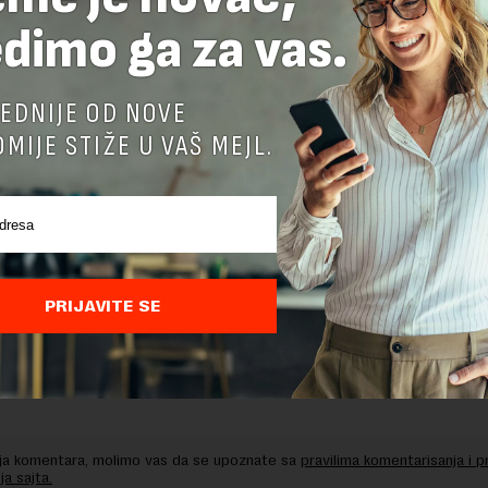
dimo ga za vas.
delova teksta je dozvoljeno, ali uz obavezno navođenje izvora i uz postavl
 tekstu na novaekonomija.rs
EDNIJE OD NOVE
MIJE STIŽE U VAŠ MEJL.
TE ODGOVOR
PRIJAVITE SE
nja komentara, molimo vas da se upoznate sa
pravilima komentarisanja i p
ja sajta.