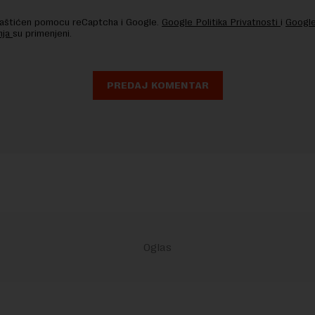
 zaštićen pomocu reCaptcha i Google.
Google Politika Privatnosti
i
Google
nja
su primenjeni.