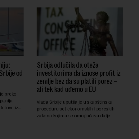
iju:
Srbija odlučila da oteža
Srbije od
investitorima da iznose profit iz
zemlje bez da su platili porez –
ali tek kad uđemo u EU
 je preko
panija
Vlada Srbije uputila je u skupštinsku
letove iz
proceduru set ekonomskih i poreskih
miji na
zakona kojima se omogućava dalje
lačenje,
usklađivanje domaćeg zakonodavstva sa
pravnim tekovinama Evropske unije i
ispunjavaju obaveze predvi...