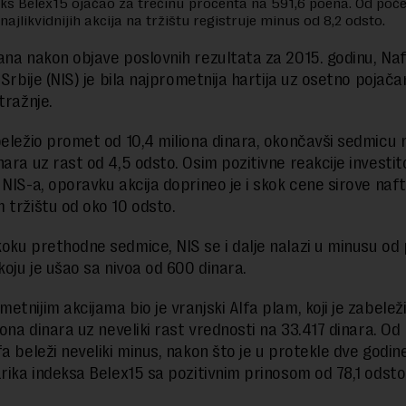
eks Belex15 ojačao za trećinu procenta na 591,6 poena. Od poč
ajlikvidnijih akcija na tržištu registruje minus od 8,2 odsto.
ana nakon objave poslovnih rezultata za 2015. godinu, Na
 Srbije (NIS) je bila najprometnija hartija uz osetno pojača
tražnje.
beležio promet od 10,4 miliona dinara, okončavši sedmicu 
nara uz rast od 4,5 odsto. Osim pozitivne reakcije investit
 NIS-a, oporavku akcija doprineo je i skok cene sirove naf
 tržištu od oko 10 odsto.
oku prethodne sedmice, NIS se i dalje nalazi u minusu od
koju je ušao sa nivoa od 600 dinara.
etnijim akcijama bio je vranjski Alfa plam, koji je zabele
liona dinara uz neveliki rast vrednosti na 33.417 dinara. O
a beleži neveliki minus, nakon što je u protekle dve godine
arika indeksa Belex15 sa pozitivnim prinosom od 78,1 odsto 