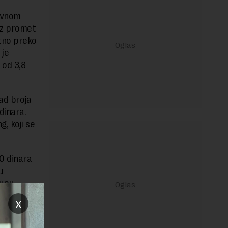
novnom
uz promet
tno preko
 je
 od 3,8
pad broja
dinara.
, koji se
50 dinara
u
kupu
ex15 bio
x
o