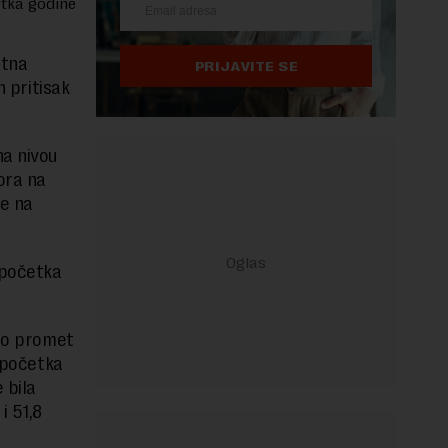
etka godine
ftna
PRIJAVITE SE
n pritisak
na nivou
ora na
te na
 početka
žio promet
d početka
 bila
i 51,8