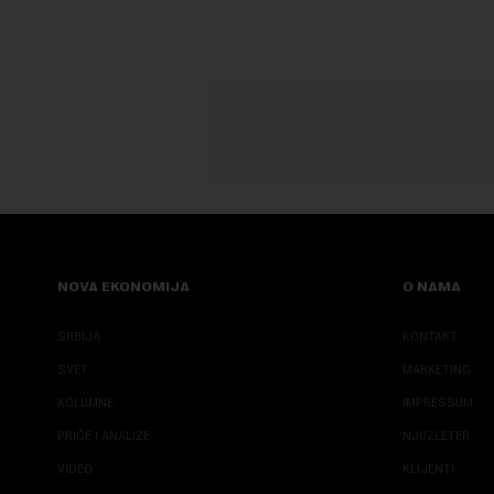
NOVA EKONOMIJA
O NAMA
SRBIJA
KONTAKT
SVET
MARKETING
KOLUMNE
IMPRESSUM
PRIČE I ANALIZE
NJUZLETER
VIDEO
KLIJENTI