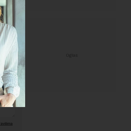
janje linka
ravilima