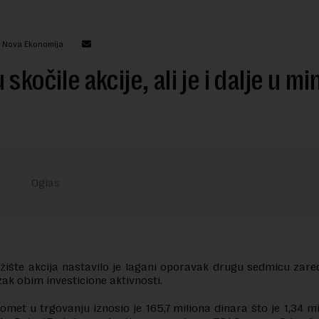
: Nova Ekonomija
 skočile akcije, ali je i dalje u m
ište akcija nastavilo je lagani oporavak drugu sedmicu zare
zak obim investicione aktivnosti.
met u trgovanju iznosio je 165,7 miliona dinara što je 1,34 mi