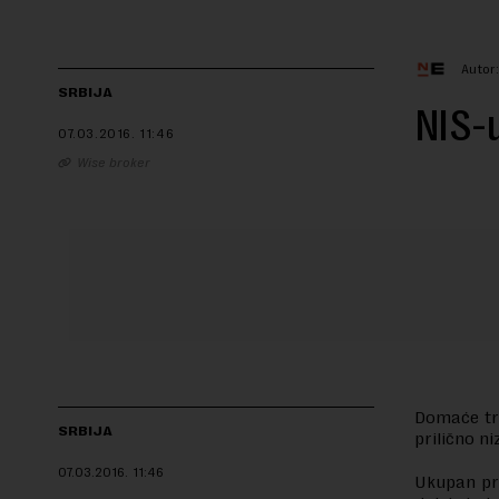
Autor
SRBIJA
NIS-u
07.03.2016.
11:46
Wise broker
Domaće trž
SRBIJA
prilično ni
07.03.2016.
11:46
Ukupan pro