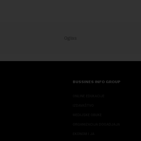
BUSSINES INFO GROUP
ONLINE EDUKACIJE
IZDAVAŠTVO
MEDIJSKE OBUKE
ORGANIZACIJA DOGADJAJA
EKONOM I JA