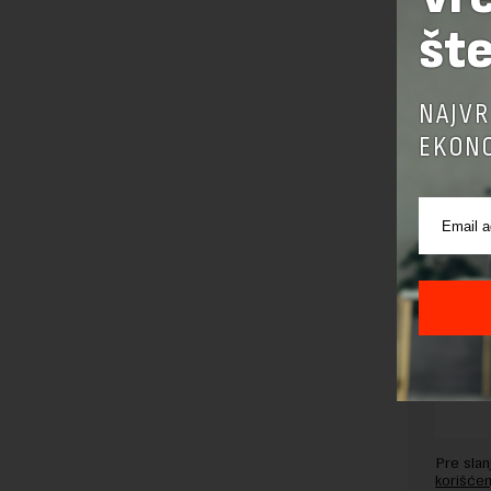
šte
Preuzimanje 
ka izvornom
NAJVR
EKONO
OSTAVI
Pre sla
korišćen