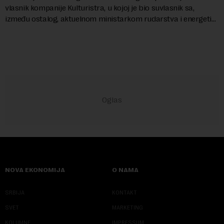
vlasnik kompanije Kulturistra, u kojoj je bio suvlasnik sa,
između ostalog, aktuelnom ministarkom rudarstva i energetike
u Vladi Srbije, Dubravkom...
NOVA EKONOMIJA
O NAMA
SRBIJA
KONTAKT
SVET
MARKETING
KOLUMNE
IMPRESSUM