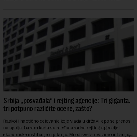
ekonomiju iz Sindikata Centar – GSP i Centr...
Srbija „posvađala“ i rejting agencije: Tri giganta,
tri potpuno različite ocene, zašto?
Raskol i haotično delovanje koje vlada u državi lepo se prenosi i
na spolja, barem kada su međunarodne rejting agencije i
ekonomske institucije u pitanju. Mi od sveta uvozimo inflaciju,