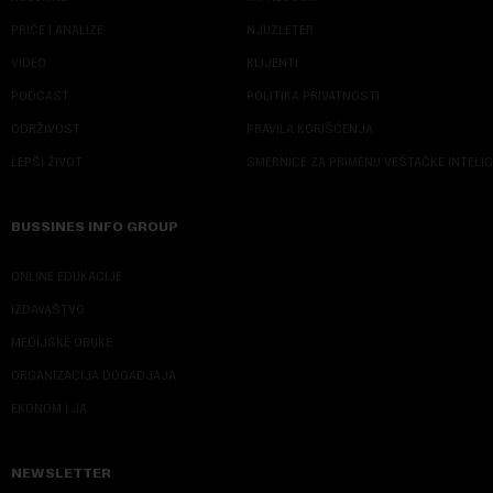
PRIČE I ANALIZE
NJUZLETER
VIDEO
KLIJENTI
PODCAST
POLITIKA PRIVATNOSTI
ODRŽIVOST
PRAVILA KORIŠĆENJA
LEPŠI ŽIVOT
SMERNICE ZA PRIMENU VEŠTAČKE INTELI
BUSSINES INFO GROUP
ONLINE EDUKACIJE
IZDAVAŠTVO
MEDIJSKE OBUKE
ORGANIZACIJA DOGADJAJA
EKONOM I JA
NEWSLETTER