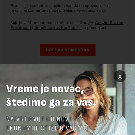
Pre slanja komentara, molimo vas da se upoznate sa
pravilima komentarisanja i pravilima korišćenja sajta.
Sajt je zaštićen pomocu reCaptcha i Google.
Google Politika
Privatnosti
i
Google Uslovi Korišćenja
su primenjeni.
x
Vreme je novac,
štedimo ga za vas.
NAJVREDNIJE OD NOVE
EKONOMIJE STIŽE U VAŠ MEJL.