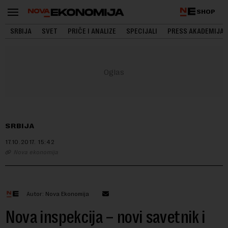
SHOP
SRBIJA
SVET
PRIČE I ANALIZE
SPECIJALI
PRESS AKADEMIJA
SRBIJA
17.10.2017.
15:42
Nova ekonomija
Autor: Nova Ekonomija
Nova inspekcija – novi savetnik i