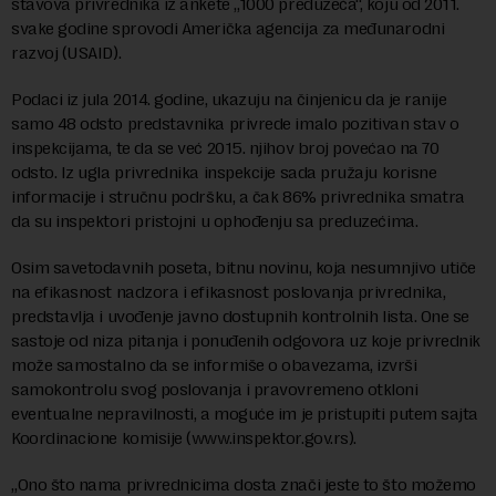
stavova privrednika iz ankete „1000 preduzeća“, koju od 2011.
svake godine sprovodi Američka agencija za međunarodni
razvoj (USAID).
Podaci iz jula 2014. godine, ukazuju na činjenicu da je ranije
samo 48 odsto predstavnika privrede imalo pozitivan stav o
inspekcijama, te da se već 2015. njihov broj povećao na 70
odsto. Iz ugla privrednika inspekcije sada pružaju korisne
informacije i stručnu podršku, a čak 86% privrednika smatra
da su inspektori pristojni u ophođenju sa preduzećima.
Osim savetodavnih poseta, bitnu novinu, koja nesumnjivo utiče
na efikasnost nadzora i efikasnost poslovanja privrednika,
predstavlja i uvođenje javno dostupnih kontrolnih lista. One se
sastoje od niza pitanja i ponuđenih odgovora uz koje privrednik
može samostalno da se informiše o obavezama, izvrši
samokontrolu svog poslovanja i pravovremeno otkloni
eventualne nepravilnosti, a moguće im je pristupiti putem sajta
Koordinacione komisije (www.inspektor.gov.rs).
„Ono što nama privrednicima dosta znači jeste to što možemo