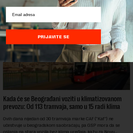
POVEZANI SADRŽAJI
PRIJAVITE SE
Kada će se Beograđani voziti u klimatizovanom
prevozu: Od 113 tramvaja, samo u 15 radi klima
Ovih dana nijedan od 30 tramvaja marke CAF ("Kaf") ne
učestvuje u beogradskom saobraćaju, pa GSP mora da se
oslanja na stara vozila bez klima uređaja, kažu za Novu