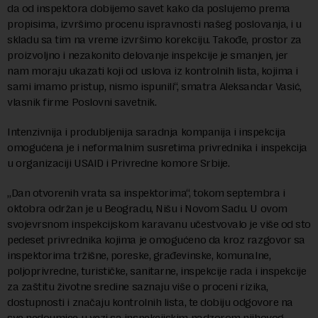
da od inspektora dobijemo savet kako da poslujemo prema
propisima, izvršimo procenu ispravnosti našeg poslovanja, i u
skladu sa tim na vreme izvršimo korekciju. Takođe, prostor za
proizvoljno i nezakonito delovanje inspekcije je smanjen, jer
nam moraju ukazati koji od uslova iz kontrolnih lista, kojima i
sami imamo pristup, nismo ispunili“, smatra Aleksandar Vasić,
vlasnik firme Poslovni savetnik.
Intenzivnija i produbljenija saradnja kompanija i inspekcija
omogućena je i neformalnim susretima privrednika i inspekcija
u organizaciji USAID i Privredne komore Srbije.
„Dan otvorenih vrata sa inspektorima“, tokom septembra i
oktobra održan je u Beogradu, Nišu i Novom Sadu. U ovom
svojevrsnom inspekcijskom karavanu učestvovalo je više od sto
pedeset privrednika kojima je omogućeno da kroz razgovor sa
inspektorima tržišne, poreske, građevinske, komunalne,
poljoprivredne, turističke, sanitarne, inspekcije rada i inspekcije
za zaštitu životne sredine saznaju više o proceni rizika,
dostupnosti i značaju kontrolnih lista, te dobiju odgovore na
sve nedoumice u vezi sa inspekcijskim nadzorom njihovog