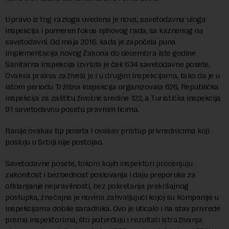
Upravo iz tog razloga uvedena je nova, savetodavna uloga
inspekcija i pomeren fokus njihovog rada, sa kaznenog na
savetodavni. Od maja 2016. kada je započela puna
implementacija novog Zakona do decembra iste godine
Sanitarna inspekcija izvršila je čak 634 savetodavne posete.
Ovakva praksa zaživela je i u drugim inspekcijama, tako da je u
istom periodu Tržišna inspekcija organizovala 626, Republička
inspekcija za zaštitu životne sredine 122, a Turistička inspekcija
91 savetodavnu posetu pravnim licima.
Ranije ovakav tip poseta i ovakav pristup privrednicima koji
posluju u Srbiji nije postojao.
Savetodavne posete, tokom kojih inspektori procenjuju
zakonitost i bezbednost poslovanja i daju preporuke za
otklanjanje nepravilnosti, bez pokretanja prekršajnog
postupka, značajna je novina zahvaljujući kojoj su kompanije u
inspekcijama dobile saradnika. Ovo je uticalo i na stav privrede
prema inspektorima, što potvrđuju i rezultati istraživanja