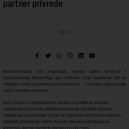
partner privrede
Nekoordinisani rad inspekcija, nejasni uslovi kontrole i
komplikovana birokratija, pre reforme rada inspekcija bili su
značajan izvor problema privrednicima – u smislu organizacije
rada i utroška vremena.
Novi Zakon o inspekcijskom nadzoru urađen je kao deo
nastojanja države da olakša poslovanje i približi i pomiri
inspekcije i privrednike. Cilj je bio izgraditi partnerske odnose,
olakšati poslovanje onima koji se zakona pridržavaju, a
kontrolu i kazne usmeriti na sivu i crnu zonu.