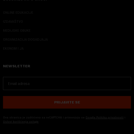
ONLINE EDUKACIJE
IZDAVAŠTVO
MEDIJSKE OBUKE
ORGANIZACIJA DOGADJAJA
EKONOM I JA
NEWSLETTER
PRIJAVITE SE
Ova stranica je zaštićena sa reCAPTCHA i primenjuju se
Google Politika privatnosti
i
Uslovi korišćenja usluge