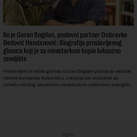
Ko je Goran Bogdan, poslovni partner Dubravke
Đedović Handanović: Biografija proslavljenog
glumca koji je sa ministarkom kupio luksuzno
zemljište
Proslavljeni hrvatski glumac Goran Bogdan postao je većinski
vlasnik kompanije Kulturistra, u kojoj je bio suvlasnik sa,
između ostalog, aktuelnom ministarkom rudarstva i energetike
u Vladi Srbije, Dubravkom...