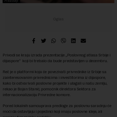
Pixabay
Privodi se kraju izrada prezentacije „Poslovnog atlasa Srbije i
dijaspore“ koji bi trebalo da bude predstavljen u decembru.
Reč je o platformi koja će povezivati privrednike iz Srbije sa
zainteresovanim privrednicima i investitorima iz dijaspore,
kako bi ostvarivali poslovne projekte i ulagali u našu zemlju,
rekao je Bojan Stanić, pomoćnik direktora Sektora za
internacionalizaciju Privredne komore.
Pored lokalnih samouprava predloge za poslovnu saradnju će
moći da ostavljaju i pojedinci koji imaju poslovne ideje, ali