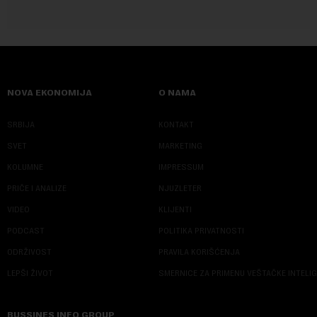
NOVA EKONOMIJA
O NAMA
SRBIJA
KONTAKT
SVET
MARKETING
KOLUMNE
IMPRESSUM
PRIČE I ANALIZE
NJUZLETER
VIDEO
KLIJENTI
PODCAST
POLITIKA PRIVATNOSTI
ODRŽIVOST
PRAVILA KORIŠĆENJA
LEPŠI ŽIVOT
SMERNICE ZA PRIMENU VEŠTAČKE INTELI
BUSSINES INFO GROUP