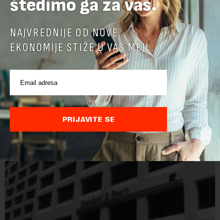
štedimo ga za vas.
NAJVREDNIJE OD NOVE
EKONOMIJE STIŽE U VAŠ MEJL.
Kada će se Beograđani voziti u klimatizovanom
prevozu: Od 113 tramvaja, samo u 15 radi klima
Ovih dana nijedan od 30 tramvaja marke CAF ("Kaf") ne
učestvuje u beogradskom saobraćaju, pa GSP mora da se
oslanja na stara vozila bez klima uređaja, kažu za Novu
PRIJAVITE SE
ekonomiju iz Sindikata Centar – GSP i Centr...