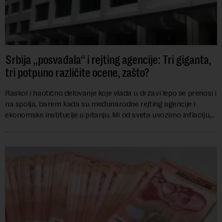
Srbija „posvađala“ i rejting agencije: Tri giganta,
tri potpuno različite ocene, zašto?
Raskol i haotično delovanje koje vlada u državi lepo se prenosi i
na spolja, barem kada su međunarodne rejting agencije i
ekonomske institucije u pitanju. Mi od sveta uvozimo inflaciju,
robu lošijeg kvalitet...