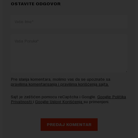
OSTAVITE ODGOVOR
Pre slanja komentara, molimo vas da se upoznate sa
pravilima komentarisanja i pravilima korišćenja sajta.
Sajt je zaštićen pomocu reCaptcha i Google.
Google Politika
Privatnosti
i
Google Uslovi Korišćenja
su primenjeni.