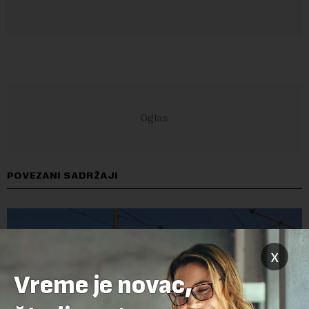
POVEZANI SADRŽAJI
x
Vreme je novac,