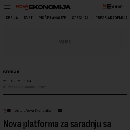
SHOP
SRBIJA
SVET
PRIČE I ANALIZE
SPECIJALI
PRESS AKADEMIJA
SRBIJA
22.10.2021.
10:46
Privredna komora Srbije
Autor: Nova Ekonomija
Nova platforma za saradnju sa