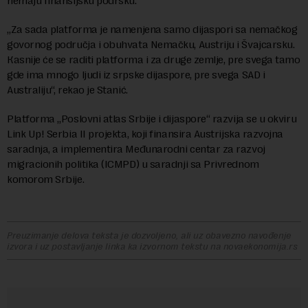
nemaju finansijsku podršku.
„Za sada platforma je namenjena samo dijaspori sa nemačkog
govornog područja i obuhvata Nemačku, Austriju i Švajcarsku.
Кasnije će se raditi platforma i za druge zemlje, pre svega tamo
gde ima mnogo ljudi iz srpske dijaspore, pre svega SAD i
Australiju“, rekao je Stanić.
Platforma „Poslovni atlas Srbije i dijaspore“ razvija se u okviru
Link Up! Serbia II projekta, koji finansira Austrijska razvojna
saradnja, a implementira Međunarodni centar za razvoj
migracionih politika (ICMPD) u saradnji sa Privrednom
komorom Srbije.
Preuzimanje delova teksta je dozvoljeno, ali uz obavezno navođenje
izvora i uz postavljanje linka ka izvornom tekstu na novaekonomija.rs