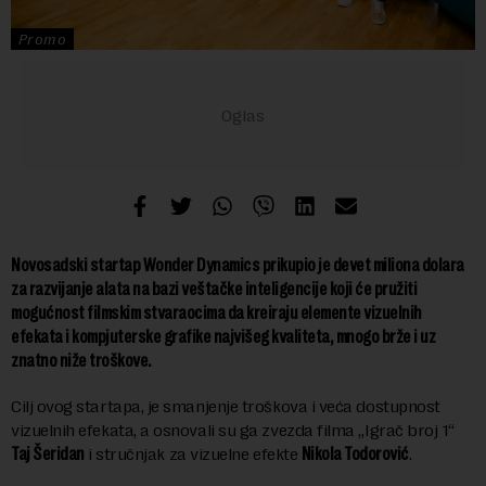
Promo
Novosadski startap Wonder Dynamics prikupio je devet miliona dolara
za razvijanje alata na bazi veštačke inteligencije koji će pružiti
mogućnost filmskim stvaraocima da kreiraju elemente vizuelnih
efekata i kompjuterske grafike najvišeg kvaliteta, mnogo brže i uz
znatno niže troškove.
Cilj ovog startapa, je smanjenje troškova i veća dostupnost
vizuelnih efekata, a osnovali su ga zvezda filma „Igrač broj 1“
Taj Šeridan
i stručnjak za vizuelne efekte
Nikola Todorović
.