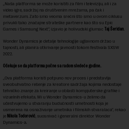
„Naša platforma se može koristiti za film i televiziju, ali i za
video igre, sadržaj na društvenim mrežama, pa čak i
metaverzum. Zato smo veoma srećni što smo u ovom ciklusu
privukli tako značajne strateške partnere kao što su Epic
Games i Samsung Next“, izjavio je holivudski glumac
Taj Šeridan
.
Wonder Dynamics je detalje tehnologije uglavnom držao u
tajnosti, ali planira otkrivanje javnosti tokom festivala SXSW
2022.
Očekuje se da platforma počne sa radom sledeće godine.
„Ova platforma koristi potpuno nov proces i predstavlja
sveobuhvatno rešenje za kreatore sadržaja kojima nedostaje
tehničko znanje za kreiranje u oblasti kompjuterske grafike i
vizuelnih efekata. Mi u Wonder Dynamics-u želimo da
učestvujemo u stvaranju budućnosti umetnosti koja je
usmerena na osnaživanje umetnika i filmskih stvaralaca“, rekao
je
Nikola Todorović
, suosnivač i generalni direktor Wonder
Dynamics-a.