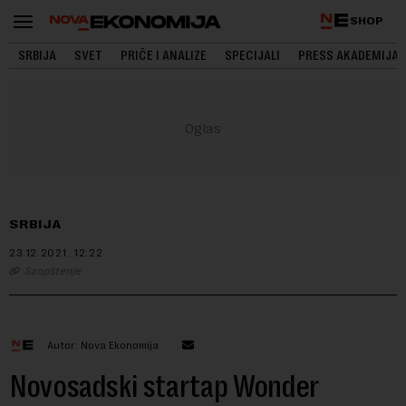
SHOP
SRBIJA
SVET
PRIČE I ANALIZE
SPECIJALI
PRESS AKADEMIJA
SRBIJA
23.12.2021.
12:22
Saopštenje
Autor: Nova Ekonomija
Novosadski startap Wonder