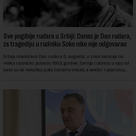
Sve pogibije rudara u Srbiji: Danas je Dan rudara,
za tragediju u rudniku Soko niko nije odgovarao
Srbija obeležava Dan rudara 6. avgusta, u znak sećanja na
veliku radničku pobedu 1903. godine. Zemlja i odnosi u njoj od
tada su se nekoliko puta transformisali, a sektor rudarstva
danas karakterišu velike r...