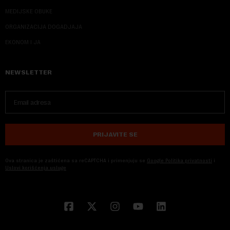
MEDIJSKE OBUKE
ORGANIZACIJA DOGADJAJA
EKONOM I JA
NEWSLETTER
PRIJAVITE SE
Ova stranica je zaštićena sa reCAPTCHA i primenjuju se
Google Politika privatnosti
i
Uslovi korišćenja usluge