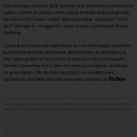
Ovaj startap, osnovan 2016. godine, ima renomiran savetodavni
odbor u kome se nalaze velika imena svetske kinematografije,
kao što su Džo Ruso, režiser Marvel serijala „Osvetnici – Kraj
igre“ (Avengers – Endgame) i uveni režiser i producent Stiven
Spilberg.
„Lično jedva čekam da vidim kako će ova tehnologija uticati na
budućnost filmskih stvaralaca. Neverovatno je uzbudljivo, a
ima toliko prilika na horizontu. Srećan sam što podržavam
Wonder Dynamics tim u njihovoj misiji postavljanja umetnika
na prvo mesto i što to čine okružujući se investicionim
partnerima koji dele ista interesovanja“, zaključio je
Džo Ruso
.
Preuzimanje delova teksta je dozvoljeno, ali uz obavezno navođenje
izvora i uz postavljanje linka ka izvornom tekstu na novaekonomija.rs