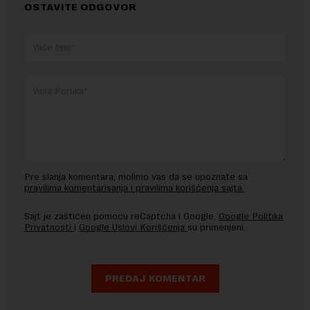
OSTAVITE ODGOVOR
Pre slanja komentara, molimo vas da se upoznate sa
pravilima komentarisanja i pravilima korišćenja sajta.
Sajt je zaštićen pomocu reCaptcha i Google.
Google Politika
Privatnosti
i
Google Uslovi Korišćenja
su primenjeni.