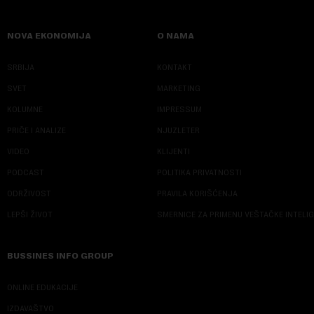
NOVA EKONOMIJA
O NAMA
SRBIJA
KONTAKT
SVET
MARKETING
KOLUMNE
IMPRESSUM
PRIČE I ANALIZE
NJUZLETER
VIDEO
KLIJENTI
PODCAST
POLITIKA PRIVATNOSTI
ODRŽIVOST
PRAVILA KORIŠĆENJA
LEPŠI ŽIVOT
SMERNICE ZA PRIMENU VEŠTAČKE INTELI
BUSSINES INFO GROUP
ONLINE EDUKACIJE
IZDAVAŠTVO