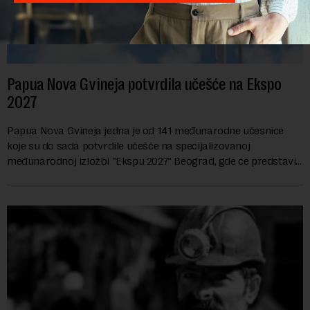
Papua Nova Gvineja potvrdila učešće na Ekspo
2027
Papua Nova Gvineja jedna je od 141 međunarodne učesnice
koje su do sada potvrdile učešće na specijalizovanoj
međunarodnoj izložbi "Ekspu 2027" Beograd, gde će predstaviti
i kao državu sa najvećom jezičkom ra...