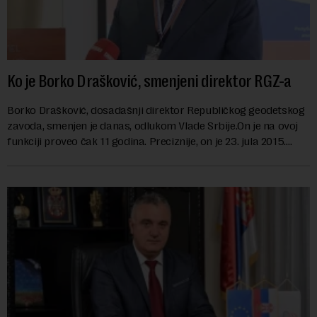
Ko je Borko Drašković, smenjeni direktor RGZ-a
Borko Drašković, dosadašnji direktor Republičkog geodetskog
zavoda, smenjen je danas, odlukom Vlade Srbije.On je na ovoj
funkciji proveo čak 11 godina. Preciznije, on je 23. jula 2015.
izabran za v.d. di...