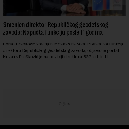
Smenjen direktor Republičkog geodetskog
zavoda: Napušta funkciju posle 11 godina
Borko Drašković smenjen je danas na sednici Vlade sa funkcije
direktora Republičkog geodetskog zavoda, objavio je portal
Nova.rs.Drašković je na poziciji direktora RGZ-a bio 11
godina.Kako piše Nova....