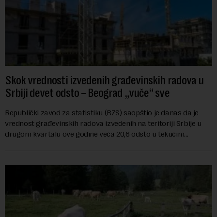
Skok vrednosti izvedenih građevinskih radova u
Srbiji devet odsto – Beograd „vuče“ sve
Republički zavod za statistiku (RZS) saopštio je danas da je
vrednost građevinskih radova izvedenih na teritoriji Srbije u
drugom kvartalu ove godine veća 20,6 odsto u tekućim
cenama u odnosu na isti period ...