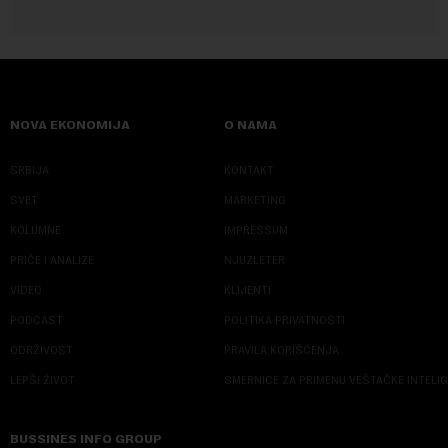
NOVA EKONOMIJA
O NAMA
SRBIJA
KONTAKT
SVET
MARKETING
KOLUMNE
IMPRESSUM
PRIČE I ANALIZE
NJUZLETER
VIDEO
KLIJENTI
PODCAST
POLITIKA PRIVATNOSTI
ODRŽIVOST
PRAVILA KORIŠĆENJA
LEPŠI ŽIVOT
SMERNICE ZA PRIMENU VEŠTAČKE INTELI
BUSSINES INFO GROUP