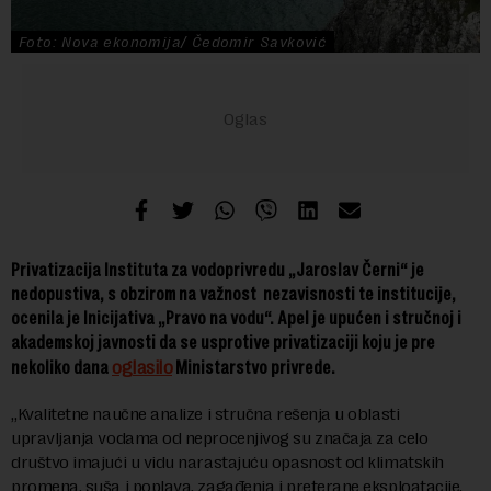
Foto: Nova ekonomija/ Čedomir Savković
Privatizacija Instituta za vodoprivredu „Jaroslav Černi“ j
e
n
edopustiva
, s obzirom na važnost nezavisnosti te institucije,
oc
enila j
e
Inicijativa „Pravo na vodu“
. Apel je upućen i stručnoj i
akademskoj javnosti da se usprotive privatizaciji koju je pre
oglasilo
nekoliko dana
Ministarstvo privrede.
„Kvalitetne naučne analize i stručna rešenja u oblasti
upravljanja vodama od neprocenjivog su značaja za celo
društvo imajući u vidu narastajuću opasnost od klimatskih
promena, suša i poplava, zagađenja i preterane eksploatacije,