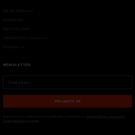
ONLINE EDUKACIJE
IZDAVAŠTVO
MEDIJSKE OBUKE
ORGANIZACIJA DOGADJAJA
EKONOM I JA
NEWSLETTER
PRIJAVITE SE
Ova stranica je zaštićena sa reCAPTCHA i primenjuju se
Google Politika privatnosti
i
Uslovi korišćenja usluge