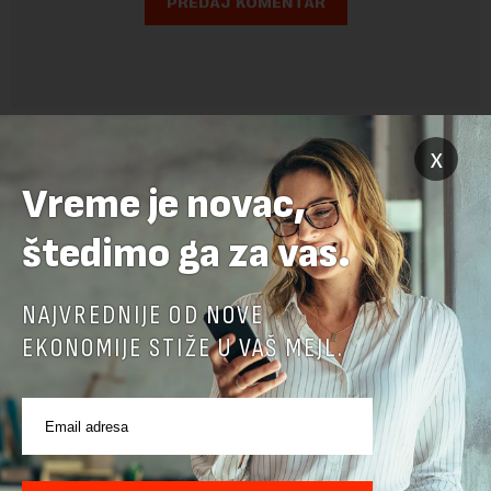
x
Vreme je novac,
štedimo ga za vas.
NAJVREDNIJE OD NOVE
POVEZANI SADRŽAJI
EKONOMIJE STIŽE U VAŠ MEJL.