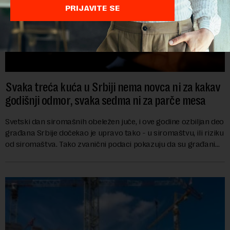
PRIJAVITE SE
Svaka treća kuća u Srbiji nema novca ni za kakav
godišnji odmor, svaka sedma ni za parče mesa
Svetski dan siromašnih obeležen juče, i ove godine ozbiljan deo
građana Srbije dočekao je upravo tako - u siromaštvu, ili riziku
od siromaštva. Tako zvanični podaci pokazuju da su građani
koji bez problema m...