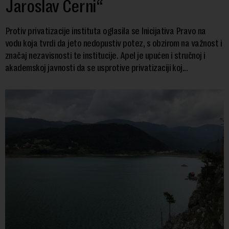
Jaroslav Černi“
Protiv privatizacije instituta oglasila se Inicijativa Pravo na
vodu koja tvrdi da jeto nedopustiv potez, s obzirom na važnost i
značaj nezavisnosti te institucije. Apel je upućen i stručnoj i
akademskoj javnosti da se usprotive privatizaciji koj...