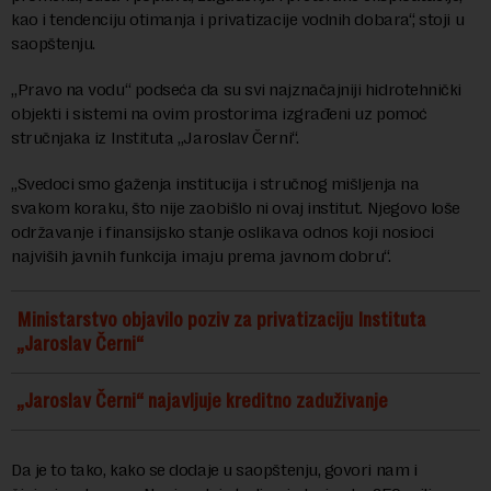
kao i tendenciju otimanja i privatizacije vodnih dobara“, stoji u
saopštenju.
„Pravo na vodu“ podseća da su svi najznačajniji hidrotehnički
objekti i sistemi na ovim prostorima izgrađeni uz pomoć
stručnjaka iz Instituta „Jaroslav Černi“.
„Svedoci smo gaženja institucija i stručnog mišljenja na
svakom koraku, što nije zaobišlo ni ovaj institut. Njegovo loše
održavanje i finansijsko stanje oslikava odnos koji nosioci
najviših javnih funkcija imaju prema javnom dobru“.
Ministarstvo objavilo poziv za privatizaciju Instituta
„Jaroslav Černi“
„Jaroslav Černi“ najavljuje kreditno zaduživanje
Da je to tako, kako se dodaje u saopštenju, govori nam i