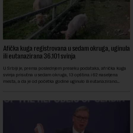
Afička kuga registrovana u sedam okruga, uginula
ili eutanazirana 36.101 svinja
U Srbiji je, prema poslednjem preseku podataka, afrička kuga
svinja prisutna u sedam okruga, 13 opština i 62 naseljena
mesta, a da je od početka godine uginulo ili eutanazirano
ukupno 36.101 grlo, izjavio je...