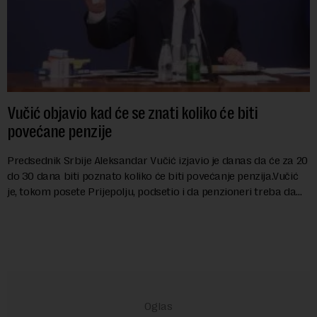
Vučić objavio kad će se znati koliko će biti
povećane penzije
Predsednik Srbije Aleksandar Vučić izjavio je danas da će za 20
do 30 dana biti poznato koliko će biti povećanje penzija.Vučić
je, tokom posete Prijepolju, podsetio i da penzioneri treba da
dobiju jednok...