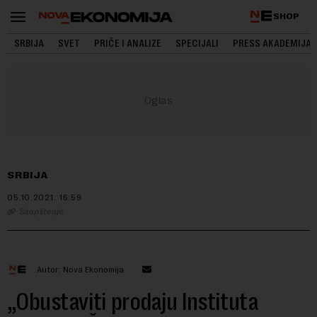
SHOP
SRBIJA
SVET
PRIČE I ANALIZE
SPECIJALI
PRESS AKADEMIJA
SRBIJA
05.10.2021.
16:59
Saopštenje
Autor: Nova Ekonomija
„Obustaviti prodaju Instituta