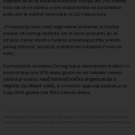
činjenica da se za Nacionalni stadion izdvaja oko 250 miliona
evra i da se on planira u zoni vodoizvorišta na Surčinskom
polju, dok se institut rasprodaje za 2,5 miliona evra.
„Privatizacija neće rešiti nagomilane probleme, ni životne
sredine niti samog instituta, već ih samo produbiti, jer će
stručno znanje staviti u funkciju privatnog profita umesto
javnog interesa“, poručuju predstavnici Inicijative Pravo na
vodu.
O privatizaciji Jaroslava Černog koji je akcionarsko društvo i u
kome država ima 92% udela, govori se već nekoliko meseci.
Institut je vodeća
naučnoistraživačka organizacija u
regionu za oblast voda, a v
rednost njegovog kapitala je na
kraju 2019. godine bila 189,3 miliona dinara.
Preuzimanje delova teksta je dozvoljeno, ali uz obavezno navođenje
izvora i uz postavljanje linka ka izvornom tekstu na novaekonomija.rs