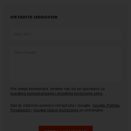
OSTAVITE ODGOVOR
Pre slanja komentara, molimo vas da se upoznate sa
pravilima komentarisanja i pravilima korišćenja sajta.
Sajt je zaštićen pomocu reCaptcha i Google.
Google Politika
Privatnosti
i
Google Uslovi Korišćenja
su primenjeni.