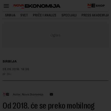
SHOP
SRBIJA
SVET
PRIČE I ANALIZE
SPECIJALI
PRESS AKADEMIJA
SRBIJA
28.09.2016.
16:36
Blic
Autor: Nova Ekonomija
Od 2018. će se preko mobilnog