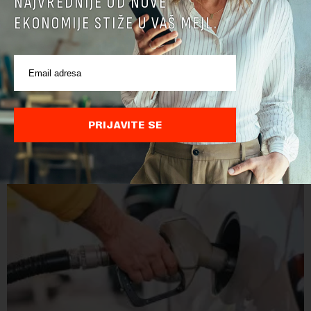
NAJVREDNIJE OD NOVE
EKONOMIJE STIŽE U VAŠ MEJL.
Doneta odluka o visini akciza na gorivo
Vlada Srbije produžila je smanjenje akciza na naftne derivate
za još sedam dana, do 16. avgusta, objavio je danas RTS, a
prenosi Beta.Postojeće smanjenje akciza važi do 9. avgusta
PRIJAVITE SE
kao mera ublažavanja po...