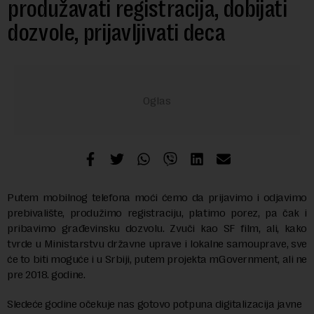
produžavati registracija, dobijati
dozvole, prijavljivati deca
Putem mobilnog telefona moći ćemo da prijavimo i odjavimo
prebivalište, produžimo registraciju, platimo porez, pa čak i
pribavimo građevinsku dozvolu. Zvuči kao SF film, ali, kako
tvrde u Ministarstvu državne uprave i lokalne samouprave, sve
će to biti moguće i u Srbiji, putem projekta mGovernment, ali ne
pre 2018. godine.
Sledeće godine očekuje nas gotovo potpuna digitalizacija javne