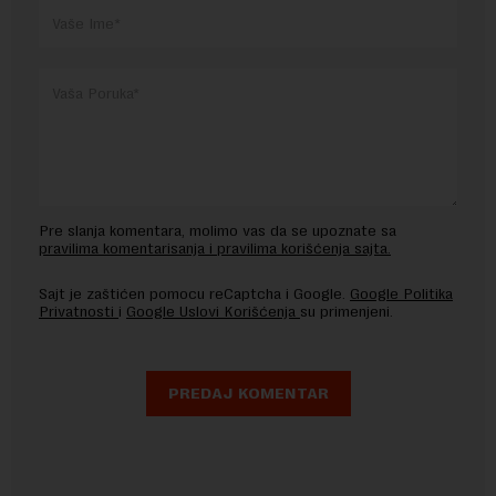
Pre slanja komentara, molimo vas da se upoznate sa
pravilima komentarisanja i pravilima korišćenja sajta.
Sajt je zaštićen pomocu reCaptcha i Google.
Google Politika
Privatnosti
i
Google Uslovi Korišćenja
su primenjeni.