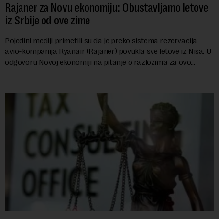
Rajaner za Novu ekonomiju: Obustavljamo letove
iz Srbije od ove zime
Pojedini mediji primetili su da je preko sistema rezervacija
avio-kompanija Ryanair (Rajaner) povukla sve letove iz Niša. U
odgovoru Novoj ekonomiji na pitanje o razlozima za ovo
povlačenje, ovaj avio-gigant...