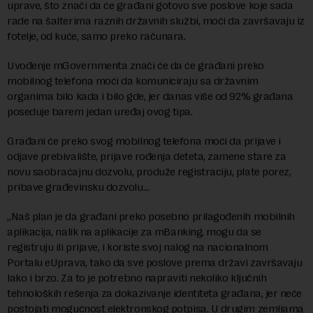
uprave, što znači da će građani gotovo sve poslove koje sada
rade na šalterima raznih državnih službi, moći da završavaju iz
fotelje, od kuće, samo preko računara.
Uvođenje mGovernmenta znači će da će građani preko
mobilnog telefona moći da komuniciraju sa državnim
organima bilo kada i bilo gde, jer danas više od 92% građana
poseduje barem jedan uređaj ovog tipa.
Građani će preko svog mobilnog telefona moći da prijave i
odjave prebivalište, prijave rođenja deteta, zamene stare za
novu saobraćajnu dozvolu, produže registraciju, plate porez,
pribave građevinsku dozvolu…
„Naš plan je da građani preko posebno prilagođenih mobilnih
aplikacija, nalik na aplikacije za mBanking, mogu da se
registruju ili prijave, i koriste svoj nalog na nacionalnom
Portalu eUprava, tako da sve poslove prema državi završavaju
lako i brzo. Za to je potrebno napraviti nekoliko ključnih
tehnoloških rešenja za dokazivanje identiteta građana, jer neće
postojati mogućnost elektronskog potpisa. U drugim zemljama