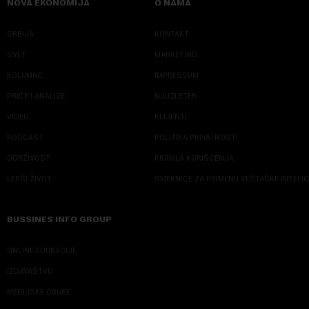
NOVA EKONOMIJA
O NAMA
SRBIJA
KONTAKT
SVET
MARKETING
KOLUMNE
IMPRESSUM
PRIČE I ANALIZE
NJUZLETER
VIDEO
KLIJENTI
PODCAST
POLITIKA PRIVATNOSTI
ODRŽIVOST
PRAVILA KORIŠĆENJA
LEPŠI ŽIVOT
SMERNICE ZA PRIMENU VEŠTAČKE INTELI
BUSSINES INFO GROUP
ONLINE EDUKACIJE
IZDAVAŠTVO
MEDIJSKE OBUKE