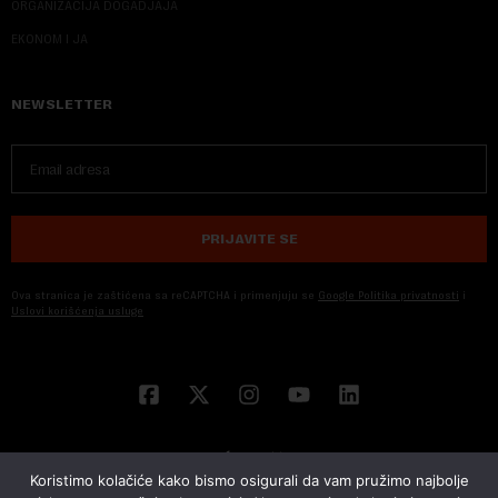
ORGANIZACIJA DOGADJAJA
EKONOM I JA
NEWSLETTER
PRIJAVITE SE
Ova stranica je zaštićena sa reCAPTCHA i primenjuju se
Google Politika privatnosti
i
Uslovi korišćenja usluge
Koristimo kolačiće kako bismo osigurali da vam pružimo najbolje