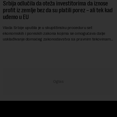
Srbija odlučila da oteža investitorima da iznose
profit iz zemlje bez da su platili porez – ali tek kad
uđemo u EU
Vlada Srbije uputila je u skupštinsku proceduru set
ekonomskih i poreskih zakona kojima se omogućava dalje
usklađivanje domaćeg zakonodavstva sa pravnim tekovinama
Evropske unije i ispunjavaju obaveze predvi...