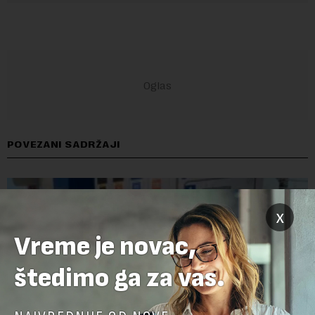
POVEZANI SADRŽAJI
x
Vreme je novac,
štedimo ga za vas.