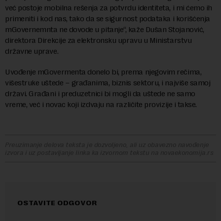
već postoje mobilna rešenja za potvrdu identiteta, i mi ćemo ih
primeniti i kod nas, tako da se sigurnost podataka i korišćenja
mGovernemnta ne dovode u pitanje“, kaže Dušan Stojanović,
direktora Direkcije za elektronsku upravu u Ministarstvu
državne uprave.
Uvođenje mGovermenta donelo bi, prema njegovim rečima,
višestruke uštede – građanima, biznis sektoru, i najviše samoj
državi. Građani i preduzetnici bi mogli da uštede ne samo
vreme, već i novac koji izdvaju na različite provizije i takse.
Preuzimanje delova teksta je dozvoljeno, ali uz obavezno navođenje
izvora i uz postavljanje linka ka izvornom tekstu na novaekonomija.rs
OSTAVITE ODGOVOR