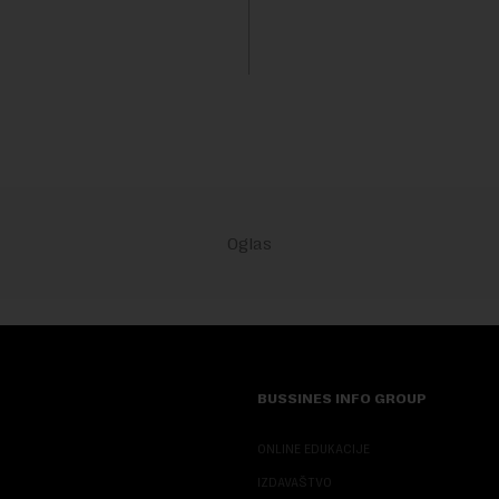
kanalizacionog sistema u Beog
BUSSINES INFO GROUP
ONLINE EDUKACIJE
IZDAVAŠTVO