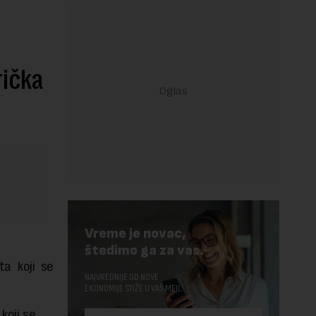
rička
Vreme je novac,
štedimo ga za vas.
a koji se
NAJVREDNIJE OD NOVE
EKONOMIJE STIŽE U VAŠ MEJL.
koji se