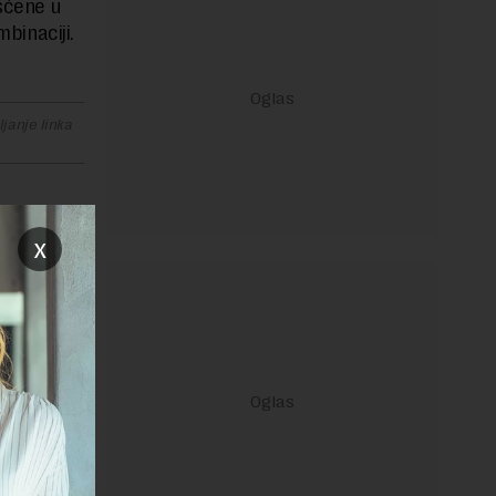
išćene u
mbinaciji.
janje linka
x