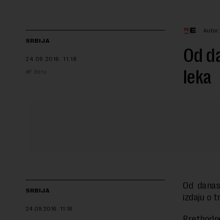
Autor
SRBIJA
Od da
24.09.2016.
11:18
leka
Beta
Od danas
SRBIJA
izdaju o t
24.09.2016.
11:18
Prethodno 