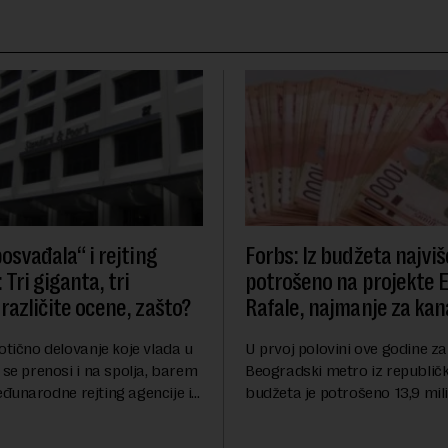
osvađala“ i rejting
Forbs: Iz budžeta najviš
 Tri giganta, tri
potrošeno na projekte 
različite ocene, zašto?
Rafale, najmanje za kana
otično delovanje koje vlada u
U prvoj polovini ove godine za
 se prenosi i na spolja, barem
Beogradski metro iz republič
đunarodne rejting agencije i
budžeta je potrošeno 13,9 mili
nstitucije u pitanju. Mi od
dinara, za novi most preko Sa
mo inflaciju, robu lošijeg
milijardi dinara, a za projeka