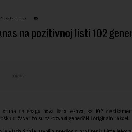
: Nova Ekonomija
nas na pozitivnoj listi 102 gene
 stupa na snagu nova lista lekova, sa 102 medikament
rošku države i to su takozvani generički i originalni lekovi.
je Vlada Srbije usvojila predlog o proširenju Liste lekova 