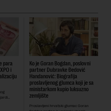
e para
Ko je Goran Bogdan, poslovni
EXPO i
partner Dubravke Đedović
lizaciju
Handanović: Biografija
proslavljenog glumca koji je sa
ministarkom kupio luksuzno
kog
zemljište
jardi
ve 1,5
Proslavljeni hrvatski glumac Goran
t centralnog