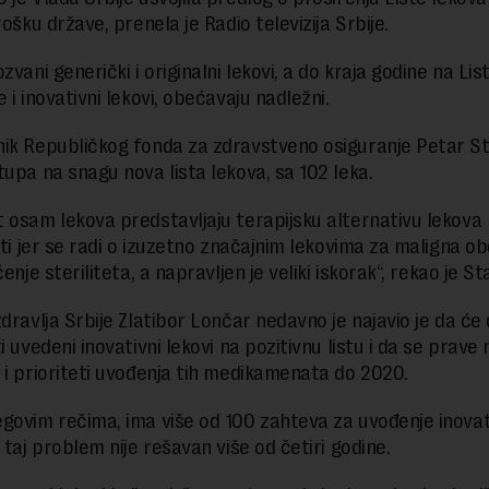
rošku države, prenela je Radio televizija Srbije.
zvani generički i originalni lekovi, a do kraja godine na Lis
 i inovativni lekovi, obećavaju nadležni.
ik Republičkog fonda za zdravstveno osiguranje Petar St
tupa na snagu nova lista lekova, sa 102 leka.
 osam lekova predstavljaju terapijsku alternativu lekova 
sti jer se radi o izuzetno značajnim lekovima za maligna obe
čenje steriliteta, a napravljen je veliki iskorak“, rekao je St
dravlja Srbije Zlatibor Lončar nedavno je najavio je da će 
i uvedeni inovativni lekovi na pozitivnu listu i da se prave 
 i prioriteti uvođenja tih medikamenata do 2020.
govim rečima, ima više od 100 zahteva za uvođenje inovat
 taj problem nije rešavan više od četiri godine.