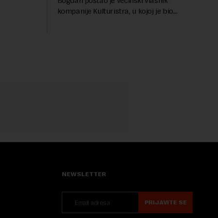
Bogdan postao je većinski vlasnik
...
kompanije Kulturistra, u kojoj je bio
suvlasnik sa, između ostalog, aktuelnom
ministarkom rudarstva i energetike u
Vladi Srbije, Dubravkom...
NEWSLETTER
PRIJAVITE SE