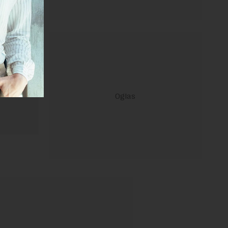
ravilima
 Uslovi