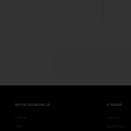
GSP i Centr...
kvalitet...
NOVA EKONOMIJA
O NAMA
SRBIJA
KONTAKT
SVET
MARKETING