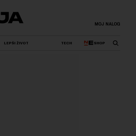
MOJ NALOG
SHOP
LEPŠI ŽIVOT
TECH