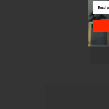
Pre sla
korišćen
Sajt je
Korišće