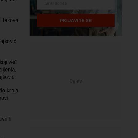
ti lekova
PRIJAVITE SE
ajković
koji već
ljenja,
ajković.
do kraja
novi
ivnih