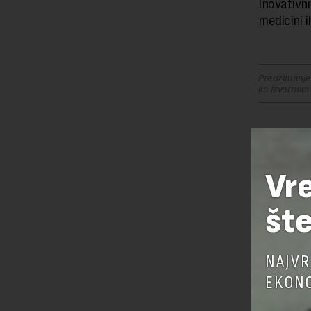
Inovativn
medicini i
Preuzimanje 
ka izvornom
OSTAVI
Vr
šte
NAJVR
EKONO