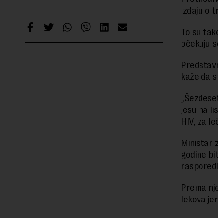
izdaju o t
To su tako
očekuju se
Predstavn
kaže da s
„Šezdeset
jesu na li
HIV, za le
Ministar z
godine bit
rasporedi
Prema nje
lekova jer