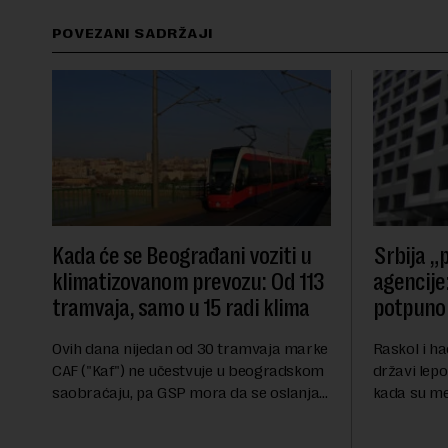
POVEZANI SADRŽAJI
Kada će se Beograđani voziti u
Srbija „p
klimatizovanom prevozu: Od 113
agencije:
tramvaja, samo u 15 radi klima
potpuno 
Ovih dana nijedan od 30 tramvaja marke
Raskol i ha
CAF ("Kaf") ne učestvuje u beogradskom
državi lepo
saobraćaju, pa GSP mora da se oslanja
kada su me
na stara vozila bez klima uređaja, kažu
ekonomske i
za Novu ekonomiju iz Sindikata Centar –
sveta uvozi