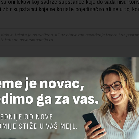
i su oni lekovi koji sadrže supstance koje do sada nisu kor
li zbir supstanci koje se koriste pojedinačno ali ne u toj ko
delova teksta je dozvoljeno, ali uz obavezno navođenje izvora i uz postavl
 tekstu na novaekonomija.rs
TE ODGOVOR
eme je novac,
dimo ga za vas.
EDNIJE OD NOVE
MIJE STIŽE U VAŠ MEJL.