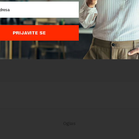
nja komentara, molimo vas da se upoznate sa
pravilima komentarisanja i p
ja sajta.
 zaštićen pomocu reCaptcha i Google.
Google Politika Privatnosti
i
Google
nja
su primenjeni.
PRIJAVITE SE