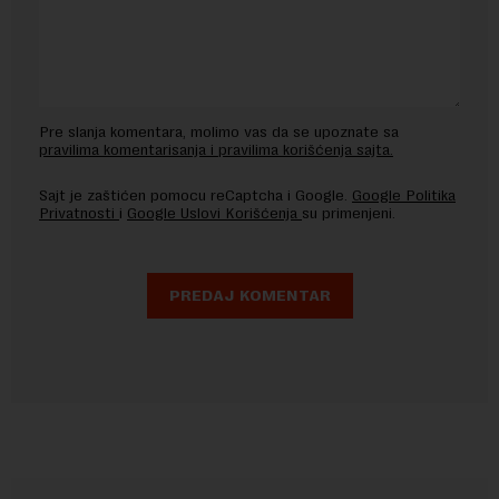
Pre slanja komentara, molimo vas da se upoznate sa
pravilima komentarisanja i pravilima korišćenja sajta.
Sajt je zaštićen pomocu reCaptcha i Google.
Google Politika
Privatnosti
i
Google Uslovi Korišćenja
su primenjeni.