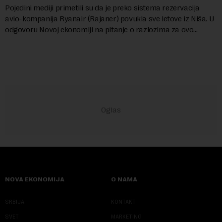
Pojedini mediji primetili su da je preko sistema rezervacija
avio-kompanija Ryanair (Rajaner) povukla sve letove iz Niša. U
odgovoru Novoj ekonomiji na pitanje o razlozima za ovo
povlačenje, ovaj avio-gigant...
NOVA EKONOMIJA
O NAMA
SRBIJA
KONTAKT
SVET
MARKETING