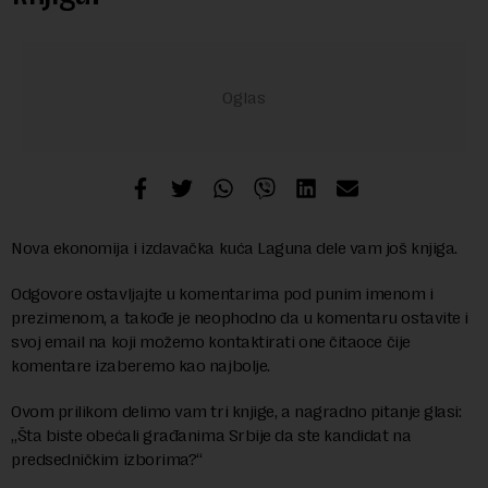
Nova ekonomija i izdavačka kuća Laguna dele vam još knjiga.
Odgovore ostavljajte u komentarima pod punim imenom i
prezimenom, a takođe je neophodno da u komentaru ostavite i
svoj email na koji možemo kontaktirati one čitaoce čije
komentare izaberemo kao najbolje.
Ovom prilikom delimo vam tri knjige, a nagradno pitanje glasi:
„Šta biste obećali građanima Srbije da ste kandidat na
predsedničkim izborima?“