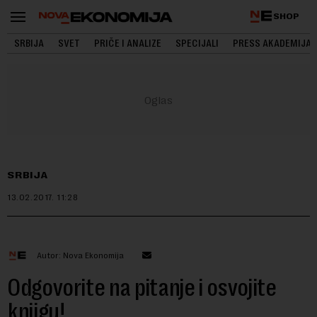
SHOP
SRBIJA
SVET
PRIČE I ANALIZE
SPECIJALI
PRESS AKADEMIJA
SRBIJA
13.02.2017.
11:28
Autor: Nova Ekonomija
Odgovorite na pitanje i osvojite
knjigu!