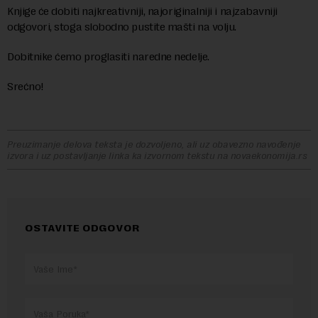
Knjige će dobiti najkreativniji, najoriginalniji i najzabavniji
odgovori, stoga slobodno pustite mašti na volju.
Dobitnike ćemo proglasiti naredne nedelje.
Srećno!
Preuzimanje delova teksta je dozvoljeno, ali uz obavezno navođenje
izvora i uz postavljanje linka ka izvornom tekstu na novaekonomija.rs
OSTAVITE ODGOVOR