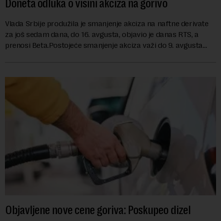
Doneta odluka o visini akciza na gorivo
Vlada Srbije produžila je smanjenje akciza na naftne derivate
za još sedam dana, do 16. avgusta, objavio je danas RTS, a
prenosi Beta.Postojeće smanjenje akciza važi do 9. avgusta
kao mera ublažavanja po...
Objavljene nove cene goriva: Poskupeo dizel