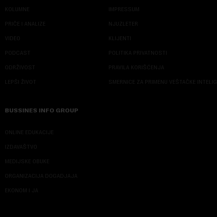
KOLUMNE
IMPRESSUM
PRIČE I ANALIZE
NJUZLETER
VIDEO
KLIJENTI
PODCAST
POLITIKA PRIVATNOSTI
ODRŽIVOST
PRAVILA KORIŠĆENJA
LEPŠI ŽIVOT
SMERNICE ZA PRIMENU VEŠTAČKE INTELI
BUSSINES INFO GROUP
ONLINE EDUKACIJE
IZDAVAŠTVO
MEDIJSKE OBUKE
ORGANIZACIJA DOGADJAJA
EKONOM I JA