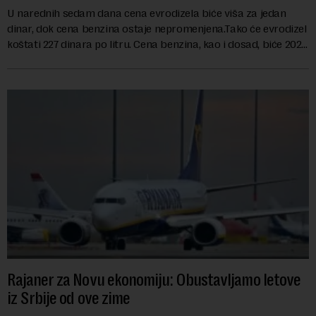
U narednih sedam dana cena evrodizela biće viša za jedan
dinar, dok cena benzina ostaje nepromenjena.Tako će evrodizel
koštati 227 dinara po litru. Cena benzina, kao i dosad, biće 202
dinara po litru. ...
Rajaner za Novu ekonomiju: Obustavljamo letove
iz Srbije od ove zime