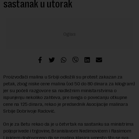
sastanak u utorak
Proizvođači malina u Srbiji odložili su protest zakazan za
petak, zbog niske cene malina (od 50 do 80 dinara za kilogram)
jer su počeli razgovore sa nadležnim ministarstvima o
ispunjenju nekoliko zahteva, pre svega o povećanju otkupne
cene na 125 dinara, rekao je predsednik Asocijacije malinara
Srbije Dobrivoje Radović.
On je za Betu rekao da je u četvrtak na sastanku sa ministrima
poljoprivede i trgovine, Branislavom Nedimovićem i Rasimom
Ljajićem dogovoreno da se malina klasira umesto što se sva