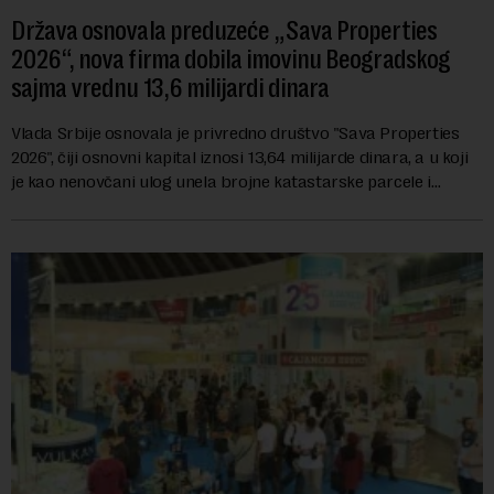
Država osnovala preduzeće „Sava Properties
2026“, nova firma dobila imovinu Beogradskog
sajma vrednu 13,6 milijardi dinara
Vlada Srbije osnovala je privredno društvo "Sava Properties
2026", čiji osnovni kapital iznosi 13,64 milijarde dinara, a u koji
je kao nenovčani ulog unela brojne katastarske parcele i
objekte u okviru kompl...