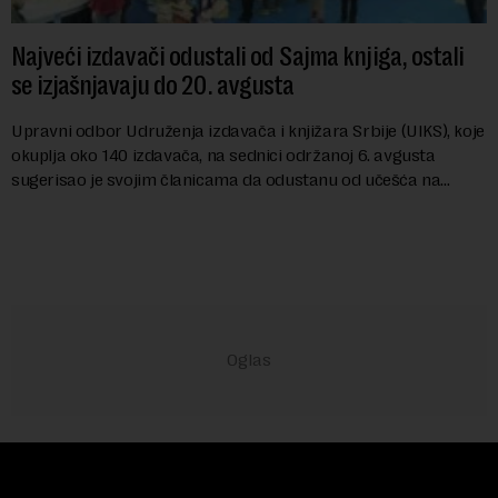
Najveći izdavači odustali od Sajma knjiga, ostali
se izjašnjavaju do 20. avgusta
Upravni odbor Udruženja izdavača i knjižara Srbije (UIKS), koje
okuplja oko 140 izdavača, na sednici održanoj 6. avgusta
sugerisao je svojim članicama da odustanu od učešća na
predstojećem Sajmu knjiga. Vrem...