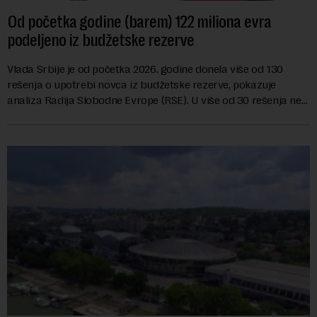
Od početka godine (barem) 122 miliona evra
podeljeno iz budžetske rezerve
Vlada Srbije je od početka 2026. godine donela više od 130
rešenja o upotrebi novca iz budžetske rezerve, pokazuje
analiza Radija Slobodne Evrope (RSE). U više od 30 rešenja ne
navodi se tačan iznos koji će ...