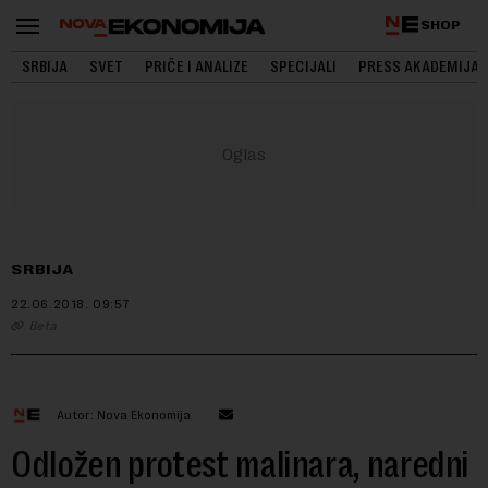
SHOP
SRBIJA
SVET
PRIČE I ANALIZE
SPECIJALI
PRESS AKADEMIJA
SRBIJA
22.06.2018.
09:57
Beta
Autor: Nova Ekonomija
Odložen protest malinara, naredni