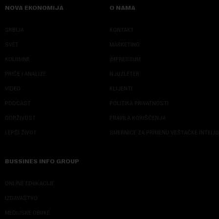
NOVA EKONOMIJA
O NAMA
SRBIJA
KONTAKT
SVET
MARKETING
KOLUMNE
IMPRESSUM
PRIČE I ANALIZE
NJUZLETER
VIDEO
KLIJENTI
PODCAST
POLITIKA PRIVATNOSTI
ODRŽIVOST
PRAVILA KORIŠĆENJA
LEPŠI ŽIVOT
SMERNICE ZA PRIMENU VEŠTAČKE INTELI
BUSSINES INFO GROUP
ONLINE EDUKACIJE
IZDAVAŠTVO
MEDIJSKE OBUKE