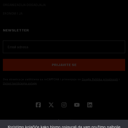
ORGANIZACIJA DOGADJAJA
EKONOM I JA
NEWSLETTER
PRIJAVITE SE
Ova stranica je zaštićena sa reCAPTCHA i primenjuju se
Google Politika privatnosti
i
Uslovi korišćenja usluge
Koristimo kolačiće kako bismo osigurali da vam pružimo najbolje