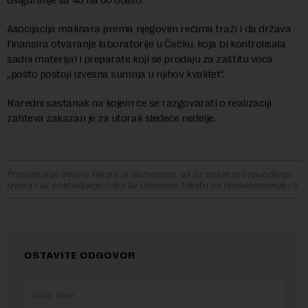
Asocijacija malinara prema njegovim rečima traži i da država
finansira otvaranje laboratorije u Čačku, koja bi kontrolisala
sadni materijal i preparate koji se prodaju za zaštitu voća
„pošto postoji izvesna sumnja u njihov kvalitet“.
Naredni sastanak na kojem će se razgovarati o realizaciji
zahteva zakazan je za utorak sledeće nedelje.
Preuzimanje delova teksta je dozvoljeno, ali uz obavezno navođenje
izvora i uz postavljanje linka ka izvornom tekstu na novaekonomija.rs
OSTAVITE ODGOVOR