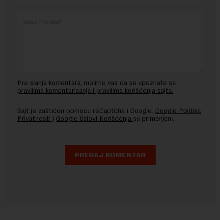
Pre slanja komentara, molimo vas da se upoznate sa
pravilima komentarisanja i pravilima korišćenja sajta.
Sajt je zaštićen pomocu reCaptcha i Google.
Google Politika
Privatnosti
i
Google Uslovi Korišćenja
su primenjeni.