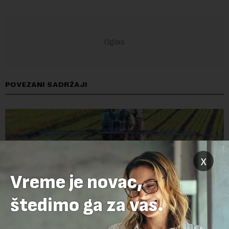
POVEZANI SADRŽAJI
x
Vreme je novac,
štedimo ga za vas.