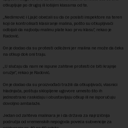
otkupljuje po drugoj ili lošijim klasama od te.
„Nedimović i Ljajić obećali su da će poslati inspektore na teren
koji će kontrolisati klasiranje malina, pošto su otkupljivači
odbijali da najbolju malinu plate kao prvu klasu“, rekao je
Radović.
On je dodao da su protesti odloženi jer malina ne može da čeka
na otkup dok oni traju.
„U slučaju da nam ne ispune zahteve protesti će biti krajnje
oružje“, rekao je Radović.
On je dodao da su proizvođači tražili da otkupljivači, vlasnici
hladnjača, poštuju sklopljene ugovore umesto što ih
jednostrano raskidaju i obustavljaju otkup ili ne isporučuju
dovoljno ambalaže.
Jedan od zahteva malinara je i da država za najrizičnija
područja od vremenskih nepogoda poveća subvencije za
osiguranje sa 40 na 60 odsto.