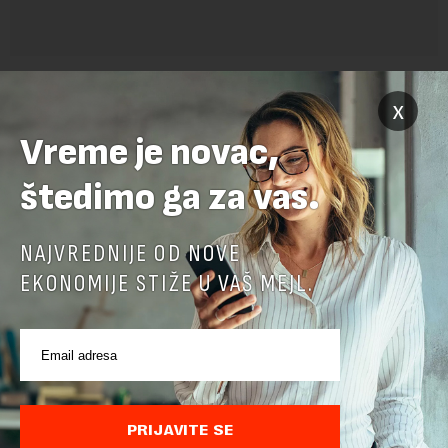
x
Vreme je novac,
štedimo ga za vas.
NAJVREDNIJE OD NOVE
POVEZANI SADRŽAJI
EKONOMIJE STIŽE U VAŠ MEJL.
PRIJAVITE SE