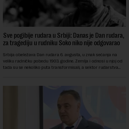
Sve pogibije rudara u Srbiji: Danas je Dan rudara,
za tragediju u rudniku Soko niko nije odgovarao
Srbija obeležava Dan rudara 6. avgusta, u znak sećanja na
veliku radničku pobedu 1903. godine. Zemlja i odnosi u njoj od
tada su se nekoliko puta transformisali, a sektor rudarstva
danas karakterišu velike r...