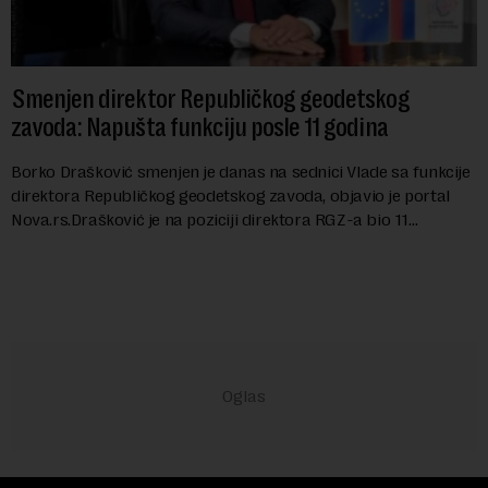
Smenjen direktor Republičkog geodetskog
zavoda: Napušta funkciju posle 11 godina
Borko Drašković smenjen je danas na sednici Vlade sa funkcije
direktora Republičkog geodetskog zavoda, objavio je portal
Nova.rs.Drašković je na poziciji direktora RGZ-a bio 11
godina.Kako piše Nova....