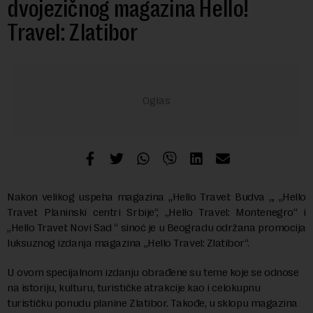
dvojezičnog magazina Hello!
Travel: Zlatibor
Nakon velikog uspeha magazina „Hello Travel: Budva „, „Hello
Travel: Planinski centri Srbije“, „Hello Travel: Montenegro“ i
„Hello Travel: Novi Sad “ sinoć je u Beogradu održana promocija
luksuznog izdanja magazina „Hello Travel: Zlatibor“.
U ovom specijalnom izdanju obrađene su teme koje se odnose
na istoriju, kulturu, turističke atrakcije kao i celokupnu
turističku ponudu planine Zlatibor. Takođe, u sklopu magazina