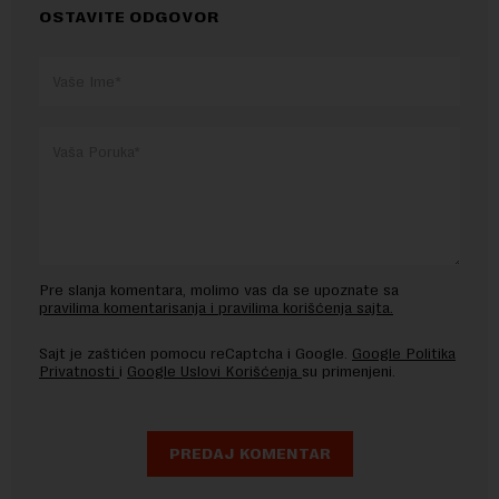
OSTAVITE ODGOVOR
Pre slanja komentara, molimo vas da se upoznate sa
pravilima komentarisanja i pravilima korišćenja sajta.
Sajt je zaštićen pomocu reCaptcha i Google.
Google Politika
Privatnosti
i
Google Uslovi Korišćenja
su primenjeni.