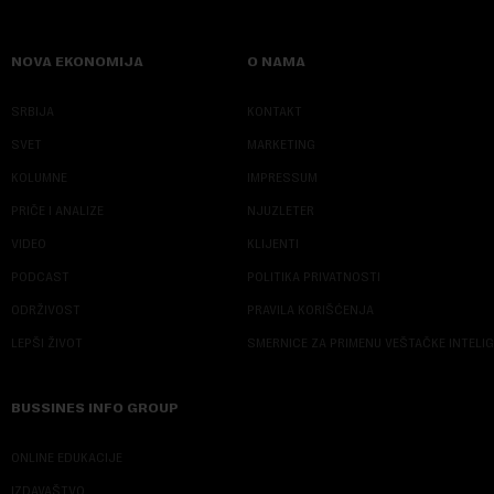
NOVA EKONOMIJA
O NAMA
SRBIJA
KONTAKT
SVET
MARKETING
KOLUMNE
IMPRESSUM
PRIČE I ANALIZE
NJUZLETER
VIDEO
KLIJENTI
PODCAST
POLITIKA PRIVATNOSTI
ODRŽIVOST
PRAVILA KORIŠĆENJA
LEPŠI ŽIVOT
SMERNICE ZA PRIMENU VEŠTAČKE INTELI
BUSSINES INFO GROUP
ONLINE EDUKACIJE
IZDAVAŠTVO