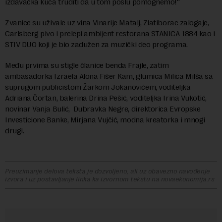
izdavačka kuća truditi da u tom poslu pomognemo!“
Zvanice su uživale uz vina Vinarije Matalj, Zlatiborac zalogaje,
Carlsberg pivo i prelepi ambijent restorana STANICA 1884 kao i
STIV DUO koji je bio zadužen za muzički deo programa.
Među prvima su stigle članice benda Frajle, zatim
ambasadorka Izraela Alona Fišer Kam, glumica Milica Milša sa
suprugom publicistom Žarkom Jokanovićem, voditeljka
Adriana Čortan, balerina Drina Pešić, voditeljka Irina Vukotić,
novinar Vanja Bulić, Dubravka Negre, direktorica Evropske
Investicione Banke, Mirjana Vujčić, modna kreatorka i mnogi
drugi.
Preuzimanje delova teksta je dozvoljeno, ali uz obavezno navođenje
izvora i uz postavljanje linka ka izvornom tekstu na novaekonomija.rs