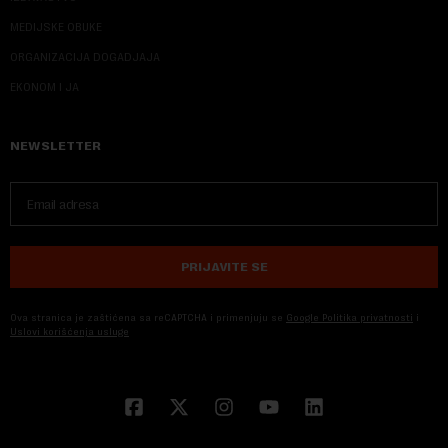
MEDIJSKE OBUKE
ORGANIZACIJA DOGADJAJA
EKONOM I JA
NEWSLETTER
PRIJAVITE SE
Ova stranica je zaštićena sa reCAPTCHA i primenjuju se
Google Politika privatnosti
i
Uslovi korišćenja usluge