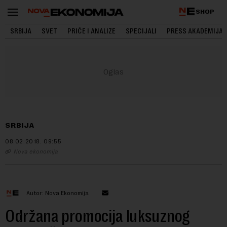
SHOP
SRBIJA
SVET
PRIČE I ANALIZE
SPECIJALI
PRESS AKADEMIJA
SRBIJA
08.02.2018.
09:55
Nova ekonomija
Autor: Nova Ekonomija
Održana promocija luksuznog