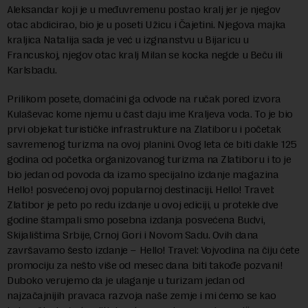
Aleksandar koji je u međuvremenu postao kralj jer je njegov
otac abdicirao, bio je u poseti Užicu i Čajetini. Njegova majka
kraljica Natalija sada je već u izgnanstvu u Bijaricu u
Francuskoj, njegov otac kralj Milan se kocka negde u Beču ili
Karlsbadu.
Prilikom posete, domaćini ga odvode na ručak pored izvora
Kulaševac kome njemu u čast daju ime Kraljeva voda. To je bio
prvi objekat turističke infrastrukture na Zlatiboru i početak
savremenog turizma na ovoj planini. Ovog leta će biti dakle 125
godina od početka organizovanog turizma na Zlatiboru i to je
bio jedan od povoda da izamo specijalno izdanje magazina
Hello! posvećenoj ovoj popularnoj destinaciji. Hello! Travel:
Zlatibor je peto po redu izdanje u ovoj ediciji, u protekle dve
godine štampali smo posebna izdanja posvećena Budvi,
Skijalištima Srbije, Crnoj Gori i Novom Sadu. Ovih dana
završavamo šesto izdanje – Hello! Travel: Vojvodina na čiju ćete
promociju za nešto više od mesec dana biti takođe pozvani!
Duboko verujemo da je ulaganje u turizam jedan od
najzačajnijih pravaca razvoja naše zemje i mi ćemo se kao