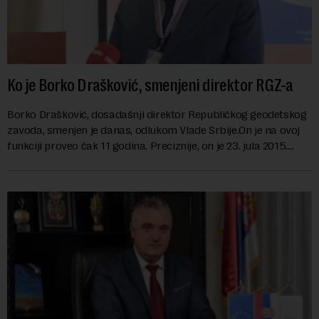
Ko je Borko Drašković, smenjeni direktor RGZ-a
Borko Drašković, dosadašnji direktor Republičkog geodetskog
zavoda, smenjen je danas, odlukom Vlade Srbije.On je na ovoj
funkciji proveo čak 11 godina. Preciznije, on je 23. jula 2015.
izabran za v.d. di...