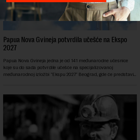
Papua Nova Gvineja potvrdila učešće na Ekspo
2027
Papua Nova Gvineja jedna je od 141 međunarodne učesnice
koje su do sada potvrdile učešće na specijalizovanoj
međunarodnoj izložbi "Ekspu 2027" Beograd, gde će predstaviti
i kao državu sa najvećom jezičkom ra...