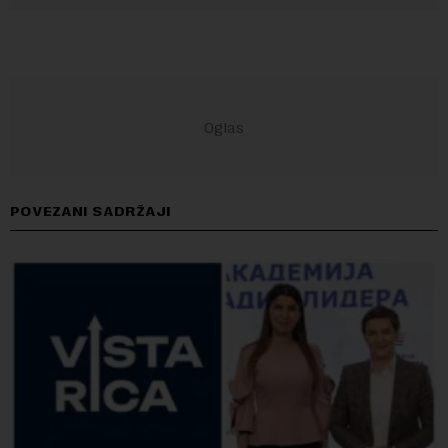
POVEZANI SADRŽAJI