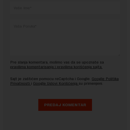
Pre slanja komentara, molimo vas da se upoznate sa
pravilima komentarisanja i pravilima korišćenja sajta.
Sajt je zaštićen pomocu reCaptcha i Google.
Google Politika
Privatnosti
i
Google Uslovi Korišćenja
su primenjeni.