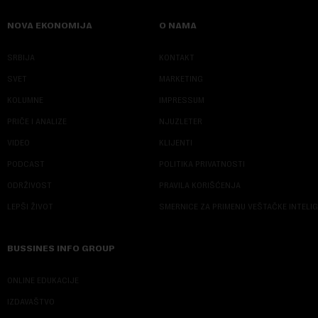
NOVA EKONOMIJA
O NAMA
SRBIJA
KONTAKT
SVET
MARKETING
KOLUMNE
IMPRESSUM
PRIČE I ANALIZE
NJUZLETER
VIDEO
KLIJENTI
PODCAST
POLITIKA PRIVATNOSTI
ODRŽIVOST
PRAVILA KORIŠĆENJA
LEPŠI ŽIVOT
SMERNICE ZA PRIMENU VEŠTAČKE INTELI
BUSSINES INFO GROUP
ONLINE EDUKACIJE
IZDAVAŠTVO