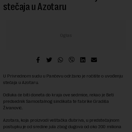
stečaja u Azotaru
U Privrednom sudu u Pančevu održano je ročište o uvođenju
stečaja u Azotaru.
Odluka će biti doneta do kraja ove sedmice, rekao je Beti
predsednik Samostalnog sindikata te fabrike Gradiša
Živanović.
Azotara, koja proizvodi veštačka đubriva, u predstečajnom
postupku je od sredine jula zbog dugova od oko 200 miliona