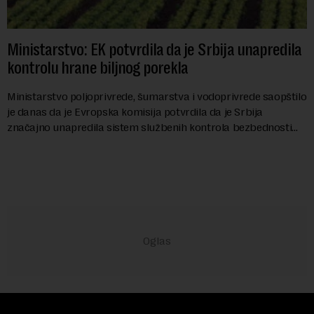
Ministarstvo: EK potvrdila da je Srbija unapredila
kontrolu hrane biljnog porekla
Ministarstvo poljoprivrede, šumarstva i vodoprivrede saopštilo
je danas da je Evropska komisija potvrdila da je Srbija
značajno unapredila sistem službenih kontrola bezbednosti
hrane biljnog porekla, te da k...