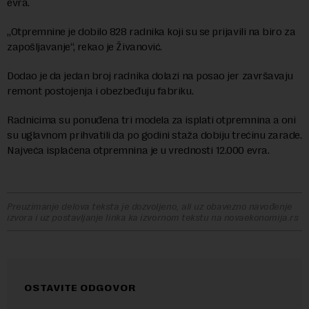
evra.
„Otpremnine je dobilo 828 radnika koji su se prijavili na biro za
zapošljavanje“, rekao je Živanović.
Dodao je da jedan broj radnika dolazi na posao jer završavaju
remont postojenja i obezbeđuju fabriku.
Radnicima su ponuđena tri modela za isplati otpremnina a oni
su uglavnom prihvatili da po godini staža dobiju trećinu zarade.
Najveća isplaćena otpremnina je u vrednosti 12.000 evra.
Preuzimanje delova teksta je dozvoljeno, ali uz obavezno navođenje
izvora i uz postavljanje linka ka izvornom tekstu na novaekonomija.rs
OSTAVITE ODGOVOR