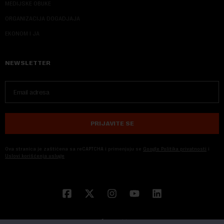
MEDIJSKE OBUKE
ORGANIZACIJA DOGADJAJA
EKONOM I JA
NEWSLETTER
PRIJAVITE SE
Ova stranica je zaštićena sa reCAPTCHA i primenjuju se
Google Politika privatnosti
i
Uslovi korišćenja usluge