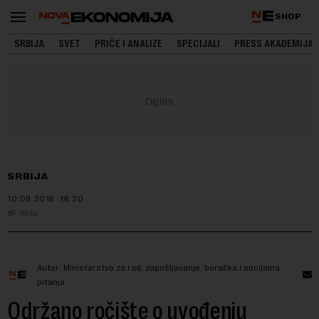
SHOP
SRBIJA
SVET
PRIČE I ANALIZE
SPECIJALI
PRESS AKADEMIJA
SRBIJA
10.09.2018.
16:20
Beta
Autor: Ministarstvo za rad, zapošljavanje, boračka i socijalna
pitanja
Održano ročište o uvođenju