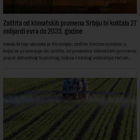
Zaštita od klimatskih promena Srbiju bi koštala 27
milijardi evra do 2033. godine
Vlada Srbije usvojila je Strategiju zaštite životne sredine, u
kojoj se procenjuje da zaštita od posledica klimatskih promena,
poput aktuelnog toplotnog talasa i niskog vodostaja rečnih
slivova, zahteva inve...