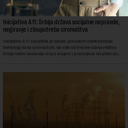
Inicijativa A11: Srbija država socijalne nepravde,
negiranje i zloupotreba siromaštva
Inicijative A 11 saopštila je danas, povodom obeležavanja
Svetskog dana siromašnih, da više od trećine stanovništva
Srbije teško sastavlja kraj s krajem i preživljava od plate do
plate.U saopštenju piše ...