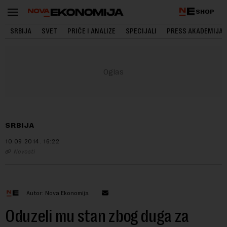
SHOP
SRBIJA
SVET
PRIČE I ANALIZE
SPECIJALI
PRESS AKADEMIJA
SRBIJA
10.09.2014.
16:22
Novosti
Autor: Nova Ekonomija
Oduzeli mu stan zbog duga za