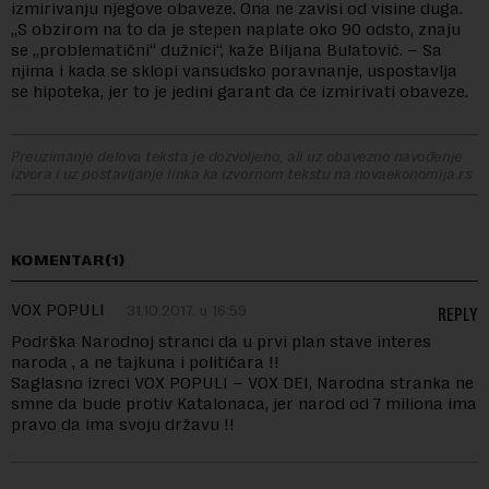
izmirivanju njegove obaveze. Ona ne zavisi od visine duga.
„S obzirom na to da je stepen naplate oko 90 odsto, znaju
se „problematični“ dužnici“, kaže Biljana Bulatović. – Sa
njima i kada se sklopi vansudsko poravnanje, uspostavlja
se hipoteka, jer to je jedini garant da će izmirivati obaveze.
Preuzimanje delova teksta je dozvoljeno, ali uz obavezno navođenje
izvora i uz postavljanje linka ka izvornom tekstu na novaekonomija.rs
KOMENTAR(1)
VOX POPULI
31.10.2017. u 16:59
REPLY
Podrška Narodnoj stranci da u prvi plan stave interes
naroda , a ne tajkuna i političara !!
Saglasno izreci VOX POPULI – VOX DEI, Narodna stranka ne
smne da bude protiv Katalonaca, jer narod od 7 miliona ima
pravo da ima svoju državu !!