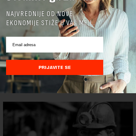
NAJVREDNIJE OD NOVE
EKONOMIJE STIŽE U VAŠ MEJL.
Papua Nova Gvineja potvrdila učešće na Ekspo
2027
PRIJAVITE SE
Papua Nova Gvineja jedna je od 141 međunarodne učesnice
koje su do sada potvrdile učešće na specijalizovanoj
međunarodnoj izložbi "Ekspu 2027" Beograd, gde će predstaviti
i kao državu sa najvećom jezičkom ra...