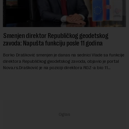
Smenjen direktor Republičkog geodetskog
zavoda: Napušta funkciju posle 11 godina
Borko Drašković smenjen je danas na sednici Vlade sa funkcije
direktora Republičkog geodetskog zavoda, objavio je portal
Nova.rs.Drašković je na poziciji direktora RGZ-a bio 11
godina.Kako piše Nova....