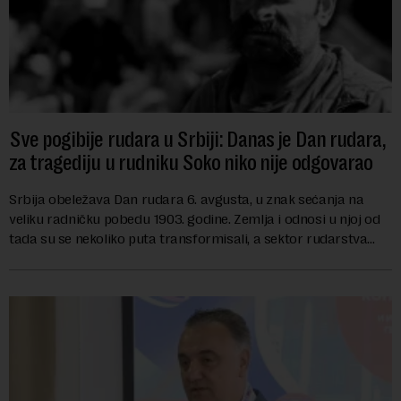
Sve pogibije rudara u Srbiji: Danas je Dan rudara,
za tragediju u rudniku Soko niko nije odgovarao
Srbija obeležava Dan rudara 6. avgusta, u znak sećanja na
veliku radničku pobedu 1903. godine. Zemlja i odnosi u njoj od
tada su se nekoliko puta transformisali, a sektor rudarstva
danas karakterišu velike r...