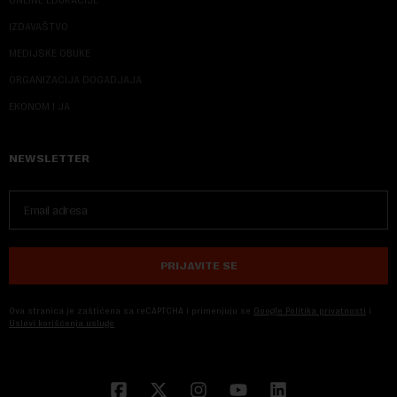
IZDAVAŠTVO
MEDIJSKE OBUKE
ORGANIZACIJA DOGADJAJA
EKONOM I JA
NEWSLETTER
PRIJAVITE SE
Ova stranica je zaštićena sa reCAPTCHA i primenjuju se
Google Politika privatnosti
i
Uslovi korišćenja usluge