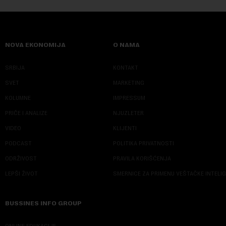
NOVA EKONOMIJA
O NAMA
SRBIJA
KONTAKT
SVET
MARKETING
KOLUMNE
IMPRESSUM
PRIČE I ANALIZE
NJUZLETER
VIDEO
KLIJENTI
PODCAST
POLITIKA PRIVATNOSTI
ODRŽIVOST
PRAVILA KORIŠĆENJA
LEPŠI ŽIVOT
SMERNICE ZA PRIMENU VEŠTAČKE INTELI
BUSSINES INFO GROUP
ONLINE EDUKACIJE