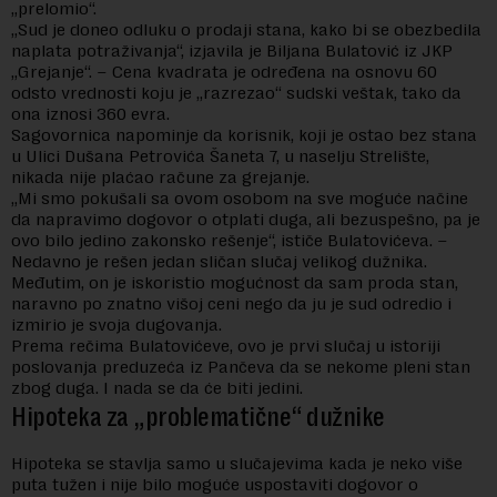
„prelomio“.
„Sud je doneo odluku o prodaji stana, kako bi se obezbedila
naplata potraživanja“, izjavila je Biljana Bulatović iz JKP
„Grejanje“. – Cena kvadrata je određena na osnovu 60
odsto vrednosti koju je „razrezao“ sudski veštak, tako da
ona iznosi 360 evra.
Sagovornica napominje da korisnik, koji je ostao bez stana
u Ulici Dušana Petrovića Šaneta 7, u naselju Strelište,
nikada nije plaćao račune za grejanje.
„Mi smo pokušali sa ovom osobom na sve moguće načine
da napravimo dogovor o otplati duga, ali bezuspešno, pa je
ovo bilo jedino zakonsko rešenje“, ističe Bulatovićeva. –
Nedavno je rešen jedan sličan slučaj velikog dužnika.
Međutim, on je iskoristio mogućnost da sam proda stan,
naravno po znatno višoj ceni nego da ju je sud odredio i
izmirio je svoja dugovanja.
Prema rečima Bulatovićeve, ovo je prvi slučaj u istoriji
poslovanja preduzeća iz Pančeva da se nekome pleni stan
zbog duga. I nada se da će biti jedini.
Hipoteka za „problematične“ dužnike
Hipoteka se stavlja samo u slučajevima kada je neko više
puta tužen i nije bilo moguće uspostaviti dogovor o