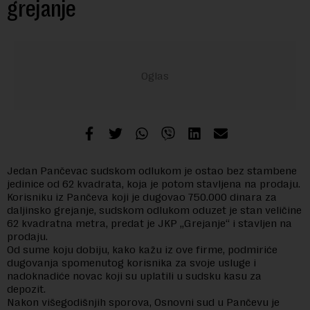
grejanje
Jedan Pančevac sudskom odlukom je ostao bez stambene
jedinice od 62 kvadrata, koja je potom stavljena na prodaju.
Korisniku iz Pančeva koji je dugovao 750.000 dinara za
daljinsko grejanje, sudskom odlukom oduzet je stan veličine
62 kvadratna metra, predat je JKP „Grejanje“ i stavljen na
prodaju.
Od sume koju dobiju, kako kažu iz ove firme, podmiriće
dugovanja spomenutog korisnika za svoje usluge i
nadoknadiće novac koji su uplatili u sudsku kasu za
depozit.
Nakon višegodišnjih sporova, Osnovni sud u Pančevu je