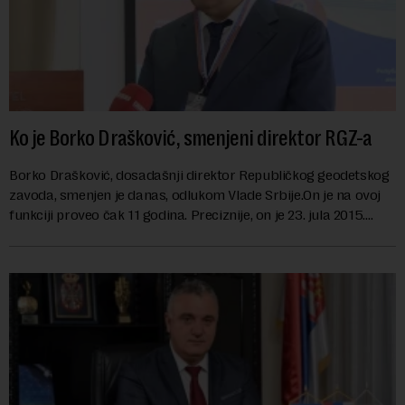
Ko je Borko Drašković, smenjeni direktor RGZ-a
Borko Drašković, dosadašnji direktor Republičkog geodetskog
zavoda, smenjen je danas, odlukom Vlade Srbije.On je na ovoj
funkciji proveo čak 11 godina. Preciznije, on je 23. jula 2015.
izabran za v.d. di...