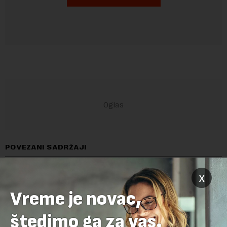
POVEZANI SADRŽAJI
x
Vreme je novac,
štedimo ga za vas.