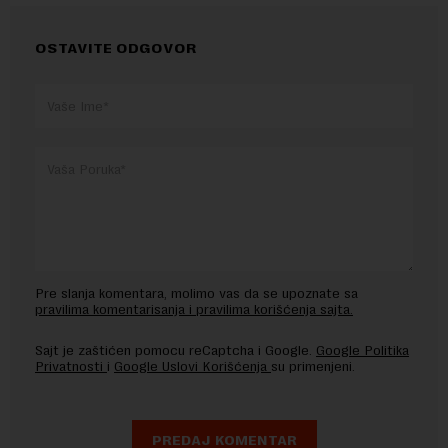
OSTAVITE ODGOVOR
Pre slanja komentara, molimo vas da se upoznate sa
pravilima komentarisanja i pravilima korišćenja sajta.
Sajt je zaštićen pomocu reCaptcha i Google.
Google Politika
Privatnosti
i
Google Uslovi Korišćenja
su primenjeni.