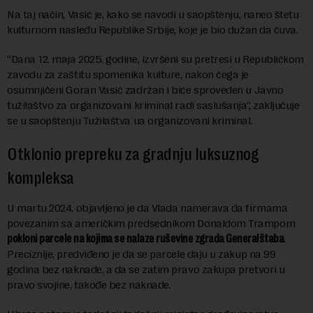
Na taj način, Vasić je, kako se navodi u saopštenju, naneo štetu
kulturnom nasleđu Republike Srbije, koje je bio dužan da čuva.
“Dana 12. maja 2025. godine, izvršeni su pretresi u Republičkom
zavodu za zaštitu spomenika kulture, nakon čega je
osumnjičeni Goran Vasić zadržan i biće sproveden u Javno
tužilaštvo za organizovani kriminal radi saslušanja“, zaključuje
se u saopštenju Tužilaštva ua organizovani kriminal.
Otklonio prepreku za gradnju luksuznog
kompleksa
U martu 2024. objavljeno je da Vlada namerava da firmama
povezanim sa američkim predsednikom Donaldom Trampom
pokloni parcele na kojima se nalaze ruševine zgrada Generalštaba
.
Preciznije, predviđeno je da se parcele daju u zakup na 99
godina bez naknade, a da se zatim pravo zakupa pretvori u
pravo svojine, takođe bez naknade.