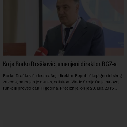
Ko je Borko Drašković, smenjeni direktor RGZ-a
Borko Drašković, dosadašnji direktor Republičkog geodetskog
zavoda, smenjen je danas, odlukom Vlade Srbije.On je na ovoj
funkciji proveo čak 11 godina. Preciznije, on je 23. jula 2015.
izabran za v.d. di...