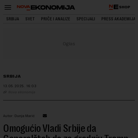
SHOP
SRBIJA
SVET
PRIČE I ANALIZE
SPECIJALI
PRESS AKADEMIJA
SRBIJA
13.05.2025.
16:03
Nova ekonomija
Autor: Dunja Marić
Omogućio Vladi Srbije da