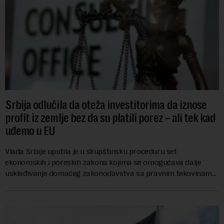
Srbija odlučila da oteža investitorima da iznose
profit iz zemlje bez da su platili porez – ali tek kad
uđemo u EU
Vlada Srbije uputila je u skupštinsku proceduru set
ekonomskih i poreskih zakona kojima se omogućava dalje
usklađivanje domaćeg zakonodavstva sa pravnim tekovinama
Evropske unije i ispunjavaju obaveze predvi...