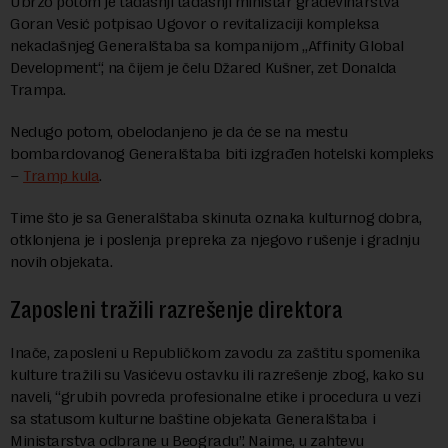
Ubrzo potom je tadašnji tadašnji ministar građevinarstva
Goran Vesić potpisao Ugovor o revitalizaciji kompleksa
nekadašnjeg Generalštaba sa kompanijom „Affinity Global
Development“, na čijem je čelu Džared Kušner, zet Donalda
Trampa.
Nedugo potom, obelodanjeno je da će se na mestu
bombardovanog Generalštaba biti izgrađen hotelski kompleks
–
Tramp kula
.
Time što je sa Generalštaba skinuta oznaka kulturnog dobra,
otklonjena je i poslenja prepreka za njegovo rušenje i gradnju
novih objekata.
Zaposleni tražili razrešenje direktora
Inače, zaposleni u Republičkom zavodu za zaštitu spomenika
kulture tražili su Vasićevu ostavku ili razrešenje zbog, kako su
naveli, “grubih povreda profesionalne etike i procedura u vezi
sa statusom kulturne baštine objekata Generalštaba i
Ministarstva odbrane u Beogradu”. Naime, u zahtevu