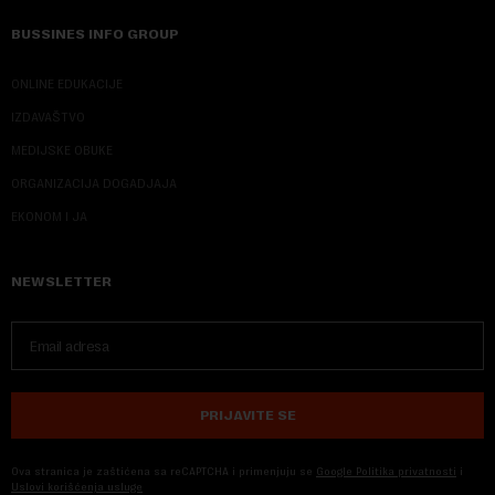
BUSSINES INFO GROUP
ONLINE EDUKACIJE
IZDAVAŠTVO
MEDIJSKE OBUKE
ORGANIZACIJA DOGADJAJA
EKONOM I JA
NEWSLETTER
PRIJAVITE SE
Ova stranica je zaštićena sa reCAPTCHA i primenjuju se
Google Politika privatnosti
i
Uslovi korišćenja usluge