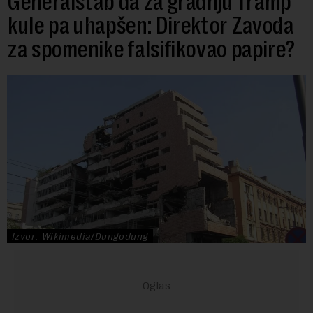
Generalštab da za gradnju Tramp
kule pa uhapšen: Direktor Zavoda
za spomenike falsifikovao papire?
Izvor: Wikimedia/Dungodung