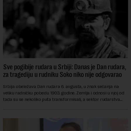
Sve pogibije rudara u Srbiji: Danas je Dan rudara,
za tragediju u rudniku Soko niko nije odgovarao
Srbija obeležava Dan rudara 6. avgusta, u znak sećanja na
veliku radničku pobedu 1903. godine. Zemlja i odnosi u njoj od
tada su se nekoliko puta transformisali, a sektor rudarstva
danas karakterišu velike r...