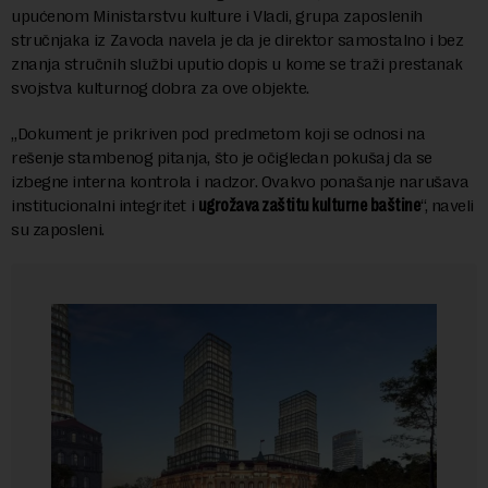
upućenom Ministarstvu kulture i Vladi, grupa zaposlenih
stručnjaka iz Zavoda navela je da je direktor samostalno i bez
znanja stručnih službi uputio dopis u kome se traži prestanak
svojstva kulturnog dobra za ove objekte.
„Dokument je prikriven pod predmetom koji se odnosi na
rešenje stambenog pitanja, što je očigledan pokušaj da se
izbegne interna kontrola i nadzor. Ovakvo ponašanje narušava
institucionalni integritet i
ugrožava zaštitu kulturne baštine
“, naveli
su zaposleni.