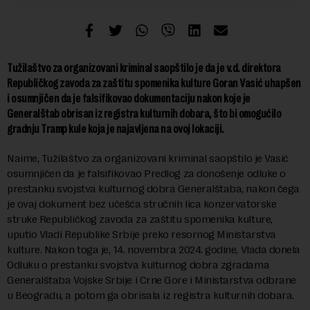
Tužilaštvo za organizovani kriminal saopštilo je da je v.d. direktora
Republičkog zavoda za zaštitu spomenika kulture Goran Vasić uhapšen
i osumnjičen da je falsifikovao dokumentaciju nakon koje je
Generalštab obrisan iz registra kulturnih dobara, što bi omogućilo
gradnju Tramp kule koja je najavljena na ovoj lokaciji.
Naime, Tužilaštvo za organizovani kriminal saopštilo je Vasić
osumnjičen da je falsifikovao Predlog za donošenje odluke o
prestanku svojstva kulturnog dobra Generalštaba, nakon čega
je ovaj dokument bez učešća stručnih lica konzervatorske
struke Republičkog zavoda za zaštitu spomenika kulture,
uputio Vladi Republike Srbije preko resornog Ministarstva
kulture. Nakon toga je, 14. novembra 2024. godine, Vlada donela
Odluku o prestanku svojstva kulturnog dobra zgradama
Generalštaba Vojske Srbije i Crne Gore i Ministarstva odbrane
u Beogradu, a potom ga obrisala iz registra kulturnih dobara.