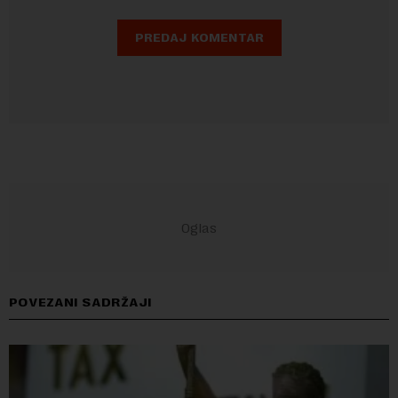
POVEZANI SADRŽAJI