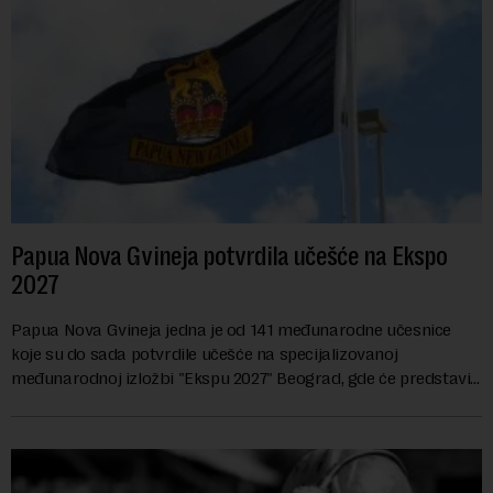
Papua Nova Gvineja potvrdila učešće na Ekspo
2027
Papua Nova Gvineja jedna je od 141 međunarodne učesnice
koje su do sada potvrdile učešće na specijalizovanoj
međunarodnoj izložbi "Ekspu 2027" Beograd, gde će predstaviti
i kao državu sa najvećom jezičkom ra...