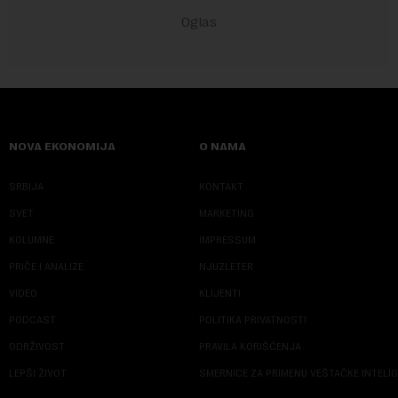
NOVA EKONOMIJA
O NAMA
SRBIJA
KONTAKT
SVET
MARKETING
KOLUMNE
IMPRESSUM
PRIČE I ANALIZE
NJUZLETER
VIDEO
KLIJENTI
PODCAST
POLITIKA PRIVATNOSTI
ODRŽIVOST
PRAVILA KORIŠĆENJA
LEPŠI ŽIVOT
SMERNICE ZA PRIMENU VEŠTAČKE INTELI