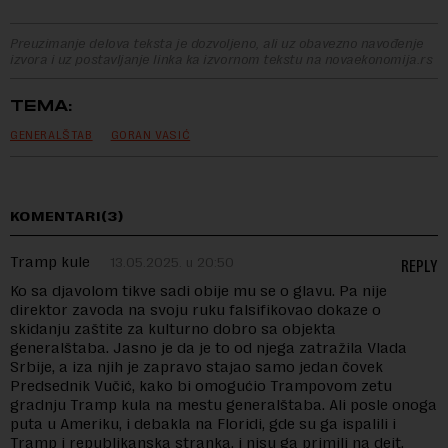
Preuzimanje delova teksta je dozvoljeno, ali uz obavezno navođenje
izvora i uz postavljanje linka ka izvornom tekstu na novaekonomija.rs
TEMA:
GENERALŠTAB
GORAN VASIĆ
KOMENTARI(3)
Tramp kule
13.05.2025. u 20:50
REPLY
Ko sa djavolom tikve sadi obije mu se o glavu. Pa nije
direktor zavoda na svoju ruku falsifikovao dokaze o
skidanju zaštite za kulturno dobro sa objekta
generalštaba. Jasno je da je to od njega zatražila Vlada
Srbije, a iza njih je zapravo stajao samo jedan čovek
Predsednik Vučić, kako bi omogućio Trampovom zetu
gradnju Tramp kula na mestu generalštaba. Ali posle onoga
puta u Ameriku, i debakla na Floridi, gde su ga ispalili i
Tramp i republikanska stranka, i nisu ga primili na dejt,