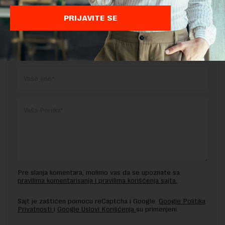
PRIJAVITE SE
OSTAVITE ODGOVOR
Pre slanja komentara, molimo vas da se upoznate sa
pravilima komentarisanja i pravilima korišćenja sajta.
Sajt je zaštićen pomocu reCaptcha i Google.
Google Politika
Privatnosti
i
Google Uslovi Korišćenja
su primenjeni.