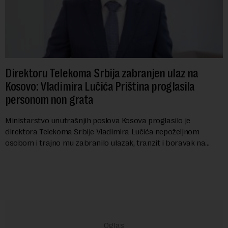
Direktoru Telekoma Srbija zabranjen ulaz na
Kosovo: Vladimira Lučića Priština proglasila
personom non grata
Ministarstvo unutrašnjih poslova Kosova proglasilo je
direktora Telekoma Srbije Vladimira Lučića nepoželjnom
osobom i trajno mu zabranilo ulazak, tranzit i boravak na
Kosovu, navodeći kao razlog njegove javn...