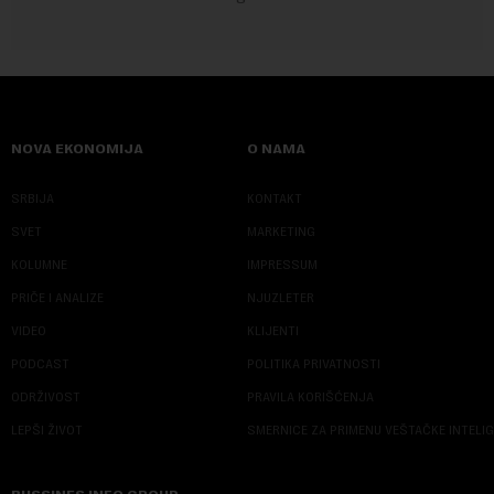
NOVA EKONOMIJA
O NAMA
SRBIJA
KONTAKT
SVET
MARKETING
KOLUMNE
IMPRESSUM
PRIČE I ANALIZE
NJUZLETER
VIDEO
KLIJENTI
PODCAST
POLITIKA PRIVATNOSTI
ODRŽIVOST
PRAVILA KORIŠĆENJA
LEPŠI ŽIVOT
SMERNICE ZA PRIMENU VEŠTAČKE INTELI