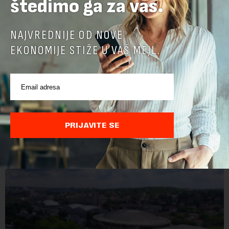
štedimo ga za vas.
NAJVREDNIJE OD NOVE
EKONOMIJE STIŽE U VAŠ MEJL.
POVEZANI SADRŽAJI
PRIJAVITE SE