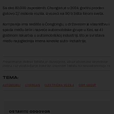
Sa oko 82.000 zaposlenih, Changan je u 2024. godini prodao
gotovo 2,7 miliona vozila, izvozeći na 90 tržišta širom sveta.
Kompanija ima sedište u Čongćingu, u državnom je vlasništvu i
spada među četiri najveće automobilske grupe u Kini, sa 41
godinom iskustva u automobilskoj industriji, što je svrstava
među najuglednija imena kineske auto-industrije.
Preuzimanje delova teksta je dozvoljeno, ali uz obavezno navođenje
izvora i uz postavljanje linka ka izvornom tekstu na novaekonomija.rs
TEMA:
AUTOMOBILI
CHANGAN
ELEKTRIČNA VOZILA
OMR GROUP
OSTAVITE ODGOVOR