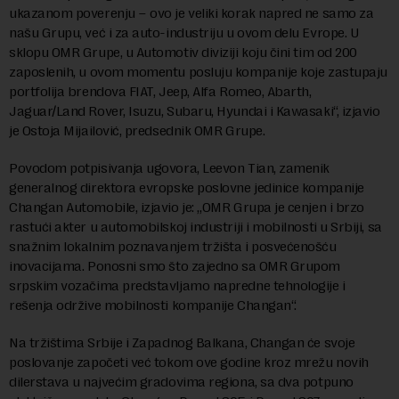
ukazanom poverenju – ovo je veliki korak napred ne samo za
našu Grupu, već i za auto-industriju u ovom delu Evrope. U
sklopu OMR Grupe, u Automotiv diviziji koju čini tim od 200
zaposlenih, u ovom momentu posluju kompanije koje zastupaju
portfolija brendova FIAT, Jeep, Alfa Romeo, Abarth,
Jaguar/Land Rover, Isuzu, Subaru, Hyundai i Kawasaki“, izjavio
je Ostoja Mijailović, predsednik OMR Grupe.
Povodom potpisivanja ugovora, Leevon Tian, zamenik
generalnog direktora evropske poslovne jedinice kompanije
Changan Automobile, izjavio je: „OMR Grupa je cenjen i brzo
rastući akter u automobilskoj industriji i mobilnosti u Srbiji, sa
snažnim lokalnim poznavanjem tržišta i posvećenošću
inovacijama. Ponosni smo što zajedno sa OMR Grupom
srpskim vozačima predstavljamo napredne tehnologije i
rešenja održive mobilnosti kompanije Changan“.
Na tržištima Srbije i Zapadnog Balkana, Changan će svoje
poslovanje započeti već tokom ove godine kroz mrežu novih
dilerstava u najvećim gradovima regiona, sa dva potpuno