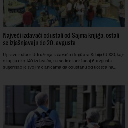
Najveći izdavači odustali od Sajma knjiga, ostali
se izjašnjavaju do 20. avgusta
Upravni odbor Udruženja izdavača i knjižara Srbije (UIKS), koje
okuplja oko 140 izdavača, na sednici održanoj 6. avgusta
sugerisao je svojim članicama da odustanu od učešća na
predstojećem Sajmu knjiga. Vrem...