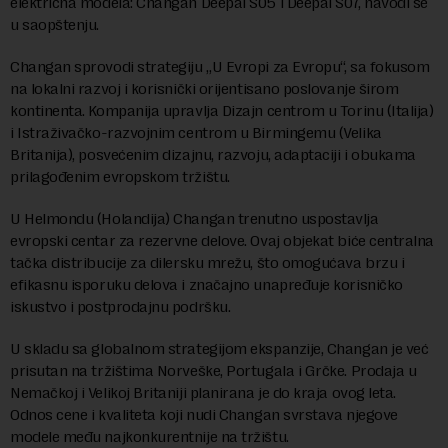
električna modela: Changan Deepal S05 i Deepal S07, navodi se
u saopštenju.
Changan sprovodi strategiju „U Evropi za Evropu“, sa fokusom
na lokalni razvoj i korisnički orijentisano poslovanje širom
kontinenta. Kompanija upravlja Dizajn centrom u Torinu (Italija)
i Istraživačko-razvojnim centrom u Birmingemu (Velika
Britanija), posvećenim dizajnu, razvoju, adaptaciji i obukama
prilagođenim evropskom tržištu.
U Helmondu (Holandija) Changan trenutno uspostavlja
evropski centar za rezervne delove. Ovaj objekat biće centralna
tačka distribucije za dilersku mrežu, što omogućava brzu i
efikasnu isporuku delova i značajno unapređuje korisničko
iskustvo i postprodajnu podršku.
U skladu sa globalnom strategijom ekspanzije, Changan je već
prisutan na tržištima Norveške, Portugala i Grčke. Prodaja u
Nemačkoj i Velikoj Britaniji planirana je do kraja ovog leta.
Odnos cene i kvaliteta koji nudi Changan svrstava njegove
modele među najkonkurentnije na tržištu.