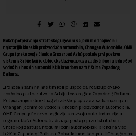
Nakon potpisivanja strateškog ugovora sa jednim od najvećih i
najstarijih kineskih proizvođača automobila, Changan Automobile, OMR
Grupa (preko svoje članice Crossroad Asia) postaje prvi poslovni
sistem iz Srbije koji je dobio ekskluzivna prava za distribuciju jednog od
vodećih kineskih automobilskih brendova na tržištima Zapadnog
Balkana.
„Ponosan sam na naš tim koji je uspeo da realizuje ovako
značajno partnerstvo za Srbiju i ceo region Zapadnog Balkana.
Potpisivanjem direktnog strateškog ugovora sa kompanijom
Changan, jednim od vodećih kineskih proizvođača automobila,
OMR Grupa piše novo poglavlje u razvoju auto-industrije u
regionu. Naša Automotiv divizija postaje prvi distributer iz
Srbije koji zastupa međunarodni automobilski brend na više
tržišta Zapadnog Balkana. Zahvalni smo kompaniji Changan na