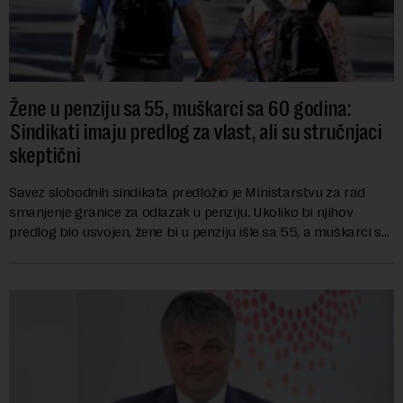
Žene u penziju sa 55, muškarci sa 60 godina:
Sindikati imaju predlog za vlast, ali su stručnjaci
skeptični
Savez slobodnih sindikata predložio je Ministarstvu za rad
smanjenje granice za odlazak u penziju. Ukoliko bi njihov
predlog bio usvojen, žene bi u penziju išle sa 55, a muškarci sa
60 godina. Iako bi se ver...