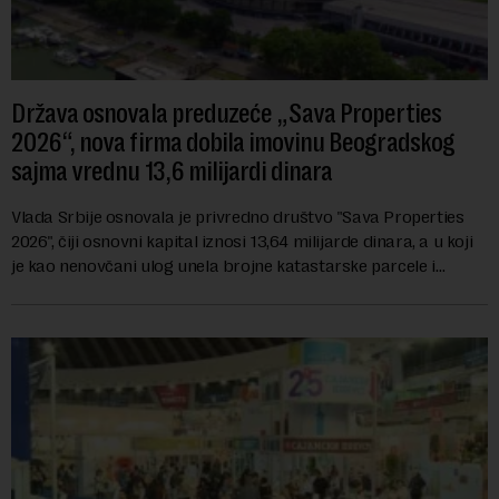
Država osnovala preduzeće „Sava Properties
2026“, nova firma dobila imovinu Beogradskog
sajma vrednu 13,6 milijardi dinara
Vlada Srbije osnovala je privredno društvo "Sava Properties
2026", čiji osnovni kapital iznosi 13,64 milijarde dinara, a u koji
je kao nenovčani ulog unela brojne katastarske parcele i
objekte u okviru kompl...