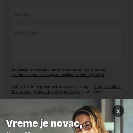
Pre slanja komentara, molimo vas da se upoznate sa
pravilima komentarisanja i pravilima korišćenja sajta.
Sajt je zaštićen pomocu reCaptcha i Google.
Google Politika
Privatnosti
i
Google Uslovi Korišćenja
su primenjeni.
x
Vreme je novac,