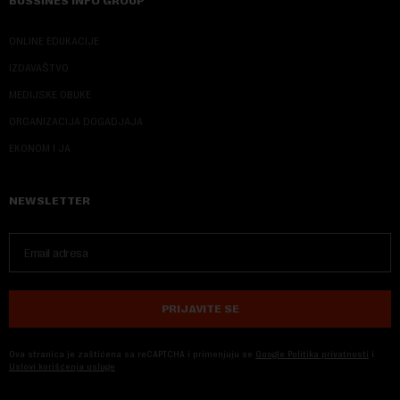
BUSSINES INFO GROUP
ONLINE EDUKACIJE
IZDAVAŠTVO
MEDIJSKE OBUKE
ORGANIZACIJA DOGADJAJA
EKONOM I JA
NEWSLETTER
PRIJAVITE SE
Ova stranica je zaštićena sa reCAPTCHA i primenjuju se
Google Politika privatnosti
i
Uslovi korišćenja usluge