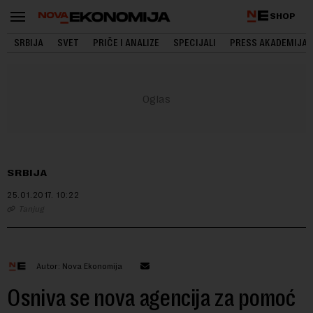
SHOP
SRBIJA
SVET
PRIČE I ANALIZE
SPECIJALI
PRESS AKADEMIJA
SRBIJA
25.01.2017.
10:22
Tanjug
Autor: Nova Ekonomija
Osniva se nova agencija za pomoć