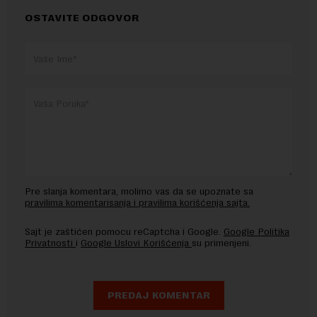
OSTAVITE ODGOVOR
Pre slanja komentara, molimo vas da se upoznate sa
pravilima komentarisanja i pravilima korišćenja sajta.
Sajt je zaštićen pomocu reCaptcha i Google.
Google Politika
Privatnosti
i
Google Uslovi Korišćenja
su primenjeni.