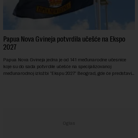
Papua Nova Gvineja potvrdila učešće na Ekspo
2027
Papua Nova Gvineja jedna je od 141 međunarodne učesnice
koje su do sada potvrdile učešće na specijalizovanoj
međunarodnoj izložbi "Ekspu 2027" Beograd, gde će predstaviti
i kao državu sa najvećom jezičkom ra...