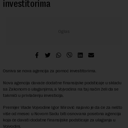
investitorima
Osniva se nova agencija za pomoć investitorima.
Nova agencija davaće dodatne finansijske podsticaje u skladu
sa Zakonom o ulaganjima, a Vojvodina na taj način želi da se
takmiči u privlačenju investicija.
Premijer Vlade Vojvodine Igor Mirović najavio je da će za nešto
više od mesec u Novom Sadu biti osnovana posebna agencija
koja će davati dodatne finansijske podsticaje za ulaganja u
Vojvodini.