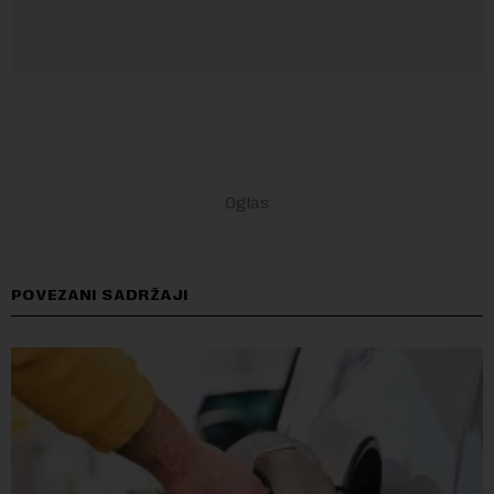
POVEZANI SADRŽAJI