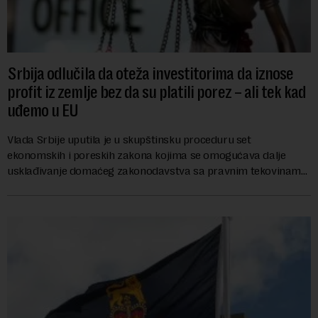
Srbija odlučila da oteža investitorima da iznose
profit iz zemlje bez da su platili porez – ali tek kad
uđemo u EU
Vlada Srbije uputila je u skupštinsku proceduru set
ekonomskih i poreskih zakona kojima se omogućava dalje
usklađivanje domaćeg zakonodavstva sa pravnim tekovinama
Evropske unije i ispunjavaju obaveze predvi...