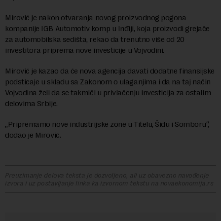
Mirović je nakon otvaranja novog proizvodnog pogona
kompanije IGB Automotiv komp u Inđiji, koja proizvodi grejače
za automobilska sedišta, rekao da trenutno više od 20
investitora priprema nove investicije u Vojvodini.
Mirović je kazao da će nova agencija davati dodatne finansijske
podsticaje u skladu sa Zakonom o ulaganjima i da na taj način
Vojvodina želi da se takmiči u privlačenju investicija za ostalim
delovima Srbije.
„Pripremamo nove industrijske zone u Titelu, Šidu i Somboru“,
dodao je Mirović.
Preuzimanje delova teksta je dozvoljeno, ali uz obavezno navođenje
izvora i uz postavljanje linka ka izvornom tekstu na novaekonomija.rs