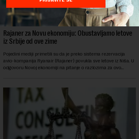
Rajaner za Novu ekonomiju: Obustavljamo letove
iz Srbije od ove zime
Pojedini mediji primetili su da je preko sistema rezervacija
avio-kompanija Ryanair (Rajaner) povukla sve letove iz Niša. U
odgovoru Novoj ekonomiji na pitanje o razlozima za ovo
povlačenje, ovaj avio-gigant...