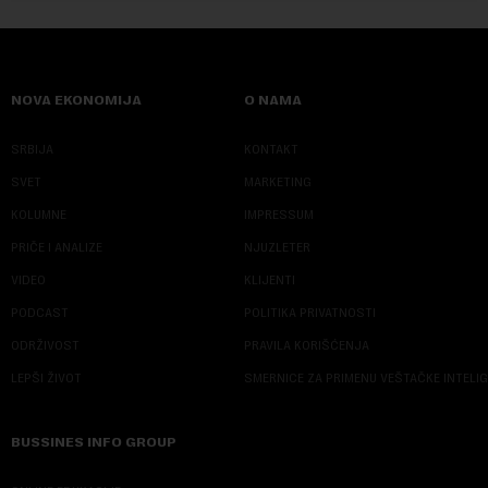
NOVA EKONOMIJA
O NAMA
SRBIJA
KONTAKT
SVET
MARKETING
KOLUMNE
IMPRESSUM
PRIČE I ANALIZE
NJUZLETER
VIDEO
KLIJENTI
PODCAST
POLITIKA PRIVATNOSTI
ODRŽIVOST
PRAVILA KORIŠĆENJA
LEPŠI ŽIVOT
SMERNICE ZA PRIMENU VEŠTAČKE INTELI
BUSSINES INFO GROUP