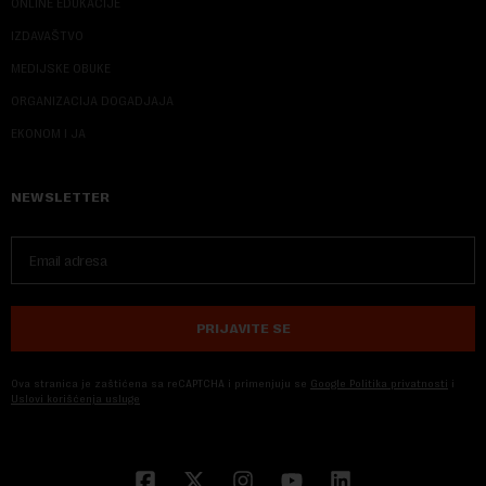
ONLINE EDUKACIJE
IZDAVAŠTVO
MEDIJSKE OBUKE
ORGANIZACIJA DOGADJAJA
EKONOM I JA
NEWSLETTER
PRIJAVITE SE
Ova stranica je zaštićena sa reCAPTCHA i primenjuju se
Google Politika privatnosti
i
Uslovi korišćenja usluge