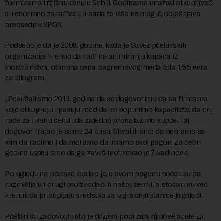
formiramo tržišnu cenu u Srbiji. Godinama unazad otkupljivači
su enormno zarađivali, a sada to više ne mogu“, objašnjava
predsednik SPOS.
Podsetio je da je 2008. godine, kada je Savez pčelarskih
organizacija krenuo da radi na animiranju kupaca iz
inostranstva, otkupna cena bagremovog meda bila 1,55 evra
za kilogram.
„Pokušali smo 2013. godine da se dogovorimo da sa firmama
koje otkupljuju i pakuju med da im popunimo kapacitete, da oni
rade za fiksnu cenu i da zajedno pronalazimo kupce. Taj
dogovor trajao je samo 24 časa. Shvatili smo da nemamo sa
kim da radimo i da moramo da imamo svoj pogon. Za četiri
godine uspeli smo da ga završimo“, rekao je Živadinović.
Po ugledu na pčelare, dodao je, o svom pogonu počeli su da
razmišljaju i drugi proizvođači u našoj zemlji, a stočari su već
krenuli da prikupljaju sredstva za izgradnju klanice jagnjadi.
Pčelari su zadovoljni što je država podržala njihove apele za