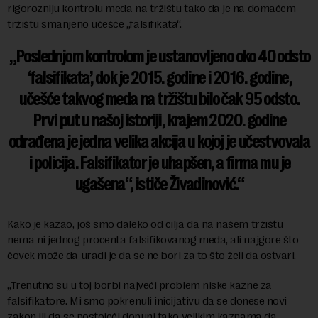
rigorozniju kontrolu meda na tržištu tako da je na domaćem
tržištu smanjeno učešće „falsifikata“.
„Poslednjom kontrolom je ustanovljeno oko 40 odsto
‘falsifikata’, dok je 2015. godine i 2016. godine,
učešće takvog meda na tržištu bilo čak 95 odsto.
Prvi put u našoj istoriji, krajem 2020. godine
odrađena je jedna velika akcija u kojoj je učestvovala
i policija. Falsifikator je uhapšen, a firma mu je
ugašena“, ističe Živadinović.
Kako je kazao, još smo daleko od cilja da na našem tržištu
nema ni jednog procenta falsifikovanog meda, ali najgore što
čovek može da uradi je da se ne bori za to što želi da ostvari.
„Trenutno su u toj borbi najveći problem niske kazne za
falsifikatore. Mi smo pokrenuli inicijativu da se donese novi
zakon ili da se postojeći dopuni tako velikim kaznama da