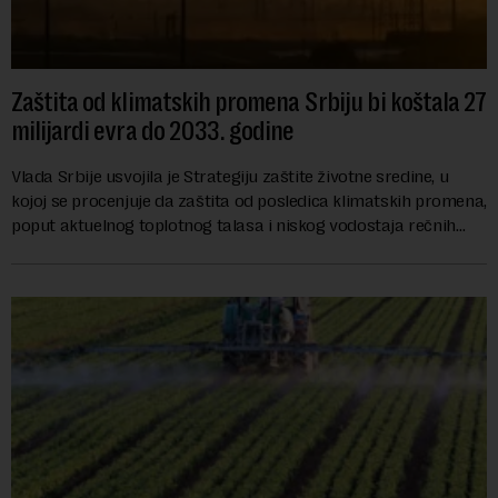
Zaštita od klimatskih promena Srbiju bi koštala 27
milijardi evra do 2033. godine
Vlada Srbije usvojila je Strategiju zaštite životne sredine, u
kojoj se procenjuje da zaštita od posledica klimatskih promena,
poput aktuelnog toplotnog talasa i niskog vodostaja rečnih
slivova, zahteva inve...