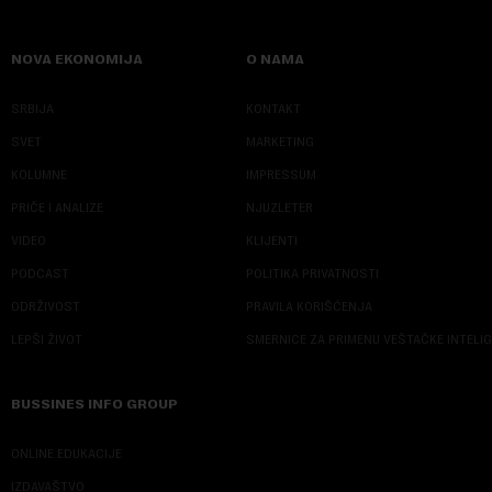
NOVA EKONOMIJA
O NAMA
SRBIJA
KONTAKT
SVET
MARKETING
KOLUMNE
IMPRESSUM
PRIČE I ANALIZE
NJUZLETER
VIDEO
KLIJENTI
PODCAST
POLITIKA PRIVATNOSTI
ODRŽIVOST
PRAVILA KORIŠĆENJA
LEPŠI ŽIVOT
SMERNICE ZA PRIMENU VEŠTAČKE INTELI
BUSSINES INFO GROUP
ONLINE EDUKACIJE
IZDAVAŠTVO