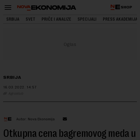
SHOP
SRBIJA
SVET
PRIČE I ANALIZE
SPECIJALI
PRESS AKADEMIJA
SRBIJA
16.03.2022.
14:57
Agroklub
Autor: Nova Ekonomija
Otkupna cena bagremovog meda u