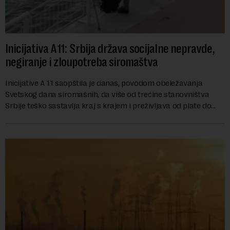
Inicijativa A11: Srbija država socijalne nepravde,
negiranje i zloupotreba siromaštva
Inicijative A 11 saopštila je danas, povodom obeležavanja
Svetskog dana siromašnih, da više od trećine stanovništva
Srbije teško sastavlja kraj s krajem i preživljava od plate do
plate.U saopštenju piše ...