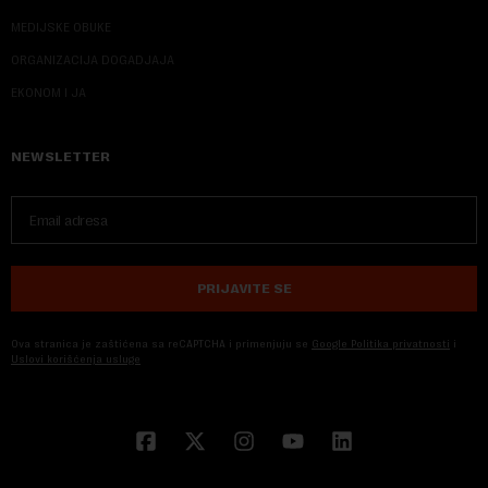
MEDIJSKE OBUKE
ORGANIZACIJA DOGADJAJA
EKONOM I JA
NEWSLETTER
PRIJAVITE SE
Ova stranica je zaštićena sa reCAPTCHA i primenjuju se
Google Politika privatnosti
i
Uslovi korišćenja usluge