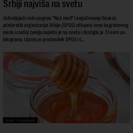
Srbiji najviša na svetu
Zahvaljujući radu pogona "Naš med" i angažovanju Saveza
pčelarskih organizacija Srbije (SPOS) otkupna cena bagremovog
meda u našoj zemlju najviša je na svetu i dostigla je 7,1 evro po
kilogramu, izjavio je predsednik SPOS i č...
Foto: Unsplash