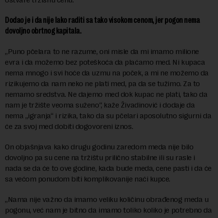
Dodao je i da nije lako raditi sa tako visokom cenom, jer pogon nema
dovoljno obrtnog kapitala.
„Puno pčelara to ne razume, oni misle da mi imamo milione
evra i da možemo bez poteškoća da plaćamo med. Ni kupaca
nema mnogo i svi hoće da uzmu na poček, a mi ne možemo da
rizikujemo da nam neko ne plati med, pa da se tužimo. Za to
nemamo sredstva. Ne dajemo med dok kupac ne plati, tako da
nam je tržište veoma suženo“, kaže Živadinović i dodaje da
nema „igranja“ i rizika, tako da su pčelari aposolutno sigurni da
će za svoj med dobiti dogovoreni iznos.
On objašnjava kako drugu godinu zaredom meda nije bilo
dovoljno pa su cene na tržištu prilično stabilne ili su rasle i
nada se da će to ove godine, kada bude meda, cene pasti i da će
sa većom ponudom biti komplikovanije naći kupce.
„Nama nije važno da imamo veliku količinu obrađenog meda u
pogonu, već nam je bitno da imamo toliko koliko je potrebno da