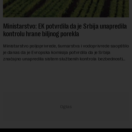
Ministarstvo: EK potvrdila da je Srbija unapredila
kontrolu hrane biljnog porekla
Ministarstvo poljoprivrede, šumarstva i vodoprivrede saopštilo
je danas da je Evropska komisija potvrdila da je Srbija
značajno unapredila sistem službenih kontrola bezbednosti
hrane biljnog porekla, te da k...