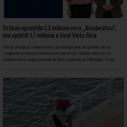
Država oprostila 1,3 miliona evra „Brodarstvu“,
oni uplatili 1,7 miliona u fond Vista Rica
Vlada Srbije je u decembru prošle godine dozvolila da se
"Jugoslovenskom rečnom brodarstvu" otpiše više od 1,3
miliona evra duga prema državi, objavila je Pištaljka. To je
učinjeno zaključkom koji do danas n...