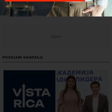
POVEZANI SADRŽAJI