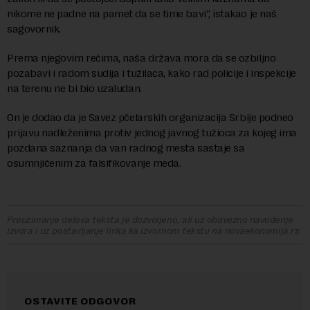
nikome ne padne na pamet da se time bavi“, istakao je naš
sagovornik.
Prema njegovim rečima, naša država mora da se ozbiljno
pozabavi i radom sudija i tužilaca, kako rad policije i inspekcije
na terenu ne bi bio uzaludan.
On je dodao da je Savez pčelarskih organizacija Srbije podneo
prijavu nadleženima protiv jednog javnog tužioca za kojeg ima
pozdana saznanja da van radnog mesta sastaje sa
osumnjičenim za falsifikovanje meda.
Preuzimanje delova teksta je dozvoljeno, ali uz obavezno navođenje
izvora i uz postavljanje linka ka izvornom tekstu na novaekonomija.rs
OSTAVITE ODGOVOR