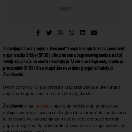
Zahvaljujući radu pogona „Naš med“ i angažovanju Saveza pčelarskih
organizacija Srbije (SPOS), otkupna cena bagremovog meda u našoj
zemlju najviša je na svetu i dostigla je 7,1 evro po kilogramu, izjavio je
predsednik SPOS i član skupštine navedenog pogona Rodoljub
Živadinović.
Ovom cenom Srbija je pretekla Mađarsku koja je uvek imala
najvišu otkupne cene meda na čitavoj planeti.
Živadinović
je za
Agroklub
naveo da prethodnih godina nisu
dobijali cenu kao i pčelari u drugim državama, čak i onda kada
je postojala velika tražnja za medom, već prve sezone rada
pogona uspeli su da obezbede bolje uslove, a druge sezone da
ostvare tržišnu cenu.