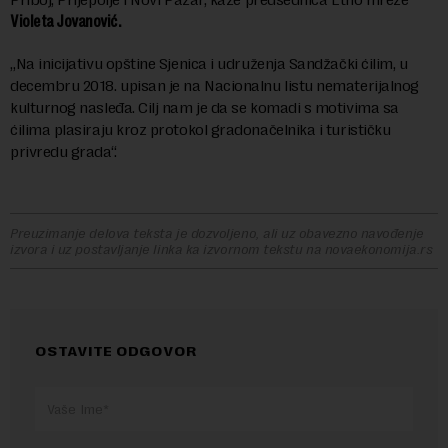
Violeta Jovanović.
„Na inicijativu opštine Sjenica i udruženja Sandžački ćilim, u
decembru 2018. upisan je na Nacionalnu listu nematerijalnog
kulturnog nasleđa. Cilj nam je da se komadi s motivima sa
ćilima plasiraju kroz protokol gradonačelnika i turističku
privredu grada“.
Preuzimanje delova teksta je dozvoljeno, ali uz obavezno navođenje
izvora i uz postavljanje linka ka izvornom tekstu na novaekonomija.rs
OSTAVITE ODGOVOR