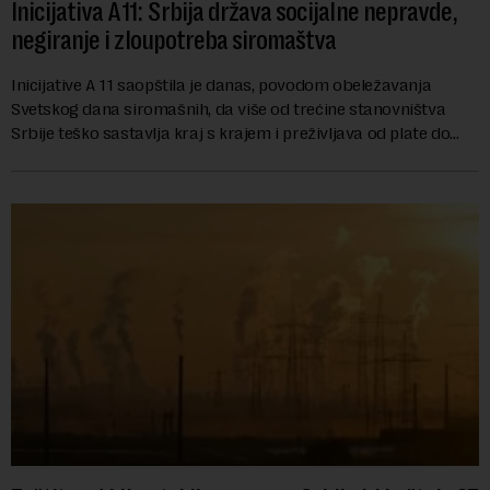
Inicijativa A11: Srbija država socijalne nepravde,
negiranje i zloupotreba siromaštva
Inicijative A 11 saopštila je danas, povodom obeležavanja
Svetskog dana siromašnih, da više od trećine stanovništva
Srbije teško sastavlja kraj s krajem i preživljava od plate do
plate.U saopštenju piše ...