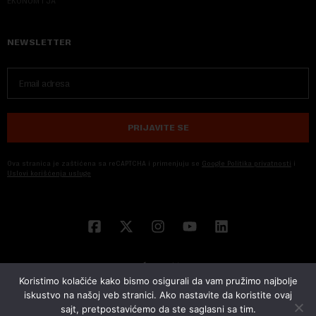
EKONOM I JA
NEWSLETTER
PRIJAVITE SE
Ova stranica je zaštićena sa reCAPTCHA i primenjuju se
Google Politika privatnosti
i
Uslovi korišćenja usluge
Koristimo kolačiće kako bismo osigurali da vam pružimo najbolje
iskustvo na našoj veb stranici. Ako nastavite da koristite ovaj
sajt, pretpostavićemo da ste saglasni sa tim.