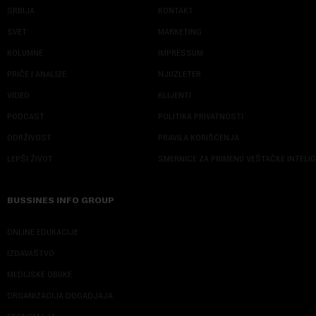
SRBIJA
KONTAKT
SVET
MARKETING
KOLUMNE
IMPRESSUM
PRIČE I ANALIZE
NJUZLETER
VIDEO
KLIJENTI
PODCAST
POLITIKA PRIVATNOSTI
ODRŽIVOST
PRAVILA KORIŠĆENJA
LEPŠI ŽIVOT
SMERNICE ZA PRIMENU VEŠTAČKE INTELI
BUSSINES INFO GROUP
ONLINE EDUKACIJE
IZDAVAŠTVO
MEDIJSKE OBUKE
ORGANIZACIJA DOGADJAJA