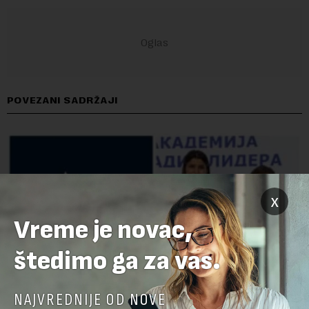
POVEZANI SADRŽAJI
x
Vreme je novac,
štedimo ga za vas.
NAJVREDNIJE OD NOVE