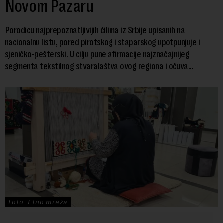
Novom Pazaru
Porodicu najprepoznatljivijih ćilima iz Srbije upisanih na
nacionalnu listu, pored pirotskog i staparskog upotpunjuje i
sjeničko-pešterski. U cilju pune afirmacije najznačajnijeg
segmenta tekstilnog stvaralaštva ovog regiona i očuva...
Foto: Etno mreža