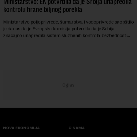
Ministarstvo: EK potvrdila da je Srbija unapredila
kontrolu hrane biljnog porekla
Ministarstvo poljoprivrede, šumarstva i vodoprivrede saopštilo
je danas da je Evropska komisija potvrdila da je Srbija
značajno unapredila sistem službenih kontrola bezbednosti
hrane biljnog porekla, te da k...
NOVA EKONOMIJA
O NAMA