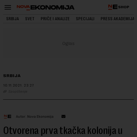
SHOP
SRBIJA
SVET
PRIČE I ANALIZE
SPECIJALI
PRESS AKADEMIJA
SRBIJA
10.11.2021.
23:27
Saopštenje
Autor: Nova Ekonomija
Otvorena prva tkačka kolonija u