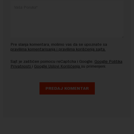
Pre slanja komentara, molimo vas da se upoznate sa
pravilima komentarisanja i pravilima korišćenja sajta.
Sajt je zaštićen pomocu reCaptcha i Google.
Google Politika
Privatnosti
i
Google Uslovi Korišćenja
su primenjeni.