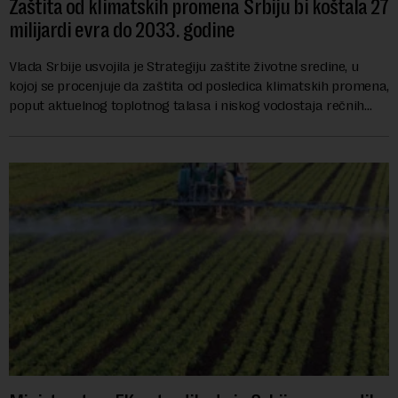
Zaštita od klimatskih promena Srbiju bi koštala 27
milijardi evra do 2033. godine
Vlada Srbije usvojila je Strategiju zaštite životne sredine, u
kojoj se procenjuje da zaštita od posledica klimatskih promena,
poput aktuelnog toplotnog talasa i niskog vodostaja rečnih
slivova, zahteva inve...