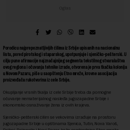
Porodicu najprepoznatljivijih ćilima iz Srbije upisanih na nacionalnu
listu, pored pirotskog i staparskog, upotpunjuje i sjeničko-pešterski. U
cilju pune afirmacije najznačajnijeg segmenta tekstilnog stvaralaštva
ovog regiona i očuvanja tehnike izrade, otvorena je prva tkačka kolonija
u Novom Pazaru, piše u saopštenju Etno mreže, krovne asocijacija
proizvođača rukotvorina iz cele Srbije.
Okupljanje vrsnih tkalja iz cele Srbije treba da pomogne
očuvanje nematerijalnog nasleđa jugozapadne Srbije i
ekonomsko osnaživanje žena iz ovih krajeva.
Sjeničko-pešterski ćilim se vekovima izrađuje na prostoru
jugozapadne Srbije u opštinama Sjenica, Tutin, Nova Varoš,
Priboj, Prijepolje i Novi Pazar, kaže predsednica Etno mreže