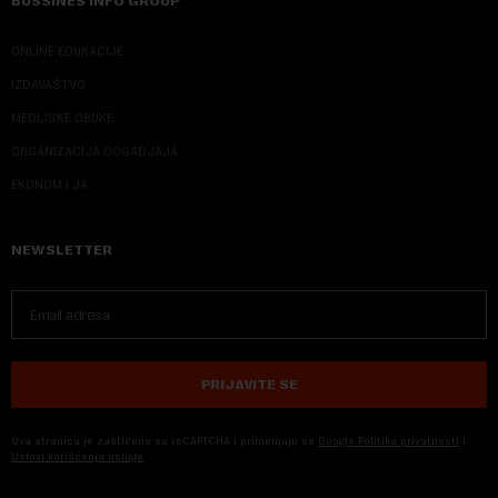
BUSSINES INFO GROUP
ONLINE EDUKACIJE
IZDAVAŠTVO
MEDIJSKE OBUKE
ORGANIZACIJA DOGADJAJA
EKONOM I JA
NEWSLETTER
PRIJAVITE SE
Ova stranica je zaštićena sa reCAPTCHA i primenjuju se
Google Politika privatnosti
i
Uslovi korišćenja usluge