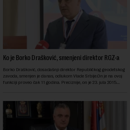
Ko je Borko Drašković, smenjeni direktor RGZ-a
Borko Drašković, dosadašnji direktor Republičkog geodetskog
zavoda, smenjen je danas, odlukom Vlade Srbije.On je na ovoj
funkciji proveo čak 11 godina. Preciznije, on je 23. jula 2015.
izabran za v.d. di...