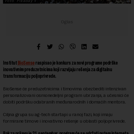
Foto: Pixabay
Institut
BioSense
raspisao je konkurs za novi programe podrške
inovativnim preduzetnicima koji razvijaju rešenja za digitalnu
transformaciju poljoprivrede.
BioSense će preduzetnicima i timovima obezbediti intenzivan
personalizovani osmonedeljni program ubrzanja, a učesnici će
dobiti podršku odabranih međunarodnih i domaćih mentora.
Ciljna grupa su ag-tech startapi u ranoj fazi, koji imaju
formirane timove i inovativno rešenje u oblasti poljoprivrede.
Rok za prijavu je 21. septembar, program će se održati putem interneta,