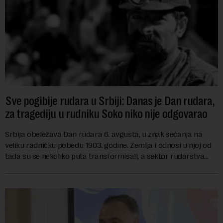
Sve pogibije rudara u Srbiji: Danas je Dan rudara,
za tragediju u rudniku Soko niko nije odgovarao
Srbija obeležava Dan rudara 6. avgusta, u znak sećanja na
veliku radničku pobedu 1903. godine. Zemlja i odnosi u njoj od
tada su se nekoliko puta transformisali, a sektor rudarstva
danas karakterišu velike r...