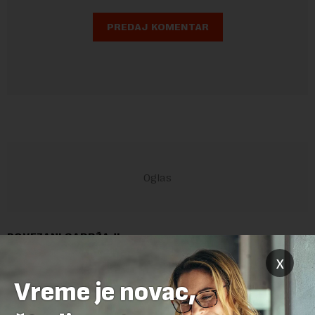
POVEZANI SADRŽAJI
x
Vreme je novac,