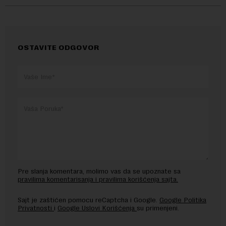
OSTAVITE ODGOVOR
Pre slanja komentara, molimo vas da se upoznate sa
pravilima komentarisanja i pravilima korišćenja sajta.
Sajt je zaštićen pomocu reCaptcha i Google.
Google Politika
Privatnosti
i
Google Uslovi Korišćenja
su primenjeni.