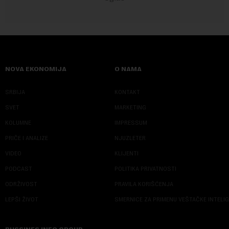
NOVA EKONOMIJA
O NAMA
SRBIJA
KONTAKT
SVET
MARKETING
KOLUMNE
IMPRESSUM
PRIČE I ANALIZE
NJUZLETER
VIDEO
KLIJENTI
PODCAST
POLITIKA PRIVATNOSTI
ODRŽIVOST
PRAVILA KORIŠĆENJA
LEPŠI ŽIVOT
SMERNICE ZA PRIMENU VEŠTAČKE INTELI