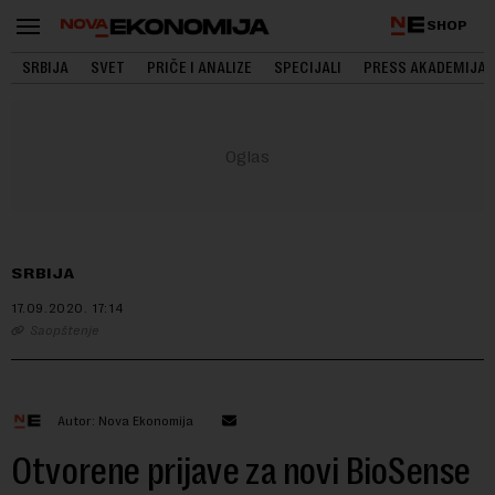
SHOP
SRBIJA
SVET
PRIČE I ANALIZE
SPECIJALI
PRESS AKADEMIJA
SRBIJA
17.09.2020.
17:14
Saopštenje
Autor: Nova Ekonomija
Otvorene prijave za novi BioSense