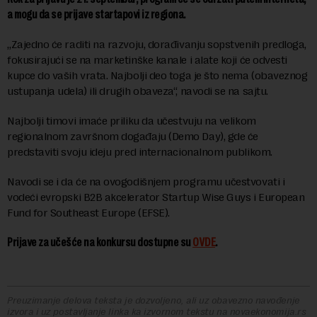
a mogu da se prijave startapovi iz regiona.
„Zajedno će raditi na razvoju, dorađivanju sopstvenih predloga,
fokusirajući se na marketinške kanale i alate koji će odvesti
kupce do vaših vrata. Najbolji deo toga je što nema (obaveznog
ustupanja udela) ili drugih obaveza“, navodi se na sajtu.
Najbolji timovi imaće priliku da učestvuju na velikom
regionalnom završnom događaju (Demo Day), gde će
predstaviti svoju ideju pred internacionalnom publikom.
Navodi se i da će na ovogodišnjem programu učestvovati i
vodeći evropski B2B akcelerator Startup Wise Guys i European
Fund for Southeast Europe (EFSE).
Prijave za učešće na konkursu dostupne su
OVDE
.
Preuzimanje delova teksta je dozvoljeno, ali uz obavezno navođenje
izvora i uz postavljanje linka ka izvornom tekstu na novaekonomija.rs