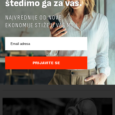
štedimo ga za vas.
NAJVREDNIJE OD NOVE
EKONOMIJE STIŽE U VAŠ MEJL.
Papua Nova Gvineja potvrdila učešće na Ekspo
2027
PRIJAVITE SE
Papua Nova Gvineja jedna je od 141 međunarodne učesnice
koje su do sada potvrdile učešće na specijalizovanoj
međunarodnoj izložbi "Ekspu 2027" Beograd, gde će predstaviti
i kao državu sa najvećom jezičkom ra...