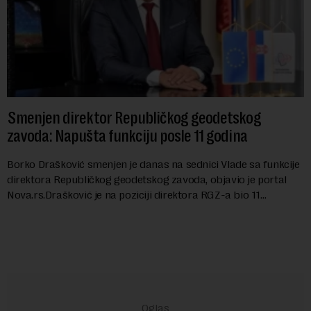
Smenjen direktor Republičkog geodetskog
zavoda: Napušta funkciju posle 11 godina
Borko Drašković smenjen je danas na sednici Vlade sa funkcije
direktora Republičkog geodetskog zavoda, objavio je portal
Nova.rs.Drašković je na poziciji direktora RGZ-a bio 11
godina.Kako piše Nova....