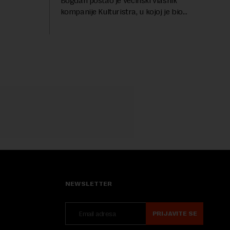
Bogdan postao je većinski vlasnik
...
kompanije Kulturistra, u kojoj je bio
suvlasnik sa, između ostalog, aktuelnom
ministarkom rudarstva i energetike u
Vladi Srbije, Dubravkom...
NEWSLETTER
PRIJAVITE SE