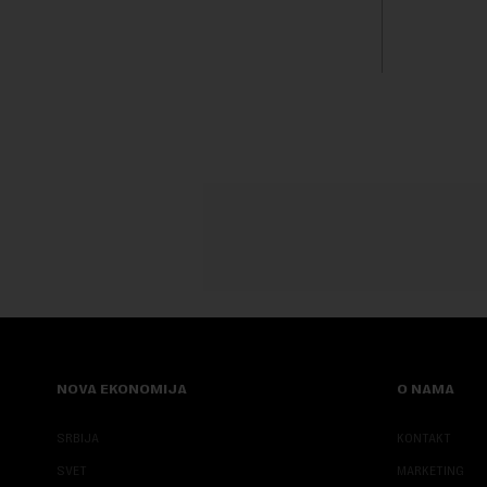
GSP i Centr...
kvalitet...
NOVA EKONOMIJA
O NAMA
SRBIJA
KONTAKT
SVET
MARKETING