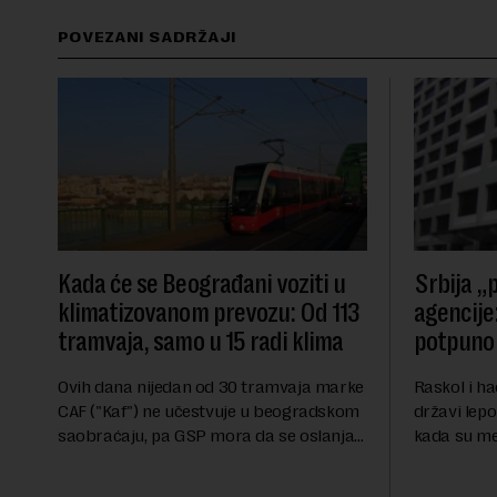
POVEZANI SADRŽAJI
Kada će se Beograđani voziti u
Srbija „p
klimatizovanom prevozu: Od 113
agencije:
tramvaja, samo u 15 radi klima
potpuno 
Ovih dana nijedan od 30 tramvaja marke
Raskol i ha
CAF ("Kaf") ne učestvuje u beogradskom
državi lepo
saobraćaju, pa GSP mora da se oslanja
kada su me
na stara vozila bez klima uređaja, kažu
ekonomske i
za Novu ekonomiju iz Sindikata Centar –
sveta uvozi