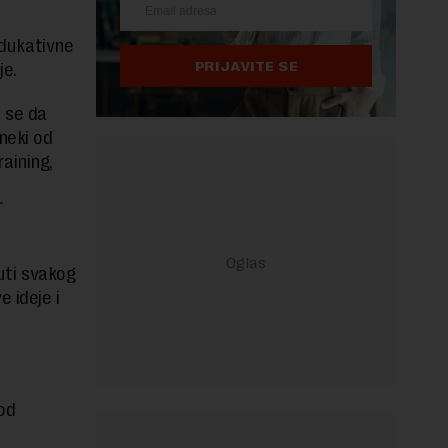
u
edukativne
PRIJAVITE SE
je.
 se da
neki od
aining,
r
ti svakog
 ideje i
od