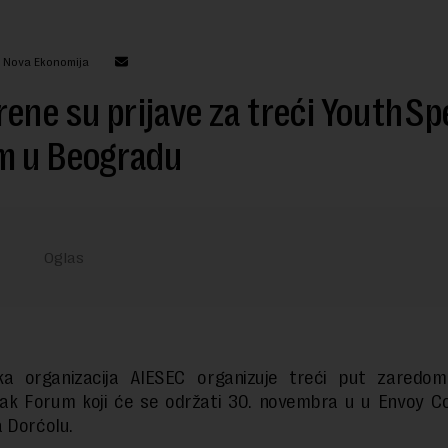
: Nova Ekonomija
ene su prijave za treći YouthSp
m u Beogradu
ka organizacija AIESEC organizuje treći put zaredom
ak Forum koji će se održati 30. novembra u u Envoy C
 Dorćolu.