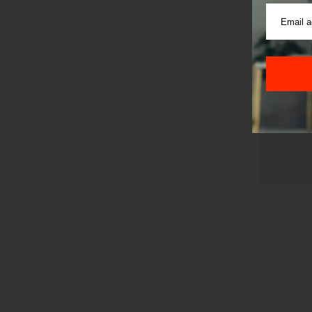
Pre sla
korišćen
Sajt je
Korišće