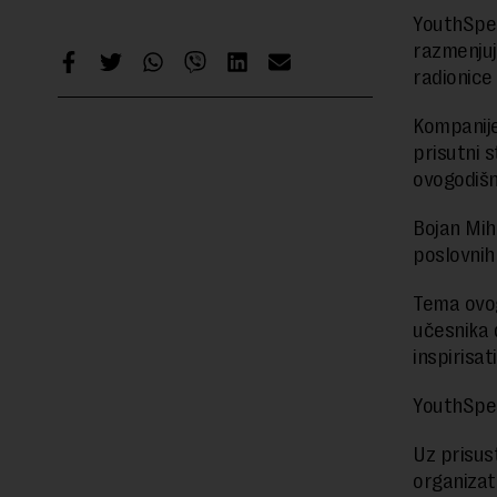
YouthSpe
razmenjuju
radionice
Kompanije
prisutni 
ovogodišn
Bojan Mih
poslovnih 
Tema ovog
učesnika 
inspirisat
YouthSpe
Uz prisus
organizat