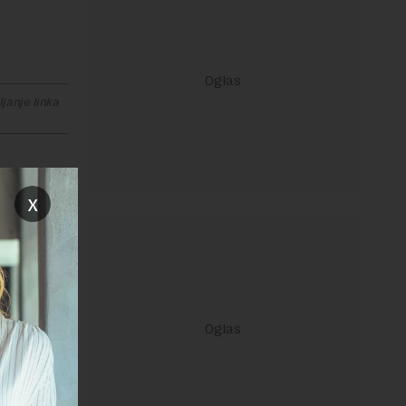
janje linka
x