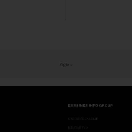
kanalizacionog sistema u Beog
BUSSINES INFO GROUP
ONLINE EDUKACIJE
IZDAVAŠTVO