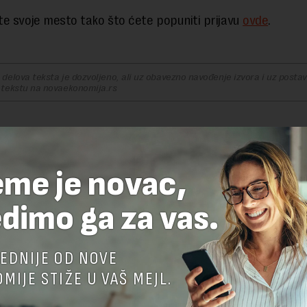
e svoje mesto tako što ćete popuniti prijavu
ovde
.
delova teksta je dozvoljeno, ali uz obavezno navođenje izvora i uz postavl
 tekstu na novaekonomija.rs
TE ODGOVOR
eme je novac,
dimo ga za vas.
EDNIJE OD NOVE
MIJE STIŽE U VAŠ MEJL.