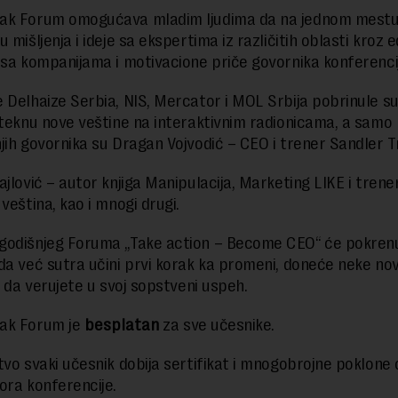
ak Forum omogućava mladim ljudima da na jednom mest
 mišljenja i ideje sa ekspertima iz različitih oblasti kroz 
 sa kompanijama i motivacione priče govornika konferenci
 Delhaize Serbia, NIS, Mercator i MOL Srbija pobrinule su
steknu nove veštine na interaktivnim radionicama, a samo 
jih govornika su Dragan Vojvodić – CEO i trener Sandler Tr
ajlović – autor knjiga Manipulacija, Marketing LIKE i trene
veština, kao i mnogi drugi.
odišnjeg Foruma „Take action – Become CEO“ će pokrenu
da već sutra učini prvi korak ka promeni, doneće neke nove
i da verujete u svoj sopstveni uspeh.
ak Forum je
besplatan
za sve učesnike.
tvo svaki učesnik dobija sertifikat i mnogobrojne poklone 
ora konferencije.