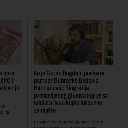
e para
Ko je Goran Bogdan, poslovni
EXPO i
partner Dubravke Đedović
lizaciju
Handanović: Biografija
proslavljenog glumca koji je sa
ministarkom kupio luksuzno
kog
zemljište
jardi
ve 1,5
Proslavljeni hrvatski glumac Goran
t centralnog