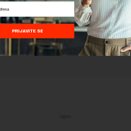
nja komentara, molimo vas da se upoznate sa
pravilima komentarisanja i p
ja sajta.
 zaštićen pomocu reCaptcha i Google.
Google Politika Privatnosti
i
Google
nja
su primenjeni.
PRIJAVITE SE