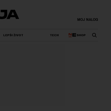
MOJ NALOG
SHOP
LEPŠI ŽIVOT
TECH