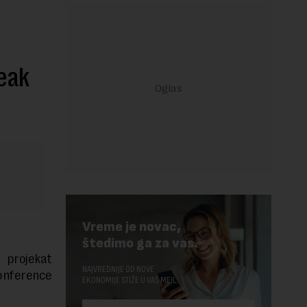
eak
Vreme je novac,
štedimo ga za vas.
 projekat
NAJVREDNIJE OD NOVE
onference
EKONOMIJE STIŽE U VAŠ MEJL.