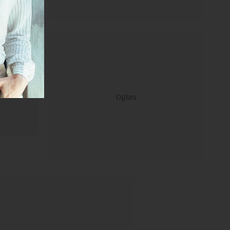
ravilima
 Uslovi