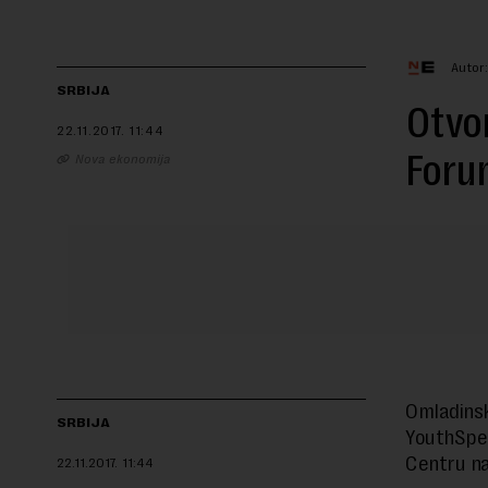
Autor
SRBIJA
Otvor
22.11.2017.
11:44
Foru
Nova ekonomija
Omladins
SRBIJA
YouthSpe
Centru na
22.11.2017.
11:44