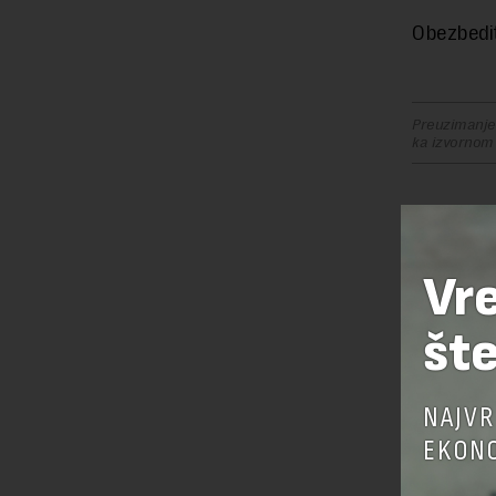
Obezbedit
Preuzimanje 
ka izvornom
OSTAVI
Vr
šte
NAJVR
EKONO