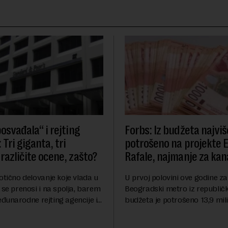
osvađala“ i rejting
Forbs: Iz budžeta najviš
 Tri giganta, tri
potrošeno na projekte 
različite ocene, zašto?
Rafale, najmanje za kana
otično delovanje koje vlada u
U prvoj polovini ove godine za
 se prenosi i na spolja, barem
Beogradski metro iz republič
đunarodne rejting agencije i
budžeta je potrošeno 13,9 mili
nstitucije u pitanju. Mi od
dinara, za novi most preko Sa
mo inflaciju, robu lošijeg
milijardi dinara, a za projeka