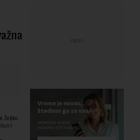
važna
Vreme je novac,
štedimo ga za vas.
e Željko
NAJVREDNIJE OD NOVE
čun i
EKONOMIJE STIŽE U VAŠ MEJL.