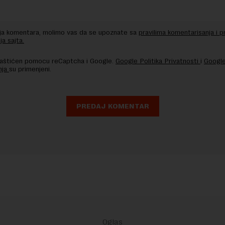
nja komentara, molimo vas da se upoznate sa
pravilima komentarisanja i p
ja sajta.
 zaštićen pomocu reCaptcha i Google.
Google Politika Privatnosti
i
Google
nja
su primenjeni.