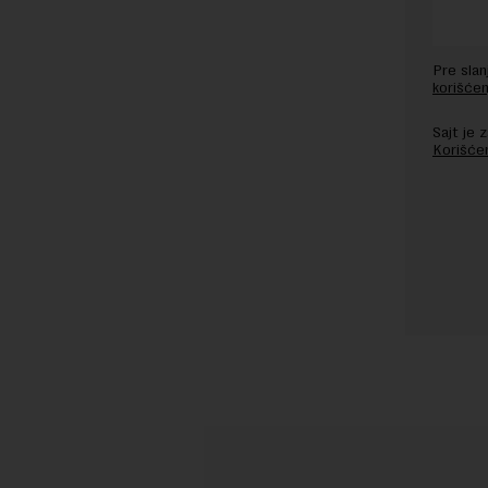
Pre sla
korišćen
Sajt je
Korišće