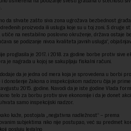
no usmerena na podizanje svesti građana o štetnosti siv
.
o da shvate zašto siva zona ugrožava bezbednost građa
dređenih proizvoda ili usluga koje su u toj zoni. S druge st
 utiče na nestabilno poslovno okruženje, država ostaje b
ćava se podizanje nivoa kvaliteta javnih usluga“, objašnjav
je proglasila je 2017. i 2018. za godine borbe protiv sive e
a je nagrada u kojoj se sakupljaju fiskalni računi.
dodaje da je jedna od mera koja je sprovedena u borbi pro
 i donošenje Zakona o inspekcijskom nadzoru čija je prim
 avgustu 2015. godine. Navodi da je iste godine Vlada formi
iono telo za borbu protiv sive ekonomije i da je donet akci
buhvata samo inspekcijski nadzor.
, kako kaže, postojala „negativna nadležnost“ – prema
ovanim subjektima niko nije postupao, već su predmet kont
koji posluju legalno