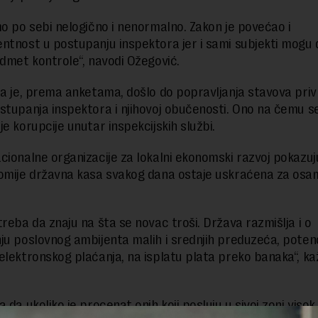
mo po sebi nelogično i nenormalno. Zakon je povećao i
ntnost u postupanju inspektora jer i sami subjekti mogu 
edmet kontrole“, navodi Ožegović.
da je, prema anketama, došlo do popravljanja stavova priv
stupanja inspektora i njihovoj obučenosti. Ono na čemu se
e korupcije unutar inspekcijskih službi.
cionalne organizacije za lokalni ekonomski razvoj pokazu
omije državna kasa svakog dana ostaje uskraćena za osa
treba da znaju na šta se novac troši. Država razmišlja i o
ju poslovnog ambijenta malih i srednjih preduzeća, poten
elektronskog plaćanja, na isplatu plata preko banaka“, ka
 da ukoliko je procenat onih koji posluju u sivoj zoni visok