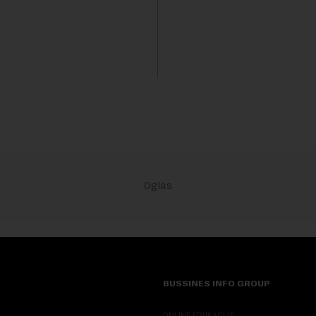
nstitucije u pitanju. Mi od
dinara, za novi most preko Sa
mo inflaciju, robu lošijeg
milijardi dinara, a za projeka
kanalizacionog sistema u Beog
BUSSINES INFO GROUP
ONLINE EDUKACIJE