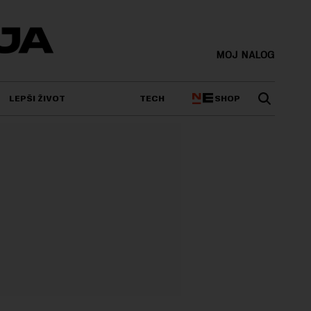
MOJ NALOG
SHOP
LEPŠI ŽIVOT
TECH