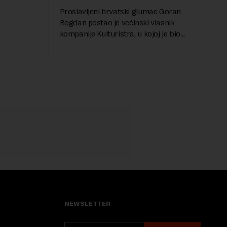
ve 1,5
Proslavljeni hrvatski glumac Goran
t centralnog
Bogdan postao je većinski vlasnik
...
kompanije Kulturistra, u kojoj je bio
suvlasnik sa, između ostalog, aktuelnom
ministarkom rudarstva i energetike u
Vladi Srbije, Dubravkom...
NEWSLETTER