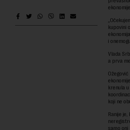
prevashod
ekonomije
„Očekujem
kupovini o
ekonomija
i onemogu
Vlada Srbi
a prva mer
Ožegović 
ekonomije
krenula u
koordinac
koji ne o
Ranije je
neregistr
samo oni 