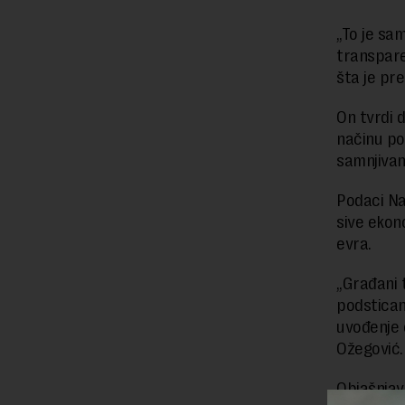
„To je sa
transpare
šta je pr
On tvrdi 
načinu po
samnjivanj
Podaci Na
sive ekon
evra.
„Građani 
podstican
uvođenje 
Ožegović.
Objašnjava