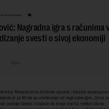
: Nova Ekonomija
vić: Nagradna igra s računima 
dizanje svesti o sivoj ekonomiji
ekretar Ministarstva državne uprave i lokalne samouprav
izjavio je za N1 da su očekivanja od nagradne igre „Uzmi ra
oja počinje danas i trajaće do kraja marta, velika i da su