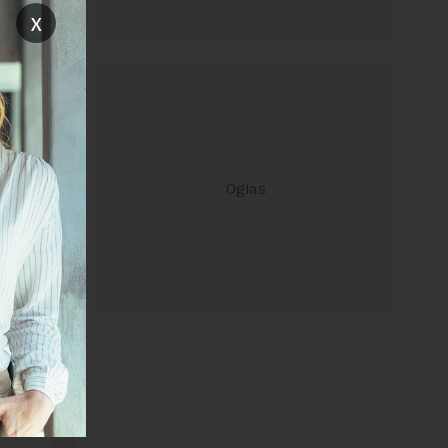
x
nomiju. To
janje linka