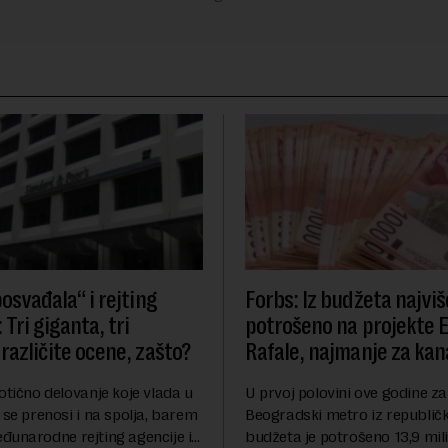
osvađala“ i rejting
Forbs: Iz budžeta najviš
 Tri giganta, tri
potrošeno na projekte 
različite ocene, zašto?
Rafale, najmanje za kana
otično delovanje koje vlada u
U prvoj polovini ove godine za
 se prenosi i na spolja, barem
Beogradski metro iz republič
đunarodne rejting agencije i
budžeta je potrošeno 13,9 mili