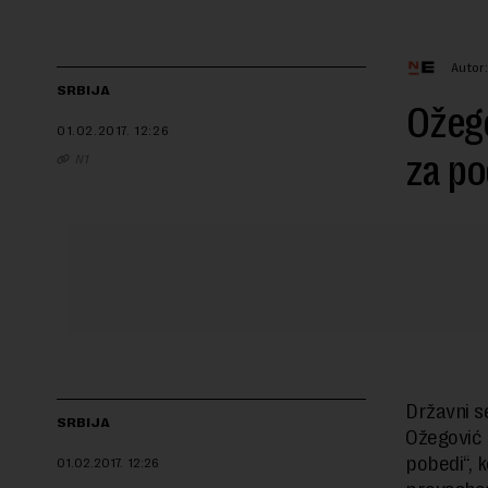
Autor
SRBIJA
Ožego
01.02.2017.
12:26
za po
N1
Državni s
SRBIJA
Ožegović 
pobedi“, k
01.02.2017.
12:26