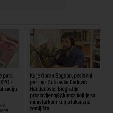
e para
Ko je Goran Bogdan, poslovni
EXPO i
partner Dubravke Đedović
lizaciju
Handanović: Biografija
proslavljenog glumca koji je sa
ministarkom kupio luksuzno
kog
zemljište
jardi