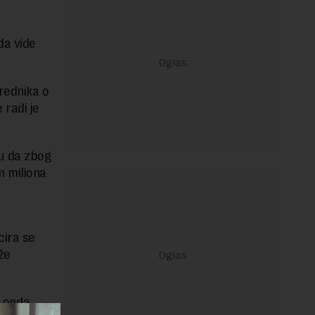
da vide
rednika o
 radi je
ju da zbog
m miliona
cira se
že
, onda