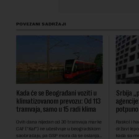
POVEZANI SADRŽAJI
Kada će se Beograđani voziti u
Srbija „p
klimatizovanom prevozu: Od 113
agencije:
tramvaja, samo u 15 radi klima
potpuno 
Ovih dana nijedan od 30 tramvaja marke
Raskol i ha
CAF ("Kaf") ne učestvuje u beogradskom
državi lepo
saobraćaju, pa GSP mora da se oslanja
kada su me