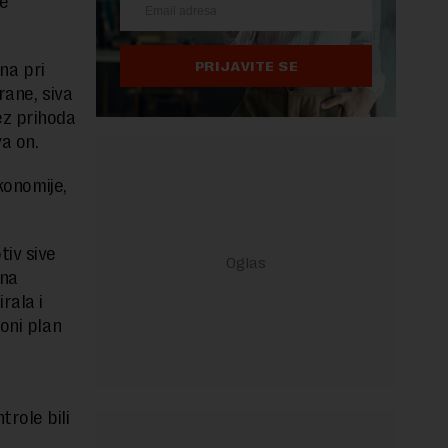
e
PRIJAVITE SE
na pri
rane, siva
ez prihoda
a on.
konomije,
tiv sive
ena
rala i
oni plan
role bili