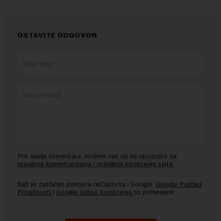
OSTAVITE ODGOVOR
Pre slanja komentara, molimo vas da se upoznate sa
pravilima komentarisanja i pravilima korišćenja sajta.
Sajt je zaštićen pomocu reCaptcha i Google.
Google Politika
Privatnosti
i
Google Uslovi Korišćenja
su primenjeni.