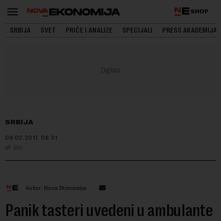
SHOP
SRBIJA
SVET
PRIČE I ANALIZE
SPECIJALI
PRESS AKADEMIJA
SRBIJA
09.02.2017.
06:31
Blic
Autor: Nova Ekonomija
Panik tasteri uvedeni u ambulante