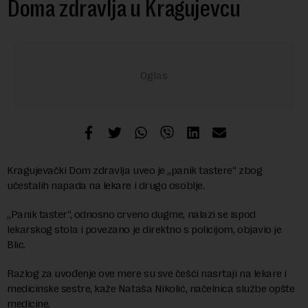
Doma zdravlja u Kragujevcu
Kragujevački Dom zdravlja uveo je „panik tastere“ zbog
učestalih napada na lekare i drugo osoblje.
„Panik taster“, odnosno crveno dugme, nalazi se ispod
lekarskog stola i povezano je direktno s policijom, objavio je
Blic.
Razlog za uvođenje ove mere su sve češći nasrtaji na lekare i
medicinske sestre, kaže Nataša Nikolić, načelnica službe opšte
medicine.