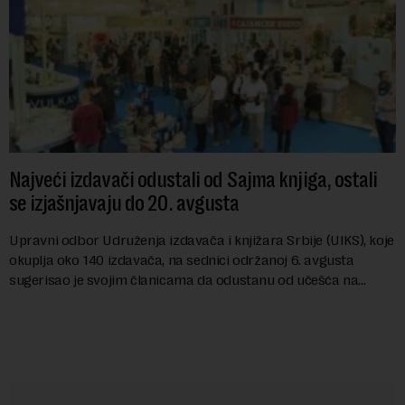
Najveći izdavači odustali od Sajma knjiga, ostali
se izjašnjavaju do 20. avgusta
Upravni odbor Udruženja izdavača i knjižara Srbije (UIKS), koje
okuplja oko 140 izdavača, na sednici održanoj 6. avgusta
sugerisao je svojim članicama da odustanu od učešća na
predstojećem Sajmu knjiga. Vrem...