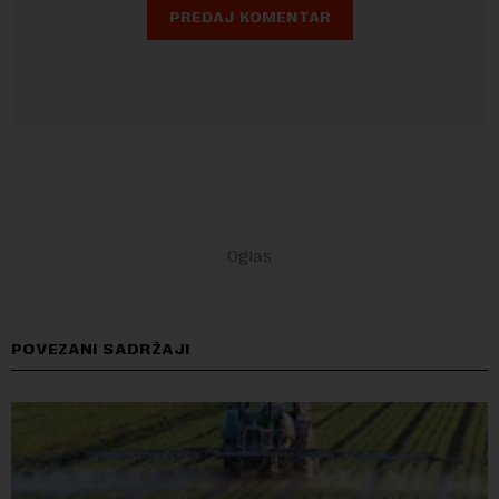
POVEZANI SADRŽAJI