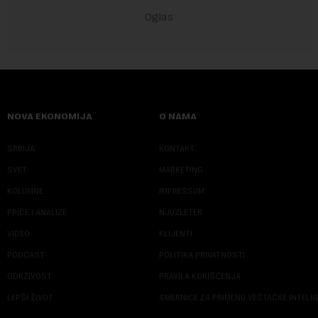
NOVA EKONOMIJA
O NAMA
SRBIJA
KONTAKT
SVET
MARKETING
KOLUMNE
IMPRESSUM
PRIČE I ANALIZE
NJUZLETER
VIDEO
KLIJENTI
PODCAST
POLITIKA PRIVATNOSTI
ODRŽIVOST
PRAVILA KORIŠĆENJA
LEPŠI ŽIVOT
SMERNICE ZA PRIMENU VEŠTAČKE INTELI