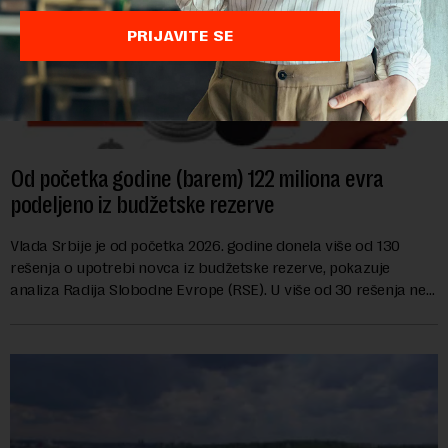
PRIJAVITE SE
Od početka godine (barem) 122 miliona evra
podeljeno iz budžetske rezerve
Vlada Srbije je od početka 2026. godine donela više od 130
rešenja o upotrebi novca iz budžetske rezerve, pokazuje
analiza Radija Slobodne Evrope (RSE). U više od 30 rešenja ne
navodi se tačan iznos koji će ...