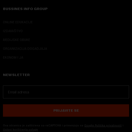
BUSSINES INFO GROUP
ONLINE EDUKACIJE
IZDAVAŠTVO
MEDIJSKE OBUKE
ORGANIZACIJA DOGADJAJA
EKONOM I JA
NEWSLETTER
PRIJAVITE SE
Ova stranica je zaštićena sa reCAPTCHA i primenjuju se
Google Politika privatnosti
i
Uslovi korišćenja usluge