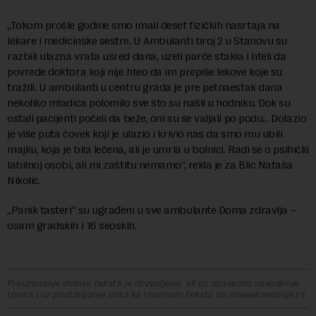
„Tokom prošle godine smo imali deset fizičkih nasrtaja na
lekare i medicinske sestre. U Ambulanti broj 2 u Stanovu su
razbili ulazna vrata usred dana, uzeli parče stakla i hteli da
povrede doktora koji nije hteo da im prepiše lekove koje su
tražili. U ambulanti u centru grada je pre petnaestak dana
nekoliko mladića polomilo sve što su našli u hodniku. Dok su
ostali pacijenti počeli da beže, oni su se valjali po podu… Dolazio
je više puta čovek koji je ulazio i krivio nas da smo mu ubili
majku, koja je bila lečena, ali je umrla u bolnici. Radi se o psihički
labilnoj osobi, ali mi zaštitu nemamo“, rekla je za Blic Nataša
Nikolić.
„Panik tasteri“ su ugrađeni u sve ambulante Doma zdravlja –
osam gradskih i 16 seoskih.
Preuzimanje delova teksta je dozvoljeno, ali uz obavezno navođenje
izvora i uz postavljanje linka ka izvornom tekstu na novaekonomija.rs