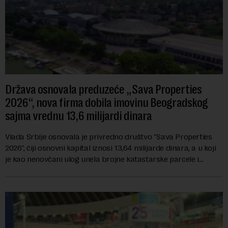
Država osnovala preduzeće „Sava Properties
2026“, nova firma dobila imovinu Beogradskog
sajma vrednu 13,6 milijardi dinara
Vlada Srbije osnovala je privredno društvo "Sava Properties
2026", čiji osnovni kapital iznosi 13,64 milijarde dinara, a u koji
je kao nenovčani ulog unela brojne katastarske parcele i
objekte u okviru kompl...