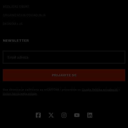
MEDIJSKE OBUKE
ORGANIZACIJA DOGADJAJA
EKONOM I JA
NEWSLETTER
PRIJAVITE SE
Ova stranica je zaštićena sa reCAPTCHA i primenjuju se
Google Politika privatnosti
i
Uslovi korišćenja usluge