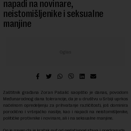
napadi na novinare,
neistomišljenike i seksualne
manjine
Zaštitnik građana Zoran Pašalić saopštio je danas, povodom
Međunarodnog dana tolerancije, da je u društvu u Srbiji uprkos
načelnom opredeljenju za prihvatanje različitosti, još dominira
porodično i vršnjačko nasilje, kao i napadi na neistomišljenike,
političke protivnike i novinare, ali i na seksualne manjine.
On je naveo da je kratak put od negativnog stava i predrasuda