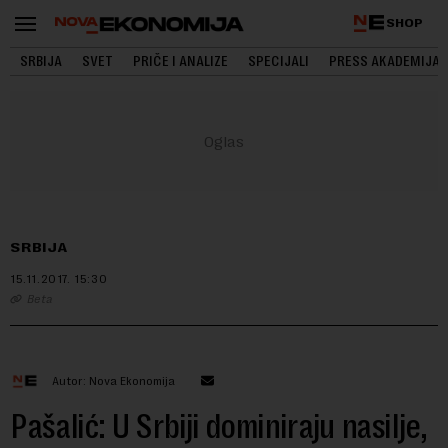
SHOP
SRBIJA
SVET
PRIČE I ANALIZE
SPECIJALI
PRESS AKADEMIJA
SRBIJA
15.11.2017.
15:30
Beta
Autor: Nova Ekonomija
Pašalić: U Srbiji dominiraju nasilje,