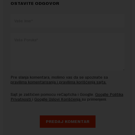
OSTAVITE ODGOVOR
Pre slanja komentara, molimo vas da se upoznate sa
pravilima komentarisanja i pravilima korišćenja sajta.
Sajt je zaštićen pomocu reCaptcha i Google.
Google Politika
Privatnosti
i
Google Uslovi Korišćenja
su primenjeni.