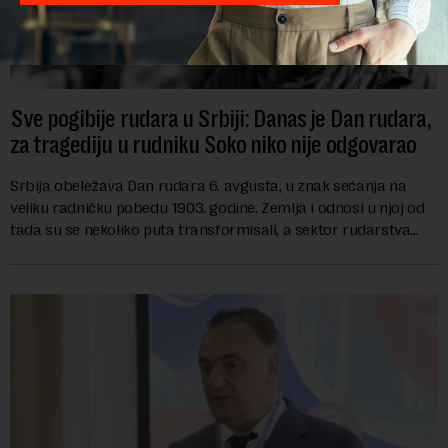
Sve pogibije rudara u Srbiji: Danas je Dan rudara,
za tragediju u rudniku Soko niko nije odgovarao
Srbija obeležava Dan rudara 6. avgusta, u znak sećanja na
veliku radničku pobedu 1903. godine. Zemlja i odnosi u njoj od
tada su se nekoliko puta transformisali, a sektor rudarstva
danas karakterišu velike r...