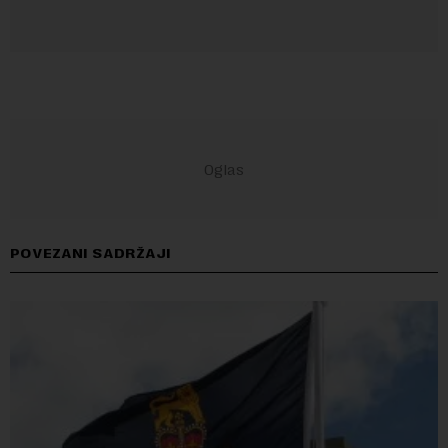
POVEZANI SADRŽAJI