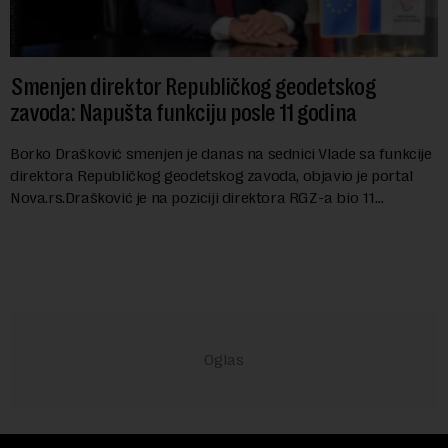
Smenjen direktor Republičkog geodetskog
zavoda: Napušta funkciju posle 11 godina
Borko Drašković smenjen je danas na sednici Vlade sa funkcije
direktora Republičkog geodetskog zavoda, objavio je portal
Nova.rs.Drašković je na poziciji direktora RGZ-a bio 11
godina.Kako piše Nova....