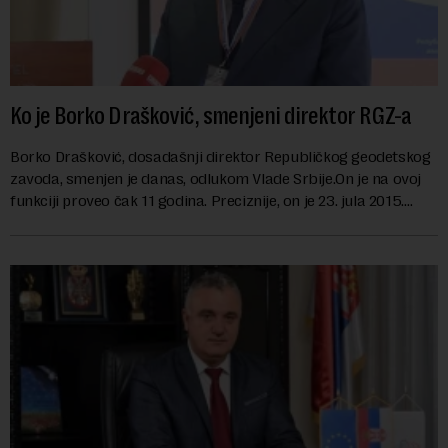
Ko je Borko Drašković, smenjeni direktor RGZ-a
Borko Drašković, dosadašnji direktor Republičkog geodetskog
zavoda, smenjen je danas, odlukom Vlade Srbije.On je na ovoj
funkciji proveo čak 11 godina. Preciznije, on je 23. jula 2015.
izabran za v.d. di...