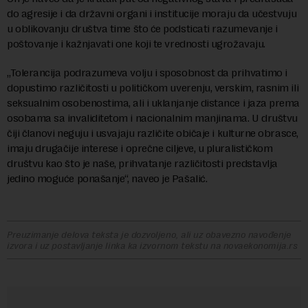
do agresije i da državni organi i institucije moraju da učestvuju
u oblikovanju društva time što će podsticati razumevanje i
poštovanje i kažnjavati one koji te vrednosti ugrožavaju.
„Tolerancija podrazumeva volju i sposobnost da prihvatimo i
dopustimo različitosti u političkom uverenju, verskim, rasnim ili
seksualnim osobenostima, ali i uklanjanje distance i jaza prema
osobama sa invaliditetom i nacionalnim manjinama. U društvu
čiji članovi neguju i usvajaju različite običaje i kulturne obrasce,
imaju drugačije interese i oprečne ciljeve, u pluralističkom
društvu kao što je naše, prihvatanje različitosti predstavlja
jedino moguće ponašanje“, naveo je Pašalić.
Preuzimanje delova teksta je dozvoljeno, ali uz obavezno navođenje
izvora i uz postavljanje linka ka izvornom tekstu na novaekonomija.rs