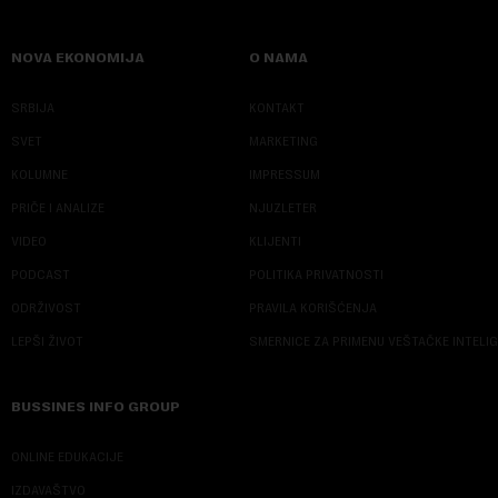
NOVA EKONOMIJA
O NAMA
SRBIJA
KONTAKT
SVET
MARKETING
KOLUMNE
IMPRESSUM
PRIČE I ANALIZE
NJUZLETER
VIDEO
KLIJENTI
PODCAST
POLITIKA PRIVATNOSTI
ODRŽIVOST
PRAVILA KORIŠĆENJA
LEPŠI ŽIVOT
SMERNICE ZA PRIMENU VEŠTAČKE INTELI
BUSSINES INFO GROUP
ONLINE EDUKACIJE
IZDAVAŠTVO