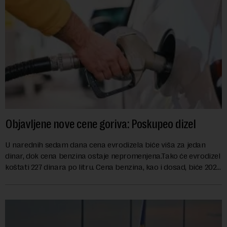
Objavljene nove cene goriva: Poskupeo dizel
U narednih sedam dana cena evrodizela biće viša za jedan
dinar, dok cena benzina ostaje nepromenjena.Tako će evrodizel
koštati 227 dinara po litru. Cena benzina, kao i dosad, biće 202
dinara po litru. ...