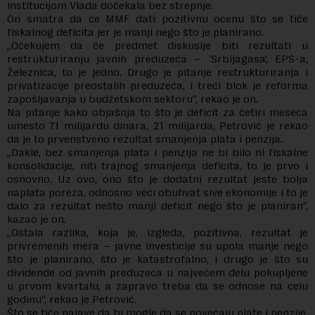
institucijom Vlada dočekala bez strepnje.
On smatra da će MMF dati pozitivnu ocenu što se tiče
fiskalnog deficita jer je manji nego što je planirano.
„Očekujem da će predmet diskusije biti rezultati u
restrukturiranju javnih preduzeća – ‘Srbijagasa’, EPS-a,
Železnica, to je jedno. Drugo je pitanje restrukturiranja i
privatizacije preostalih preduzeća, i treći blok je reforma
zapošljavanja u budžetskom sektoru“, rekao je on.
Na pitanje kako objašnja to što je deficit za četiri meseca
umesto 71 milijardu dinara, 21 milijarda, Petrović je rekao
da je to prvenstveno rezultat smanjenja plata i penzija.
„Dakle, bez smanjenja plata i penzija ne bi bilo ni fiskalne
konsolidacije, niti trajnog smanjenja deficita, to je prvo i
osnovno. Uz ovo, ono što je dodatni rezultat jeste bolja
naplata poreza, odnosno veći obuhvat sive ekonomije i to je
dalo za rezultat nešto manji deficit nego što je planiran“,
kazao je on.
„Ostala razlika, koja je, izgleda, pozitivna, rezultat je
privremenih mera – javne investicije su upola manje nego
što je planirano, što je katastrofalno, i drugo je što su
dividende od javnih preduzeća u najvećem delu pokupljene
u prvom kvartalu, a zapravo treba da se odnose na celu
godinu“, rekao je Petrović.
Što se tiče najave da bi mogle da se povećaju plate i penzije,