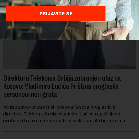
PRIJAVITE SE
Direktoru Telekoma Srbija zabranjen ulaz na
Kosovo: Vladimira Lučića Priština proglasila
personom non grata
Ministarstvo unutrašnjih poslova Kosova proglasilo je
direktora Telekoma Srbije Vladimira Lučića nepoželjnom
osobom i trajno mu zabranilo ulazak, tranzit i boravak na
Kosovu, navodeći kao razlog njegove javn...