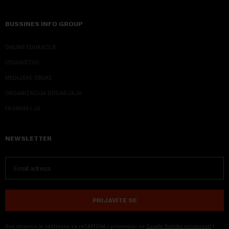
BUSSINES INFO GROUP
ONLINE EDUKACIJE
IZDAVAŠTVO
MEDIJSKE OBUKE
ORGANIZACIJA DOGADJAJA
EKONOM I JA
NEWSLETTER
PRIJAVITE SE
Ova stranica je zaštićena sa reCAPTCHA i primenjuju se
Google Politika privatnosti
i