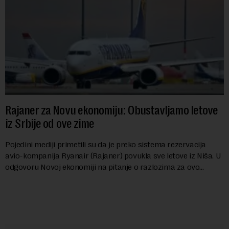
Rajaner za Novu ekonomiju: Obustavljamo letove
iz Srbije od ove zime
Pojedini mediji primetili su da je preko sistema rezervacija
avio-kompanija Ryanair (Rajaner) povukla sve letove iz Niša. U
odgovoru Novoj ekonomiji na pitanje o razlozima za ovo
povlačenje, ovaj avio-gigant...