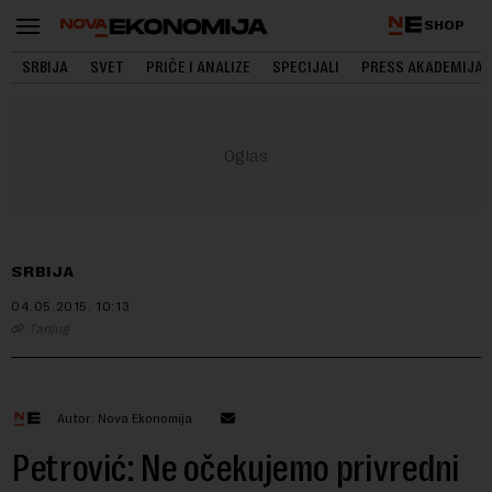
SHOP
SRBIJA
SVET
PRIČE I ANALIZE
SPECIJALI
PRESS AKADEMIJA
SRBIJA
04.05.2015.
10:13
Tanjug
Autor: Nova Ekonomija
Petrović: Ne očekujemo privredni