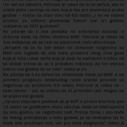
i to već od oktobra, Petrović je rekao da bi se deficit, ako bi
vratili plate i penzije na nivo koji je bio pre novembra prošle
godine – vratio na stari nivo od 6,6 odsto „i mi ne vidimo
prostor za njihovo povećanje tokom ove tri godine,
zaključno sa 2017. godinom“.
Na pitanje da li ima pomaka na smanjenju davanja iz
državne kase, na čemu insistira MMF, Petrović je rekao da
ima indikacija da se radi na planovima restrukturiranja.
„Verujem da će to biti jedan od osnovnih razgovora sa
MMF-om. Izgleda da ima malo prostora zbog cene gasa
koja je niža i cene nafte koja je pala na svetskom tržištu, da
se dobije vreme da se ti problemi rešavaju. Ali oni moraju
tokom ove godine da se reše“, rekao je on.
Na pitanje da li su ostvariva očekivanja Vlade od MMF-a da
promeni prognozu očekivanog rasta srpske privrede sa
negativne na pozitivnih 0,5 odsto, Petrović je rekao da –
kako idemo – još ne vidimo da bi privredni rast mogao da
se pojavi ove godine.
„Upravo objavljeni podatak da je BDP u prvom kvartalu pao
1,9 odsto na godišnjem nivou ukazuje, kada se ekstrapolira
na celu godinu, na negativan rast. Prema tome, i ako dođe
do nekog poboljšanja u toku godine, ja ne očekujem da to
bude neki pozitivan rast, već pre neka stagnacija“, rekao je