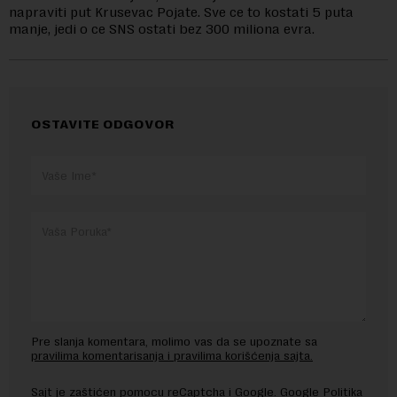
napraviti put Krusevac Pojate. Sve ce to kostati 5 puta
manje, jedi o ce SNS ostati bez 300 miliona evra.
OSTAVITE ODGOVOR
Pre slanja komentara, molimo vas da se upoznate sa
pravilima komentarisanja i pravilima korišćenja sajta.
Sajt je zaštićen pomocu reCaptcha i Google.
Google Politika