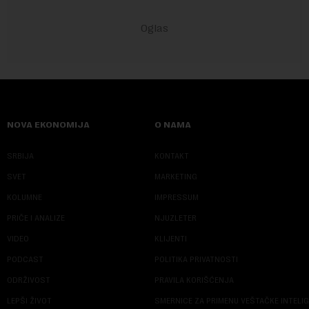
NOVA EKONOMIJA
O NAMA
SRBIJA
KONTAKT
SVET
MARKETING
KOLUMNE
IMPRESSUM
PRIČE I ANALIZE
NJUZLETER
VIDEO
KLIJENTI
PODCAST
POLITIKA PRIVATNOSTI
ODRŽIVOST
PRAVILA KORIŠĆENJA
LEPŠI ŽIVOT
SMERNICE ZA PRIMENU VEŠTAČKE INTELI