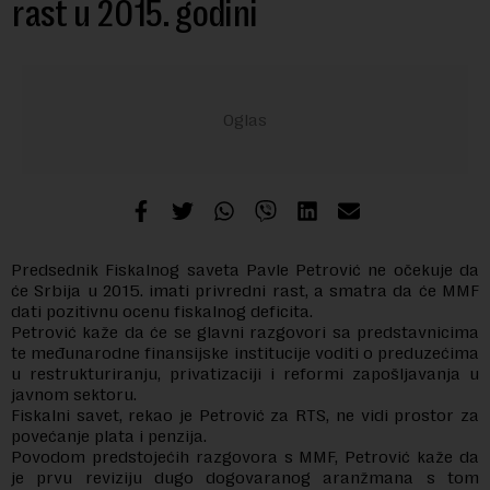
rast u 2015. godini
Predsednik Fiskalnog saveta Pavle Petrović ne očekuje da
će Srbija u 2015. imati privredni rast, a smatra da će MMF
dati pozitivnu ocenu fiskalnog deficita.
Petrović kaže da će se glavni razgovori sa predstavnicima
te međunarodne finansijske institucije voditi o preduzećima
u restrukturiranju, privatizaciji i reformi zapošljavanja u
javnom sektoru.
Fiskalni savet, rekao je Petrović za RTS, ne vidi prostor za
povećanje plata i penzija.
Povodom predstojećih razgovora s MMF, Petrović kaže da
je prvu reviziju dugo dogovaranog aranžmana s tom