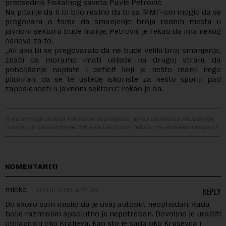
predsednik Fiskalnog saveta Pavle Petrović.
Na pitanje da li bi bilo realno da bi sa MMF-om moglo da se
pregovara o tome da smanjenje broja radnih mesta u
javnom sektoru bude manje, Petrović je rekao da ima nekog
osnova za to.
„Ali ako bi se pregovaralo da ne bude veliki broj smanjenja,
znači da moramo imati uštede na drugoj strani, da
poboljšanje naplate i deficit koji je nešto manji nego
planiran, da se te uštede iskoriste za nešto sporiji pad
zaposlenosti u javnom sektoru“, rekao je on.
Preuzimanje delova teksta je dozvoljeno, ali uz obavezno navođenje
izvora i uz postavljanje linka ka izvornom tekstu na novaekonomija.rs
KOMENTAR(1)
micko
03.08.2019. u 12:35
REPLY
Do skoro sam mislio da je ovaj autoput neophodan. Kada
bolje razmislim apsolutno je nepotreban. Dovoljno je uraditi
obilaznicu oko Kraljeva, kao sto je sada oko Krusevca i