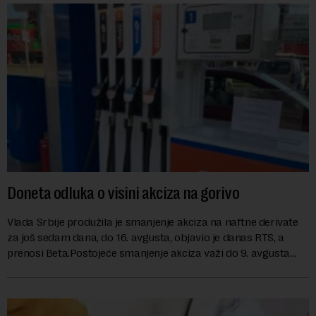
Doneta odluka o visini akciza na gorivo
Vlada Srbije produžila je smanjenje akciza na naftne derivate
za još sedam dana, do 16. avgusta, objavio je danas RTS, a
prenosi Beta.Postojeće smanjenje akciza važi do 9. avgusta
kao mera ublažavanja po...