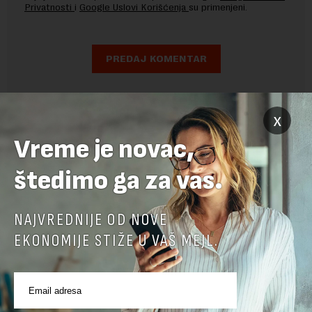
Privatnosti
i
Google Uslovi Korišćenja
su primenjeni.
x
Vreme je novac,
štedimo ga za vas.
NAJVREDNIJE OD NOVE
EKONOMIJE STIŽE U VAŠ MEJL.
POVEZANI SADRŽAJI