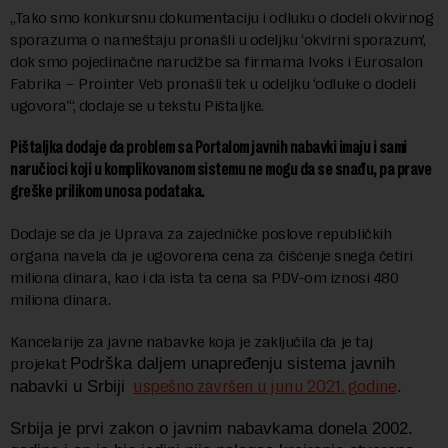
„Tako smo konkursnu dokumentaciju i odluku o dodeli okvirnog
sporazuma o nameštaju pronašli u odeljku ‘okvirni sporazum’,
dok smo pojedinačne narudžbe sa firmama Ivoks i Eurosalon
Fabrika – Prointer Veb pronašli tek u odeljku ‘odluke o dodeli
ugovora'“, dodaje se u tekstu Pištaljke.
Pištaljka dodaje da problem sa Portalom javnih nabavki imaju i sami
naručioci koji u komplikovanom sistemu ne mogu da se snađu, pa prave
greške prilikom unosa podataka.
Dodaje se da je Uprava za zajedničke poslove republičkih
organa navela da je ugovorena cena za čišćenje snega četiri
miliona dinara, kao i da ista ta cena sa PDV-om iznosi 480
miliona dinara.
Kancelarije za javne nabavke koja je zaključila da je taj
projekat
Podrška daljem unapređenju sistema javnih
uspešno završen u junu 2021. godine
.
nabavki u Srbiji
Srbija je prvi zakon o javnim nabavkama donela 2002.