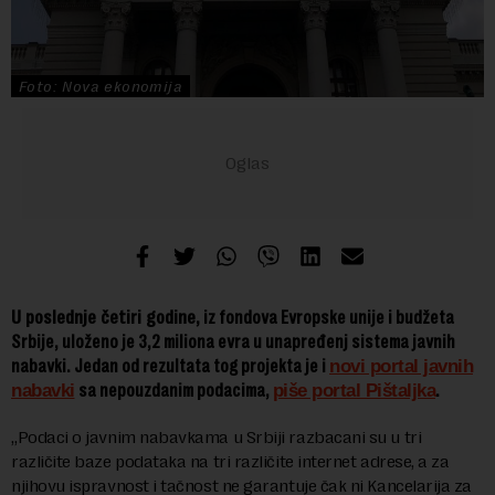
Foto: Nova ekonomija
U poslednje četiri godine,
iz fondova Evropske unije i budžeta
Srbije,
uloženo je 3,2 miliona evra
u unapređenj sistema javnih
nabavki
. Jedan od rezultata tog projekta j
e i
novi portal javnih
nabavki
sa nepouzdanim podacima,
piše portal Pištaljka
.
„Podaci o javnim nabavkama u Srbiji razbacani su u tri
različite baze podataka na tri različite internet adrese, a za
njihovu ispravnost i tačnost ne garantuje čak ni Kancelarija za