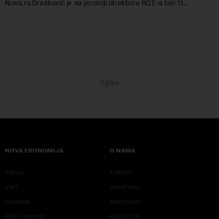
Nova.rs.Drašković je na poziciji direktora RGZ-a bio 11
godina.Kako piše Nova....
NOVA EKONOMIJA
O NAMA
SRBIJA
KONTAKT
SVET
MARKETING
KOLUMNE
IMPRESSUM
PRIČE I ANALIZE
NJUZLETER