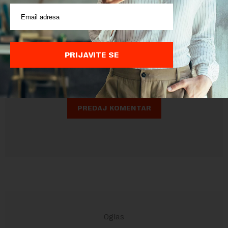
Pre slanja komentara, molimo vas da se upoznate sa
pravilima komentarisanja i pravilima korišćenja sajta.
PRIJAVITE SE
Sajt je zaštićen pomocu reCaptcha i Google.
Google Politika
Privatnosti
i
Google Uslovi Korišćenja
su primenjeni.