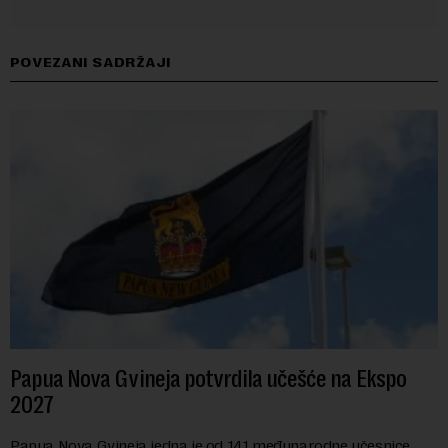
POVEZANI SADRŽAJI
Papua Nova Gvineja potvrdila učešće na Ekspo
2027
Papua Nova Gvineja jedna je od 141 međunarodne učesnice