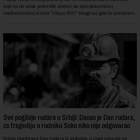
koje su do sada potvrdile učešće na specijalizovanoj
međunarodnoj izložbi "Ekspu 2027" Beograd, gde će predstaviti
i kao državu sa najvećom jezičkom ra...
Sve pogibije rudara u Srbiji: Danas je Dan rudara,
za tragediju u rudniku Soko niko nije odgovarao
Srbija obeležava Dan rudara 6. avgusta, u znak sećanja na