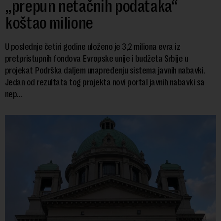
„prepun netačnih podataka“
koštao milione
U poslednje četiri godine uloženo je 3,2 miliona evra iz
pretpristupnih fondova Evropske unije i budžeta Srbije u
projekat Podrška daljem unapređenju sistema javnih nabavki.
Jedan od rezultata tog projekta novi portal javnih nabavki sa
nep...