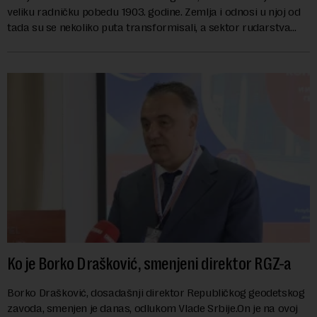
veliku radničku pobedu 1903. godine. Zemlja i odnosi u njoj od
tada su se nekoliko puta transformisali, a sektor rudarstva
danas karakterišu velike r...
Ko je Borko Drašković, smenjeni direktor RGZ-a
Borko Drašković, dosadašnji direktor Republičkog geodetskog
zavoda, smenjen je danas, odlukom Vlade Srbije.On je na ovoj