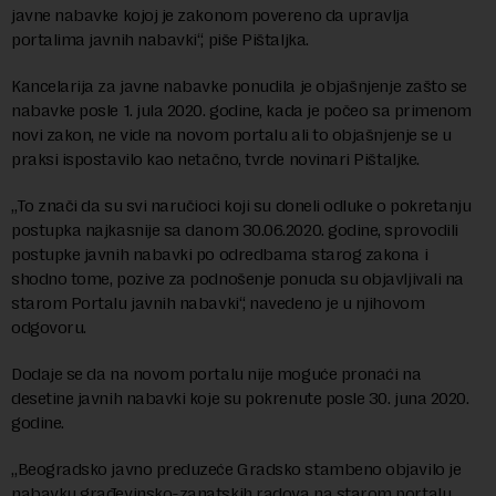
javne nabavke kojoj je zakonom povereno da upravlja
portalima javnih nabavki“, piše Pištaljka.
Kancelarija za javne nabavke ponudila je objašnjenje zašto se
nabavke posle 1. jula 2020. godine, kada je počeo sa primenom
novi zakon, ne vide na novom portalu ali to objašnjenje se u
praksi ispostavilo kao netačno, tvrde novinari Pištaljke.
„To znači da su svi naručioci koji su doneli odluke o pokretanju
postupka najkasnije sa danom 30.06.2020. godine, sprovodili
postupke javnih nabavki po odredbama starog zakona i
shodno tome, pozive za podnošenje ponuda su objavljivali na
starom Portalu javnih nabavki“, navedeno je u njihovom
odgovoru.
Dodaje se da na novom portalu nije moguće pronaći na
desetine javnih nabavki koje su pokrenute posle 30. juna 2020.
godine.
„Beogradsko javno preduzeće Gradsko stambeno objavilo je
nabavku građevinsko-zanatskih radova na starom portalu