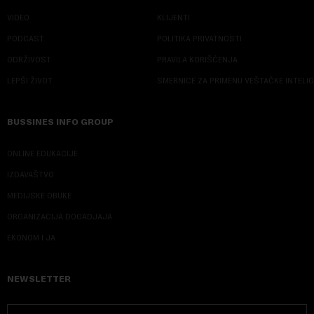
VIDEO
KLIJENTI
PODCAST
POLITIKA PRIVATNOSTI
ODRŽIVOST
PRAVILA KORIŠĆENJA
LEPŠI ŽIVOT
SMERNICE ZA PRIMENU VEŠTAČKE INTELI
BUSSINES INFO GROUP
ONLINE EDUKACIJE
IZDAVAŠTVO
MEDIJSKE OBUKE
ORGANIZACIJA DOGADJAJA
EKONOM I JA
NEWSLETTER