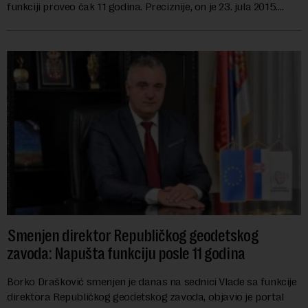
funkciji proveo čak 11 godina. Preciznije, on je 23. jula 2015.
izabran za v.d. di...
Smenjen direktor Republičkog geodetskog
zavoda: Napušta funkciju posle 11 godina
Borko Drašković smenjen je danas na sednici Vlade sa funkcije
direktora Republičkog geodetskog zavoda, objavio je portal