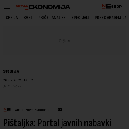
SHOP
SRBIJA
SVET
PRIČE I ANALIZE
SPECIJALI
PRESS AKADEMIJA
SRBIJA
26.07.2021.
16:32
Pištaljka
Autor: Nova Ekonomija
Pištaljka: Portal javnih nabavki