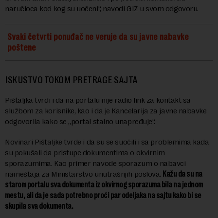
naručioca kod kog su uočeni“, navodi GIZ u svom odgovoru.
Svaki četvrti ponuđač ne veruje da su javne nabavke
poštene
ISKUSTVO TOKOM PRETRAGE SAJTA
Pištaljka tvrdi i da na portalu nije radio link za kontakt sa
službom za korisnike, kao i da je Kancelarija za javne nabavke
odgovorila kako se „portal stalno unapređuje“.
Novinari Pištaljke tvrde i da su se suočili i sa problemima kada
su pokušali da pristupe dokumentima o okvirnim
sporazumima. Kao primer navode sporazum o nabavci
nameštaja za Ministarstvo unutrašnjih poslova.
Kažu da su na
starom portalu sva dokumenta iz okvirnog sporazuma bila na jednom
mestu, ali da je sada potrebno proći par odeljaka na sajtu kako bi se
skupila sva dokumenta.