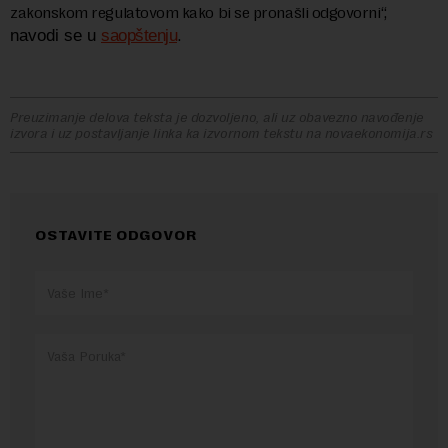
zakonskom regulatovom kako bi se pronašli odgovorni“,
.
navodi se u
saopštenju
Preuzimanje delova teksta je dozvoljeno, ali uz obavezno navođenje
izvora i uz postavljanje linka ka izvornom tekstu na novaekonomija.rs
OSTAVITE ODGOVOR