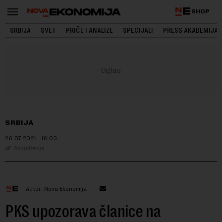
SHOP
SRBIJA
SVET
PRIČE I ANALIZE
SPECIJALI
PRESS AKADEMIJA
SRBIJA
26.07.2021.
16:03
Saopštenje
Autor: Nova Ekonomija
PKS upozorava članice na