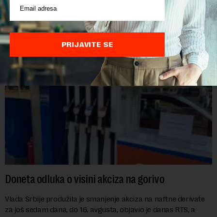
direktora Telekoma Srbije Vladimira Lučića nepoželjnom
osobom i trajno mu zabranilo ulazak, tranzit i boravak na
Kosovu, navodeći kao razlog njegove javn...
PRIJAVITE SE
Doneta odluka o visini akciza na gorivo
Vlada Srbije produžila je smanjenje akciza na naftne derivate
za još sedam dana, do 16. avgusta, objavio je danas RTS, a