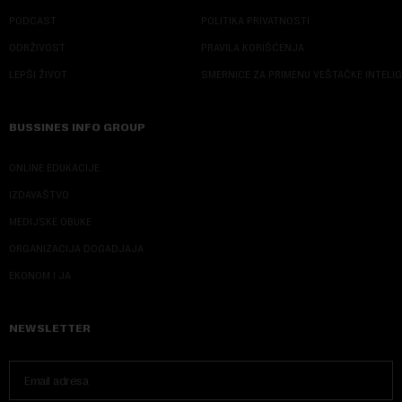
PODCAST
POLITIKA PRIVATNOSTI
ODRŽIVOST
PRAVILA KORIŠĆENJA
LEPŠI ŽIVOT
SMERNICE ZA PRIMENU VEŠTAČKE INTELI
BUSSINES INFO GROUP
ONLINE EDUKACIJE
IZDAVAŠTVO
MEDIJSKE OBUKE
ORGANIZACIJA DOGADJAJA
EKONOM I JA
NEWSLETTER