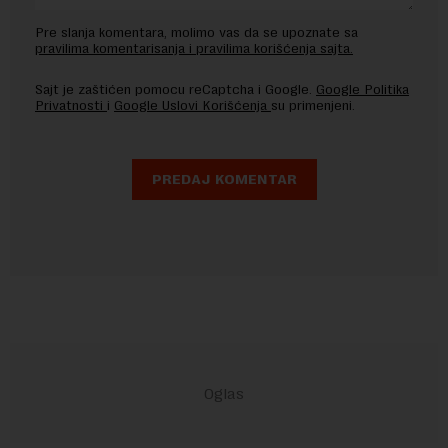
Pre slanja komentara, molimo vas da se upoznate sa
pravilima komentarisanja i pravilima korišćenja sajta.
Sajt je zaštićen pomocu reCaptcha i Google.
Google Politika
Privatnosti
i
Google Uslovi Korišćenja
su primenjeni.