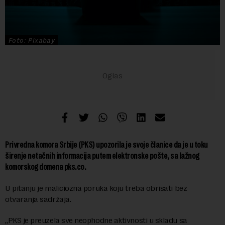
Foto: Pixabay
Privredna komora Srbije (PKS) upozorila je svoje članice da je u toku
širenje netačnih informacija putem elektronske pošte, sa lažnog
komorskog domena pks.co.
U pitanju je maliciozna poruka koju treba obrisati bez
otvaranja sadržaja.
„PKS je preuzela sve neophodne aktivnosti u skladu sa