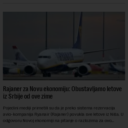
Rajaner za Novu ekonomiju: Obustavljamo letove
iz Srbije od ove zime
Pojedini mediji primetili su da je preko sistema rezervacija
avio-kompanija Ryanair (Rajaner) povukla sve letove iz Niša. U
odgovoru Novoj ekonomiji na pitanje o razlozima za ovo
povlačenje, ovaj avio-gigant...