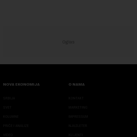
NOVA EKONOMIJA
O NAMA
SRBIJA
KONTAKT
SVET
MARKETING
KOLUMNE
IMPRESSUM
PRIČE I ANALIZE
NJUZLETER
VIDEO
KLIJENTI