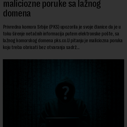
maliciozne poruke sa lažnog
domena
Privredna komora Srbije (PKS) upozorila je svoje članice da je u
toku širenje netačnih informacija putem elektronske pošte, sa
lažnog komorskog domena pks.co.U pitanju je maliciozna poruka
koju treba obrisati bez otvaranja sadrž...