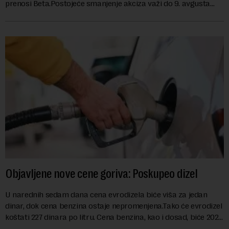
prenosi Beta.Postojeće smanjenje akciza važi do 9. avgusta
kao mera ublažavanja po...
Objavljene nove cene goriva: Poskupeo dizel
U narednih sedam dana cena evrodizela biće viša za jedan
dinar, dok cena benzina ostaje nepromenjena.Tako će evrodizel
koštati 227 dinara po litru. Cena benzina, kao i dosad, biće 202
dinara po litru. ...