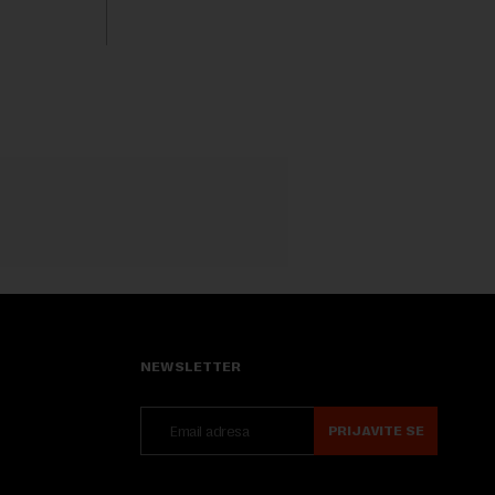
a. Iako bi
boravak na Kosovu, navodeći kao razlog
njegove javn...
NEWSLETTER
PRIJAVITE SE