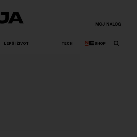
MOJ NALOG
SHOP
LEPŠI ŽIVOT
TECH