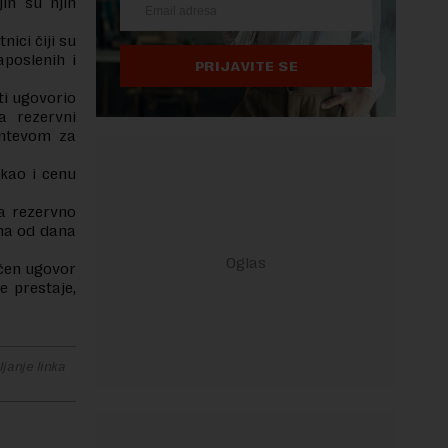
ih su njih
nici čiji su
aposlenih i
PRIJAVITE SE
ti ugovorio
a rezervni
ahtevom za
 kao i cenu
a rezervno
na od dana
učen ugovor
 prestaje,
janje linka