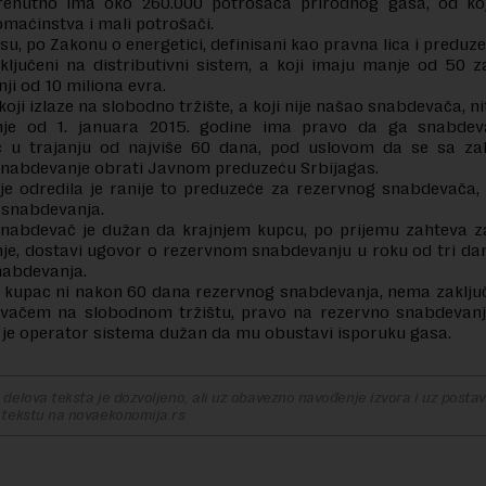
trenutno ima oko 260.000 potrošača prirodnog gasa, od koj
maćinstva i mali potrošači.
su, po Zakonu o energetici, definisani kao pravna lica i preduzet
iključeni na distributivni sistem, a koji imaju manje od 50 z
ji od 10 miliona evra.
koji izlaze na slobodno tržište, a koji nije našao snabdevača, ni
je od 1. januara 2015. godine ima pravo da ga snabdev
 u trajanju od najviše 60 dana, pod uslovom da se sa z
snabdevanje obrati Javnom preduzeću Srbijagas.
je odredila je ranije to preduzeće za rezervnog snabdevača,
 snabdevanja.
snabdevač je dužan da krajnjem kupcu, po prijemu zahteva z
je, dostavi ugovor o rezervnom snabdevanju u roku od tri da
nabdevanja.
i kupac ni nakon 60 dana rezervnog snabdevanja, nema zaklj
vačem na slobodnom tržištu, pravo na rezervno snabdevanje
 je operator sistema dužan da mu obustavi isporuku gasa.
delova teksta je dozvoljeno, ali uz obavezno navođenje izvora i uz postavl
 tekstu na novaekonomija.rs