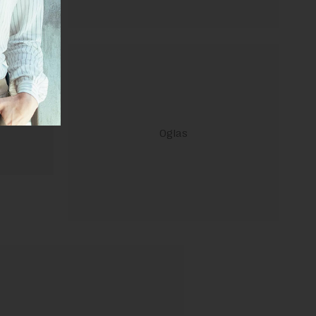
ravilima
 Uslovi