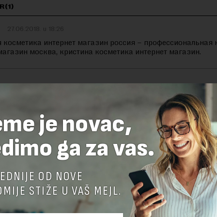
R(1)
27.06.2018. u 18:26
 косметика интернет магазин россия – профессиональная 
магазин москва, кристина косметика интернет магазин.
TE ODGOVOR
eme je novac,
dimo ga za vas.
EDNIJE OD NOVE
MIJE STIŽE U VAŠ MEJL.