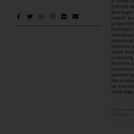
U Srbiji 
250.000 do
Mali kupci 
objekti pr
prihod man
Potrošači 
snabdevan
snabdevač
rezervno 
Vlada Srbi
rezervnog
Rezervni 
snabdevan
početka s
Ako krajnj
sa snabde
zbog čega
Preuzimanje 
ka izvornom