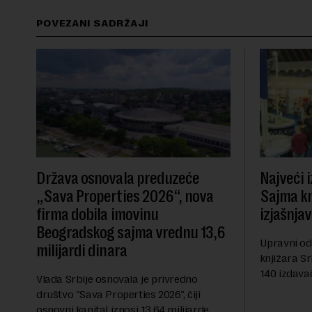
POVEZANI SADRŽAJI
Država osnovala preduzeće
Najveći 
„Sava Properties 2026“, nova
Sajma knj
firma dobila imovinu
izjašnja
Beogradskog sajma vrednu 13,6
Upravni od
milijardi dinara
knjižara Sr
140 izdavač
Vlada Srbije osnovala je privredno
avgusta su
društvo "Sava Properties 2026", čiji
da odustan
osnovni kapital iznosi 13,64 milijarde