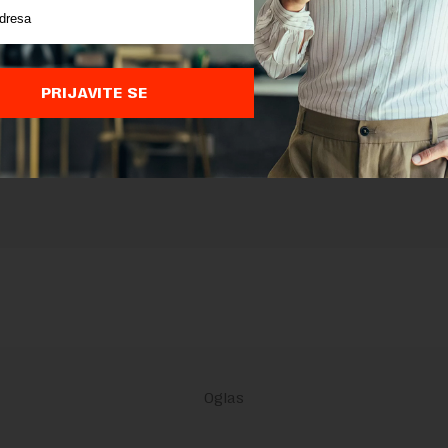
nja komentara, molimo vas da se upoznate sa
pravilima komentarisanja i p
ja sajta.
 zaštićen pomocu reCaptcha i Google.
Google Politika Privatnosti
i
Google
nja
su primenjeni.
PRIJAVITE SE