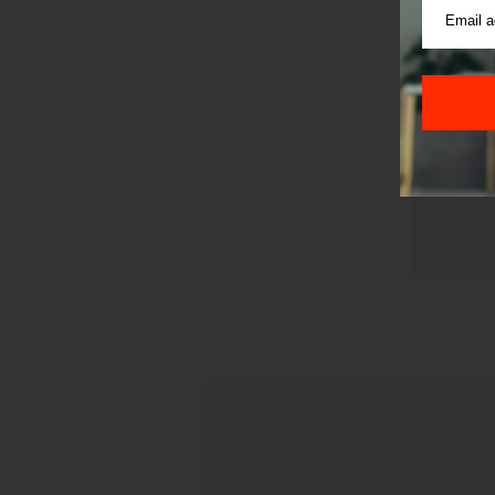
Pre sla
korišćen
Sajt je
Korišće