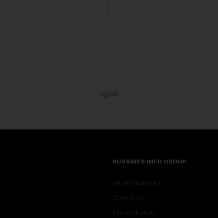
a. Vrem...
sa 55, a muškarci sa 60 godin
se ver...
BUSSINES INFO GROUP
ONLINE EDUKACIJE
IZDAVAŠTVO
MEDIJSKE OBUKE