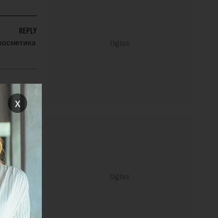
REPLY
косметика
x