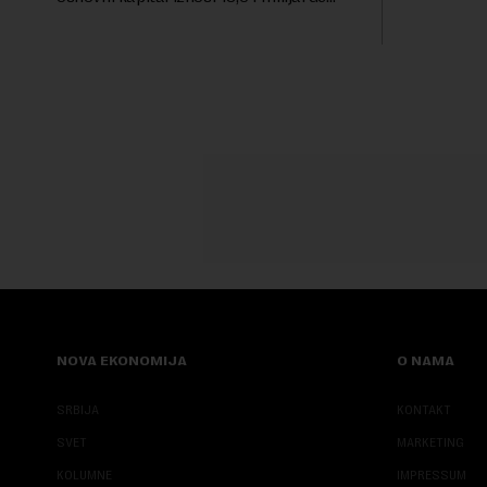
Sajmu knjig
dinara, a u koji je kao nenovčani ulog
unela brojne katastarske parcele i
objekte u okviru kompl...
NOVA EKONOMIJA
O NAMA
SRBIJA
KONTAKT
SVET
MARKETING
KOLUMNE
IMPRESSUM