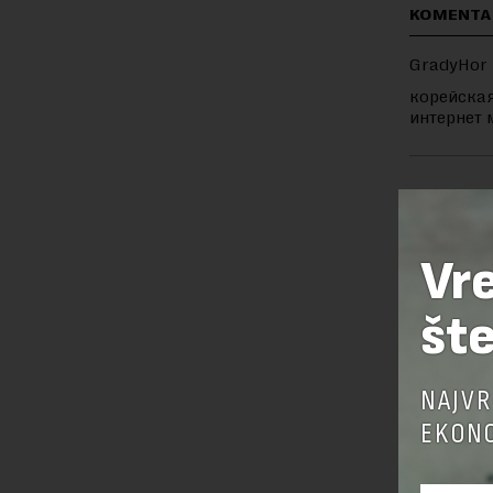
KOMENTA
GradyHor
корейская
интернет 
OSTAVI
Vr
šte
NAJVR
EKONO