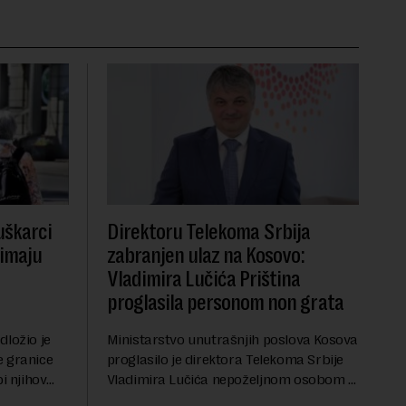
uškarci
Direktoru Telekoma Srbija
 imaju
zabranjen ulaz na Kosovo:
Vladimira Lučića Priština
proglasila personom non grata
dložio je
Ministarstvo unutrašnjih poslova Kosova
e granice
proglasilo je direktora Telekoma Srbije
i njihov
Vladimira Lučića nepoželjnom osobom i
penziju išle
trajno mu zabranilo ulazak, tranzit i