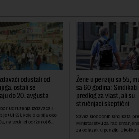
izdavači odustali od
Žene u penziju sa 55, m
iga, ostali se
sa 60 godina: Sindikati
vaju do 20. avgusta
predlog za vlast, ali su
stručnjaci skeptični
bor Udruženja izdavača i
bije (UIKS), koje okuplja oko
Savez slobodnih sindikata pre
a, na sednici održanoj 6.
Ministarstvu za rad smanjenj
gerisao je svojim članicama
za odlazak u penziju. Ukoliko b
u od učešća na predstojećem
predlog bio usvojen, žene bi u 