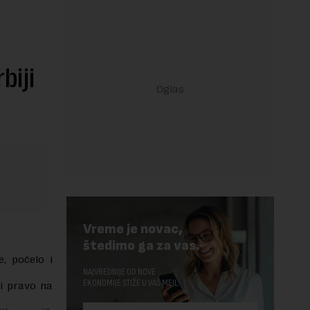
biji
Vreme je novac,
štedimo ga za vas.
e, počelo i
NAJVREDNIJE OD NOVE
EKONOMIJE STIŽE U VAŠ MEJL.
li pravo na