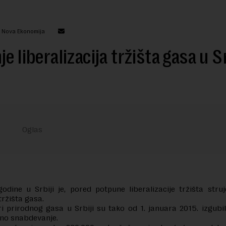
: Nova Ekonomija
je liberalizacija tržišta gasa u Sr
dine u Srbiji je, pored potpune liberalizacije tržišta struj
tržišta gasa.
ri prirodnog gasa u Srbiji su tako od 1. januara 2015. izgubi
no snabdevanje.