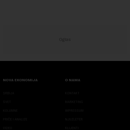
NOVA EKONOMIJA
O NAMA
SRBIJA
KONTAKT
SVET
MARKETING
KOLUMNE
IMPRESSUM
PRIČE I ANALIZE
NJUZLETER
VIDEO
KLIJENTI