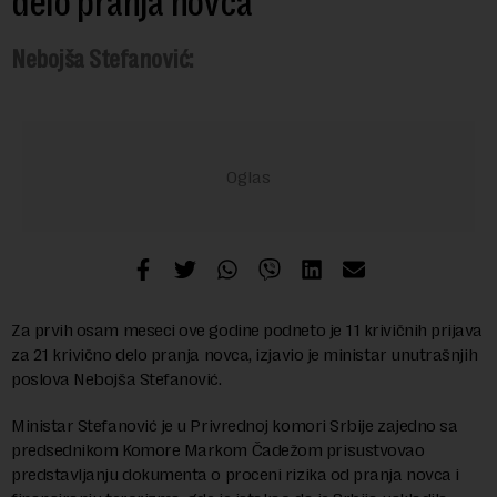
delo pranja novca
Nebojša Stefanović:
Za prvih osam meseci ove godine podneto je 11 krivičnih prijava
za 21 krivično delo pranja novca, izjavio je ministar unutrašnjih
poslova Nebojša Stefanović.
Ministar Stefanović je u Privrednoj komori Srbije zajedno sa
predsednikom Komore Markom Čadežom prisustvovao
predstavljanju dokumenta o proceni rizika od pranja novca i