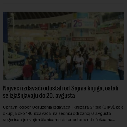
Najveći izdavači odustali od Sajma knjiga, ostali
se izjašnjavaju do 20. avgusta
Upravni odbor Udruženja izdavača i knjižara Srbije (UIKS), koje
okuplja oko 140 izdavača, na sednici održanoj 6. avgusta
sugerisao je svojim članicama da odustanu od učešća na
predstojećem Sajmu knjiga. Vrem...