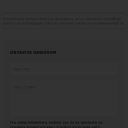
Preuzimanje delova teksta je dozvoljeno, ali uz obavezno navođenje
izvora i uz postavljanje linka ka izvornom tekstu na novaekonomija.rs
OSTAVITE ODGOVOR
Pre slanja komentara, molimo vas da se upoznate sa
pravilima komentarisanja i pravilima korišćenja sajta.