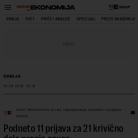
SHOP
SRBIJA
SVET
PRIČE I ANALIZE
SPECIJALI
PRESS AKADEMIJA
SRBIJA
10.09.2018.
15:18
Autor: Ministarstvo za rad, zapošljavanje, boračka i socijalna
pitanja
Podneto 11 prijava za 21 krivično