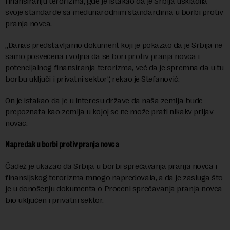
finansiranju terorizma, gde je istakao da je Srbija uskladila
svoje standarde sa međunarodnim standardima u borbi protiv
pranja novca.
„Danas predstavljamo dokument koji je pokazao da je Srbija ne
samo posvećena i voljna da se bori protiv pranja novca i
potencijalnog finansiranja terorizma, već da je spremna da u tu
borbu uključi i privatni sektor“, rekao je Stefanović.
On je istakao da je u interesu države da naša zemlja bude
prepoznata kao zemlja u kojoj se ne može prati nikakv prljav
novac.
Napredak u borbi protiv pranja novca
Čadež je ukazao da Srbija u borbi sprečavanja pranja novca i
finansijskog terorizma mnogo napredovala, a da je zasluga što
je u donošenju dokumenta o Proceni sprečavanja pranja novca
bio uključen i privatni sektor.