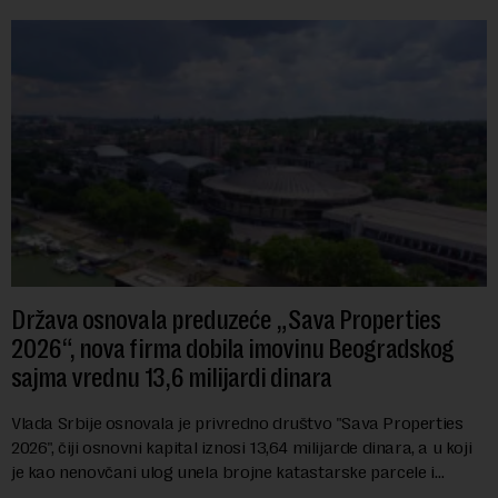
Država osnovala preduzeće „Sava Properties
2026“, nova firma dobila imovinu Beogradskog
sajma vrednu 13,6 milijardi dinara
Vlada Srbije osnovala je privredno društvo "Sava Properties
2026", čiji osnovni kapital iznosi 13,64 milijarde dinara, a u koji
je kao nenovčani ulog unela brojne katastarske parcele i
objekte u okviru kompl...