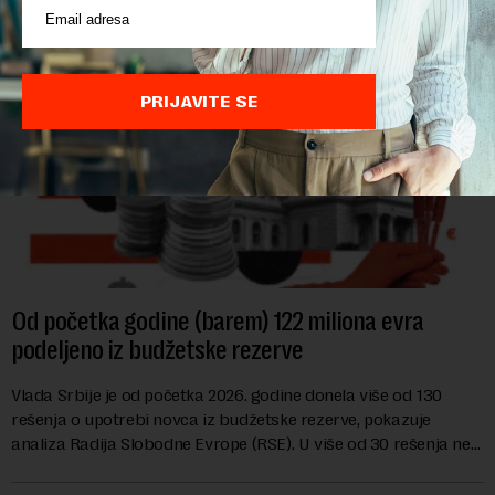
PRIJAVITE SE
Od početka godine (barem) 122 miliona evra
podeljeno iz budžetske rezerve
Vlada Srbije je od početka 2026. godine donela više od 130
rešenja o upotrebi novca iz budžetske rezerve, pokazuje
analiza Radija Slobodne Evrope (RSE). U više od 30 rešenja ne
navodi se tačan iznos koji će ...