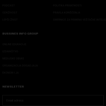
PODCAST
POLITIKA PRIVATNOSTI
ODRŽIVOST
PRAVILA KORIŠĆENJA
LEPŠI ŽIVOT
SMERNICE ZA PRIMENU VEŠTAČKE INTELI
BUSSINES INFO GROUP
ONLINE EDUKACIJE
IZDAVAŠTVO
MEDIJSKE OBUKE
ORGANIZACIJA DOGADJAJA
EKONOM I JA
NEWSLETTER