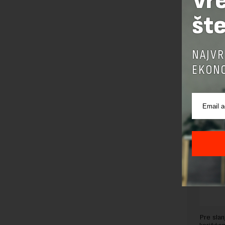
Vr
šte
Preuzimanje 
ka izvornom
NAJVR
EKONO
OSTAVI
Pre sla