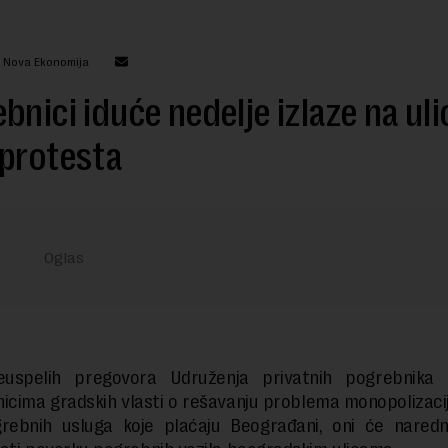
: Nova Ekonomija
bnici iduće nedelje izlaze na uli
protesta
uspelih pregovora Udruženja privatnih pogrebnika 
icima gradskih vlasti o rešavanju problema monopolizacije
rebnih usluga koje plaćaju Beograđani, oni će naredn