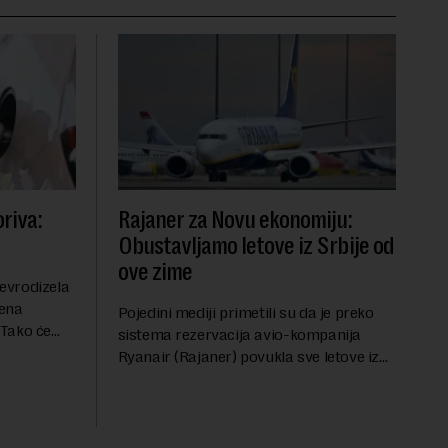
riva:
Rajaner za Novu ekonomiju:
Obustavljamo letove iz Srbije od
ove zime
evrodizela
cena
Pojedini mediji primetili su da je preko
.Tako će
sistema rezervacija avio-kompanija
litru.
Ryanair (Rajaner) povukla sve letove iz
će 202
Niša. U odgovoru Novoj ekonomiji na
pitanje o razlozima za ovo povlačenje,
ovaj avio-gigant...