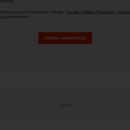
ja sajta.
 zaštićen pomocu reCaptcha i Google.
Google Politika Privatnosti
i
Google
nja
su primenjeni.