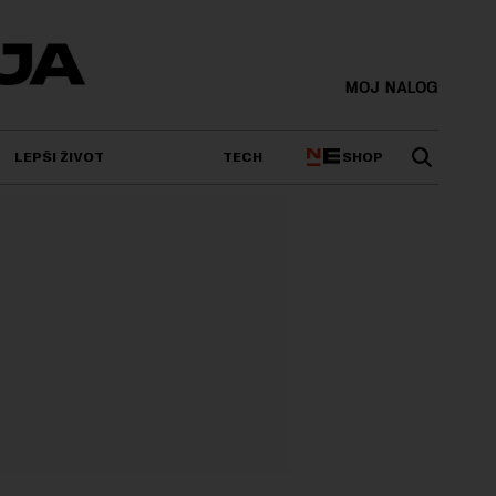
MOJ NALOG
SHOP
LEPŠI ŽIVOT
TECH