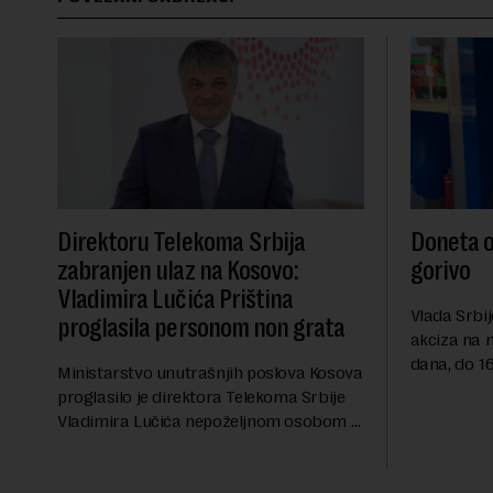
Direktoru Telekoma Srbija
Doneta o
zabranjen ulaz na Kosovo:
gorivo
Vladimira Lučića Priština
Vlada Srbij
proglasila personom non grata
akciza na 
dana, do 16
Ministarstvo unutrašnjih poslova Kosova
RTS, a pre
proglasilo je direktora Telekoma Srbije
akciza važ
Vladimira Lučića nepoželjnom osobom i
ublažavanja
trajno mu zabranilo ulazak, tranzit i
boravak na Kosovu, navodeći kao razlog