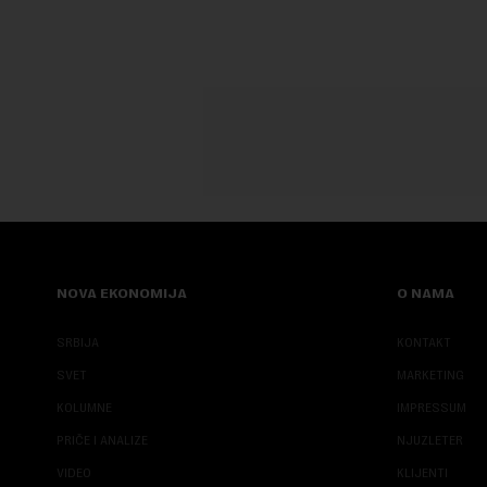
njegove javn...
NOVA EKONOMIJA
O NAMA
SRBIJA
KONTAKT
SVET
MARKETING
KOLUMNE
IMPRESSUM
PRIČE I ANALIZE
NJUZLETER
VIDEO
KLIJENTI