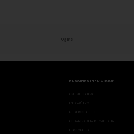
BUSSINES INFO GROUP
ONLINE EDUKACIJE
IZDAVAŠTVO
MEDIJSKE OBUKE
ORGANIZACIJA DOGADJAJA
EKONOM I JA