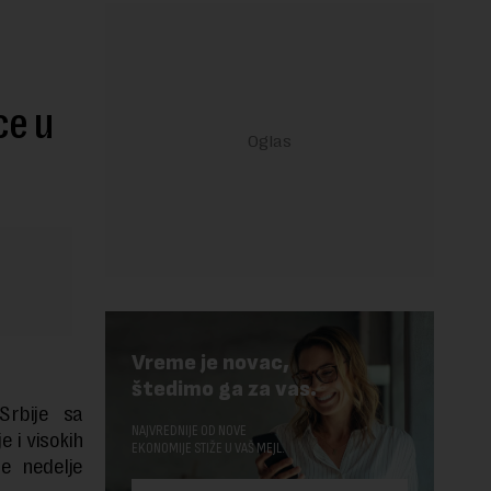
ce u
Vreme je novac,
štedimo ga za vas.
Srbije sa
NAJVREDNIJE OD NOVE
 i visokih
EKONOMIJE STIŽE U VAŠ MEJL.
e nedelje