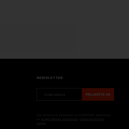
NEWSLETTER
PRIJAVITE SE
Ova stranica je zaštićena sa reCAPTCHA i primenjuju
se
Google Politika privatnosti
i
Uslovi korišćenja
usluge