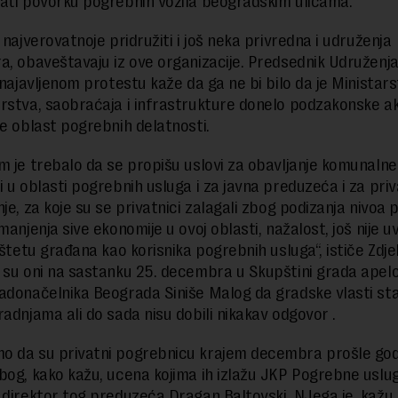
ati povorku pogrebnih vozila beogradskim ulicama.
 najverovatnoje pridružiti i još neka privredna i udruženja
a, obaveštavaju iz ove organizacije. Predsednik Udruženj
o najavljenom protestu kaže da ga ne bi bilo da je Ministar
rstva, saobraćaja i infrastrukture donelo podzakonske a
še oblast pogrebnih delatnosti.
m je trebalo da se propišu uslovi za obavljanje komunalne
i u oblasti pogrebnih usluga i za javna preduzeća i za priv
nje, za koje su se privatnici zalagali zbog podizanja nivoa
manjenja sive ekonomije u ovoj oblasti, nažalost, još nije 
 štetu građana kao korisnika pogrebnih usluga“, ističe Zdjel
 su oni na sastanku 25. decembra u Skupštini grada apelo
adonačelnika Beograda Siniše Malog da gradske vlasti st
radnjama ali do sada nisu dobili nikakav odgovor .
 da su privatni pogrebnicu krajem decembra prošle godin
bog, kako kažu, ucena kojima ih izlažu JKP Pogrebne uslu
 direktor tog preduzeća Dragan Baltovski. NJega je, kažu,