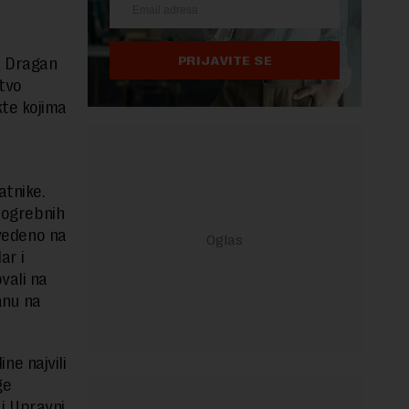
PRIJAVITE SE
a Dragan
stvo
kte kojima
atnike.
 pogrebnih
uvedeno na
ar i
vali na
anu na
e najvili
ge
 i Upravni