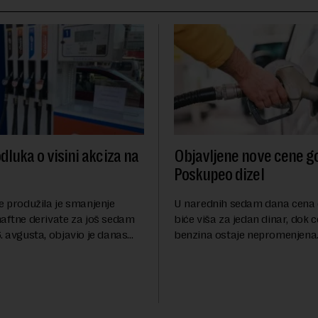
dluka o visini akciza na
Objavljene nove cene go
Poskupeo dizel
e produžila je smanjenje
U narednih sedam dana cena 
naftne derivate za još sedam
biće viša za jedan dinar, dok 
. avgusta, objavio je danas
benzina ostaje nepromenjena
nosi Beta.Postojeće smanjenje
evrodizel koštati 227 dinara po 
i do 9. avgusta kao mera
Cena benzina, kao i dosad, bi
 po...
dinara po litru. ...