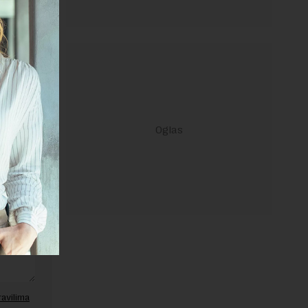
janje linka
ravilima