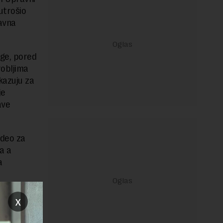
utrošio
žavna
uge, pored
robljima
kazuju za
je
ave
(deo za
a a
a
oje do
x
 ističe