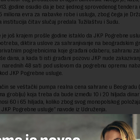
013. godine osudio da je bez ijednog sprovedenog tendera 
5 miliona evra za nabavke robe i usluga, zbog čega je Dr
 institucija čitav slučaj predala Tužilaštvu i Sudu.
 je još krajem prošle godine istaklo da JKP Pogrebne usl
potreba, diktira uslove za sahranjivanje na beogradskim g
privatnim pogrebnicima koje građani odaberu, sahranu za
 više dana, a kada ti isti građani pozovu JKP nude zakazivan
u narednih 48 sati pod uslovom da pogrebnu opremu nab
o kod JKP Pogrebne usluge.
ačin se veštački pumpa realna cena sahrane u Beogradu 
na groblju) koja treba da bude između 10 i 20 hiljada dinar
znosi 60 i 65 hiljada, koliko zbog svog monopolskog položaj
 JKP Pogrebne usluge” navode iz Udruženja.
stavlja pravo lešinarenje nad umrlim licima u Beogradu k
a u istoriji grada nije sprovela nijedna garnitura na vlasti“,