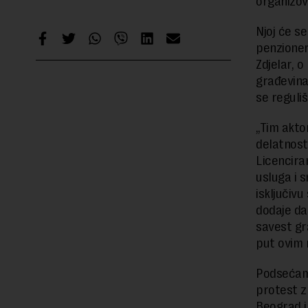
organizov
Njoj će se
penzioner
Zdjelar, 
građevina
se reguli
„Tim akto
delatnost
Licencira
usluga i s
isključivu
dodaje da
savest gr
put ovim 
Podsećamo
protest z
Beograd i