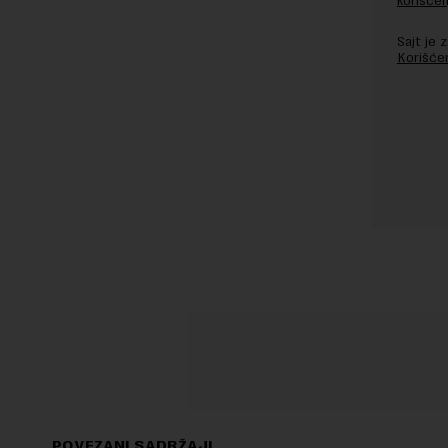
korišćen
Sajt je
Korišće
POVEZANI SADRŽAJI