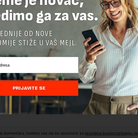
eme je novac,
dimo ga za vas.
delova teksta je dozvoljeno, ali uz obavezno navođenje izvora i uz postavl
 tekstu na novaekonomija.rs
EDNIJE OD NOVE
MIJE STIŽE U VAŠ MEJL.
TE ODGOVOR
PRIJAVITE SE
nja komentara, molimo vas da se upoznate sa
pravilima komentarisanja i p