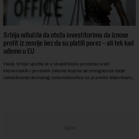
Srbija odlučila da oteža investitorima da iznose
profit iz zemlje bez da su platili porez – ali tek kad
uđemo u EU
Vlada Srbije uputila je u skupštinsku proceduru set
ekonomskih i poreskih zakona kojima se omogućava dalje
usklađivanje domaćeg zakonodavstva sa pravnim tekovinama
Evropske unije i ispunjavaju obaveze predvi...