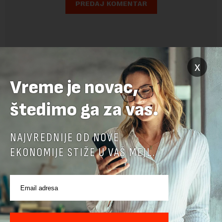
x
Vreme je novac,
štedimo ga za vas.
NAJVREDNIJE OD NOVE
EKONOMIJE STIŽE U VAŠ MEJL.
POVEZANI SADRŽAJI