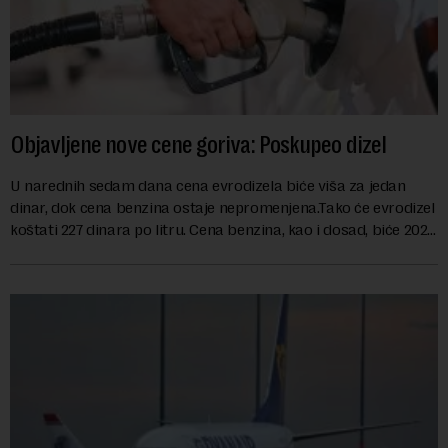
Objavljene nove cene goriva: Poskupeo dizel
U narednih sedam dana cena evrodizela biće viša za jedan
dinar, dok cena benzina ostaje nepromenjena.Tako će evrodizel
koštati 227 dinara po litru. Cena benzina, kao i dosad, biće 202
dinara po litru. ...