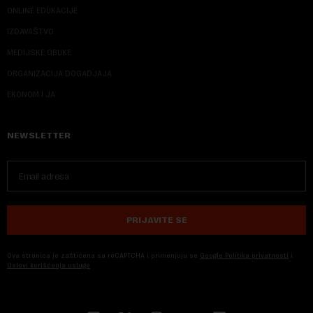
ONLINE EDUKACIJE
IZDAVAŠTVO
MEDIJSKE OBUKE
ORGANIZACIJA DOGADJAJA
EKONOM I JA
NEWSLETTER
PRIJAVITE SE
Ova stranica je zaštićena sa reCAPTCHA i primenjuju se
Google Politika privatnosti
i
Uslovi korišćenja usluge