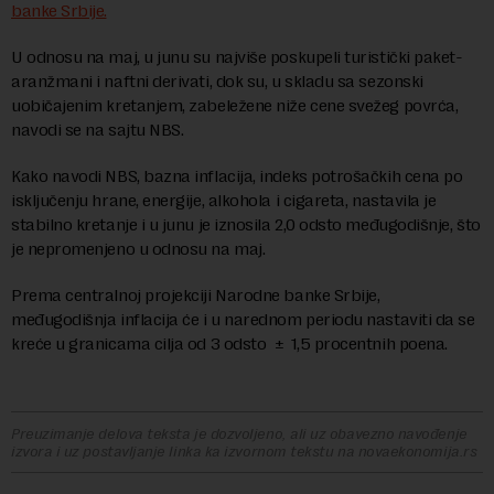
banke Srbije.
U odnosu na maj, u junu su najviše poskupeli turistički paket-
aranžmani i naftni derivati, dok su, u skladu sa sezonski
uobičajenim kretanjem, zabeležene niže cene svežeg povrća,
navodi se na sajtu NBS.
Kako navodi NBS, bazna inflacija, indeks potrošačkih cena po
isključenju hrane, energije, alkohola i cigareta, nastavila je
stabilno kretanje i u junu je iznosila 2,0 odsto međugodišnje, što
je nepromenjeno u odnosu na maj.
Prema centralnoj projekciji Narodne banke Srbije,
međugodišnja inflacija će i u narednom periodu nastaviti da se
kreće u granicama cilja od 3 odsto ± 1,5 procentnih poena.
Preuzimanje delova teksta je dozvoljeno, ali uz obavezno navođenje
izvora i uz postavljanje linka ka izvornom tekstu na novaekonomija.rs