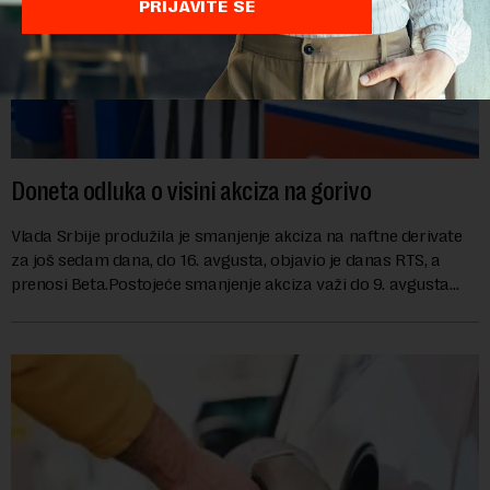
PRIJAVITE SE
Doneta odluka o visini akciza na gorivo
Vlada Srbije produžila je smanjenje akciza na naftne derivate
za još sedam dana, do 16. avgusta, objavio je danas RTS, a
prenosi Beta.Postojeće smanjenje akciza važi do 9. avgusta
kao mera ublažavanja po...