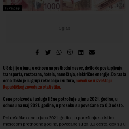
Pixabay
U Srbiji je u junu, u odnosu na prethodni mesec, došlo do poskupljenja
transporta, restorana, hotela, nameštaja, električne energije. Do rasta
cena došlo je i u grupi rekreacija i kultura,
navodi se u izveštaju
Republičkog zavoda za statistiku.
Cene proizvoda i usluga lične potrošnje u junu 2021. godine, u
odnosu na maj 2021. godine, u proseku su
povećane za 0,3 odsto.
Potrošačke cene u junu 2021. godine, u poređenju sa istim
mesecom prethodne godine, povećane su za 3,3 odsto, dok su u