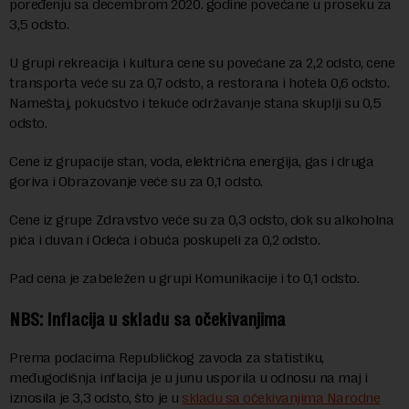
poređenju sa decembrom 2020. godine povećane u proseku za
3,5 odsto.
U grupi rekreacija i kultura cene su povećane za 2,2 odsto, cene
transporta veće su za 0,7 odsto, a restorana i hotela 0,6 odsto.
Nameštaj, pokućstvo i tekuće održavanje stana skuplji su 0,5
odsto.
Cene iz grupacije stan, voda, električna energija, gas i druga
goriva i Obrazovanje veće su za 0,1 odsto.
Cene iz grupe Zdravstvo veće su za 0,3 odsto, dok su alkoholna
pića i duvan i Odeća i obuća poskupeli za 0,2 odsto.
Pad cena je zabeležen u grupi Кomunikacije i to 0,1 odsto.
NBS: Inflacija u skladu sa očekivanjima
Prema podacima Republičkog zavoda za statistiku,
međugodišnja inflacija je u junu usporila u odnosu na maj i
iznosila je 3,3 odsto, što je u
skladu sa očekivanjima Narodne