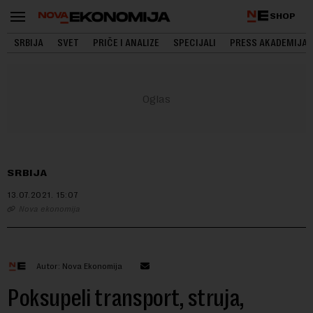
SHOP
SRBIJA
SVET
PRIČE I ANALIZE
SPECIJALI
PRESS AKADEMIJA
SRBIJA
13.07.2021.
15:07
Nova ekonomija
Autor: Nova Ekonomija
Poksupeli transport, struja,