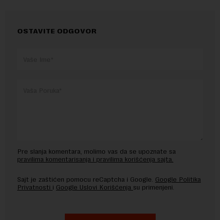
OSTAVITE ODGOVOR
Pre slanja komentara, molimo vas da se upoznate sa
pravilima komentarisanja i pravilima korišćenja sajta.
Sajt je zaštićen pomocu reCaptcha i Google.
Google Politika
Privatnosti
i
Google Uslovi Korišćenja
su primenjeni.