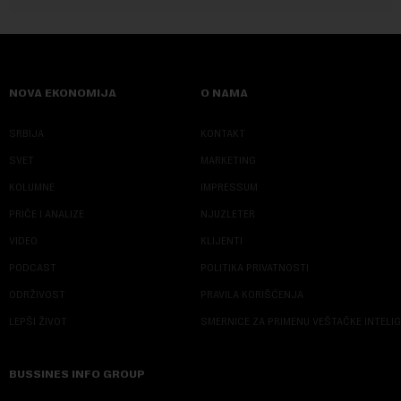
NOVA EKONOMIJA
O NAMA
SRBIJA
KONTAKT
SVET
MARKETING
KOLUMNE
IMPRESSUM
PRIČE I ANALIZE
NJUZLETER
VIDEO
KLIJENTI
PODCAST
POLITIKA PRIVATNOSTI
ODRŽIVOST
PRAVILA KORIŠĆENJA
LEPŠI ŽIVOT
SMERNICE ZA PRIMENU VEŠTAČKE INTELI
BUSSINES INFO GROUP