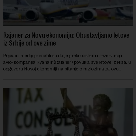
Rajaner za Novu ekonomiju: Obustavljamo letove
iz Srbije od ove zime
Pojedini mediji primetili su da je preko sistema rezervacija
avio-kompanija Ryanair (Rajaner) povukla sve letove iz Niša. U
odgovoru Novoj ekonomiji na pitanje o razlozima za ovo
povlačenje, ovaj avio-gigant...