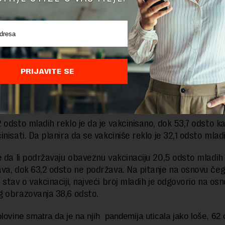
straživanja 37 odsto mladih reklo je da je bilo izloženo fiz
 73 odsto reklo je da je bilo izloženo verbalnom nasilju. Uz 
ih kaže da su bili izloženi nekoj vrsti diskriminacije.
naju kako da se obrate službi za zapošljavanje
PRIJAVITE SE
orona, vakcinacija
 odsto mladih reklo je da je vakcinisano, dok 53,7 odsto k
nisati. Da planira da se vakciniše reklo je 32,1 odsto mlad
e da li podržavaju obaveznu vakcinaciju 20,5 odsto mladih 
va, dok 63,2 odsto ne podržava. Na pitanje na osnovu če
 stav o vakcinaciji, najveći broj mladih je odgovorio na os
g obrazovanja 38,6 odsto.
lovine smatra da je na njih pandemija uticala jako loše, 62 