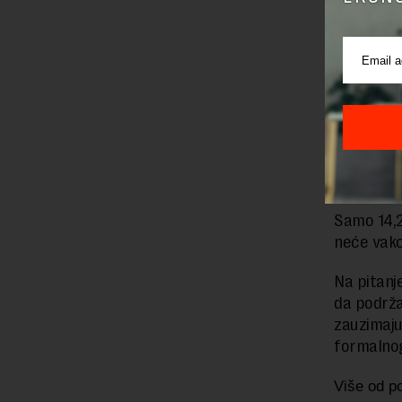
Prilikom i
nasilju, a
odsto mlad
Mladi ne z
Mladi, k
Samo 14,2
neće vakci
Na pitanj
da podrža
zauzimaju
formalno
Više od po