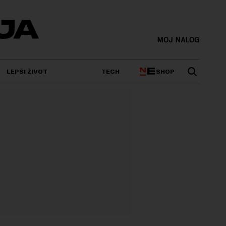
MOJ NALOG
SHOP
LEPŠI ŽIVOT
TECH