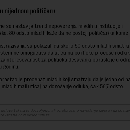
u nijednom političaru
ne se nastavlja trend nepoverenja mladih u institucije i
e/ke, 80 odsto mladih kaže da ne postoji političar/ka kome
 istraživanja su pokazali da skoro 50 odsto mladih smatra
 sistem ne omogućava da utiču na političke procese i odluk
zainteresovanost za politička dešavanja porasla je u odn
u godinu.
orastao je procenat mladih koji smatraju da je jedan od na
mladih mali uticaj na donošenje odluka, čak 56,7 odsto.
delova teksta je dozvoljeno, ali uz obavezno navođenje izvora i uz postavl
 tekstu na novaekonomija.rs