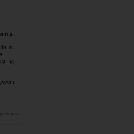
 veruju.
 da im
e.
osu na
jvećih
janje linka