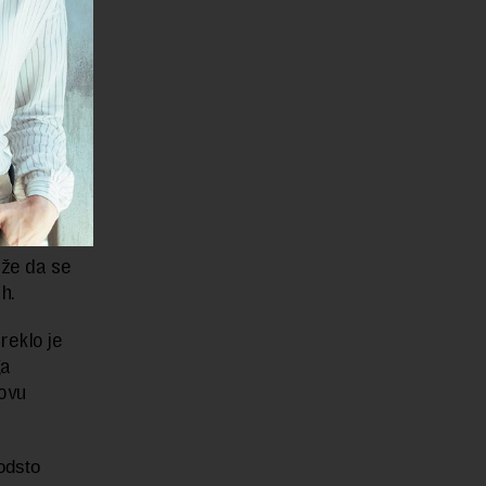
ičkom
to, 66
aže da se
ih.
reklo je
ga
novu
odsto