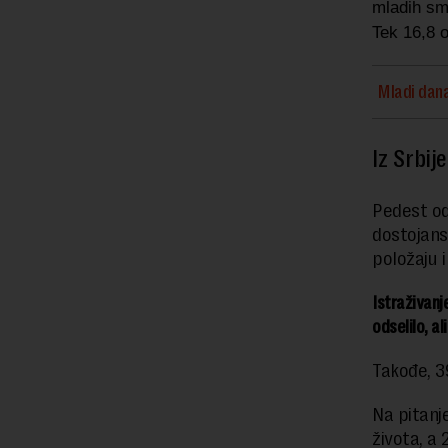
mladih sm
Tek 16,8 
Mladi dana
Iz Srbij
Pedest ods
dostojanst
položaju 
Istraživanj
odselilo, al
Takođe, 3
Na pitanje
života, a