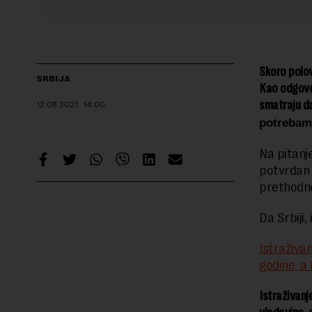
Skoro polov
SRBIJA
Kao odgovor
smatraju da
12.08.2021.
14:00
potrebam
Na pitanje
potvrdan 
prethodne
Da Srbiji
Istraživa
godine, a
Istraživanj