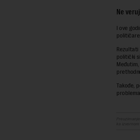
Ne veruj
I ove godi
političar
Rezultati
politički
Međutim, 
prethodn
Takođe, p
problema 
Preuzimanje 
ka izvornom