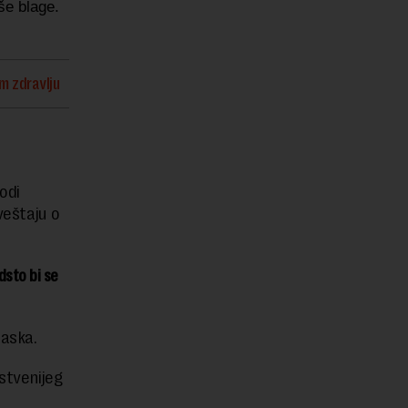
še blage.
om zdravlju
odi
veštaju o
dsto bi se
laska.
stvenijeg