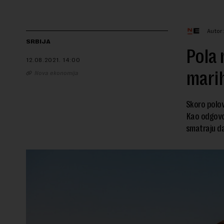
Autor
SRBIJA
Pola 
12.08.2021.
14:00
marih
Nova ekonomija
Skoro polov
Kao odgovor
smatraju da