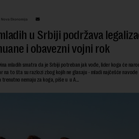
: Nova Ekonomija
mladih u Srbiji podržava legaliza
uane i obavezni vojni rok
ina mladih smatra da je Srbiji potreban jak vođe, lider koga će narod
 na to šta su razlozi zbog kojih ne glasaju - mladi najčešće navode
 trenutno nemaju za koga, piše u u A...