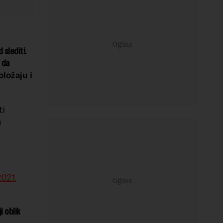
 slediti.
 da
oložaju i
ti
a
2021.
i oblik