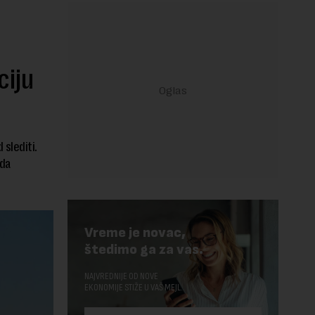
ciju
 slediti.
 da
Vreme je novac,
štedimo ga za vas.
NAJVREDNIJE OD NOVE
EKONOMIJE STIŽE U VAŠ MEJL.