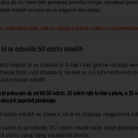
atra da su mere bile ponekad previše stroge, ponekad previ
odsto mladih smatra da je odgovor bio dobar.
s retko imaju idole, vole da uživaju u prirodi i brinu o svom mentaln
e bi se odselilo 50 odsto mladih
to mladih bi se odselilo iz Srbije i kao glavne razloge nav
veniji život i viši standard, navodi se u u Alternativnom iz
i potrebama mladih.
e je pokazalo da od tih 50 odsto, 25 odsto njih to ima u planu, a 25 o
i nisu još započeli planiranje.
9 odsto mladih ne planira, ali ni ne otpisuje mogućnost od
 zašto bi se odselili, 31,7 odsto mladih kaže zbog dostojan
 24 odsto zbog višeg standarda života.