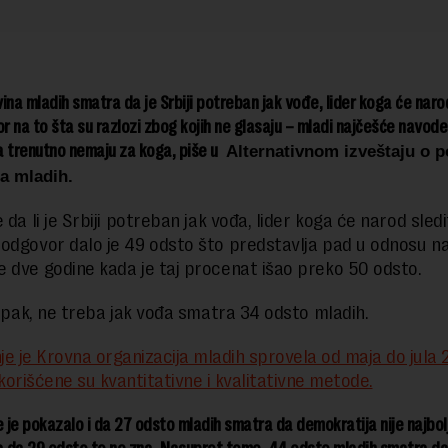
ina mladih smatra da je Srbiji potreban jak vođe, lider koga će narod
 na to šta su razlozi zbog kojih ne glasaju – mladi najčešće navode
 trenutno nemaju za koga, piše u
Alternativnom izveštaju o p
a mladih.
 da li je Srbiji potreban jak vođa, lider koga će narod sledi
odgovor dalo je 49 odsto što predstavlja pad u odnosu n
 dve godine kada je taj procenat išao preko 50 odsto.
, ipak, ne treba jak vođa smatra 34 odsto mladih.
nje je Krovna organizacija mladih sprovela od maja do jula 
 korišćene su kvantitativne i kvalitativne metode.
e je pokazalo i da 27 odsto mladih smatra da demokratija nije najbolj