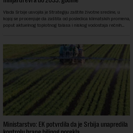
milijardi evra do 2033. godine
Vlada Srbije usvojila je Strategiju zaštite životne sredine, u
kojoj se procenjuje da zaštita od posledica klimatskih promena,
poput aktuelnog toplotnog talasa i niskog vodostaja rečnih
slivova, zahteva inve...
Ministarstvo: EK potvrdila da je Srbija unapredila
kontrolu hrane biljnog porekla