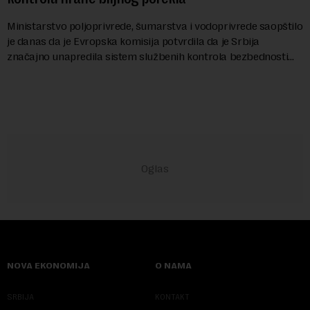
Ministarstvo poljoprivrede, šumarstva i vodoprivrede saopštilo
je danas da je Evropska komisija potvrdila da je Srbija
značajno unapredila sistem službenih kontrola bezbednosti
hrane biljnog porekla, te da k...
NOVA EKONOMIJA
O NAMA
SRBIJA
KONTAKT