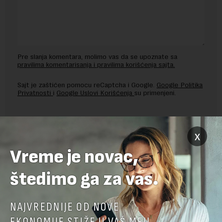
Pre slanja komentara, molimo vas da se upoznate sa
pravilima komentarisanja i pravilima korišćenja sajta.
Sajt je zaštićen pomocu reCaptcha i Google.
Google Politika
Privatnosti
i
Google Uslovi Korišćenja
su primenjeni.
x
Vreme je novac,
štedimo ga za vas.
NAJVREDNIJE OD NOVE
EKONOMIJE STIŽE U VAŠ MEJL.