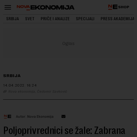
SHOP
SRBIJA
SVET
PRIČE I ANALIZE
SPECIJALI
PRESS AKADEMIJA
SRBIJA
14.04.2022.
16:24
Nova ekonomija, Čedomir Savković
Autor: Nova Ekonomija
Poljoprivrednici se žale: Zabrana