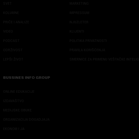
SVET
MARKETING
KOLUMNE
IMPRESSUM
PRIČE I ANALIZE
NJUZLETER
VIDEO
KLIJENTI
PODCAST
POLITIKA PRIVATNOSTI
ODRŽIVOST
PRAVILA KORIŠĆENJA
LEPŠI ŽIVOT
SMERNICE ZA PRIMENU VEŠTAČKE INTELI
BUSSINES INFO GROUP
ONLINE EDUKACIJE
IZDAVAŠTVO
MEDIJSKE OBUKE
ORGANIZACIJA DOGADJAJA
EKONOM I JA