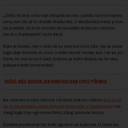
„Zašto država robu nije otkupila od nas i platila nam evropsku
cenu, kao što je to uradila Mađarska. U Mađarskoj imate pravo
da prodate, ali prvo morate da ponudite državi po cenama
berze u Budimpešti“, kaže Kleut.
Kako je dodao, nije u redu da se zabrani izvoz žita i da se posle
toga daje dozvola za izvoz u neke okolne zemlje, kao i da se, pri
tome, ne zna ko su ti ljudi. Izvesno je, kako dodaje, da to nisu
poljoprivredni proizvođači.
VUČIĆ: BIĆE DOZVOLJEN KONTROLISAN IZVOZ PŠENICE
Na zabranu izvoza žitarica i brašna žale se i mlinari
koji tvrde
da im se gomilaju zalihe gotovih proizvoda u magacinima
i da
zbog toga trpe ogromnu štetu, zbog zabrane izvoza.
Dodatni problem je što krše ugovore sa kupcima. U tome im,