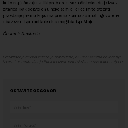
kako naglašavaju, veliki problem stvara činjenica da je izvoz
žitarica ipak dozvoljen u neke zemlje, jer će im to otežati
pravdanje prema kupcima prema kojima su imali ugovorene
obaveze o isporuci koje nisu mogli da ispoštuju.
Čedomir Savković
Preuzimanje delova teksta je dozvoljeno, ali uz obavezno navođenje
izvora i uz postavljanje linka ka izvornom tekstu na novaekonomija.rs
OSTAVITE ODGOVOR