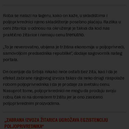
Roba se nalazi na lageru, kako on kaže, u skladištima i
poljoprivrednici njeno skladištenje posebno plaćaju. Razlika u
ceni žitarica u odnosu na okruženje je takva da kod nas
.
praktično žitarice i nemaju cenu
trenutno
„To je neverovatno, ubijena je tržišna ekonomija u poljoprivredi,
samovoljom predsednika republike“, dodaje sagovornik našeg
portala.
On ocenjuje da Srbija nikako neće ostati bez žita, kao i da je
efekat zabrane njegovog izvoza takav da neko drugi raspolaže
robom poljoprivrednika i da je prodaje za svetsku cenu.
Nasuprot tome, poljoprivrednici ne mogu da prodaju svoju
robu, čak ni na domaćem tržištu jer je ono zasićeno
poljoprivrednim proizvodima.
„ZABRANA IZVOZA ŽITARICA UGROŽAVA EGZISTENCIJU
POLJOPRIVREDNIKA“