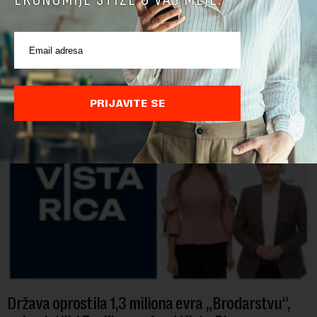
POVEZANI SADRŽAJI
PRIJAVITE SE
Država oprostila 1,3 miliona evra „Brodarstvu“,