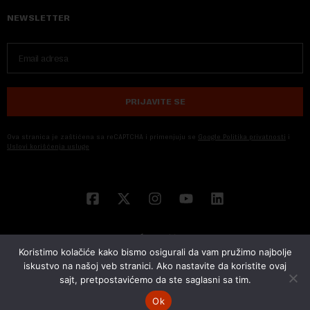
NEWSLETTER
PRIJAVITE SE
Ova stranica je zaštićena sa reCAPTCHA i primenjuju se
Google Politika privatnosti
i
Uslovi korišćenja usluge
Koristimo kolačiće kako bismo osigurali da vam pružimo najbolje
iskustvo na našoj veb stranici. Ako nastavite da koristite ovaj
sajt, pretpostavićemo da ste saglasni sa tim.
© 2026 NOVA EKONOMIJA | SVA PRAVA ZADŽANA | DEVELOPED BY
CUBES
Ok