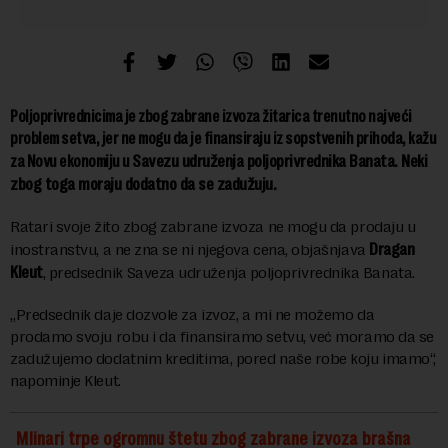
Poljoprivrednicima je zbog zabrane izvoza žitarica trenutno najveći
problem setva, jer ne mogu da je finansiraju iz sopstvenih prihoda, kažu
Savezu udruženja poljoprivrednika Banata
. Neki
za Novu ekonomiju u
zbog toga moraju dodatno
da se
zadužuju.
Ratari svoje žito zbog zabrane izvoza ne mogu da prodaju u
Dragan
inostranstvu, a ne zna se ni njegova cena, objašnjava
Kleut
, predsednik Saveza udruženja poljoprivrednika Banata.
„Predsednik daje dozvole za izvoz, a mi ne možemo da
prodamo svoju robu i da finansiramo setvu, već moramo da se
zadužujemo dodatnim kreditima, pored naše robe koju imamo“,
napominje Kleut.
Mlinari trpe ogromnu štetu zbog zabrane izvoza brašna