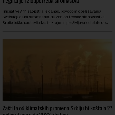
negiranje i zloupotreba siromaštva
Inicijative A 11 saopštila je danas, povodom obeležavanja
Svetskog dana siromašnih, da više od trećine stanovništva
Srbije teško sastavlja kraj s krajem i preživljava od plate do
plate.U saopštenju piše ...
Zaštita od klimatskih promena Srbiju bi koštala 27