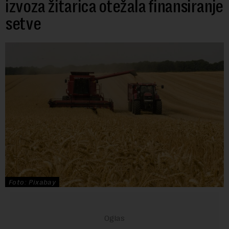
izvoza žitarica otežala finansiranje
setve
Foto: Pixabay