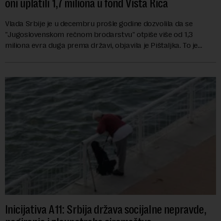
oni uplatili 1,7 miliona u fond Vista Rica
Vlada Srbije je u decembru prošle godine dozvolila da se
"Jugoslovenskom rečnom brodarstvu" otpiše više od 1,3
miliona evra duga prema državi, objavila je Pištaljka. To je
učinjeno zaključkom koji do danas n...
Inicijativa A11: Srbija država socijalne nepravde,