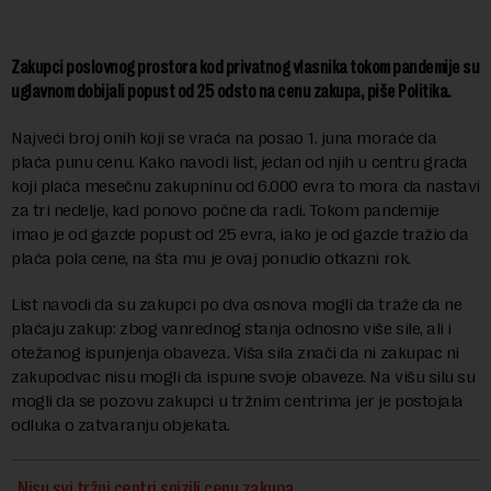
Zakupci poslovnog prostora kod privatnog vlasnika tokom pandemije su
uglavnom dobijali popust od 25 odsto na cenu zakupa, piše Politika.
Najveći broj onih koji se vraća na posao 1. juna moraće da
plaća punu cenu. Kako navodi list, jedan od njih u centru grada
koji plaća mesečnu zakupninu od 6.000 evra to mora da nastavi
za tri nedelje, kad ponovo počne da radi. Tokom pandemije
imao je od gazde popust od 25 evra, iako je od gazde tražio da
plaća pola cene, na šta mu je ovaj ponudio otkazni rok.
List navodi da su zakupci po dva osnova mogli da traže da ne
plaćaju zakup: zbog vanrednog stanja odnosno više sile, ali i
otežanog ispunjenja obaveza. Viša sila znači da ni zakupac ni
zakupodvac nisu mogli da ispune svoje obaveze. Na višu silu su
mogli da se pozovu zakupci u tržnim centrima jer je postojala
odluka o zatvaranju objekata.
Nisu svi tržni centri snizili cenu zakupa