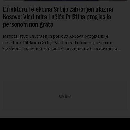
Direktoru Telekoma Srbija zabranjen ulaz na
Kosovo: Vladimira Lučića Priština proglasila
personom non grata
Ministarstvo unutrašnjih poslova Kosova proglasilo je
direktora Telekoma Srbije Vladimira Lučića nepoželjnom
osobom i trajno mu zabranilo ulazak, tranzit i boravak na
Kosovu, navodeći kao razlog njegove javn...