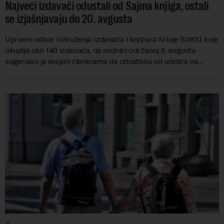
Najveći izdavači odustali od Sajma knjiga, ostali
se izjašnjavaju do 20. avgusta
Upravni odbor Udruženja izdavača i knjižara Srbije (UIKS), koje
okuplja oko 140 izdavača, na sednici održanoj 6. avgusta
sugerisao je svojim članicama da odustanu od učešća na
predstojećem Sajmu knjiga. Vrem...