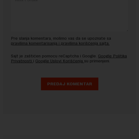
Pre slanja komentara, molimo vas da se upoznate sa
pravilima komentarisanja i pravilima korišćenja sajta.
Sajt je zaštićen pomocu reCaptcha i Google.
Google Politika
Privatnosti
i
Google Uslovi Korišćenja
su primenjeni.