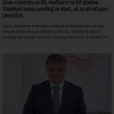
Žene u penziju sa 55, muškarci sa 60 godina:
Sindikati imaju predlog za vlast, ali su stručnjaci
skeptični
Savez slobodnih sindikata predložio je Ministarstvu za rad
smanjenje granice za odlazak u penziju. Ukoliko bi njihov
predlog bio usvojen, žene bi u penziju išle sa 55, a muškarci sa
60 godina. Iako bi se ver...