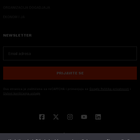
ORGANIZACIJA DOGADJAJA
EKONOM I JA
NEWSLETTER
PRIJAVITE SE
Ova stranica je zaštićena sa reCAPTCHA i primenjuju se
Google Politika privatnosti
i
Uslovi korišćenja usluge