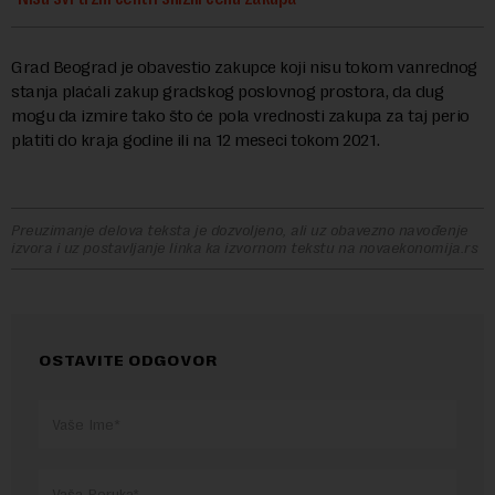
Grad Beograd je obavestio zakupce koji nisu tokom vanrednog
stanja plaćali zakup gradskog poslovnog prostora, da dug
mogu da izmire tako što će pola vrednosti zakupa za taj perio
platiti do kraja godine ili na 12 meseci tokom 2021.
Preuzimanje delova teksta je dozvoljeno, ali uz obavezno navođenje
izvora i uz postavljanje linka ka izvornom tekstu na novaekonomija.rs
OSTAVITE ODGOVOR