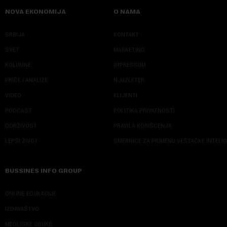
NOVA EKONOMIJA
O NAMA
SRBIJA
KONTAKT
SVET
MARKETING
KOLUMNE
IMPRESSUM
PRIČE I ANALIZE
NJUZLETER
VIDEO
KLIJENTI
PODCAST
POLITIKA PRIVATNOSTI
ODRŽIVOST
PRAVILA KORIŠĆENJA
LEPŠI ŽIVOT
SMERNICE ZA PRIMENU VEŠTAČKE INTELI
BUSSINES INFO GROUP
ONLINE EDUKACIJE
IZDAVAŠTVO
MEDIJSKE OBUKE