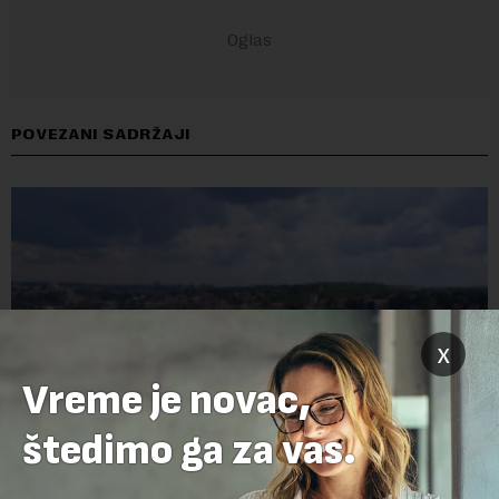
POVEZANI SADRŽAJI
x
Vreme je novac,
štedimo ga za vas.
Država osnovala preduzeće „Sava Properties