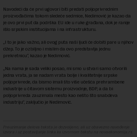
Navodeći da će prvi ugovori biti predati poljoprivrednim
proizvođačima tokom sledeće sedmice, Nedimović je kazao da
je ovo prvi put da podrška EU ide u ruke građana, dok je ranije
išlo srpskim institucijama i na infrastrukturu.
„I to je jako važno, ali ovog puta naši ljudi će dobiti pare u njihov
džep. To je ozbiljno i mislim da ovo predstavlja jednu
prekretnicu“, kazao je Nedimović.
„Na nama je sada veliki posao, mi smo u stvari samo otvorili
jedna vrata, ja se nadam vrata bolje i kvalitetnije srpske
poljoprivrede, da bismo imali što više učešća prehrambene
industrije u čitavom sistemu proizvodnje, BDP, a da bi
poljoprivreda zauzimala mesto kao nešto što snabdeva
industriju“, zaključio je Nedimović.
Preuzimanje delova teksta je dozvoljeno, ali uz obavezno navođenje
izvora i uz postavljanje linka ka izvornom tekstu na novaekonomija.rs