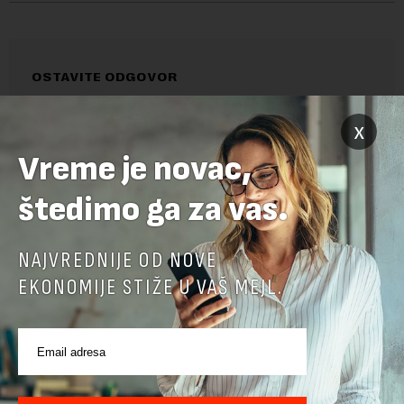
OSTAVITE ODGOVOR
x
Vreme je novac,
štedimo ga za vas.
NAJVREDNIJE OD NOVE
EKONOMIJE STIŽE U VAŠ MEJL.
Pre slanja komentara, molimo vas da se upoznate sa
pravilima komentarisanja i pravilima korišćenja sajta.
Sajt je zaštićen pomocu reCaptcha i Google.
Google Politika
Privatnosti
i
Google Uslovi Korišćenja
su primenjeni.