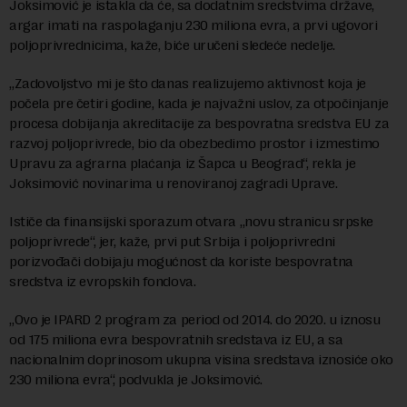
Joksimović je istakla da će, sa dodatnim sredstvima države,
argar imati na raspolaganju 230 miliona evra, a prvi ugovori
poljoprivrednicima, kaže, biće uručeni sledeće nedelje.
„Zadovoljstvo mi je što danas realizujemo aktivnost koja je
počela pre četiri godine, kada je najvažni uslov, za otpočinjanje
procesa dobijanja akreditacije za bespovratna sredstva EU za
razvoj poljoprivrede, bio da obezbedimo prostor i izmestimo
Upravu za agrarna plaćanja iz Šapca u Beograd“, rekla je
Joksimović novinarima u renoviranoj zagradi Uprave.
Ističe da finansijski sporazum otvara „novu stranicu srpske
poljoprivrede“, jer, kaže, prvi put Srbija i poljoprivredni
porizvođači dobijaju mogućnost da koriste bespovratna
sredstva iz evropskih fondova.
„Ovo je IPARD 2 program za period od 2014. do 2020. u iznosu
od 175 miliona evra bespovratnih sredstava iz EU, a sa
nacionalnim doprinosom ukupna visina sredstava iznosiće oko
230 miliona evra“, podvukla je Joksimović.