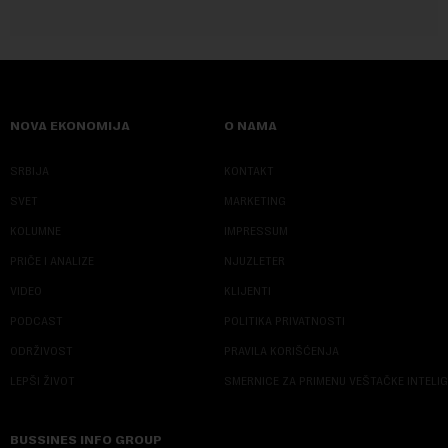
NOVA EKONOMIJA
O NAMA
SRBIJA
KONTAKT
SVET
MARKETING
KOLUMNE
IMPRESSUM
PRIČE I ANALIZE
NJUZLETER
VIDEO
KLIJENTI
PODCAST
POLITIKA PRIVATNOSTI
ODRŽIVOST
PRAVILA KORIŠĆENJA
LEPŠI ŽIVOT
SMERNICE ZA PRIMENU VEŠTAČKE INTELI
BUSSINES INFO GROUP