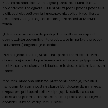
Kaže da su ministarstvo na čijem je čelu, kao i Ministarstvo
poljoprivrede i delegacija EU u Srbiji, započeli proces povećanja
vidljivosti, obaveštavanja i upoznavanja poljoprivrednika sa
oblastima za koje mogu da apliciraju za sredstva iz IPARD
fonda.
„U toj prvoj fazi, mora da postoji deo predfinansiranja od
strane zainteresovanih, ali ta sredstva će im na kraju procesa
biti vraćena“, naglasila je ministar.
Prema njenim rečima, Srbija tim sporazumom i sredstvima
dobija mogućnost da postepeno uskladi srpsku poljoprivrednu
politiku sa evropskom, dodajući da je to dug, ozbiljan i izazovan
proces.
Međutim, ističe ona, iskustva prethodnih zemalja, koje su u
najnovijim talasima postale članice EU, ukazuju da je najveća
skepsa pre pristupanja bila kod poljoprivrednika, a da su
članstvom i prvim godinama članstva, upravo oni bili najveći
dobitnici. Tako će, veruje, biti i u Srbiji.