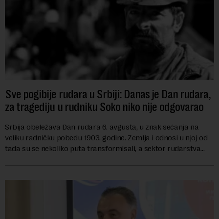
Sve pogibije rudara u Srbiji: Danas je Dan rudara,
za tragediju u rudniku Soko niko nije odgovarao
Srbija obeležava Dan rudara 6. avgusta, u znak sećanja na
veliku radničku pobedu 1903. godine. Zemlja i odnosi u njoj od
tada su se nekoliko puta transformisali, a sektor rudarstva
danas karakterišu velike r...