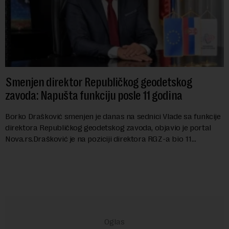
Smenjen direktor Republičkog geodetskog
zavoda: Napušta funkciju posle 11 godina
Borko Drašković smenjen je danas na sednici Vlade sa funkcije
direktora Republičkog geodetskog zavoda, objavio je portal
Nova.rs.Drašković je na poziciji direktora RGZ-a bio 11
godina.Kako piše Nova....