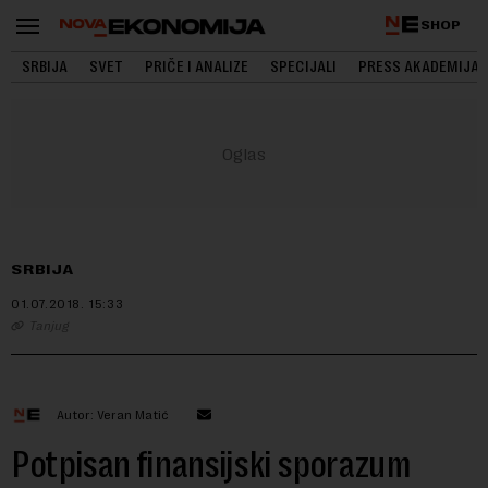
SHOP
SRBIJA
SVET
PRIČE I ANALIZE
SPECIJALI
PRESS AKADEMIJA
SRBIJA
01.07.2018.
15:33
Tanjug
Autor: Veran Matić
Potpisan finansijski sporazum