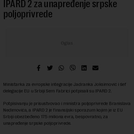
IPARD 2 za unapređenje srpske
poljoprivrede
Ministarka za evropske integracije Jadranka Joksimović i šef
delegacije EU u Srbiji Sem Fabrici potpisali su IPARD 2.
Potpisivanju je prisustvovao i ministra poljoprivrede Branislava
Nedimovića, a IPARD 2 je finansijski sporazum kojim je iz EU
Srbiji obezbeđeno 175 miliona evra, bespovratno, za
unapređenje srpske poljoprivrede.