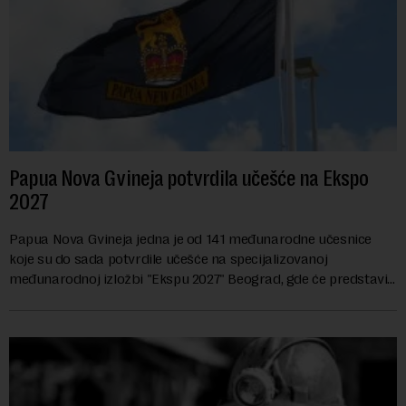
Papua Nova Gvineja potvrdila učešće na Ekspo
2027
Papua Nova Gvineja jedna je od 141 međunarodne učesnice
koje su do sada potvrdile učešće na specijalizovanoj
međunarodnoj izložbi "Ekspu 2027" Beograd, gde će predstaviti
i kao državu sa najvećom jezičkom ra...