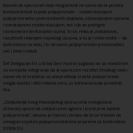
Navodi da sporazum daje mogućnost ne samo da se poveća
konkurentnost srpske poljoprivrede – modernizacijom
poljoproivredno prehrambenih objekata, obnavljanjem opreme
i sveukupnom modernizacijom, već i da se postigne
ravnomeran teritorijalni razvoj. To će, rekla je Joksimović,
rezultirati rešenjem najvećeg izazova, a to je i veliki motiv – da
ljudi ostanu na selu, i to ne samo poljoprivredni proizovođači,
već i žene i mladi.
Šef Delegacije EU u Srbiji Sem Fabrici saglasio se sa ministrom
za evropske integracije da je sporazum rezultat timskog rada i
naveo da bi sredstva za unapređenje srpske poljoprivrede
mogla dostići i 400 miliona evra, uz kofinansiranje privatnih
lica.
„Zaključenje ovog finansijskog sporazuma omogućava
državnoj upravi da zaključi prve ugovre i izvrši prve isplate
poljoprivrede“, ukazao je Fabrici i dodao da bi on trebalo da
omogući srpskim poljoprivrednicima pripreme za konkruteno
tržište EU.