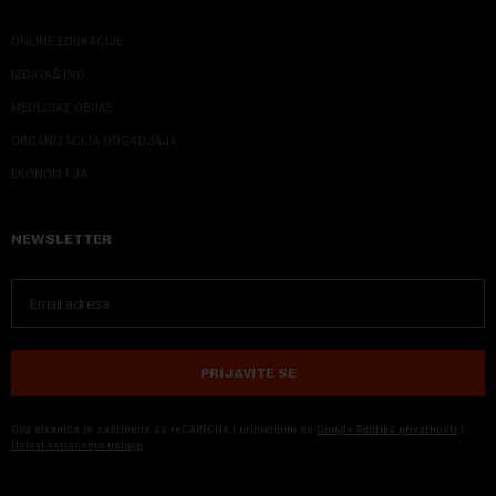
ONLINE EDUKACIJE
IZDAVAŠTVO
MEDIJSKE OBUKE
ORGANIZACIJA DOGADJAJA
EKONOM I JA
NEWSLETTER
PRIJAVITE SE
Ova stranica je zaštićena sa reCAPTCHA i primenjuju se
Google Politika privatnosti
i
Uslovi korišćenja usluge