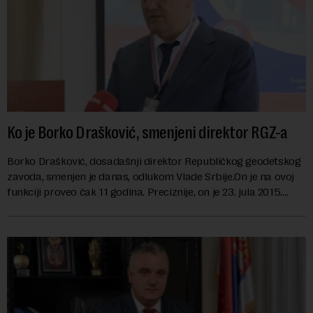
Ko je Borko Drašković, smenjeni direktor RGZ-a
Borko Drašković, dosadašnji direktor Republičkog geodetskog
zavoda, smenjen je danas, odlukom Vlade Srbije.On je na ovoj
funkciji proveo čak 11 godina. Preciznije, on je 23. jula 2015.
izabran za v.d. di...