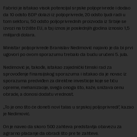
Fabrici je istakao visok potencijal srpske poljoprivrede i dodao
da 10 odsto BDP dolazi iz poljoprivrede, 20 odsto ljudi radi u
tom sektoru, 50 odsto poljoprivrednih proizvoda iz Srbije se
izvozi na tržište EU, a taj iznos je poslednjih godina iznosio 1,5
milijardi dolara.
Ministar poljoprivrede Branislav Nedimović najavio je da bi prvi
ugovori po ovom sporazumu trebalo da budu uručeni 5. jula.
Nedimović je, takođe, istakao zajednički timski rad za
sprovođenje finansijskog sporazuma i istakao da je novac iz
sporazuma predviđen za direktne investicije koje se tiču
opreme, mehanizacije, svega onoga što, kaže, snižava cenu
obrade, a donosi dodatu vrednost.
„To je ono što će doneti novi talas u srpskoj poljoprivredi“, kazao
je Nedimović.
On je naveo da skoro 500 zahteva predstavlja obavezu za
agrarno plaćanje da obradi što pre te zahteve.