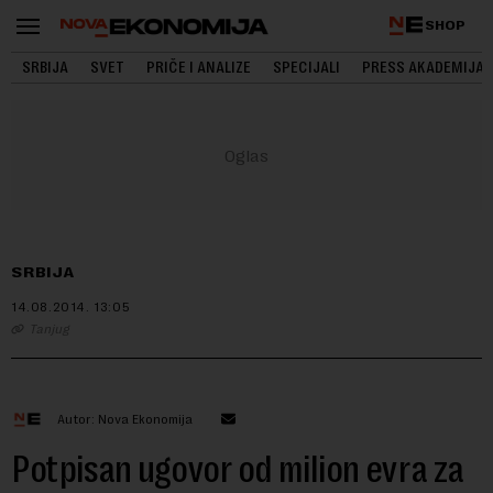
SHOP
SRBIJA
SVET
PRIČE I ANALIZE
SPECIJALI
PRESS AKADEMIJA
SRBIJA
14.08.2014.
13:05
Tanjug
Autor: Nova Ekonomija
Potpisan ugovor od milion evra za