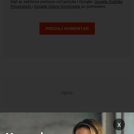
Sajt je zaštićen pomocu reCaptcha i Google.
Google Politika
Privatnosti
i
Google Uslovi Korišćenja
su primenjeni.
POVEZANI SADRŽAJI
x