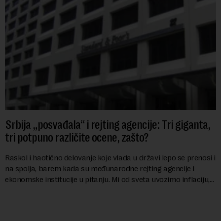
Srbija „posvađala“ i rejting agencije: Tri giganta,
tri potpuno različite ocene, zašto?
Raskol i haotično delovanje koje vlada u državi lepo se prenosi i
na spolja, barem kada su međunarodne rejting agencije i
ekonomske institucije u pitanju. Mi od sveta uvozimo inflaciju,
robu lošijeg kvalitet...