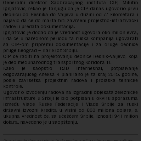
Generalni direktor Saobraćajnog instituta CIP, Milutin
Ignjatović, rekao je Tanjugu da je CIP danas ugovorio prvu
deonicu od Resnika do Valjeva u dužini od 77 kilometara i
najavio da će do marta biti završeni projektno-istraživački
radovi i predata dokumentacija.
Ignjatović je dodao da je vrednost ugovora oko milion evra,
i da će u narednom periodu ta ruska kompanija ugovarati
sa CIP-om pripremu dokumentacije i za druge deonice
pruge Beograd – Bar kroz Srbiju.
CIP će raditi na projektovanju deonice Resnik-Valjevo, koja
je deo međunarodnog transportnog Koridora 11.
Kako je saopštio RŽD Internešnal, potpisivanje
odgovarajućeg Aneksa 4 planirano je za kraj 2015. godine,
posle završetka projektnih radova i prolaska tehničke
kontrole.
Ugovor o izvođenju radova na izgradnji objekata železničke
infrastrukture u Srbiji je bio potpisan u okviru sporazuma
između Vlade Ruske Federacije i Vlade Srbije za ruski
državni izvozni kredita u visini od 800 miliona dolara, a
ukupna vrednost će, sa učešćem Srbije, iznositi 941 milion
dolara, navedeno je u saopštenju.
Preuzimanje delova teksta je dozvoljeno, ali uz obavezno navođenje