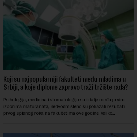
Koji su najpopularniji fakulteti među mladima u
Srbiji, a koje diplome zapravo traži tržište rada?
Psihologija, medicina i stomatologija su i dalje među prvim
izborima maturanata, nedvosmisleno su pokazali rezultati
prvog upisnog roka na fakultetima ove godine. Veliko
interesovanje beleže i FON i Ekonomsk...