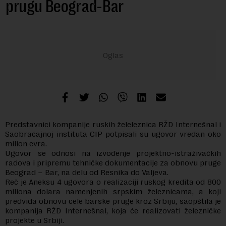
prugu Beograd-Bar
Predstavnici kompanije ruskih želeleznica RŽD Internešnal i
Saobraćajnoj instituta CIP potpisali su ugovor vredan oko
milion evra.
Ugovor se odnosi na izvođenje projektno-istraživačkih
radova i pripremu tehničke dokumentacije za obnovu pruge
Beograd – Bar, na delu od Resnika do Valjeva.
Reč je Aneksu 4 ugovora o realizaciji ruskog kredita od 800
miliona dolara namenjenih srpskim železnicama, a koji
predviđa obnovu cele barske pruge kroz Srbiju, saopštila je
kompanija RŽD Internešnal, koja će realizovati železničke
projekte u Srbiji.