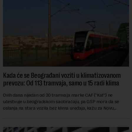
Kada će se Beograđani voziti u klimatizovanom
prevozu: Od 113 tramvaja, samo u 15 radi klima
Ovih dana nijedan od 30 tramvaja marke CAF ("Kaf") ne
učestvuje u beogradskom saobraćaju, pa GSP mora da se
oslanja na stara vozila bez klima uređaja, kažu za Novu
ekonomiju iz Sindikata Centar – GSP i Centr...