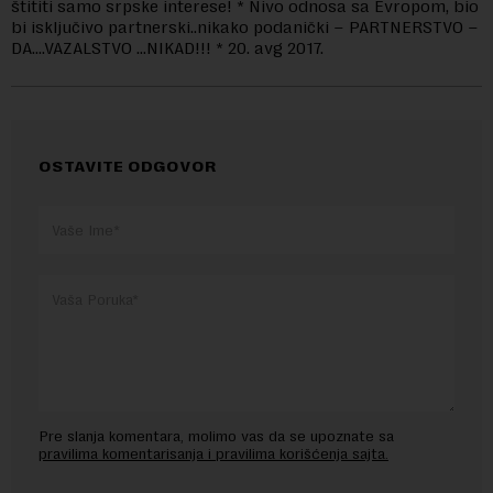
štititi samo srpske interese! * Nivo odnosa sa Evropom, bio
bi isključivo partnerski..nikako podanički – PARTNERSTVO –
DA….VAZALSTVO …NIKAD!!! * 20. avg 2017.
OSTAVITE ODGOVOR
Pre slanja komentara, molimo vas da se upoznate sa
pravilima komentarisanja i pravilima korišćenja sajta.