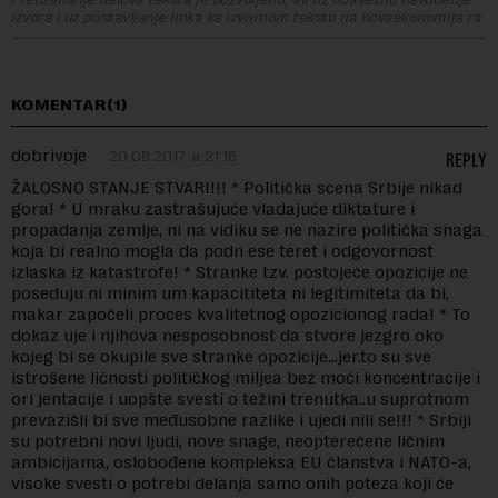
izvora i uz postavljanje linka ka izvornom tekstu na novaekonomija.rs
KOMENTAR(1)
dobrivoje
20.08.2017. u 21:16
REPLY
ŽALOSNO STANJE STVARI!!! * Politička scena Srbije nikad
gora! * U mraku zastrašujuće vladajuće diktature i
propadanja zemlje, ni na vidiku se ne nazire politička snaga
koja bi realno mogla da podn ese teret i odgovornost
izlaska iz katastrofe! * Stranke tzv. postojeće opozicije ne
poseduju ni minim um kapacititeta ni legitimiteta da bi,
makar započeli proces kvalitetnog opozicionog rada! * To
dokaz uje i njihova nesposobnost da stvore jezgro oko
kojeg bi se okupile sve stranke opozicije…jer.to su sve
istrošene ličnosti političkog miljea bez moći koncentracije i
ori jentacije i uopšte svesti o težini trenutka..u suprotnom
prevazišli bi sve međusobne razlike i ujedi nili se!!! * Srbiji
su potrebni novi ljudi, nove snage, neopterećene ličnim
ambicijama, oslobođene kompleksa EU članstva i NATO-a,
visoke svesti o potrebi delanja samo onih poteza koji će