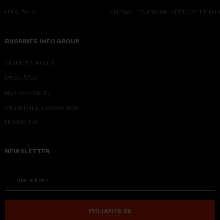
LEPŠI ŽIVOT
SMERNICE ZA PRIMENU VEŠTAČKE INTELI
BUSSINES INFO GROUP
ONLINE EDUKACIJE
IZDAVAŠTVO
MEDIJSKE OBUKE
ORGANIZACIJA DOGADJAJA
EKONOM I JA
NEWSLETTER
PRIJAVITE SE