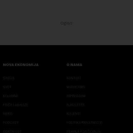
NOVA EKONOMIJA
O NAMA
SRBIJA
KONTAKT
SVET
MARKETING
KOLUMNE
IMPRESSUM
PRIČE I ANALIZE
NJUZLETER
VIDEO
KLIJENTI
PODCAST
POLITIKA PRIVATNOSTI
ODRŽIVOST
PRAVILA KORIŠĆENJA