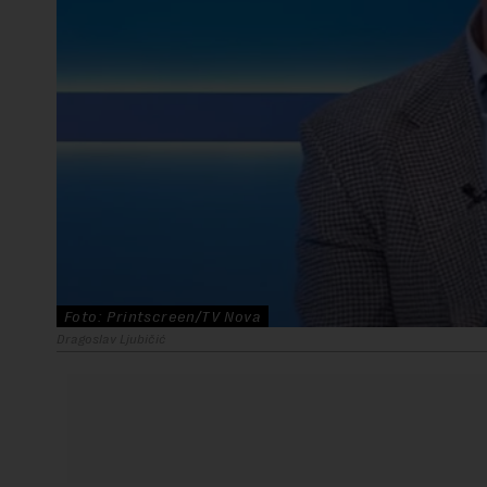
Foto: Printscreen/TV Nova
Dragoslav Ljubičić