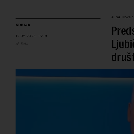
Autor: Nova 
SRBIJA
Preds
12.02.2025.
15:19
Ljubi
Beta
druš