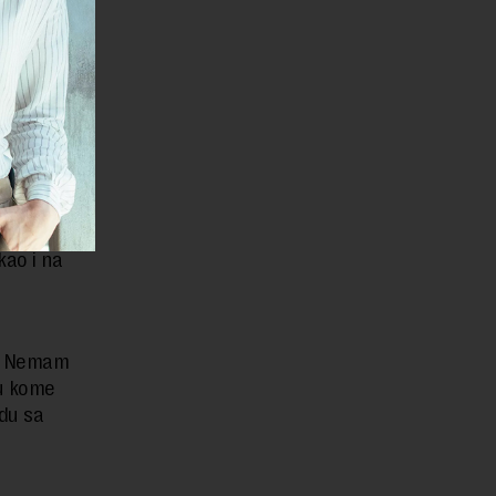
enja
ik o
a,
raničenja
kao i na
u. Nemam
 u kome
adu sa