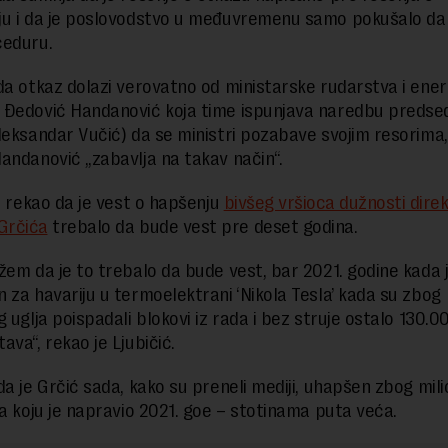
u i da je poslovodstvo u međuvremenu samo pokušalo da t
ceduru.
da otkaz dolazi verovatno od ministarske rudarstva i ener
Đedović Handanović koja time ispunjava naredbu predse
leksandar Vučić) da se ministri pozabave svojim resorima,
andanović „zabavlja na takav način“.
je rekao da je vest o hapšenju
bivšeg vršioca dužnosti dire
Grčića
trebalo da bude vest pre deset godina.
žem da je to trebalo da bude vest, bar 2021. godine kada j
 za havariju u termoelektrani ‘Nikola Tesla’ kada su zbog
 uglja poispadali blokovi iz rada i bez struje ostalo 130.0
ava“, rekao je Ljubičić.
da je Grčić sada, kako su preneli mediji, uhapšen zbog mili
ta koju je napravio 2021. goe – stotinama puta veća.