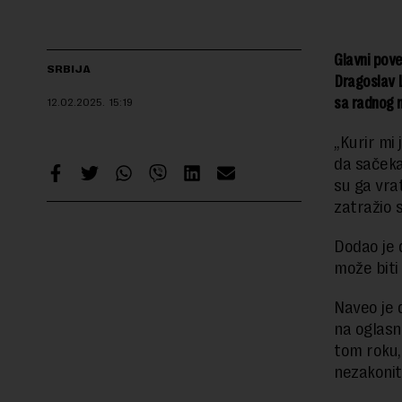
Glavni pove
SRBIJA
Dragoslav L
sa radnog 
12.02.2025.
15:19
„Kurir mi
da sačekaj
su ga vrat
zatražio 
Dodao je 
može biti
Naveo je 
na oglasn
tom roku, 
nezakonit