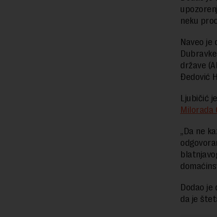
upozorenj
neku pro
Naveo je 
Dubravke 
države (A
Đedović H
Ljubičić 
Milorada 
„Da ne ka
odgovoran
blatnjavog
domaćinst
Dodao je 
da je šte