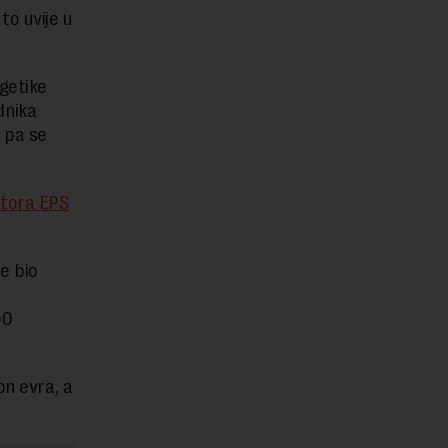
o uvije u
getike
dnika
 pa se
ktora EPS
e bio
00
on evra, a