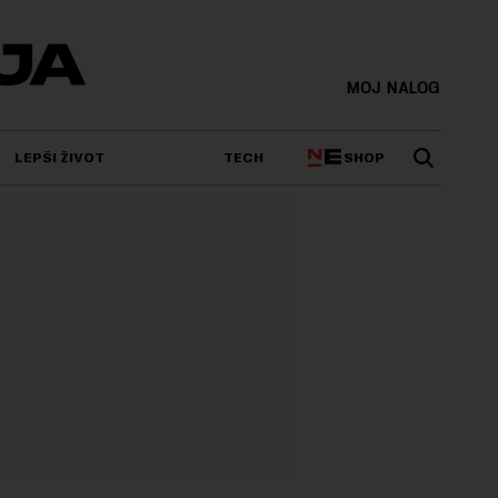
MOJ NALOG
SHOP
LEPŠI ŽIVOT
TECH