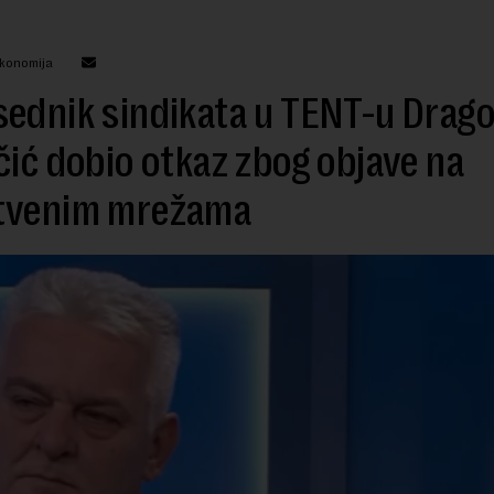
ekonomija
ednik sindikata u TENT-u Drago
čić dobio otkaz zbog objave na
tvenim mrežama