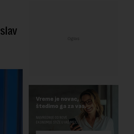
slav
Vreme je novac,
štedimo ga za vas.
NAJVREDNIJE OD NOVE
EKONOMIJE STIŽE U VAŠ MEJL.