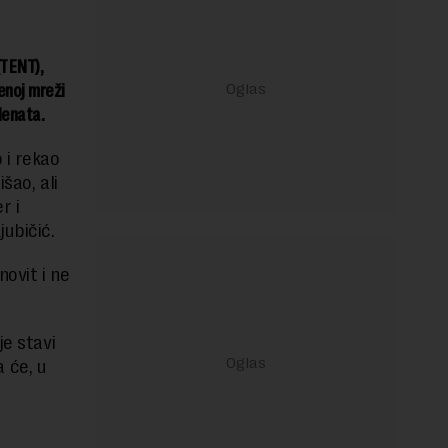
(TENT),
enoj mreži
denata.
 i rekao
šao, ali
r i
jubičić.
novit i ne
je stavi
 će, u