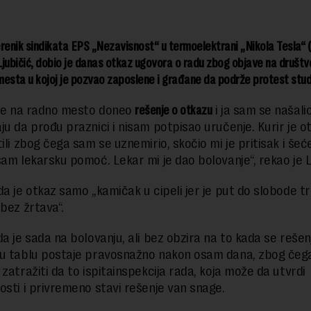
renik sindikata EPS „Nezavisnost“ u termoelektrani „Nikola Tesla“ 
jubičić, dobio je danas otkaz ugovora o radu zbog objave na društv
mesta u kojoj je pozvao zaposlene i građane da podrže protest stu
 je na radno mesto doneo
rešenje o otkazu
i ja sam se našalio
u da prođu praznici i nisam potpisao uručenje. Kurir je oti
ili zbog čega sam se uznemirio, skočio mi je pritisak i šeće
sam lekarsku pomoć. Lekar mi je dao bolovanje“, rekao je L
da je otkaz samo „kamičak u cipeli jer je put do slobode tr
 bez žrtava“.
da je sada na bolovanju, ali bez obzira na to kada se rešen
u tablu postaje pravosnažno nakon osam dana, zbog čega
zatražiti da to ispitainspekcija rada, koja može da utvrdi
osti i privremeno stavi rešenje van snage.