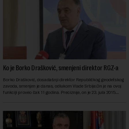
Ko je Borko Drašković, smenjeni direktor RGZ-a
Borko Drašković, dosadašnji direktor Republičkog geodetskog
zavoda, smenjen je danas, odlukom Vlade Srbije.On je na ovoj
funkciji proveo čak 11 godina. Preciznije, on je 23. jula 2015.
izabran za v.d. di...