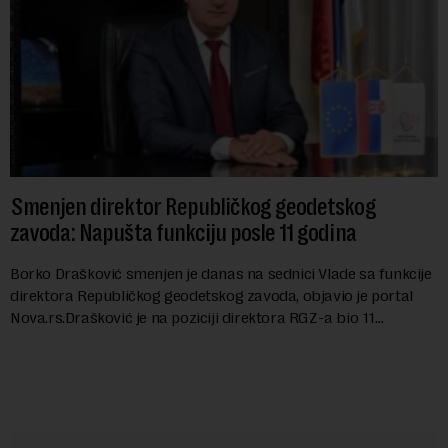
Smenjen direktor Republičkog geodetskog
zavoda: Napušta funkciju posle 11 godina
Borko Drašković smenjen je danas na sednici Vlade sa funkcije
direktora Republičkog geodetskog zavoda, objavio je portal
Nova.rs.Drašković je na poziciji direktora RGZ-a bio 11
godina.Kako piše Nova....