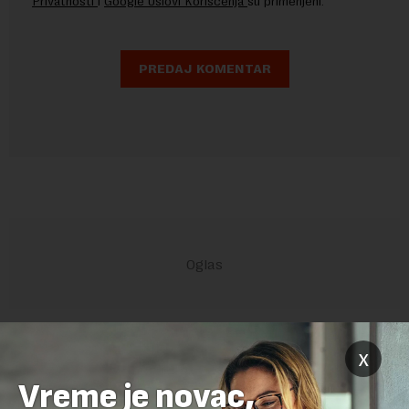
Privatnosti
i
Google Uslovi Korišćenja
su primenjeni.
POVEZANI SADRŽAJI
x
Vreme je novac,