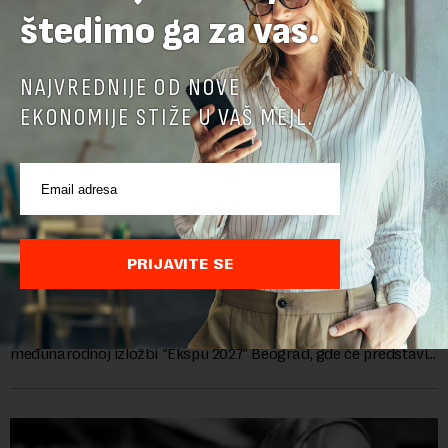
štedimo ga za vas.
NAJVREDNIJE OD NOVE
EKONOMIJE STIŽE U VAŠ MEJL.
Papua Nova Gvineja potvrdila učešće na Ekspo
PRIJAVITE SE
2027
Papua Nova Gvineja jedna je od 141 međunarodne učesnice
koje su do sada potvrdile učešće na specijalizovanoj
međunarodnoj izložbi "Ekspu 2027" Beograd, gde će predstaviti
i kao državu sa najvećom jezičkom ra...