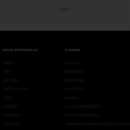
NOVA EKONOMIJA
O NAMA
SRBIJA
KONTAKT
SVET
MARKETING
KOLUMNE
IMPRESSUM
PRIČE I ANALIZE
NJUZLETER
VIDEO
KLIJENTI
PODCAST
POLITIKA PRIVATNOSTI
ODRŽIVOST
PRAVILA KORIŠĆENJA
LEPŠI ŽIVOT
SMERNICE ZA PRIMENU VEŠTAČKE INTELI