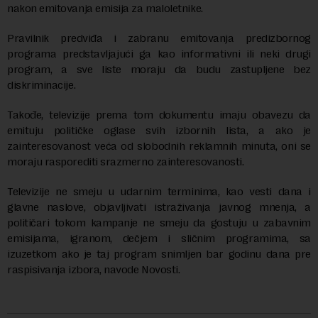
nakon emitovanja emisija za maloletnike.
Pravilnik predviđa i zabranu emitovanja predizbornog
programa predstavljajući ga kao informativni ili neki drugi
program, a sve liste moraju da budu zastupljene bez
diskriminacije.
Takođe, televizije prema tom dokumentu imaju obavezu da
emituju političke oglase svih izbornih lista, a ako je
zainteresovanost veća od slobodnih reklamnih minuta, oni se
moraju rasporediti srazmerno zainteresovanosti.
Televizije ne smeju u udarnim terminima, kao vesti dana i
glavne naslove, objavljivati istraživanja javnog mnenja, a
političari tokom kampanje ne smeju da gostuju u zabavnim
emisijama, igranom, dečjem i sličnim programima, sa
izuzetkom ako je taj program snimljen bar godinu dana pre
raspisivanja izbora, navode Novosti.