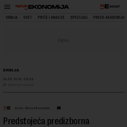
SHOP
SRBIJA
SVET
PRIČE I ANALIZE
SPECIJALI
PRESS AKADEMIJA
SRBIJA
16.03.2016.
09:56
Večernje novosti
Autor: Nova Ekonomija
Predstojeća predizborna