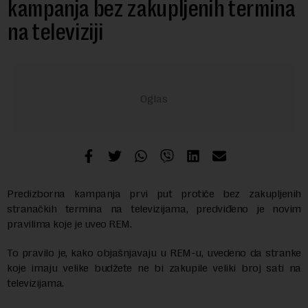
kampanja bez zakupljenih termina
na televiziji
Predizborna kampanja prvi put protiče bez zakupljenih
stranačkih termina na televizijama, predviđeno je novim
pravilima koje je uveo REM.
To pravilo je, kako objašnjavaju u REM-u, uvedeno da stranke
koje imaju velike budžete ne bi zakupile veliki broj sati na
televizijama.