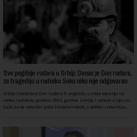
Sve pogibije rudara u Srbiji: Danas je Dan rudara,
za tragediju u rudniku Soko niko nije odgovarao
Srbija obeležava Dan rudara 6. avgusta, u znak sećanja na
veliku radničku pobedu 1903. godine. Zemlja i odnosi u njoj od
tada su se nekoliko puta transformisali, a sektor rudarstva
danas karakterišu velike r...