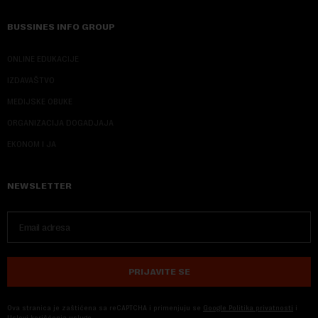
BUSSINES INFO GROUP
ONLINE EDUKACIJE
IZDAVAŠTVO
MEDIJSKE OBUKE
ORGANIZACIJA DOGADJAJA
EKONOM I JA
NEWSLETTER
PRIJAVITE SE
Ova stranica je zaštićena sa reCAPTCHA i primenjuju se
Google Politika privatnosti
i
Uslovi korišćenja usluge