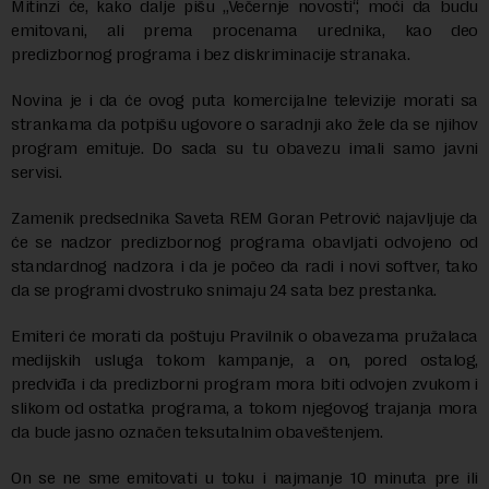
Mitinzi će, kako dalje pišu „Večernje novosti“, moći da budu
emitovani, ali prema procenama urednika, kao deo
predizbornog programa i bez diskriminacije stranaka.
Novina je i da će ovog puta komercijalne televizije morati sa
strankama da potpišu ugovore o saradnji ako žele da se njihov
program emituje. Do sada su tu obavezu imali samo javni
servisi.
Zamenik predsednika Saveta REM Goran Petrović najavljuje da
će se nadzor predizbornog programa obavljati odvojeno od
standardnog nadzora i da je počeo da radi i novi softver, tako
da se programi dvostruko snimaju 24 sata bez prestanka.
Emiteri će morati da poštuju Pravilnik o obavezama pružalaca
medijskih usluga tokom kampanje, a on, pored ostalog,
predviđa i da predizborni program mora biti odvojen zvukom i
slikom od ostatka programa, a tokom njegovog trajanja mora
da bude jasno označen teksutalnim obaveštenjem.
On se ne sme emitovati u toku i najmanje 10 minuta pre ili