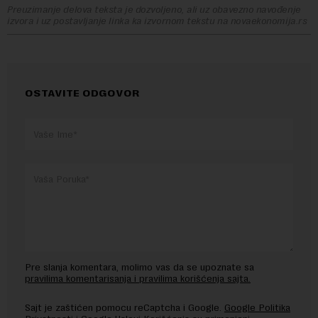
Preuzimanje delova teksta je dozvoljeno, ali uz obavezno navođenje
izvora i uz postavljanje linka ka izvornom tekstu na novaekonomija.rs
OSTAVITE ODGOVOR
Pre slanja komentara, molimo vas da se upoznate sa
pravilima komentarisanja i pravilima korišćenja sajta.
Sajt je zaštićen pomocu reCaptcha i Google.
Google Politika