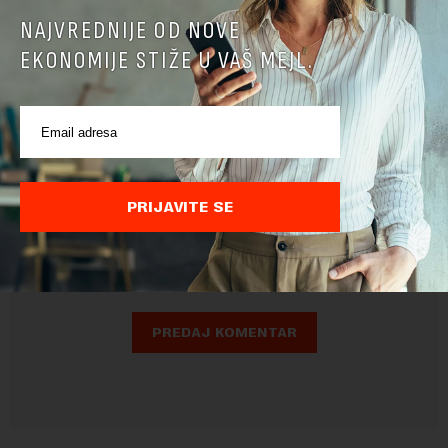
NAJVREDNIJE OD NOVE
EKONOMIJE STIŽE U VAŠ MEJL.
Pre slanja komentara, molimo vas da se upoznate sa
pravilima komentarisanja i pravilima korišćenja sajta.
PRIJAVITE SE
Sajt je zaštićen pomocu reCaptcha i Google.
Google Politika
Privatnosti
i
Google Uslovi Korišćenja
su primenjeni.