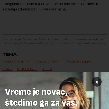
omogućiti veći uvid u poslovne performanse, ali i zahtevati
složeniju administraciju i više vremena.
Preuzimanje delova teksta je dozvoljeno, ali uz obavezno navođenje
izvora i uz postavljanje linka ka izvornom tekstu na novaekonomija.rs
TEMA:
PORESKA POLITIKA
PORESKA UPRAVA
PORESKI OBVEZNICI
POREZI
PREDUZETNICI
SRBIJA
x
Vreme je novac,
OSTAVITE ODGOVOR
štedimo ga za vas.