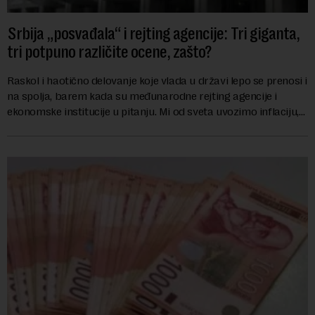
Srbija „posvađala“ i rejting agencije: Tri giganta,
tri potpuno različite ocene, zašto?
Raskol i haotično delovanje koje vlada u državi lepo se prenosi i
na spolja, barem kada su međunarodne rejting agencije i
ekonomske institucije u pitanju. Mi od sveta uvozimo inflaciju,
robu lošijeg kvalitet...