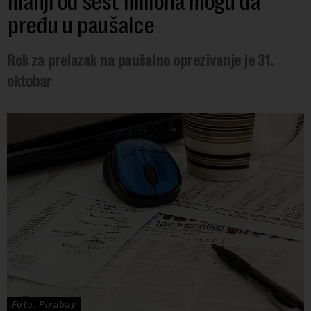
manji od šest miliona mogu da
pređu u paušalce
Rok za prelazak na paušalno oprezivanje je 31.
oktobar
Foto: Pixabay