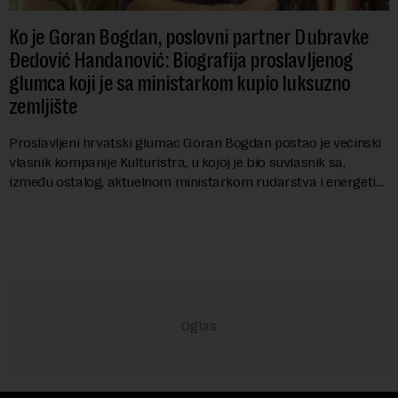
Ko je Goran Bogdan, poslovni partner Dubravke
Đedović Handanović: Biografija proslavljenog
glumca koji je sa ministarkom kupio luksuzno
zemljište
Proslavljeni hrvatski glumac Goran Bogdan postao je većinski
vlasnik kompanije Kulturistra, u kojoj je bio suvlasnik sa,
između ostalog, aktuelnom ministarkom rudarstva i energetike
u Vladi Srbije, Dubravkom...