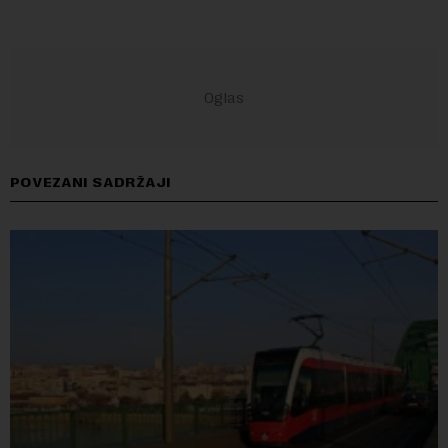
POVEZANI SADRŽAJI