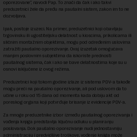
oporezovane“, navodi Pap. To znači da čak i ako takvi
preduzetnici žele da pređu na paušalni sistem, zakon im to ne
dozvoljava.
Ipak, postoje izuzeci. Na primer, preduzetnici koji obavljaju
trgovinsku ili ugostiteljsku delatnost u kioscima, prikolicama ili
sličnim montažnim objektima, mogu pod određenim uslovima
zatražiti paušalno oporezivanje. Ovaj izuzetak omogućava
manjim poslovnim subjektima da iskoriste prednosti
paušalnog sistema, čak i ako se bave delatnostima koje su u
osnovi isključene iz ovog režima.
Preduzetnici koji tokom godine izlaze iz sistema PDV-a takođe
mogu preći na paušalno oporezivanje, ali pod uslovom da to
učine u roku od 15 dana od momenta kada dobiju akt od
poreskog organa koji potvrđuje brisanje iz evidencije PDV-a.
Za mnoge preduzetnike izbor između paušalnog oporezivanja i
vođenja knjiga predstavlja ključnu odluku u planiranju
poslovanja. Dok paušalno oporezivanje nudi jednostavniju
administraciju i predvidljive troškove, vođenje knjiga može