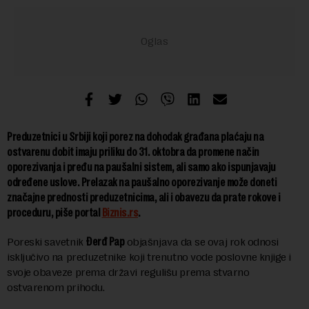
Preduzetnici u Srbiji koji porez na dohodak građana plaćaju na
ostvarenu dobit imaju priliku do 31. oktobra da promene način
oporezivanja i pređu na paušalni sistem, ali samo ako ispunjavaju
određene uslove. Prelazak na paušalno oporezivanje može doneti
značajne prednosti preduzetnicima, ali i obavezu da prate rokove i
proceduru, piše portal
Biznis.rs
.
Poreski savetnik
Đerđ Pap
objašnjava da se ovaj rok odnosi
isključivo na preduzetnike koji trenutno vode poslovne knjige i
svoje obaveze prema državi regulišu prema stvarno
ostvarenom prihodu.