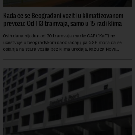
Kada će se Beograđani voziti u klimatizovanom
prevozu: Od 113 tramvaja, samo u 15 radi klima
Ovih dana nijedan od 30 tramvaja marke CAF ("Kaf") ne
učestvuje u beogradskom saobraćaju, pa GSP mora da se
oslanja na stara vozila bez klima uređaja, kažu za Novu
ekonomiju iz Sindikata Centar – GSP i Centr...