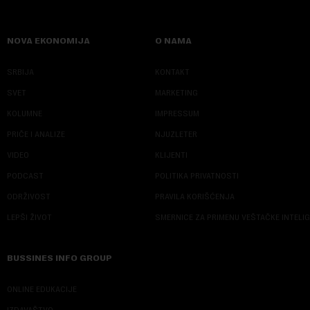
NOVA EKONOMIJA
O NAMA
SRBIJA
KONTAKT
SVET
MARKETING
KOLUMNE
IMPRESSUM
PRIČE I ANALIZE
NJUZLETER
VIDEO
KLIJENTI
PODCAST
POLITIKA PRIVATNOSTI
ODRŽIVOST
PRAVILA KORIŠĆENJA
LEPŠI ŽIVOT
SMERNICE ZA PRIMENU VEŠTAČKE INTELI
BUSSINES INFO GROUP
ONLINE EDUKACIJE
IZDAVAŠTVO