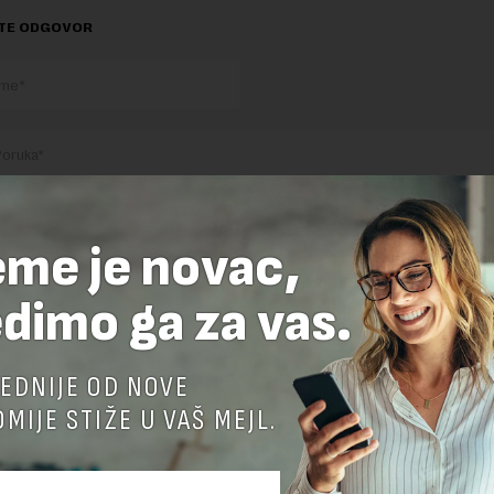
TE ODGOVOR
eme je novac,
nja komentara, molimo vas da se upoznate sa
pravilima komentarisanja i p
dimo ga za vas.
ja sajta.
 zaštićen pomocu reCaptcha i Google.
Google Politika Privatnosti
i
Google
nja
su primenjeni.
EDNIJE OD NOVE
MIJE STIŽE U VAŠ MEJL.