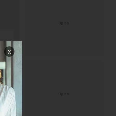
x
ravilima
 Uslovi