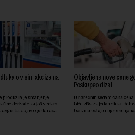
dluka o visini akciza na
Objavljene nove cene go
Poskupeo dizel
e produžila je smanjenje
U narednih sedam dana cena 
naftne derivate za još sedam
biće viša za jedan dinar, dok 
. avgusta, objavio je danas
benzina ostaje nepromenjena
nosi Beta.Postojeće smanjenje
evrodizel koštati 227 dinara po 
i do 9. avgusta kao mera
Cena benzina, kao i dosad, bi
 po...
dinara po litru. ...