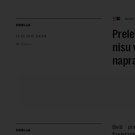
Autor
SRBIJA
Prele
13.07.2017.
08:58
nisu 
Danas
napr
Bivši pr
SRBIJA
Preletače