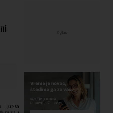
ni
Vreme je novac,
štedimo ga za vas.
NAJVREDNIJE OD NOVE
EKONOMIJE STIŽE U VAŠ MEJL.
o Ljubiša
luku da li