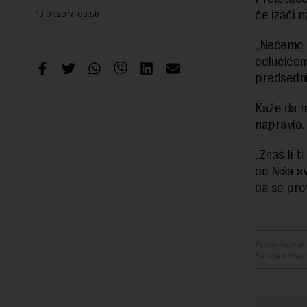
će izaći n
13.07.2017.
08:58
„Nećemo ni
odlučićem
predsedni
Kaže da mu
napravio.
„Znaš li t
do Niša sv
da se prov
Preuzimanje 
ka izvornom