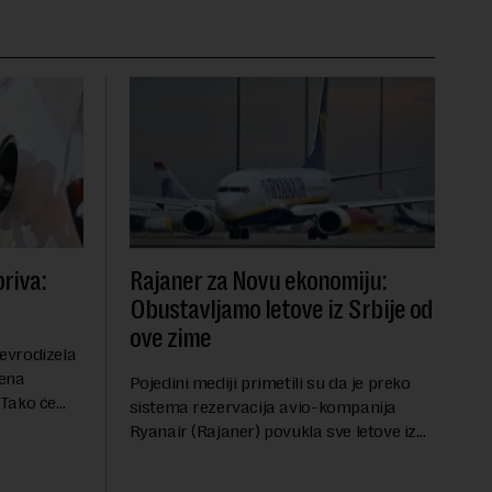
riva:
Rajaner za Novu ekonomiju:
Obustavljamo letove iz Srbije od
ove zime
evrodizela
cena
Pojedini mediji primetili su da je preko
.Tako će
sistema rezervacija avio-kompanija
litru.
Ryanair (Rajaner) povukla sve letove iz
će 202
Niša. U odgovoru Novoj ekonomiji na
pitanje o razlozima za ovo povlačenje,