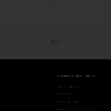
BUSSINES INFO GROUP
ONLINE EDUKACIJE
IZDAVAŠTVO
MEDIJSKE OBUKE
ORGANIZACIJA DOGADJAJA