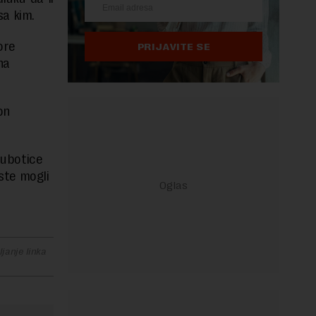
sa kim.
ore
PRIJAVITE SE
na
on
 Subotice
 ste mogli
janje linka