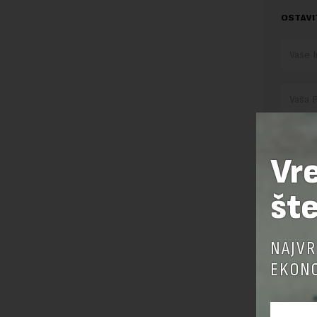
OSTAVI
Vr
Pre sla
šte
korišćen
Sajt je
Korišće
NAJVR
EKONO