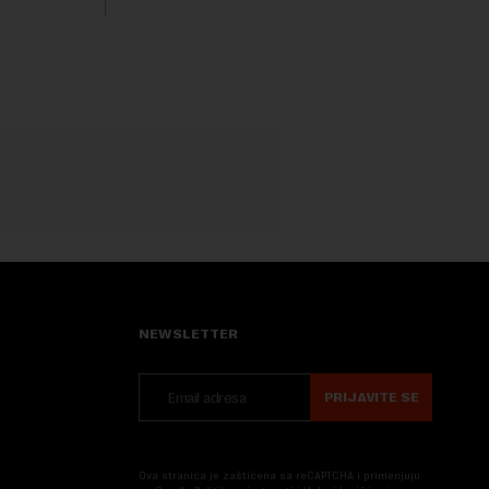
ovaj avio-gigant...
NEWSLETTER
PRIJAVITE SE
Ova stranica je zaštićena sa reCAPTCHA i primenjuju