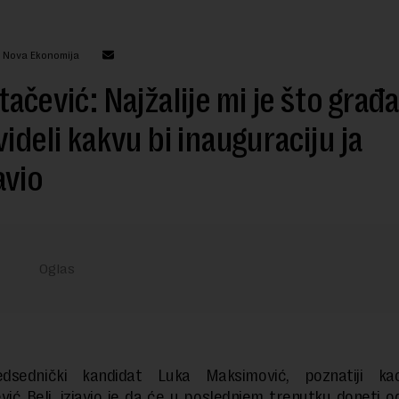
: Nova Ekonomija
tačević: Najžalije mi je što građa
videli kakvu bi inauguraciju ja
avio
edsednički kandidat Luka Maksimović, poznatiji ka
vić Beli, izjavio je da će u poslednjem trenutku doneti od