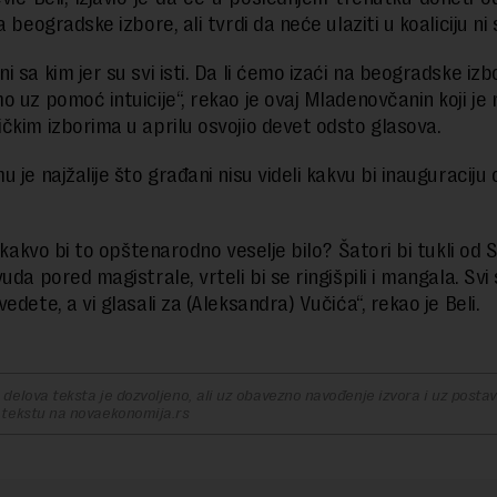
a beogradske izbore, ali tvrdi da neće ulaziti u koaliciju ni 
 sa kim jer su svi isti. Da li ćemo izaći na beogradske izb
o uz pomoć intuicije“, rekao je ovaj Mladenovčanin koji je 
čkim izborima u aprilu osvojio devet odsto glasova.
 je najžalije što građani nisu videli kakvu bi inauguraciju 
i kakvo bi to opštenarodno veselje bilo? Šatori bi tukli od
uda pored magistrale, vrteli bi se ringišpili i mangala. Svi
edete, a vi glasali za (Aleksandra) Vučića“, rekao je Beli.
delova teksta je dozvoljeno, ali uz obavezno navođenje izvora i uz postavl
 tekstu na novaekonomija.rs