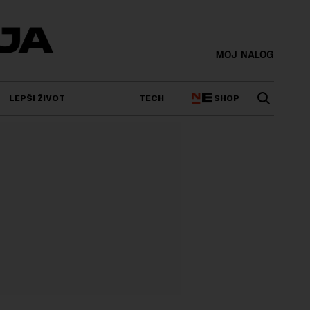
MOJ NALOG
SHOP
LEPŠI ŽIVOT
TECH