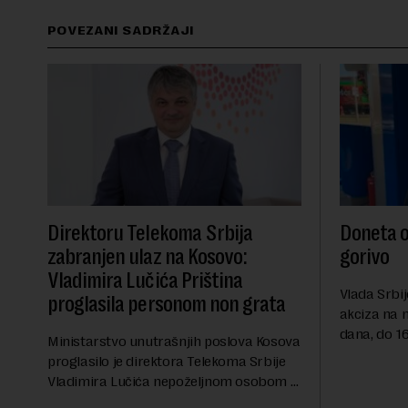
POVEZANI SADRŽAJI
Direktoru Telekoma Srbija
Doneta o
zabranjen ulaz na Kosovo:
gorivo
Vladimira Lučića Priština
Vlada Srbij
proglasila personom non grata
akciza na 
dana, do 16
Ministarstvo unutrašnjih poslova Kosova
RTS, a pre
proglasilo je direktora Telekoma Srbije
akciza važ
Vladimira Lučića nepoželjnom osobom i
ublažavanja
trajno mu zabranilo ulazak, tranzit i