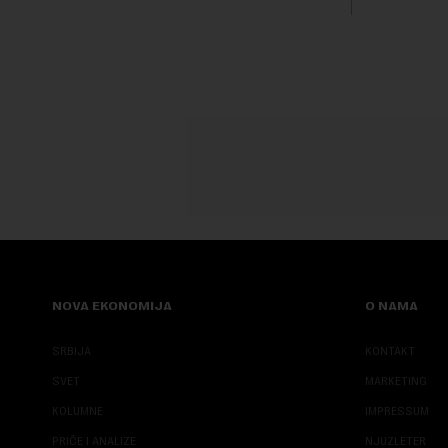
boravak na Kosovu, navodeći kao razlog
njegove javn...
NOVA EKONOMIJA
O NAMA
SRBIJA
KONTAKT
SVET
MARKETING
KOLUMNE
IMPRESSUM
PRIČE I ANALIZE
NJUZLETER