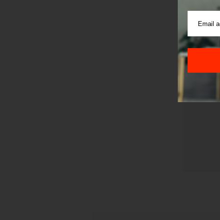
Pre sla
korišćen
Sajt je
Korišće