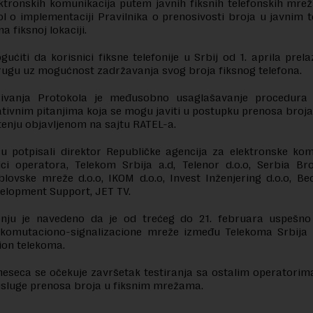
ktronskih komunikacija putem javnih fiksnih telefonskih mrež
l o implementaciji Pravilnika o prenosivosti broja u javnim 
 fiksnoj lokaciji.
ućiti da korisnici fiksne telefonije u Srbij od 1. aprila prela
rugu uz mogućnost zadržavanja svog broja fiksnog telefona.
isivanja Protokola je međusobno usaglašavanje procedura
tivnim pitanjima koja se mogu javiti u postupku prenosa broj
tenju objavljenom na sajtu RATEL-a.
u potpisali direktor Republičke agencija za elektronske kom
ici operatora, Telekom Srbija a.d, Telenor d.o.o, Serbia B
lovske mreže d.o.o, IKOM d.o.o, Invest Inženjering d.o.o, Beo
velopment Support, JET TV.
nju je navedeno da je od trećeg do 21. februara uspešno
e komutaciono-signalizacione mreže između Telekoma Srbija i
ion telekoma.
eseca se očekuje završetak testiranja sa ostalim operatorim
usluge prenosa broja u fiksnim mrežama.