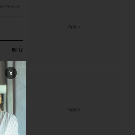
janje linka
REPLY
x