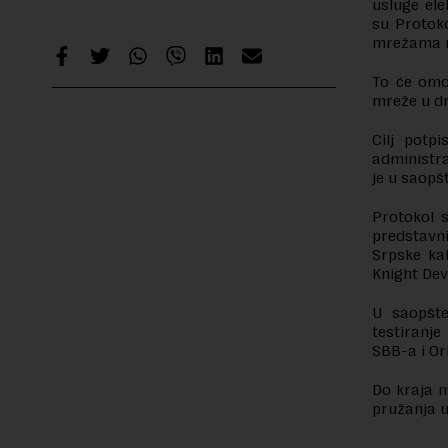
usluge ele
su Protoko
mrežama na
To će omog
mreže u d
Cilj potp
administra
je u saopš
Protokol s
predstavn
Srpske kab
Knight De
U saopšte
testiranj
SBB-a i Or
Do kraja m
pružanja 