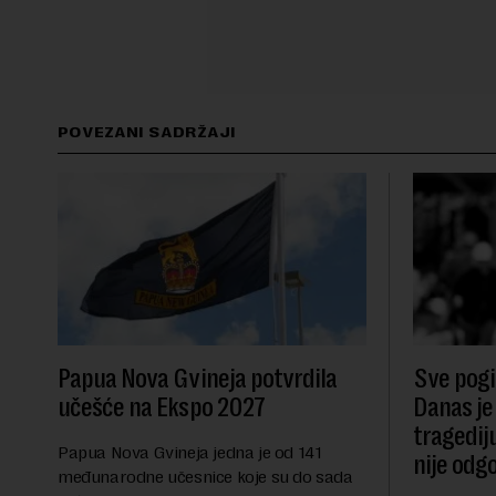
POVEZANI SADRŽAJI
Papua Nova Gvineja potvrdila
Sve pogib
učešće na Ekspo 2027
Danas je
tragedij
Papua Nova Gvineja jedna je od 141
nije odg
međunarodne učesnice koje su do sada