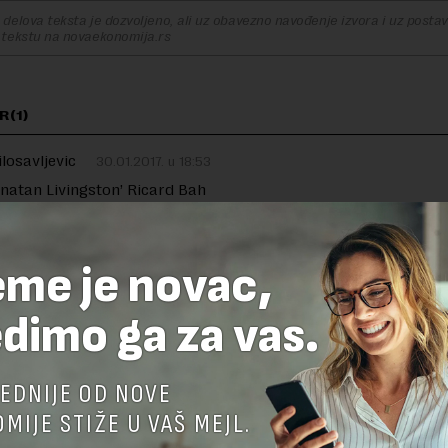
delova teksta je dozvoljeno, ali uz obavezno navođenje izvora i uz postavl
 tekstu na novaekonomija.rs
R(1)
losavljevic
30.01.2017. u 18:53
natan Livingston’ Ricard Bah
ilosavljevic@yahoo.com
eme je novac,
dimo ga za vas.
TE ODGOVOR
EDNIJE OD NOVE
MIJE STIŽE U VAŠ MEJL.