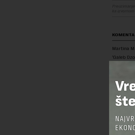
Preuzimanje 
ka izvornom
KOMENTA
Martina Mi
‘Galeb Dzo
martina.m
Vr
šte
OSTAVI
NAJVR
EKONO