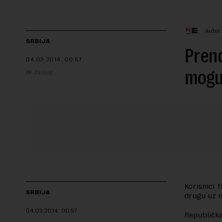
Autor
SRBIJA
Preno
04.03.2014.
00:57
moguć
Tanjug
Korisnici 
SRBIJA
drugu uz m
04.03.2014.
00:57
Republička