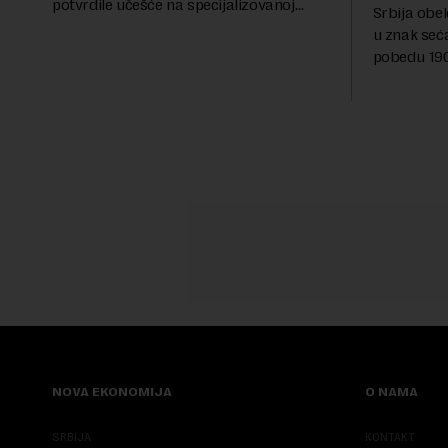
potvrdile učešće na specijalizovanoj
Srbija obe
međunarodnoj izložbi "Ekspu 2027"
u znak seć
Beograd, gde će predstaviti i kao državu
pobedu 1903
sa najvećom jezičkom ra...
njoj od tad
transformi
karakterišu 
NOVA EKONOMIJA
O NAMA
SRBIJA
KONTAKT