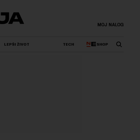
MOJ NALOG
SHOP
LEPŠI ŽIVOT
TECH