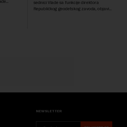
ade
sednici Vlade sa funkcije direktora
roveo čak 11
Republičkog geodetskog zavoda, objavio
a 2015.
je portal Nova.rs.Drašković je na poziciji
direktora RGZ-a bio 11 godina.Kako piše
Nova....
NEWSLETTER