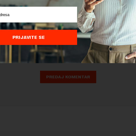
nja komentara, molimo vas da se upoznate sa
pravilima komentarisanja i p
PRIJAVITE SE
ja sajta.
 zaštićen pomocu reCaptcha i Google.
Google Politika Privatnosti
i
Google
nja
su primenjeni.