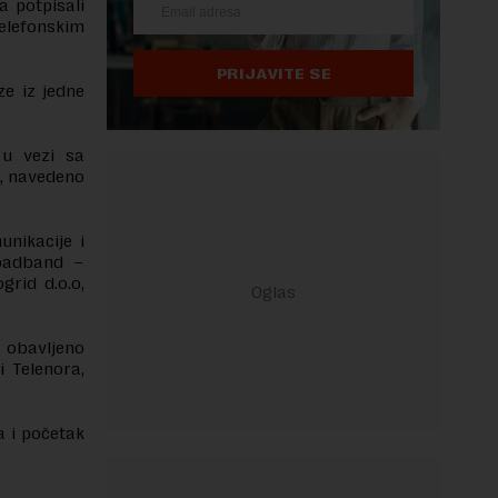
a potpisali
telefonskim
PRIJAVITE SE
ze iz jedne
 u vezi sa
a, navedeno
unikacije i
roadband –
grid d.o.o,
 obavljeno
 Telenora,
a i početak