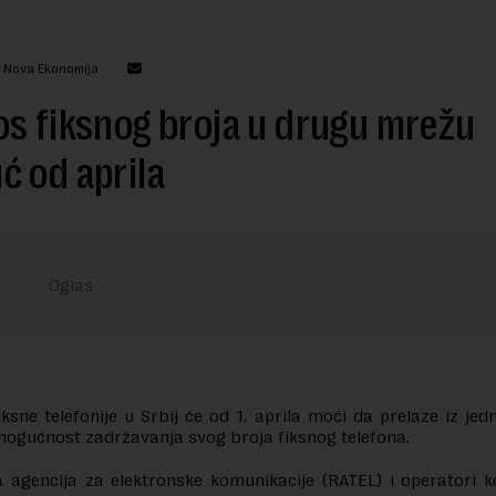
: Nova Ekonomija
s fiksnog broja u drugu mrežu
 od aprila
fiksne telefonije u Srbij će od 1. aprila moći da prelaze iz je
ogućnost zadržavanja svog broja fiksnog telefona.
 agencija za elektronske komunikacije (RATEL) i operatori k