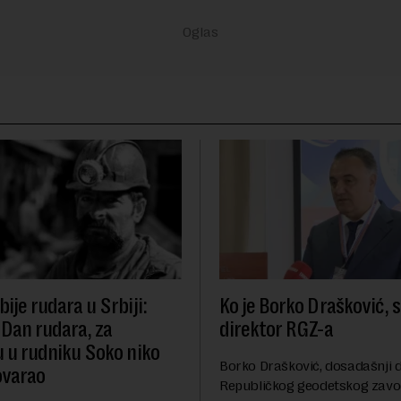
ije rudara u Srbiji:
Ko je Borko Drašković, 
 Dan rudara, za
direktor RGZ-a
u u rudniku Soko niko
Borko Drašković, dosadašnji d
ovarao
Republičkog geodetskog zavo