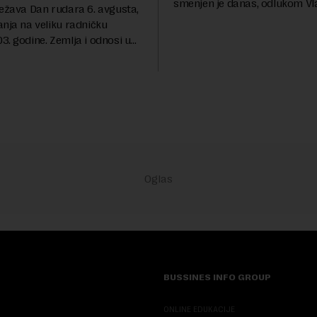
smenjen je danas, odlukom Vl
ležava Dan rudara 6. avgusta,
Srbije.On je na ovoj funkciji p
anja na veliku radničku
godina. Preciznije, on je 23. jul
. godine. Zemlja i odnosi u
izabran za v.d. di...
a su se nekoliko puta
sali, a sektor rudarstva danas
velike r...
BUSSINES INFO GROUP
ONLINE EDUKACIJE