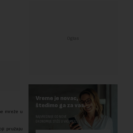
Vreme je novac,
štedimo ga za vas.
dne mreže u
NAJVREDNIJE OD NOVE
EKONOMIJE STIŽE U VAŠ MEJL.
oji pružaju