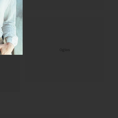
ravilima
 Uslovi