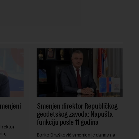
smenjeni
Smenjen direktor Republičkog
geodetskog zavoda: Napušta
funkciju posle 11 godina
irektor
da,
Borko Drašković smenjen je danas na