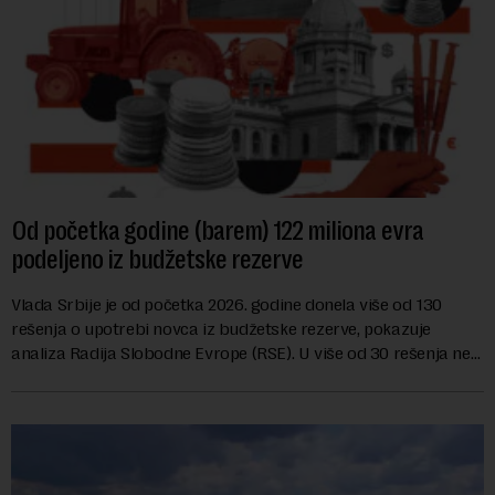
Od početka godine (barem) 122 miliona evra
podeljeno iz budžetske rezerve
Vlada Srbije je od početka 2026. godine donela više od 130
rešenja o upotrebi novca iz budžetske rezerve, pokazuje
analiza Radija Slobodne Evrope (RSE). U više od 30 rešenja ne
navodi se tačan iznos koji će ...