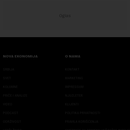
NOVA EKONOMIJA
O NAMA
SRBIJA
KONTAKT
SVET
MARKETING
KOLUMNE
IMPRESSUM
PRIČE I ANALIZE
NJUZLETER
VIDEO
KLIJENTI
PODCAST
POLITIKA PRIVATNOSTI
ODRŽIVOST
PRAVILA KORIŠĆENJA