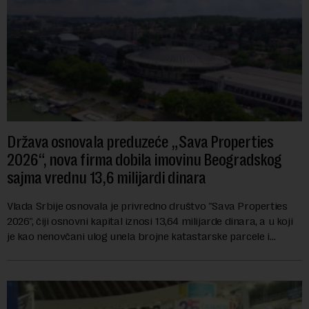
Država osnovala preduzeće „Sava Properties
2026“, nova firma dobila imovinu Beogradskog
sajma vrednu 13,6 milijardi dinara
Vlada Srbije osnovala je privredno društvo "Sava Properties
2026", čiji osnovni kapital iznosi 13,64 milijarde dinara, a u koji
je kao nenovčani ulog unela brojne katastarske parcele i
objekte u okviru kompl...