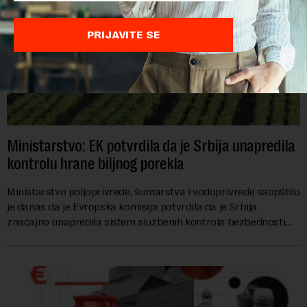
PRIJAVITE SE
Ministarstvo: EK potvrdila da je Srbija unapredila
kontrolu hrane biljnog porekla
Ministarstvo poljoprivrede, šumarstva i vodoprivrede saopštilo
je danas da je Evropska komisija potvrdila da je Srbija
značajno unapredila sistem službenih kontrola bezbednosti
hrane biljnog porekla, te da k...