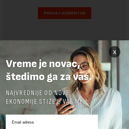
x
Vreme je novac,
štedimo ga za vas.
NAJVREDNIJE OD NOVE
POVEZANI SADRŽAJI
EKONOMIJE STIŽE U VAŠ MEJL.