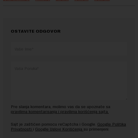
OSTAVITE ODGOVOR
Pre slanja komentara, molimo vas da se upoznate sa
pravilima komentarisanja i pravilima korišćenja sajta.
Sajt je zaštićen pomocu reCaptcha i Google.
Google Politika
Privatnosti
i
Google Uslovi Korišćenja
su primenjeni.