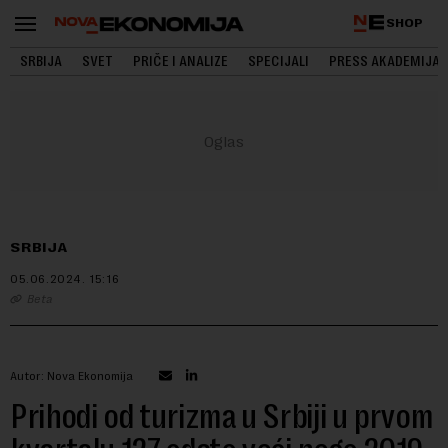
SHOP
SRBIJA
SVET
PRIČE I ANALIZE
SPECIJALI
PRESS AKADEMIJA
SRBIJA
05.06.2024.
15:16
Beta
Autor: Nova Ekonomija
Prihodi od turizma u Srbiji u prvom