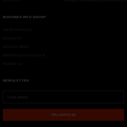
LEPŠI ŽIVOT
SMERNICE ZA PRIMENU VEŠTAČKE INTELI
BUSSINES INFO GROUP
ONLINE EDUKACIJE
IZDAVAŠTVO
MEDIJSKE OBUKE
ORGANIZACIJA DOGADJAJA
EKONOM I JA
NEWSLETTER
PRIJAVITE SE