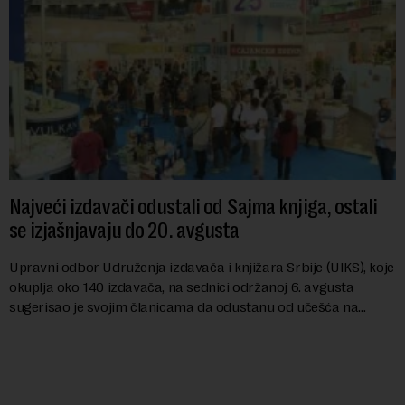
Najveći izdavači odustali od Sajma knjiga, ostali
se izjašnjavaju do 20. avgusta
Upravni odbor Udruženja izdavača i knjižara Srbije (UIKS), koje
okuplja oko 140 izdavača, na sednici održanoj 6. avgusta
sugerisao je svojim članicama da odustanu od učešća na
predstojećem Sajmu knjiga. Vrem...