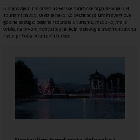
U najnovijem barometru Svetske turističke organizacije (UN
Tourism) navodi se da je nekoliko destinacija širom sveta ove
godine postiglo odlične rezultate u turizmu, među kojima je
Srbija na prvom mestu i jedina koja je dostigla trocifrenu stopu
rasta prihoda od stranih turista.