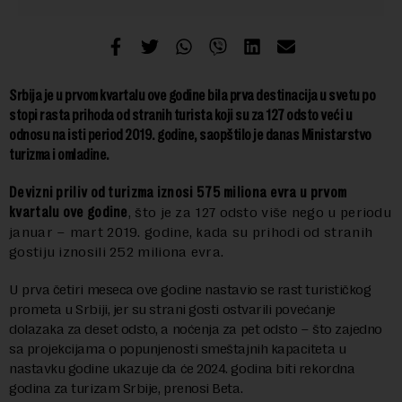
Srbija je u prvom kvartalu ove godine bila prva destinacija u svetu po
stopi rasta prihoda od stranih turista koji su za 127 odsto veći u
odnosu na isti period 2019. godine, saopštilo je danas Ministarstvo
turizma i omladine.
Devizni priliv od turizma iznosi 575 miliona evra
u prvom
kvartalu ove godine
, što je za 127 odsto više nego u periodu
januar – mart 2019. godine, kada su prihodi od stranih
gostiju iznosili 252 miliona evra.
U prva četiri meseca ove godine nastavio se rast turističkog
prometa u Srbiji, jer su strani gosti ostvarili povećanje
dolazaka za deset odsto, a noćenja za pet odsto – što zajedno
sa projekcijama o popunjenosti smeštajnih kapaciteta u
nastavku godine ukazuje da će 2024. godina biti rekordna
godina za turizam Srbije, prenosi Beta.