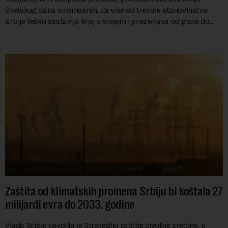
Svetskog dana siromašnih, da više od trećine stanovništva
Srbije teško sastavlja kraj s krajem i preživljava od plate do
plate.U saopštenju piše ...
Zaštita od klimatskih promena Srbiju bi koštala 27
milijardi evra do 2033. godine
Vlada Srbije usvojila je Strategiju zaštite životne sredine, u