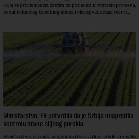
kojoj se procenjuje da zaštita od posledica klimatskih promena,
poput aktuelnog toplotnog talasa i niskog vodostaja rečnih
slivova, zahteva inve...
Ministarstvo: EK potvrdila da je Srbija unapredila
kontrolu hrane biljnog porekla
Ministarstvo poljoprivrede, šumarstva i vodoprivrede saopštilo