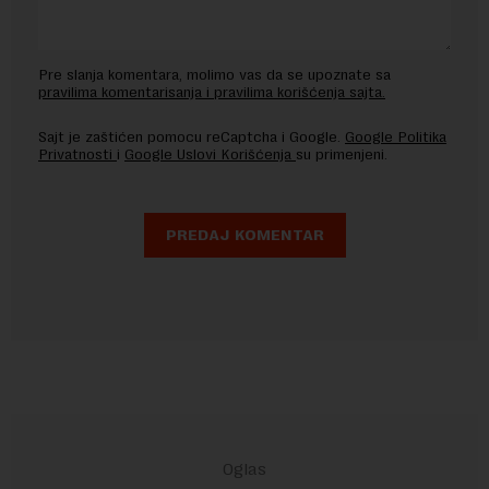
Pre slanja komentara, molimo vas da se upoznate sa
pravilima komentarisanja i pravilima korišćenja sajta.
Sajt je zaštićen pomocu reCaptcha i Google.
Google Politika
Privatnosti
i
Google Uslovi Korišćenja
su primenjeni.