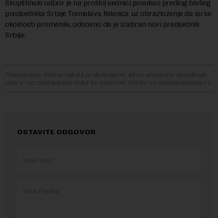
Skupštinski odbor je na prošloj sednici povukao predlog bivšeg
predsednika Srbije Tomislava Nikolića uz obrazloženje da su se
okolnosti promenile, odnosno da je izabran novi predsednik
Srbije.
Preuzimanje delova teksta je dozvoljeno, ali uz obavezno navođenje
izvora i uz postavljanje linka ka izvornom tekstu na novaekonomija.rs
OSTAVITE ODGOVOR