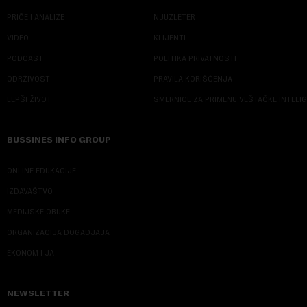
PRIČE I ANALIZE
NJUZLETER
VIDEO
KLIJENTI
PODCAST
POLITIKA PRIVATNOSTI
ODRŽIVOST
PRAVILA KORIŠĆENJA
LEPŠI ŽIVOT
SMERNICE ZA PRIMENU VEŠTAČKE INTELI
BUSSINES INFO GROUP
ONLINE EDUKACIJE
IZDAVAŠTVO
MEDIJSKE OBUKE
ORGANIZACIJA DOGADJAJA
EKONOM I JA
NEWSLETTER