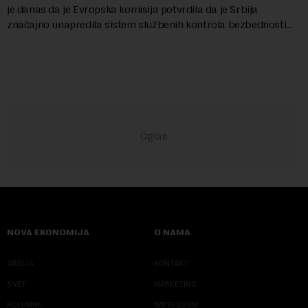
je danas da je Evropska komisija potvrdila da je Srbija
značajno unapredila sistem službenih kontrola bezbednosti
hrane biljnog porekla, te da k...
NOVA EKONOMIJA
O NAMA
SRBIJA
KONTAKT
SVET
MARKETING
KOLUMNE
IMPRESSUM