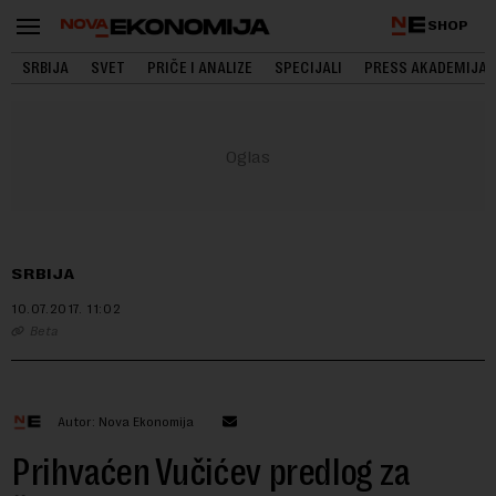
SHOP
SRBIJA
SVET
PRIČE I ANALIZE
SPECIJALI
PRESS AKADEMIJA
SRBIJA
10.07.2017.
11:02
Beta
Autor: Nova Ekonomija
Prihvaćen Vučićev predlog za