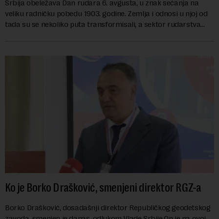
Srbija obeležava Dan rudara 6. avgusta, u znak sećanja na
veliku radničku pobedu 1903. godine. Zemlja i odnosi u njoj od
tada su se nekoliko puta transformisali, a sektor rudarstva
danas karakterišu velike r...
Ko je Borko Drašković, smenjeni direktor RGZ-a
Borko Drašković, dosadašnji direktor Republičkog geodetskog
zavoda, smenjen je danas, odlukom Vlade Srbije.On je na ovoj