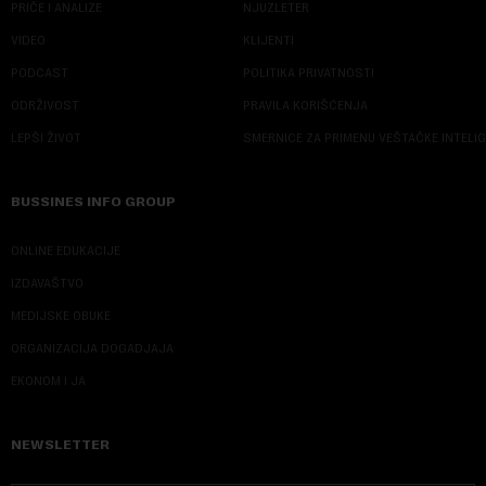
PRIČE I ANALIZE
NJUZLETER
VIDEO
KLIJENTI
PODCAST
POLITIKA PRIVATNOSTI
ODRŽIVOST
PRAVILA KORIŠĆENJA
LEPŠI ŽIVOT
SMERNICE ZA PRIMENU VEŠTAČKE INTELI
BUSSINES INFO GROUP
ONLINE EDUKACIJE
IZDAVAŠTVO
MEDIJSKE OBUKE
ORGANIZACIJA DOGADJAJA
EKONOM I JA
NEWSLETTER