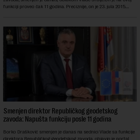
funkciji proveo čak 11 godina. Preciznije, on je 23. jula 2015.
izabran za v.d. di...
Smenjen direktor Republičkog geodetskog
zavoda: Napušta funkciju posle 11 godina
Borko Drašković smenjen je danas na sednici Vlade sa funkcije
direktora Republičkog geodetskog zavoda, objavio je portal