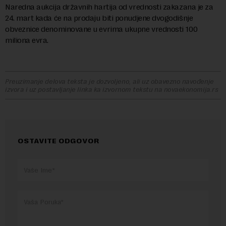
Naredna aukcija državnih hartija od vrednosti zakazana je za
24. mart kada će na prodaju biti ponudjene dvogodišnje
obveznice denominovane u evrima ukupne vrednosti 100
miliona evra.
Preuzimanje delova teksta je dozvoljeno, ali uz obavezno navođenje
izvora i uz postavljanje linka ka izvornom tekstu na novaekonomija.rs
OSTAVITE ODGOVOR