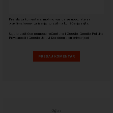
Pre slanja komentara, molimo vas da se upoznate sa
pravilima komentarisanja i pravilima korišćenja sajta.
Sajt je zaštićen pomocu reCaptcha i Google.
Google Politika
Privatnosti
i
Google Uslovi Korišćenja
su primenjeni.