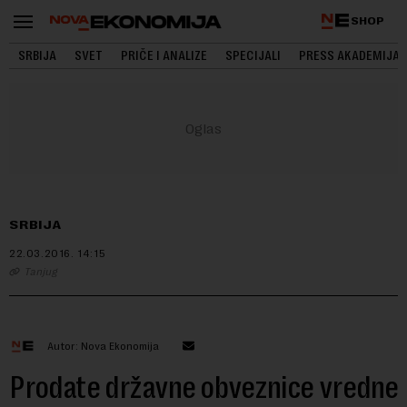
SHOP
SRBIJA
SVET
PRIČE I ANALIZE
SPECIJALI
PRESS AKADEMIJA
SRBIJA
22.03.2016.
14:15
Tanjug
Autor: Nova Ekonomija
Prodate državne obveznice vredne