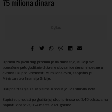
75 miliona dinara
Uprava za javni dug prodala je na današnjoj aukciji sve
ponuđene petogodišnje državne obveznice denominovane u
evrima ukupne vrednosti 75 miliona evra, saopštilo je
Ministarstvo finansija Srbije.
Ukupna tražnja za zapisima iznosila je 129 miliona evra.
Zapisi su prodati po godišnjoj stopi prinosa od 3,45 odsto, a na
naplatu dospevaju 24.marta 2021. godine.