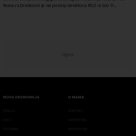
Nova.rs.Drašković je na poziciji direktora RGZ-a bio 11
godina.Kako piše Nova....
NOVA EKONOMIJA
O NAMA
SRBIJA
KONTAKT
SVET
MARKETING
KOLUMNE
IMPRESSUM