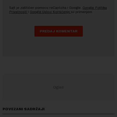
Sajt je zaštićen pomocu reCaptcha i Google.
Google Politika
Privatnosti
i
Google Uslovi Korišćenja
su primenjeni.
POVEZANI SADRŽAJI