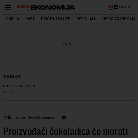
SHOP
SRBIJA
SVET
PRIČE I ANALIZE
SPECIJALI
PRESS AKADEMIJA
SRBIJA
08.02.2017.
14:19
B92
Autor: Nova Ekonomija
Proizvođači čokoladica će morati