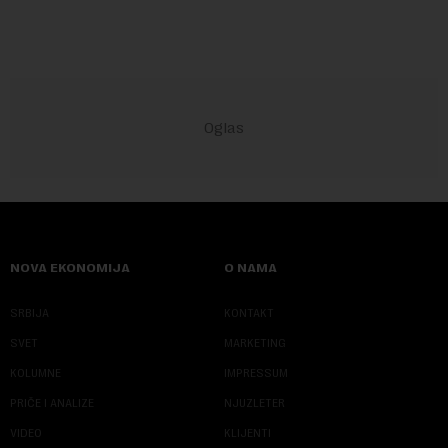
NOVA EKONOMIJA
O NAMA
SRBIJA
KONTAKT
SVET
MARKETING
KOLUMNE
IMPRESSUM
PRIČE I ANALIZE
NJUZLETER
VIDEO
KLIJENTI