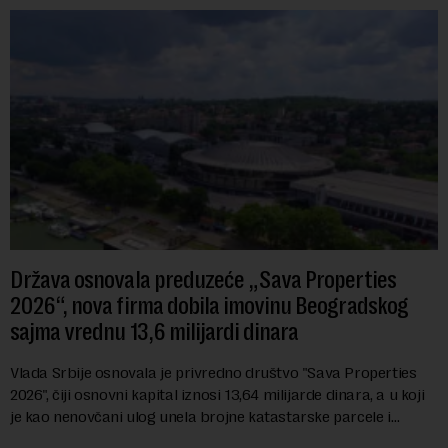
Država osnovala preduzeće „Sava Properties
2026“, nova firma dobila imovinu Beogradskog
sajma vrednu 13,6 milijardi dinara
Vlada Srbije osnovala je privredno društvo "Sava Properties
2026", čiji osnovni kapital iznosi 13,64 milijarde dinara, a u koji
je kao nenovčani ulog unela brojne katastarske parcele i
objekte u okviru kompl...