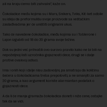
ali na kraju ćemo biti zahvalni“, kaže on.
Čokoladice među kojima su i Mars, Snikers, Tviks, Kit-ket odbile
su ideju da preformulišu svoje proizvode sa veštačkim
zaslađivačima jer će uništiti originalni ukus.
Tako će navedene čokoladice, među kojima su i Toblerone i
Lajon izgubiti od 18 do 20 grama svoje težine.
Dok su jedni već prihvatili ovo surovo pravilo kako ne bi bili na
nepoželjnoj listi uzročnika gojaznosti dece, drugi se i dalje
protive ovakvoj odluci.
Ima i onih koji i dalje nisu zadovoljni, pa smatraju da količinu
šećera u čokoladicama treba prepoloviti, a ne smanjiti za samo
20 grama, a kao argument koriste alarmantan podatak o
gojaznosti dece.
A da li će manja gramaža čokoladica doneti i niže cene, ostajke
tek da se vidi.