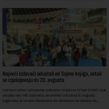
Najveći izdavači odustali od Sajma knjiga, ostali
se izjašnjavaju do 20. avgusta
Upravni odbor Udruženja izdavača i knjižara Srbije (UIKS), koje
okuplja oko 140 izdavača, na sednici održanoj 6. avgusta
sugerisao je svojim članicama da odustanu od učešća na
predstojećem Sajmu knjiga. Vrem...