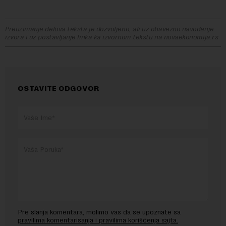
Preuzimanje delova teksta je dozvoljeno, ali uz obavezno navođenje
izvora i uz postavljanje linka ka izvornom tekstu na novaekonomija.rs
OSTAVITE ODGOVOR
Pre slanja komentara, molimo vas da se upoznate sa
pravilima komentarisanja i pravilima korišćenja sajta.