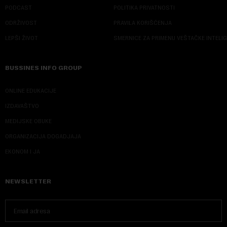
PODCAST
POLITIKA PRIVATNOSTI
ODRŽIVOST
PRAVILA KORIŠĆENJA
LEPŠI ŽIVOT
SMERNICE ZA PRIMENU VEŠTAČKE INTELI
BUSSINES INFO GROUP
ONLINE EDUKACIJE
IZDAVAŠTVO
MEDIJSKE OBUKE
ORGANIZACIJA DOGADJAJA
EKONOM I JA
NEWSLETTER