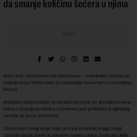
da smanje količinu šećera u njima
Nova vest razočaraće sve sladokusce – čokoladice moraju da
smanje svoju težinu kako bi zadovoljile novu meru o smanjenju
šećera.
Međutim, Džejmi Oliver će skakati od sreće, jer počinje primena
mera o smanjenju šećera u prehrani pod pritiskom Engleskog
zavoda za javno zdravstvo.
„Tužan sam zbog svoje želje, ali mi je izuzetno drago zbog
zdravlja nacije. Šećer je naravno najveći ubica. Zvuči kao kliše,