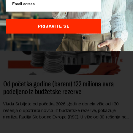
PRIJAVITE SE
Od početka godine (barem) 122 miliona evra
podeljeno iz budžetske rezerve
Vlada Srbije je od početka 2026. godine donela više od 130
rešenja o upotrebi novca iz budžetske rezerve, pokazuje
analiza Radija Slobodne Evrope (RSE). U više od 30 rešenja ne
navodi se tačan iznos koji će ...