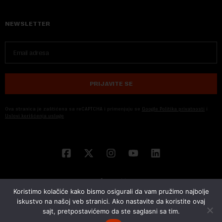
NEWSLETTER
PRIJAVITE SE
Ova stranica je zaštićena sa reCAPTCHA i primenjuju se
Google Politika privatnosti
i
Uslovi korišćenja usluge
Koristimo kolačiće kako bismo osigurali da vam pružimo najbolje
iskustvo na našoj veb stranici. Ako nastavite da koristite ovaj
sajt, pretpostavićemo da ste saglasni sa tim.
© 2026 NOVA EKONOMIJA | SVA PRAVA ZADŽANA | DEVELOPED BY
CUBES