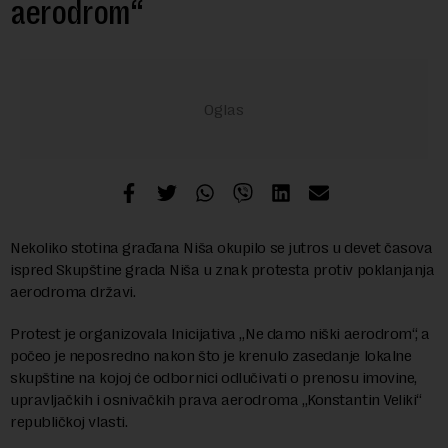
aerodrom“
Nekoliko stotina građana Niša okupilo se jutros u devet časova
ispred Skupštine grada Niša u znak protesta protiv poklanjanja
aerodroma državi.
Protest je organizovala Inicijativa „Ne damo niški aerodrom“, a
počeo je neposredno nakon što je krenulo zasedanje lokalne
skupštine na kojoj će odbornici odlučivati o prenosu imovine,
upravljačkih i osnivačkih prava aerodroma „Konstantin Veliki“
republičkoj vlasti.