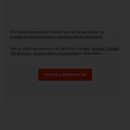
Pre slanja komentara, molimo vas da se upoznate sa
pravilima komentarisanja i pravilima korišćenja sajta.
Sajt je zaštićen pomocu reCaptcha i Google.
Google Politika
Privatnosti
i
Google Uslovi Korišćenja
su primenjeni.