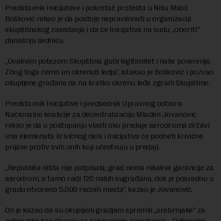
Predstavnik Inicijateve i pokretač protesta u Nišu Miloš
Bošković rekao je da postoje nepravilnosti u organizaciji
skupštinskog zasedanja i da će Inicijativa na sudu „oboriti“
današnju sednicu.
„Ovakvim potezom Skupština gubi legitimitet i naše poverenje.
Zbog toga ćemo im okrenuti ledja“, istakao je Bošković i pozvao
okupljene građane da na kratko okrenu leđa zgradi Skupštine.
Predstavnik Inicijative i predsednik Upravnog odbora
Nacionalne koalicije za decentralizaciju Mladen Jovanović
rekao je da u postupanju vlasti oko predaje aerodroma državi
ima elemenata krivičnog dela i Inicijativa će podneti krivične
prijave protiv svih onih koji učestvuju u predaji.
„Republika ništa nije potpisala, grad nema nikakve garancije za
aerodrom, a tamo radi 120 naših sugrađana, dok je posredno u
gradu otvoreno 5.000 radnih mesta“, kazao je Jovanović.
On je kazao da su okupljeni gradjani spremili „srebrnjake“ za
odbornike koji glasaju za poklanjanje aerodroma. „Odbornici,