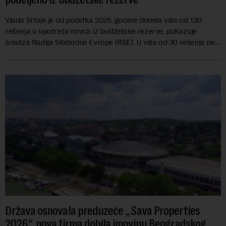
Vlada Srbije je od početka 2026. godine donela više od 130
rešenja o upotrebi novca iz budžetske rezerve, pokazuje
analiza Radija Slobodne Evrope (RSE). U više od 30 rešenja ne
navodi se tačan iznos koji će ...
Država osnovala preduzeće „Sava Properties
2026“, nova firma dobila imovinu Beogradskog