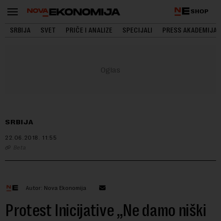
SHOP
SRBIJA
SVET
PRIČE I ANALIZE
SPECIJALI
PRESS AKADEMIJA
SRBIJA
22.06.2018.
11:55
Beta
Autor: Nova Ekonomija
Protest Inicijative „Ne damo niški