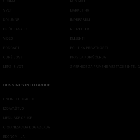
SRBIJA
KONTAKT
SVET
MARKETING
KOLUMNE
IMPRESSUM
PRIČE I ANALIZE
NJUZLETER
VIDEO
KLIJENTI
PODCAST
POLITIKA PRIVATNOSTI
ODRŽIVOST
PRAVILA KORIŠĆENJA
LEPŠI ŽIVOT
SMERNICE ZA PRIMENU VEŠTAČKE INTELI
BUSSINES INFO GROUP
ONLINE EDUKACIJE
IZDAVAŠTVO
MEDIJSKE OBUKE
ORGANIZACIJA DOGADJAJA
EKONOM I JA