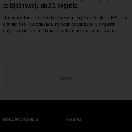
se izjašnjavaju do 20. avgusta
Upravni odbor Udruženja izdavača i knjižara Srbije (UIKS), koje
okuplja oko 140 izdavača, na sednici održanoj 6. avgusta
sugerisao je svojim članicama da odustanu od učešća na
predstojećem Sajmu knjiga. Vrem...
NOVA EKONOMIJA
O NAMA