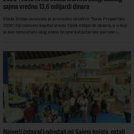
sajma vrednu 13,6 milijardi dinara
Vlada Srbije osnovala je privredno društvo "Sava Properties
2026", čiji osnovni kapital iznosi 13,64 milijarde dinara, a u koji
je kao nenovčani ulog unela brojne katastarske parcele i
objekte u okviru kompl...
Najveći izdavači odustali od Sajma knjiga, ostali