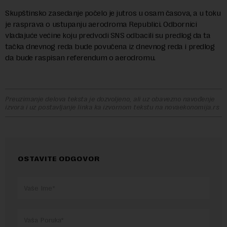
Skupštinsko zasedanje počelo je jutros u osam časova, a u toku
je rasprava o ustupanju aerodroma Republici. Odbornici
vladajuće većine koju predvodi SNS odbacili su predlog da ta
tačka dnevnog reda bude povučena iz dnevnog reda i predlog
da bude raspisan referendum o aerodromu.
Preuzimanje delova teksta je dozvoljeno, ali uz obavezno navođenje
izvora i uz postavljanje linka ka izvornom tekstu na novaekonomija.rs
OSTAVITE ODGOVOR