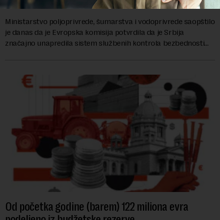
kontrolu hrane biljnog porekla
Ministarstvo poljoprivrede, šumarstva i vodoprivrede saopštilo
je danas da je Evropska komisija potvrdila da je Srbija
značajno unapredila sistem službenih kontrola bezbednosti
hrane biljnog porekla, te da k...
Od početka godine (barem) 122 miliona evra
podeljeno iz budžetske rezerve