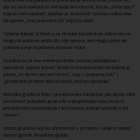
šta su vam obećali za otimanje aerodroma, šta su „srebrnjaci“
koje su vam obećali“, zapitao je Jovanović i pozvao odbornike
da spreče „ovaj sramotni čin“ koji čini vlast.
Tatjana Nikolić iz Centra za devojke kazala je da odbornici ne
mogu da poklone nešto što nije njihovo, već mogu samo da
poklone svoje sopstvene stanove i kuće.
Građani su za sve vreme protesta zviždali pištaljkama i
skandirali „lopovi, lopovi“. Nosili su transparente na kojima je
pisalo „ne damo naš aerodrom“, „kap u prepunoj čaši“ i
„gradjanski protest veći od vlasti, veći od opozicije“.
Nekoliko građana Niša i predstavnika Inicijative „Ne damo niški
aerodrom“ pokušalo je da uđe u skupštinsku salu, ali su ih
predstavnici obezbeđenja i komunalne policije sprečilo u toj
nameri.
Većina građana koji su učestvovali u protestu i dalje se nalazi
ispred zgrade Skupštine grada.