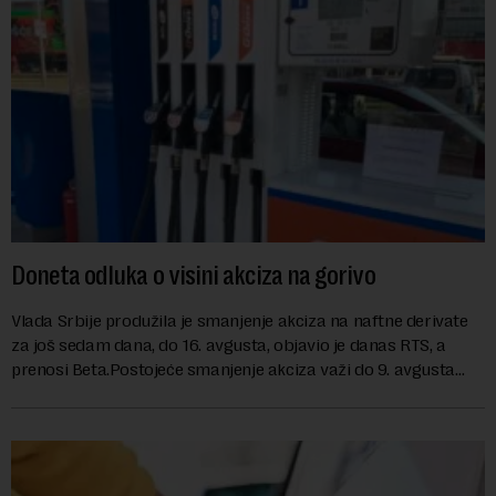
Doneta odluka o visini akciza na gorivo
Vlada Srbije produžila je smanjenje akciza na naftne derivate
za još sedam dana, do 16. avgusta, objavio je danas RTS, a
prenosi Beta.Postojeće smanjenje akciza važi do 9. avgusta
kao mera ublažavanja po...