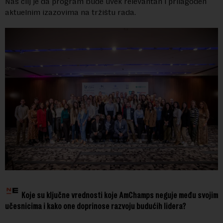
Naš cilj je da program bude uvek relevantan i prilagođen
aktuelnim izazovima na tržištu rada.
Koje su ključne vrednosti koje AmChamps neguje među svojim
učesnicima i kako one doprinose razvoju budućih lidera?