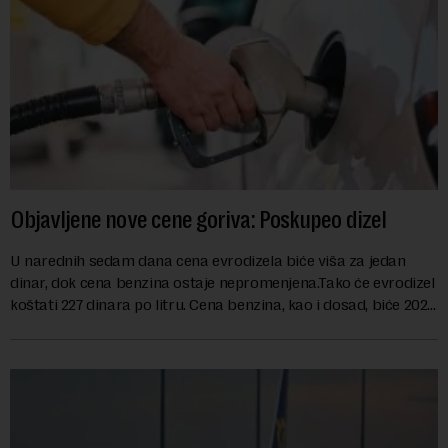
Objavljene nove cene goriva: Poskupeo dizel
U narednih sedam dana cena evrodizela biće viša za jedan
dinar, dok cena benzina ostaje nepromenjena.Tako će evrodizel
koštati 227 dinara po litru. Cena benzina, kao i dosad, biće 202
dinara po litru. ...