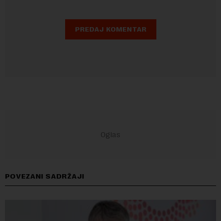
POVEZANI SADRŽAJI