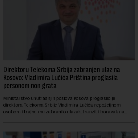
Direktoru Telekoma Srbija zabranjen ulaz na
Kosovo: Vladimira Lučića Priština proglasila
personom non grata
Ministarstvo unutrašnjih poslova Kosova proglasilo je
direktora Telekoma Srbije Vladimira Lučića nepoželjnom
osobom i trajno mu zabranilo ulazak, tranzit i boravak na
Kosovu, navodeći kao razlog njegove javn...