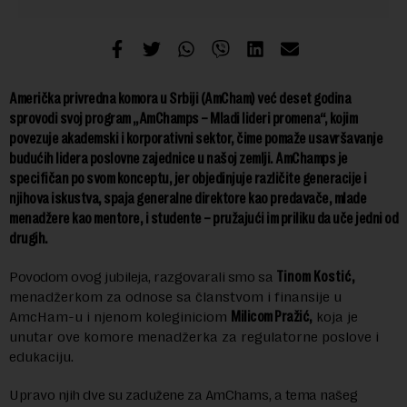
Američka privredna komora u Srbiji (AmCham) već deset godina
sprovodi svoj program „AmChamps – Mladi lideri promena“, kojim
povezuje akademski i korporativni sektor, čime pomaže usavršavanje
budućih lidera poslovne zajednice u našoj zemlji. AmChamps je
specifičan po svom konceptu, jer objedinjuje različite generacije i
njihova iskustva, spaja generalne direktore kao predavače, mlade
menadžere kao mentore, i studente – pružajući im priliku da uče jedni od
drugih.
Povodom ovog jubileja, razgovarali smo sa
Tinom Kostić
,
menadžerkom za odnose sa članstvom i finansije u
AmcHam-u i njenom koleginiciom
Milicom Pražić,
koja je
unutar ove komore menadžerka za regulatorne poslove i
edukaciju.
Upravo njih dve su zadužene za AmChams, a tema našeg