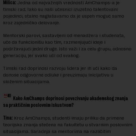
Milica:
Jedna od najvažnijih vrednosti AmChamps-a je
timski rad. Iako su naši učesnici izuzetno talentovani
pojedinci, stalno naglašavamo da je uspeh moguć samo
kroz zajedničko delovanje.
Mentorski parovi, sastavljeni od menadžera i studenata,
uče da funkcionišu kao tim, razmenjujući ideje i
podržavajući jedni druge. Isto važi i za celu grupu, odnosno
generaciju, jer svako uči od svakog.
Timski rad doprinosi razvoju lidera jer ih uči kako da
donose odgovorne odluke i preuzimaju inicijativu u
složenim situacijama.
Kako AmChamps doprinosi povezivanju akademskog znanja
sa praktičnim poslovnim iskustvom?
Tina:
Kroz AmChamps, studenti imaju priliku da primene
teorijska znanja stečena na fakultetu u stvarnim poslovnim
situacijama. Saradnja sa mentorima na različitim