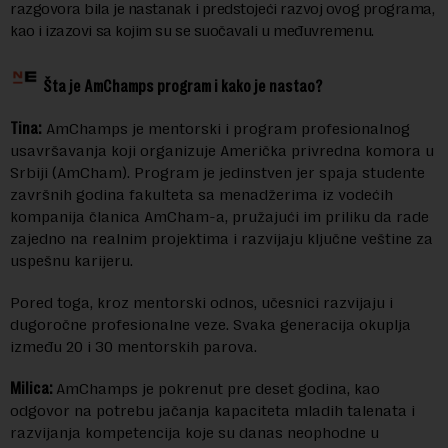
razgovora bila je nastanak i predstojeći razvoj ovog programa,
kao i izazovi sa kojim su se suočavali u međuvremenu.
Šta je AmChamps program i kako je nastao?
Tina:
AmChamps je mentorski i program profesionalnog
usavršavanja koji organizuje Američka privredna komora u
Srbiji (AmCham). Program je jedinstven jer spaja studente
završnih godina fakulteta sa menadžerima iz vodećih
kompanija članica AmCham-a, pružajući im priliku da rade
zajedno na realnim projektima i razvijaju ključne veštine za
uspešnu karijeru.
Pored toga, kroz mentorski odnos, učesnici razvijaju i
dugoročne profesionalne veze. Svaka generacija okuplja
između 20 i 30 mentorskih parova.
Milica:
AmChamps je pokrenut pre deset godina, kao
odgovor na potrebu jačanja kapaciteta mladih talenata i
razvijanja kompetencija koje su danas neophodne u