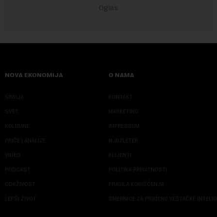
NOVA EKONOMIJA
O NAMA
SRBIJA
KONTAKT
SVET
MARKETING
KOLUMNE
IMPRESSUM
PRIČE I ANALIZE
NJUZLETER
VIDEO
KLIJENTI
PODCAST
POLITIKA PRIVATNOSTI
ODRŽIVOST
PRAVILA KORIŠĆENJA
LEPŠI ŽIVOT
SMERNICE ZA PRIMENU VEŠTAČKE INTELI