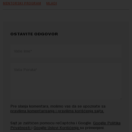
MENTORSKI PROGRAM
MLADI
OSTAVITE ODGOVOR
Pre slanja komentara, molimo vas da se upoznate sa
pravilima komentarisanja i pravilima korišćenja sajta.
Sajt je zaštićen pomocu reCaptcha i Google.
Google Politika
Privatnosti
i
Google Uslovi Korišćenja
su primenjeni.