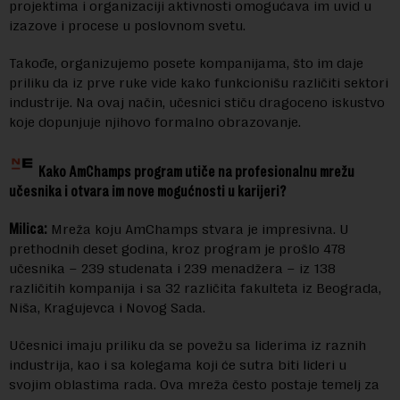
projektima i organizaciji aktivnosti omogućava im uvid u
izazove i procese u poslovnom svetu.
Takođe, organizujemo posete kompanijama, što im daje
priliku da iz prve ruke vide kako funkcionišu različiti sektori
industrije. Na ovaj način, učesnici stiču dragoceno iskustvo
koje dopunjuje njihovo formalno obrazovanje.
Kako AmChamps program utiče na profesionalnu mrežu
učesnika i otvara im nove mogućnosti u karijeri?
Milica:
Mreža koju AmChamps stvara je impresivna. U
prethodnih deset godina, kroz program je prošlo 478
učesnika – 239 studenata i 239 menadžera – iz 138
različitih kompanija i sa 32 različita fakulteta iz Beograda,
Niša, Kragujevca i Novog Sada.
Učesnici imaju priliku da se povežu sa liderima iz raznih
industrija, kao i sa kolegama koji će sutra biti lideri u
svojim oblastima rada. Ova mreža često postaje temelj za