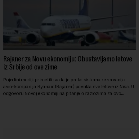
Rajaner za Novu ekonomiju: Obustavljamo letove
iz Srbije od ove zime
Pojedini mediji primetili su da je preko sistema rezervacija
avio-kompanija Ryanair (Rajaner) povukla sve letove iz Niša. U
odgovoru Novoj ekonomiji na pitanje o razlozima za ovo
povlačenje, ovaj avio-gigant...