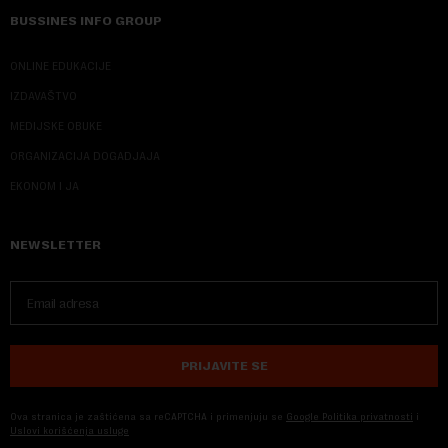
BUSSINES INFO GROUP
ONLINE EDUKACIJE
IZDAVAŠTVO
MEDIJSKE OBUKE
ORGANIZACIJA DOGADJAJA
EKONOM I JA
NEWSLETTER
PRIJAVITE SE
Ova stranica je zaštićena sa reCAPTCHA i primenjuju se
Google Politika privatnosti
i
Uslovi korišćenja usluge