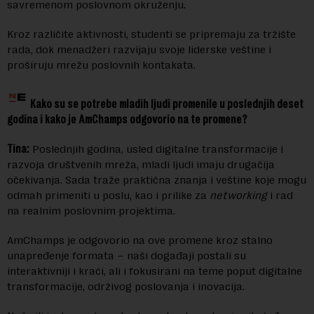
savremenom poslovnom okruženju.
Kroz različite aktivnosti, studenti se pripremaju za tržište
rada, dok menadžeri razvijaju svoje liderske veštine i
proširuju mrežu poslovnih kontakata.
Kako su se potrebe mladih ljudi promenile u poslednjih deset
godina i kako je AmChamps odgovorio na te promene?
Tina:
Poslednjih godina, usled digitalne transformacije i
razvoja društvenih mreža, mladi ljudi imaju drugačija
očekivanja. Sada traže praktična znanja i veštine koje mogu
odmah primeniti u poslu, kao i prilike za
networking
i rad
na realnim poslovnim projektima.
AmChamps je odgovorio na ove promene kroz stalno
unapređenje formata – naši događaji postali su
interaktivniji i kraći, ali i fokusirani na teme poput digitalne
transformacije, održivog poslovanja i inovacija.